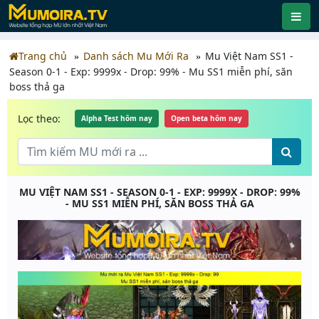
Trang chủ
Danh sách Mu Mới Ra
Mu Việt Nam SS1 -
Season 0-1 - Exp: 9999x - Drop: 99% - Mu SS1 miễn phí, săn
boss thả ga
Lọc theo:
Alpha Test hôm nay
Open beta hôm nay
MU VIỆT NAM SS1 - SEASON 0-1 - EXP: 9999X - DROP: 99%
- MU SS1 MIỄN PHÍ, SĂN BOSS THẢ GA