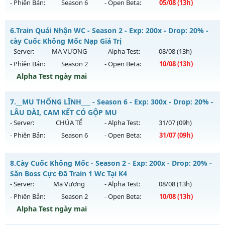
- Phiên Bản:
Season 6
- Open Beta:
05/08
(13h)
Exp: 9999x - Drop: 89%
Antihack: XShield
Kiểu reset: Reset In Game
CUSTOM SEASON 6.15 - Đua Top thưởng lớn, Free Set
6.
Train Quái Nhận WC - Season 2 - Exp: 200x - Drop: 20% -
Thể loại: Mu Bán Đồ Full Trong Shop
Mu mới ra tháng 08 2026 - Mở máy chủ
Quân Vương
vào
cày Cuốc Không Mốc Nạp Giá Trị
Antihack: UGK
13h ngày 05/08/2626
- Server:
MA VƯƠNG
- Alpha Test:
08/08
(13h)
- Phiên Bản:
Season 2
- Open Beta:
10/08
(13h)
Exp: 9999x - Drop: 90%
Alpha Test ngày mai
Kiểu reset: Reset In Game
Thể loại: Mu Bán Đồ Full Trong Shop
Train Quái Nhận WC - cày Cuốc Không Mốc Nạp Giá Trị
7.
__MU THỐNG LĨNH___ - Season 6 - Exp: 300x - Drop: 20% -
Antihack: Phoenix Season 6.15
Mu mới ra tháng 08 2026 - Mở máy chủ
MA VƯƠNG
vào
LÂU DÀI, CAM KẾT CÓ GỘP MU
13h ngày 10/08/2626
- Server:
CHÚA TỂ
- Alpha Test:
31/07
(09h)
- Phiên Bản:
Season 6
- Open Beta:
31/07
(09h)
Exp: 200x - Drop: 20%
Kiểu reset: Reset In Game
__MU THỐNG LĨNH___ - LÂU DÀI, CAM KẾT CÓ GỘP MU
8.
Cày Cuốc Không Mốc - Season 2 - Exp: 200x - Drop: 20% -
Thể loại: Mu Nguyên bản Webzen
Mu mới ra tháng 07 2026 - Mở máy chủ
CHÚA TỂ
vào 09h
Săn Boss Cực Đã Train 1 Wc Tại K4
Antihack: GameGuard
ngày 31/07/2626
- Server:
Ma Vương
- Alpha Test:
08/08
(13h)
- Phiên Bản:
Season 2
- Open Beta:
10/08
(13h)
Exp: 300x - Drop: 20%
Alpha Test ngày mai
Kiểu reset: Reset In Game