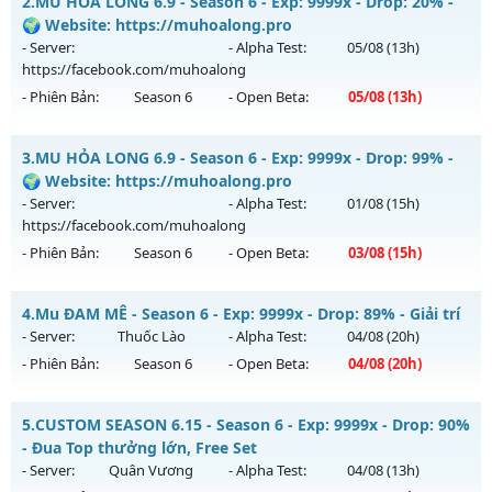
2.
MU HỎA LONG 6.9 - Season 6 - Exp: 9999x - Drop: 20% -
Mu mới ra tháng 08 2026 - Mở máy chủ
Viet Plus
vào 13h
🌍 Website: https://muhoalong.pro
ngày 08/08/2626
- Server:
- Alpha Test:
05/08
(13h)
https://facebook.com/muhoalong
Exp: 9999x - Drop: 90%
- Phiên Bản:
Season 6
- Open Beta:
05/08
(13h)
Kiểu reset: Reset In Game
Thể loại: Mu Bán Đồ Full Trong Shop
MU HỎA LONG 6.9 - 🌍 Website: https://muhoalong.pro
3.
MU HỎA LONG 6.9 - Season 6 - Exp: 9999x - Drop: 99% -
Antihack: Phoenix chống hack mới
Mu mới ra tháng 08 2026 - Mở máy chủ
🌍 Website: https://muhoalong.pro
https://facebook.com/muhoalong
vào 13h ngày
- Server:
- Alpha Test:
01/08
(15h)
05/08/2626
https://facebook.com/muhoalong
- Phiên Bản:
Season 6
- Open Beta:
03/08
(15h)
Exp: 9999x - Drop: 20%
Kiểu reset: Non Reset
MU HỎA LONG 6.9 - 🌍 Website: https://muhoalong.pro
4.
Mu ĐAM MÊ - Season 6 - Exp: 9999x - Drop: 89% - Giải trí
Thể loại: Mu Nguyên bản Webzen
Mu mới ra tháng 08 2026 - Mở máy chủ
- Server:
Thuốc Lào
- Alpha Test:
04/08
(20h)
Antihack: XShield
https://facebook.com/muhoalong
vào 15h ngày
- Phiên Bản:
Season 6
- Open Beta:
04/08
(20h)
03/08/2626
Exp: 9999x - Drop: 99%
Mu ĐAM MÊ - Giải trí
5.
CUSTOM SEASON 6.15 - Season 6 - Exp: 9999x - Drop: 90%
Kiểu reset: Non Reset
Mu mới ra tháng 08 2026 - Mở máy chủ
Thuốc Lào
vào 20h
- Đua Top thưởng lớn, Free Set
ngày 04/08/2626
- Server:
Quân Vương
- Alpha Test:
04/08
(13h)
Thể loại: Mu Nguyên bản Webzen