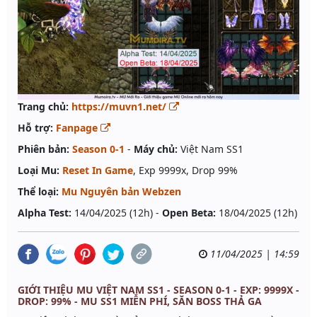
Trang chủ:
https://muvn1.net/
Hỗ trợ:
Fanpage
Phiên bản:
Season 0-1
-
Máy chủ:
Việt Nam SS1
Loại Mu:
Reset In Game
, Exp 9999x, Drop 99%
Thể loại:
Mu Nguyên bản Webzen
Alpha Test:
14/04/2025 (12h) -
Open Beta:
18/04/2025 (12h)
11/04/2025 | 14:59
GIỚI THIỆU MU VIỆT NAM SS1 - SEASON 0-1 - EXP: 9999X -
DROP: 99% - MU SS1 MIỄN PHÍ, SĂN BOSS THẢ GA