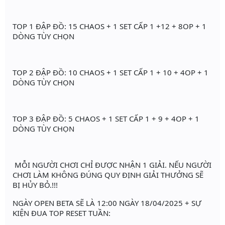
TOP 1 ĐẬP ĐỒ: 15 CHAOS + 1 SET CẤP 1 +12 + 8OP + 1
DÒNG TÙY CHỌN
TOP 2 ĐẬP ĐỒ: 10 CHAOS + 1 SET CẤP 1 + 10 + 4OP + 1
DÒNG TÙY CHỌN
TOP 3 ĐẬP ĐỒ: 5 CHAOS + 1 SET CẤP 1 + 9 + 4OP + 1
DÒNG TÙY CHỌN
MỖI NGƯỜI CHƠI CHỈ ĐƯỢC NHẬN 1 GIẢI. NẾU NGƯỜI
CHƠI LÀM KHÔNG ĐÚNG QUY ĐỊNH GIẢI THƯỞNG SẼ
BỊ HỦY BỎ.!!!
NGÀY OPEN BETA SẼ LÀ 12:00 NGÀY 18/04/2025 + SỰ
KIỆN ĐUA TOP RESET TUẦN: