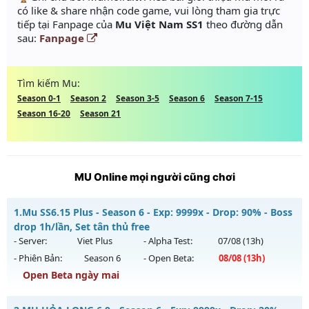
có like & share nhận code game, vui lòng tham gia trực
tiếp tại Fanpage của
Mu Việt Nam SS1
theo đường dẫn
sau:
Fanpage
Tìm kiếm Mu:
Season 0-1
Season 2
Season 3-5
Season 6
Season 7-15
Season 16-20
Season 21
MU Online mọi người cũng chơi
1.
Mu SS6.15 Plus - Season 6 - Exp: 9999x - Drop: 90% - Boss
drop 1h/lần, Set tân thủ free
- Server:
Viet Plus
- Alpha Test:
07/08
(13h)
- Phiên Bản:
Season 6
- Open Beta:
08/08
(13h)
Open Beta ngày mai
Mu SS6.15 Plus - Boss drop 1h/lần, Set tân thủ free