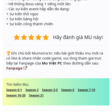
- Hệ thống Boss vàng 1 tiếng một lần
- Các sự kiện event hấp dẫn đa dạng:
+ Sự kiện thỏ ngọc
+ Sự kiện băng hội
+ Sự kiện công thành chiến
Hãy đánh giá MU này!
️🏆Ghi chú bởi Mumoira.tv: nếu bài giới thiệu mu mới ra
có like & share nhận code game, vui lòng tham gia trực
tiếp tại Fanpage của
Mu Việt PC
theo đường dẫn sau:
Fanpage
Tìm kiếm Mu:
Season 0-1
Season 2
Season 3-5
Season 6
Season 7-15
Season 16-20
Season 21