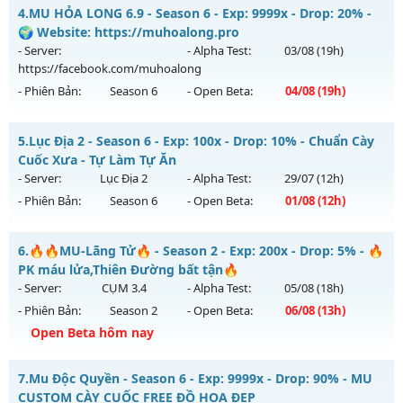
MuReset.Com - Đông Người Chơi - Lối Chơi Cuốn
4.
MU HỎA LONG 6.9 - Season 6 - Exp: 9999x - Drop: 20% -
Thể loại: Mu Nguyên bản Webzen
Mu mới ra tháng 07 2026 - Mở máy chủ
LORENCIA
vào 13h
🌍 Website: https://muhoalong.pro
Antihack: Antihack
ngày 31/07/2626
- Server:
- Alpha Test:
03/08
(19h)
https://facebook.com/muhoalong
Exp: 500x - Drop: 20%
- Phiên Bản:
Season 6
- Open Beta:
04/08
(19h)
Kiểu reset: Reset In Game
Thể loại: Mu Nguyên bản Webzen
MU HỎA LONG 6.9 - 🌍 Website: https://muhoalong.pro
5.
Lục Địa 2 - Season 6 - Exp: 100x - Drop: 10% - Chuẩn Cày
Antihack: Anti Vip
Mu mới ra tháng 08 2026 - Mở máy chủ
Cuốc Xưa - Tự Làm Tự Ăn
https://facebook.com/muhoalong
vào 19h ngày
- Server:
Lục Địa 2
- Alpha Test:
29/07
(12h)
04/08/2626
- Phiên Bản:
Season 6
- Open Beta:
01/08
(12h)
Exp: 9999x - Drop: 20%
Lục Địa 2 - Chuẩn Cày Cuốc Xưa - Tự Làm Tự Ăn
Kiểu reset: Non Reset
6.
🔥🔥MU-Lãng Tử🔥 - Season 2 - Exp: 200x - Drop: 5% - 🔥
Mu mới ra tháng 08 2026 - Mở máy chủ
Lục Địa 2
vào 12h
PK máu lửa,Thiên Đường bất tận🔥
Thể loại: Mu Nguyên bản Webzen
ngày 01/08/2626
- Server:
CỤM 3.4
- Alpha Test:
05/08
(18h)
Antihack: XShield
- Phiên Bản:
Season 2
- Open Beta:
06/08
(13h)
Exp: 100x - Drop: 10%
Open Beta hôm nay
Kiểu reset: Reset In Game
Thể loại: Mu Nguyên bản Webzen
🔥🔥MU-Lãng Tử🔥 - 🔥PK máu lửa,Thiên Đường bất tận🔥
7.
Mu Độc Quyền - Season 6 - Exp: 9999x - Drop: 90% - MU
Antihack: Chống Hack
Mu mới ra tháng 08 2026 - Mở máy chủ
CỤM 3.4
vào 13h
CUSTOM CÀY CUỐC FREE ĐỒ HỌA ĐẸP