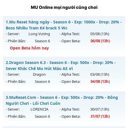
MU Online mọi người cũng chơi
1.
Mu Reset hàng ngày - Season 6 - Exp: 1000x - Drop: 20% -
Boss Nhiều Train K4 brack 5 Wc
- Server:
Long Vương
- Alpha Test:
05/08
(13h)
- Phiên Bản:
Season 6
- Open Beta:
06/08
(13h)
Open Beta hôm nay
Mu Reset hàng ngày - Boss Nhiều Train K4 brack 5 Wc
2.
Dragon Season 6.3 - Season 6 - Exp: 500x - Drop: 20% -
Mu mới ra tháng 08 2026 - Mở máy chủ
Long Vương
vào
Sever Khắc Chế Mu Hút Máu AE ơi
13h ngày 06/08/2626
- Server:
Dragon
- Alpha Test:
03/08
(13h)
- Phiên Bản:
Season 6
- Open Beta:
04/08
(13h)
Exp: 1000x - Drop: 20%
Kiểu reset: Reset In Game
Dragon Season 6.3 - Sever Khắc Chế Mu Hút Máu AE ơi
3.
MuReset.Com - Season 6 - Exp: 500x - Drop: 20% - Đông
Thể loại: Mu Nguyên bản Webzen
Mu mới ra tháng 08 2026 - Mở máy chủ
Dragon
vào 13h
Người Chơi - Lối Chơi Cuốn
Antihack: GameGuard
ngày 04/08/2626
- Server:
LORENCIA
- Alpha Test:
30/07
(13h)
- Phiên Bản:
Season 6
- Open Beta:
31/07
(13h)
Exp: 500x - Drop: 20%
Kiểu reset: Reset In Game