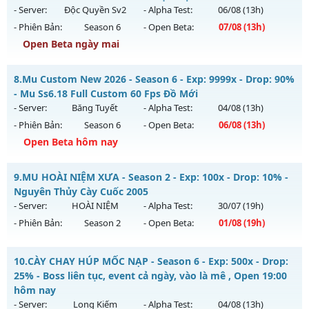
ngày 06/08/2626
- Server:
Độc Quyền Sv2
- Alpha Test:
06/08
(13h)
- Phiên Bản:
Season 6
- Open Beta:
07/08
(13h)
Exp: 200x - Drop: 5%
Open Beta ngày mai
Kiểu reset: Reset In Game
Thể loại: Mu Nguyên bản Webzen
Mu Độc Quyền - MU CUSTOM CÀY CUỐC FREE ĐỒ HỌA ĐẸP
8.
Mu Custom New 2026 - Season 6 - Exp: 9999x - Drop: 90%
Antihack: Sharkguard
Mu mới ra tháng 08 2026 - Mở máy chủ
Độc Quyền Sv2
vào
- Mu Ss6.18 Full Custom 60 Fps Đồ Mới
13h ngày 07/08/2626
- Server:
Băng Tuyết
- Alpha Test:
04/08
(13h)
- Phiên Bản:
Season 6
- Open Beta:
06/08
(13h)
Exp: 9999x - Drop: 90%
Open Beta hôm nay
Kiểu reset: Reset In Game
Thể loại: Mu Custom thêm đồ mới
Mu Custom New 2026 - Mu Ss6.18 Full Custom 60 Fps Đồ
9.
MU HOÀI NIỆM XƯA - Season 2 - Exp: 100x - Drop: 10% -
Mới
Antihack: SharkGaurd
Nguyên Thủy Cày Cuốc 2005
Mu mới ra tháng 08 2026 - Mở máy chủ
Băng Tuyết
vào 13h
- Server:
HOÀI NIỆM
- Alpha Test:
30/07
(19h)
ngày 06/08/2626
- Phiên Bản:
Season 2
- Open Beta:
01/08
(19h)
Exp: 9999x - Drop: 90%
MU HOÀI NIỆM XƯA - Nguyên Thủy Cày Cuốc 2005
Kiểu reset: Reset In Game
10.
CÀY CHAY HÚP MỐC NẠP - Season 6 - Exp: 500x - Drop:
Mu mới ra tháng 08 2026 - Mở máy chủ
HOÀI NIỆM
vào 19h
25% - Boss liên tục, event cả ngày, vào là mê , Open 19:00
Thể loại: Mu Custom thêm đồ mới
ngày 01/08/2626
hôm nay
Antihack: Gold Dragon
- Server:
Long Kiếm
- Alpha Test:
04/08
(13h)