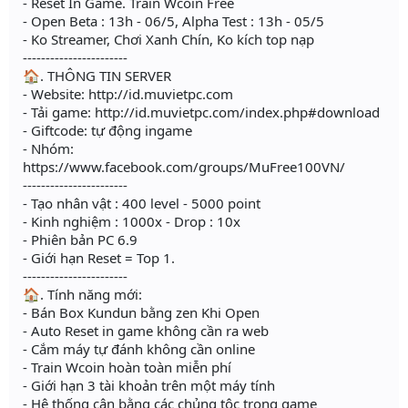
- Reset In Game. Train Wcoin Free
- Open Beta : 13h - 06/5, Alpha Test : 13h - 05/5
- Ko Streamer, Chơi Xanh Chín, Ko kích top nạp
-----------------------
🏠. THÔNG TIN SERVER
- Website: http://id.muvietpc.com
- Tải game: http://id.muvietpc.com/index.php#download
- Giftcode: tự động ingame
- Nhóm:
https://www.facebook.com/groups/MuFree100VN/
-----------------------
- Tạo nhân vật : 400 level - 5000 point
- Kinh nghiệm : 1000x - Drop : 10x
- Phiên bản PC 6.9
- Giới hạn Reset = Top 1.
-----------------------
🏠. Tính năng mới:
- Bán Box Kundun bằng zen Khi Open
- Auto Reset in game không cần ra web
- Cắm máy tự đánh không cần online
- Train Wcoin hoàn toàn miễn phí
- Giới hạn 3 tài khoản trên một máy tính
- Hệ thống cân bằng các chủng tộc trong game