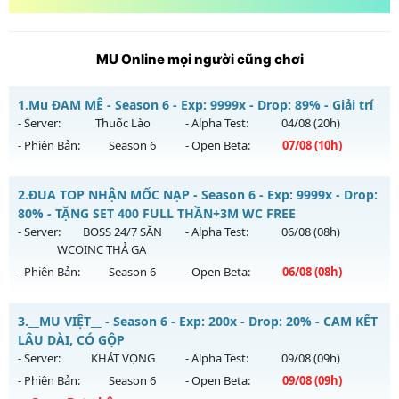
MU Online mọi người cũng chơi
1.
Mu ĐAM MÊ - Season 6 - Exp: 9999x - Drop: 89% - Giải trí
- Server:
Thuốc Lào
- Alpha Test:
04/08
(20h)
- Phiên Bản:
Season 6
- Open Beta:
07/08
(10h)
Mu ĐAM MÊ - Giải trí
2.
ĐUA TOP NHẬN MỐC NẠP - Season 6 - Exp: 9999x - Drop:
Mu mới ra tháng 08 2026 - Mở máy chủ
Thuốc Lào
vào 10h
80% - TẶNG SET 400 FULL THẦN+3M WC FREE
ngày 07/08/2626
- Server:
BOSS 24/7 SĂN
- Alpha Test:
06/08
(08h)
WCOINC THẢ GA
Exp: 9999x - Drop: 89%
- Phiên Bản:
Season 6
- Open Beta:
06/08
(08h)
Kiểu reset: Reset In Game
Thể loại: Mu Bán Đồ Full Trong Shop
ĐUA TOP NHẬN MỐC NẠP - TẶNG SET 400 FULL THẦN+3M
3.
__MU VIỆT__ - Season 6 - Exp: 200x - Drop: 20% - CAM KẾT
WC FREE
Antihack: UGK
LÂU DÀI, CÓ GỘP
Mu mới ra tháng 08 2026 - Mở máy chủ
BOSS 24/7 SĂN
- Server:
KHÁT VỌNG
- Alpha Test:
09/08
(09h)
WCOINC THẢ GA
vào 08h ngày 06/08/2626
- Phiên Bản:
Season 6
- Open Beta:
09/08
(09h)