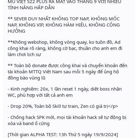
MU VIỆT S22 PLUS RA MẮT VÀO THÁNG 9 VỚI NHIỀU
TÍNH NĂNG HẤP DẪN
** SEVER DUY NHẤT KHÔNG TOP NẠP, KHÔNG MỐC
NẠP, KHÔNG VIP, KHÔNG HÀM HIỆU, KHÔNG CỘNG
HƯỞNG
**Không webshop, không vòng quay, ko tuồn đồ, Ad
công khai rõ ràng, không cờ bạc, thuần cho anh em đi
làm chơi lịch sự
** Toàn bộ donate được công khai và chuyển khoản đến
tài khoản MTTQ Việt Nam sau mỗi 5 ngày để ủng hộ
đồng bào vùng lũ
- Kinh nghiệm: 20x, 1 lần reset 1 ngày, diệt boss nhận
WC, phù hợp với tất cả anh em
- Drop 20%, Toàn bộ Skill tự train, Zen có giá trị</p>
- Chống hack SPK mới, mọi tài khoản hack sẽ tự động bị
xóa và band ổ cứng
[Thời gian ALPHA TEST: 13h Thứ 5 ngày 19/9/2024]