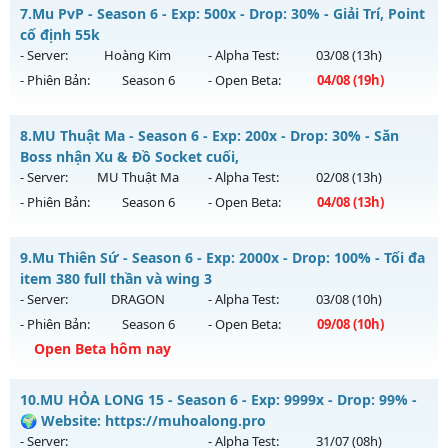
++MU LỤC ĐỊA++ - LÂU DÀI, CÓ GỘP MU
7.
Mu PvP - Season 6 - Exp: 500x - Drop: 30% - Giải Trí, Point
Thể loại: Mu Nguyên bản Webzen
Mu mới ra tháng 08 2026 - Mở máy chủ
TÁI SINH
vào 13h
cố định 55k
Antihack: VIP SHIELD
ngày 09/08/2626
- Server:
Hoàng Kim
- Alpha Test:
03/08
(13h)
- Phiên Bản:
Season 6
- Open Beta:
04/08
(19h)
Exp: 300x - Drop: 20%
Kiểu reset: Reset In Game
Mu PvP - Giải Trí, Point cố định 55k
8.
MU Thuật Ma - Season 6 - Exp: 200x - Drop: 30% - Săn
Thể loại: Mu Nguyên bản Webzen
Mu mới ra tháng 08 2026 - Mở máy chủ
Hoàng Kim
vào 19h
Boss nhận Xu & Đồ Socket cuối,
Antihack: GoldShield
ngày 04/08/2626
- Server:
MU Thuật Ma
- Alpha Test:
02/08
(13h)
- Phiên Bản:
Season 6
- Open Beta:
04/08
(13h)
Exp: 500x - Drop: 30%
Kiểu reset: Reset In Game
MU Thuật Ma - Săn Boss nhận Xu & Đồ Socket cuối,
9.
Mu Thiên Sứ - Season 6 - Exp: 2000x - Drop: 100% - Tối đa
Thể loại: Mu Nguyên bản Webzen
Mu mới ra tháng 08 2026 - Mở máy chủ
MU Thuật Ma
vào
item 380 full thần và wing 3
Antihack: Anti Vip bắt hack tuyệt đối
13h ngày 04/08/2626
- Server:
DRAGON
- Alpha Test:
03/08
(10h)
- Phiên Bản:
Season 6
- Open Beta:
09/08
(10h)
Exp: 200x - Drop: 30%
Open Beta hôm nay
Kiểu reset: Reset In Game
Thể loại: Mu Nguyên bản Webzen
Mu Thiên Sứ - Tối đa item 380 full thần và wing 3
10.
MU HỎA LONG 15 - Season 6 - Exp: 9999x - Drop: 99% -
Antihack: VietGuard
Mu mới ra tháng 08 2026 - Mở máy chủ
DRAGON
vào 10h
🌍 Website: https://muhoalong.pro
ngày 09/08/2626
- Server:
- Alpha Test:
31/07
(08h)