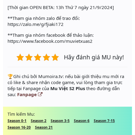
[Thời gian OPEN BETA: 13h Thứ 7 ngày 21/9/2024]
**Tham gia nhóm zalo để trao đổi:
https://zalo.me/g/fjiaki172
**Tham gia nhóm facebook để thảo luận:
https://www.facebook.com/muvietxuas2
Hãy đánh giá MU này!
️🏆Ghi chú bởi Mumoira.tv: nếu bài giới thiệu mu mới ra
có like & share nhận code game, vui lòng tham gia trực
tiếp tại Fanpage của
Mu Việt S2 Plus
theo đường dẫn
sau:
Fanpage
Tìm kiếm Mu:
Season 0-1
Season 2
Season 3-5
Season 6
Season 7-15
Season 16-20
Season 21