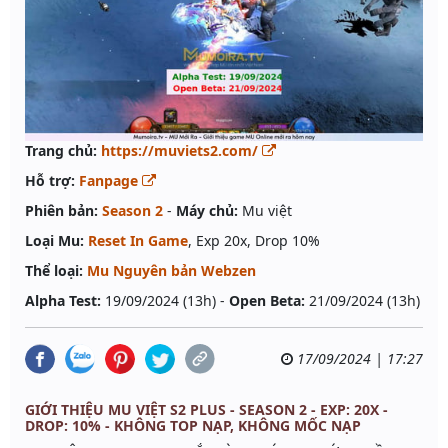
Trang chủ:
https://muviets2.com/
Hỗ trợ:
Fanpage
Phiên bản:
Season 2
-
Máy chủ:
Mu việt
Loại Mu:
Reset In Game
, Exp 20x, Drop 10%
Thể loại:
Mu Nguyên bản Webzen
Alpha Test:
19/09/2024 (13h) -
Open Beta:
21/09/2024 (13h)
17/09/2024 | 17:27
GIỚI THIỆU MU VIỆT S2 PLUS - SEASON 2 - EXP: 20X -
DROP: 10% - KHÔNG TOP NẠP, KHÔNG MỐC NẠP