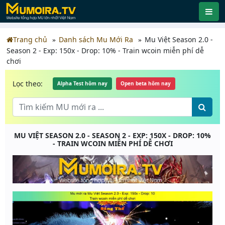
Trang chủ
Danh sách Mu Mới Ra
Mu Việt Season 2.0 -
Season 2 - Exp: 150x - Drop: 10% - Train wcoin miễn phí dễ
chơi
Lọc theo:
Alpha Test hôm nay
Open beta hôm nay
MU VIỆT SEASON 2.0 - SEASON 2 - EXP: 150X - DROP: 10%
- TRAIN WCOIN MIỄN PHÍ DỄ CHƠI