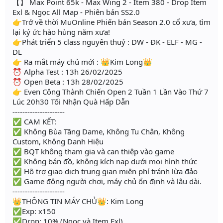
【】 Max Point 65k - Max Wing 2 - Item 380 - Drop Item
Exl & Ngọc All Map - Phiên bản SS2.0
👉Trở về thời MuOnline Phiến bản Season 2.0 cổ xưa, tìm
lại ký ức hào hùng năm xưa!
👉Phát triển 5 class nguyên thuỷ : DW - ĐK - ELF - MG -
DL
👉 Ra mắt máy chủ mới : 👑Kim Long👑
⏰ Alpha Test : 13h 26/02/2025
⏰ Open Beta : 13h 28/02/2025
👉 Even Công Thành Chiến Open 2 Tuần 1 Lần Vào Thứ 7
Lúc 20h30 Tối Nhận Quà Hấp Dẫn
---------------------
✅ CAM KẾT:
✅ Không Bùa Tăng Dame, Không Tu Chân, Không
Custom, Không Danh Hiệu
✅ BQT không tham gia và can thiệp vào game
✅ Không bán đồ, không kích nạp dưới mọi hình thức
✅ Hỗ trợ giao dịch trung gian miễn phí tránh lừa đảo
✅ Game đông người chơi, máy chủ ổn định và lâu dài.
---------------------
👑THÔNG TIN MÁY CHỦ👑: Kim Long
✅Exp: x150
✅Drop: 10% (Ngọc và Item Exl)