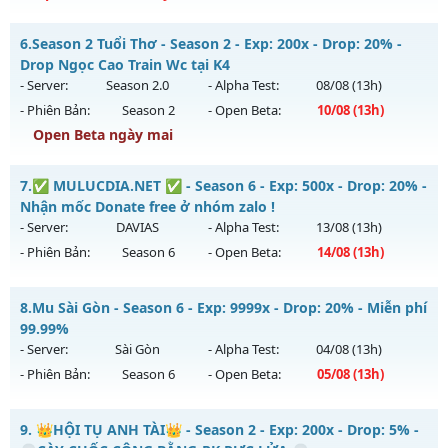
Thể loại: Mu Bán Đồ Full Trong Shop
MU HỎA LONG - 🌍 Website: https://muhoalong.pro
Antihack: Phoenix chống hack mới
6.
Season 2 Tuổi Thơ - Season 2 - Exp: 200x - Drop: 20% -
Mu mới ra tháng 08 2026 - Mở máy chủ
Drop Ngọc Cao Train Wc tại K4
https://facebook.com/muhoalong
vào 13h ngày
- Server:
Season 2.0
- Alpha Test:
08/08
(13h)
09/08/2626
- Phiên Bản:
Season 2
- Open Beta:
10/08
(13h)
Exp: 9999x - Drop: 20%
Open Beta ngày mai
Kiểu reset: Non Reset
Season 2 Tuổi Thơ - Drop Ngọc Cao Train Wc tại K4
7.
✅ MULUCDIA.NET ✅ - Season 6 - Exp: 500x - Drop: 20% -
Thể loại: Mu Nguyên bản Webzen
Mu mới ra tháng 08 2026 - Mở máy chủ
Season 2.0
vào 13h
Nhận mốc Donate free ở nhóm zalo !
Antihack: XShield
ngày 10/08/2626
- Server:
DAVIAS
- Alpha Test:
13/08
(13h)
- Phiên Bản:
Season 6
- Open Beta:
14/08
(13h)
Exp: 200x - Drop: 20%
Kiểu reset: Reset In Game
✅ MULUCDIA.NET ✅ - Nhận mốc Donate free ở nhóm zalo !
8.
Mu Sài Gòn - Season 6 - Exp: 9999x - Drop: 20% - Miễn phí
Thể loại: Mu Bán Đồ Full Trong Shop
Mu mới ra tháng 08 2026 - Mở máy chủ
DAVIAS
vào 13h
99.99%
Antihack: GameGuard
ngày 14/08/2626
- Server:
Sài Gòn
- Alpha Test:
04/08
(13h)
- Phiên Bản:
Season 6
- Open Beta:
05/08
(13h)
Exp: 500x - Drop: 20%
Kiểu reset: Reset In Game
Mu Sài Gòn - Miễn phí 99.99%
9.
👑HỘI TỤ ANH TÀI👑 - Season 2 - Exp: 200x - Drop: 5% -
Thể loại: Mu Nguyên bản Webzen