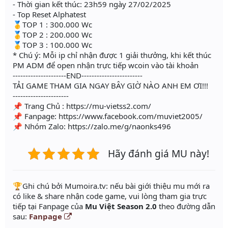
- Thời gian kết thúc: 23h59 ngày 27/02/2025
- Top Reset Alphatest
🥇TOP 1 : 300.000 Wc
🥇TOP 2 : 200.000 Wc
🥇TOP 3 : 100.000 Wc
* Chú ý: Mỗi ip chỉ nhận được 1 giải thưởng, khi kết thúc
PM ADM để open nhận trực tiếp wcoin vào tài khoản
---------------------END------------------------
TẢI GAME THAM GIA NGAY BÂY GIỜ NÀO ANH EM ƠI!!!
----------------------
📌 Trang Chủ : https://mu-vietss2.com/
📌 Fanpage: https://www.facebook.com/muviet2005/
📌 Nhóm Zalo: https://zalo.me/g/naonks496
Hãy đánh giá MU này!
️🏆Ghi chú bởi Mumoira.tv: nếu bài giới thiệu mu mới ra
có like & share nhận code game, vui lòng tham gia trực
tiếp tại Fanpage của
Mu Việt Season 2.0
theo đường dẫn
sau:
Fanpage