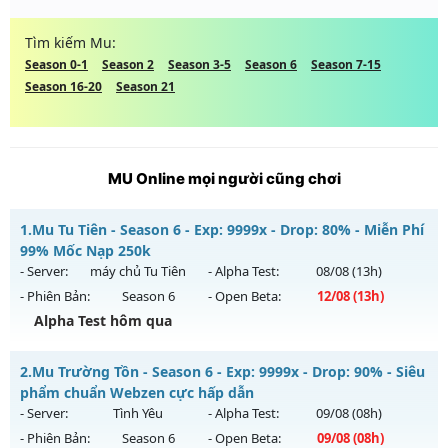
Tìm kiếm Mu:
Season 0-1
Season 2
Season 3-5
Season 6
Season 7-15
Season 16-20
Season 21
MU Online mọi người cũng chơi
1.
Mu Tu Tiên - Season 6 - Exp: 9999x - Drop: 80% - Miễn Phí
99% Mốc Nạp 250k
- Server:
máy chủ Tu Tiên
- Alpha Test:
08/08
(13h)
- Phiên Bản:
Season 6
- Open Beta:
12/08
(13h)
Alpha Test hôm qua
Mu Tu Tiên - Miễn Phí 99% Mốc Nạp 250k
2.
Mu Trường Tồn - Season 6 - Exp: 9999x - Drop: 90% - Siêu
Mu mới ra tháng 08 2026 - Mở máy chủ
máy chủ Tu Tiên
phẩm chuẩn Webzen cực hấp dẫn
vào 13h ngày 12/08/2626
- Server:
Tình Yêu
- Alpha Test:
09/08
(08h)
- Phiên Bản:
Season 6
- Open Beta:
09/08
(08h)
Exp: 9999x - Drop: 80%