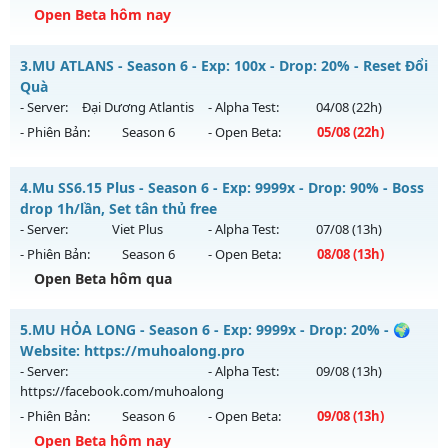
Open Beta hôm nay
Kiểu reset: Reset In Game
Thể loại: Mu Bán Đồ Full Trong Shop
Mu Trường Tồn - Siêu phẩm chuẩn Webzen cực hấp dẫn
3.
MU ATLANS - Season 6 - Exp: 100x - Drop: 20% - Reset Đổi
Antihack: Shark
Mu mới ra tháng 08 2026 - Mở máy chủ
Tình Yêu
vào 08h
Quà
ngày 09/08/2626
- Server:
Đại Dương Atlantis
- Alpha Test:
04/08
(22h)
- Phiên Bản:
Season 6
- Open Beta:
05/08
(22h)
Exp: 9999x - Drop: 90%
Kiểu reset: Reset In Game
MU ATLANS - Reset Đổi Quà
4.
Mu SS6.15 Plus - Season 6 - Exp: 9999x - Drop: 90% - Boss
Thể loại: Mu Nguyên bản Webzen
Mu mới ra tháng 08 2026 - Mở máy chủ
Đại Dương Atlantis
drop 1h/lần, Set tân thủ free
Antihack: ICMPROTECT ✅ 🔴 ✨ ⚡️
vào 22h ngày 05/08/2626
- Server:
Viet Plus
- Alpha Test:
07/08
(13h)
- Phiên Bản:
Season 6
- Open Beta:
08/08
(13h)
Exp: 100x - Drop: 20%
Open Beta hôm qua
Kiểu reset: Reset In Game
Thể loại: Mu Nguyên bản Webzen
Mu SS6.15 Plus - Boss drop 1h/lần, Set tân thủ free
5.
MU HỎA LONG - Season 6 - Exp: 9999x - Drop: 20% - 🌍
Antihack: Shark
Mu mới ra tháng 08 2026 - Mở máy chủ
Viet Plus
vào 13h
Website: https://muhoalong.pro
ngày 08/08/2626
- Server:
- Alpha Test:
09/08
(13h)
https://facebook.com/muhoalong
Exp: 9999x - Drop: 90%
- Phiên Bản:
Season 6
- Open Beta:
09/08
(13h)
Kiểu reset: Reset In Game
Open Beta hôm nay