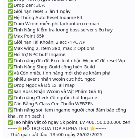
✅Drop Zen: 30%
✅Giới hạn reset 5 lần 1 ngày
✅Hệ Thống Auto Reset Ingame F4
✅Train Wcoin miễn phí tại kanturu remian
✅Tính Năng Kiểm tra lượng boss server siêu hay
✅Max Point 65k
✅Giới hạn Tài Khoản: 2 acc /1PC /IP
✅Max wing 2, Item 380, max 2 Options
✅Hổ Trợ NPC buff Ingame
✅Tính năng đổi đồ Excellent nhận WcoinC để reset Vip
✅Tính Năng Shop Guild cống hiến Guild
✅Và Còn nhiều tính năng mới chờ ae khám phá
✅Nhiều event nhận wcoin cực hót, ngọc
✅Drop Ngọc và Đồ Exl all map
✅Săn Boss Nhận Wcoin và Vật Phẩm Giá Trị
✅Tính năng Check đồ người chơi Ingame
✅Cân Bằng 5 Class Cực Chuẩn WEBZEN
✅Tính năng soi item ingame người chơi đảm bảo công
khai, minh bạch !
✅Tạo nhân vật có ngay 5k point, LV 400, 50.000.000 zen
------⭐HỖ TRỢ ĐUA TOP ALPHA TEST ⭐-------
- Thời gian bắt đầu: 13h00 ngày 26/02/2025