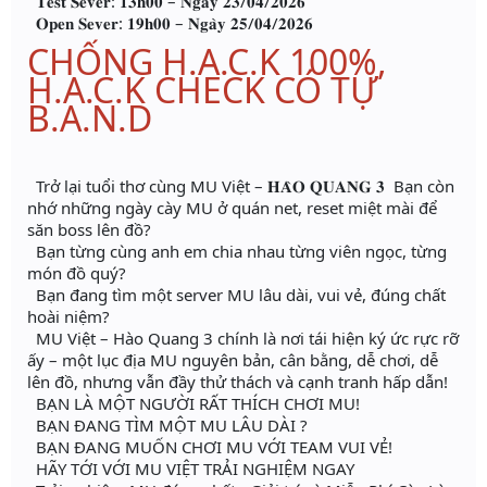
𝐓𝐞𝐬𝐭 𝐒𝐞𝐯𝐞𝐫: 𝟏𝟑𝐡𝟎𝟎 – 𝐍𝐠𝐚̀𝐲 𝟐𝟑/𝟎𝟒/𝟐𝟎𝟐𝟔
𝐎𝐩𝐞𝐧 𝐒𝐞𝐯𝐞𝐫: 𝟏𝟗𝐡𝟎𝟎 – 𝐍𝐠𝐚̀𝐲 𝟐𝟓/𝟎𝟒/𝟐𝟎𝟐𝟔
CHỐNG H.A.C.K 100%,
H.A.C.K CHECK CÓ TỰ
B.A.N.D
Trở lại tuổi thơ cùng MU Việt – 𝐇𝐀̀𝐎 𝐐𝐔𝐀𝐍𝐆 𝟑 Bạn còn
nhớ những ngày cày MU ở quán net, reset miệt mài để
săn boss lên đồ?
Bạn từng cùng anh em chia nhau từng viên ngọc, từng
món đồ quý?
Bạn đang tìm một server MU lâu dài, vui vẻ, đúng chất
hoài niệm?
MU Việt – Hào Quang 3 chính là nơi tái hiện ký ức rực rỡ
ấy – một lục địa MU nguyên bản, cân bằng, dễ chơi, dễ
lên đồ, nhưng vẫn đầy thử thách và cạnh tranh hấp dẫn!
BẠN LÀ MỘT NGƯỜI RẤT THÍCH CHƠI MU!
BẠN ĐANG TÌM MỘT MU LÂU DÀI ?
BẠN ĐANG MUỐN CHƠI MU VỚI TEAM VUI VẺ!
HÃY TỚI VỚI MU VIỆT TRẢI NGHIỆM NGAY