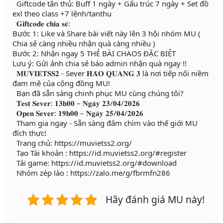
Giftcode tân thủ: Buff 1 ngày + Gấu trúc 7 ngày + Set đồ
exl theo class +7 lệnh/tanthu
𝐆𝐢𝐟𝐭𝐜𝐨𝐝𝐞 𝐜𝐡𝐢𝐚 𝐬𝐞̉:
Bước 1: Like và Share bài viết này lên 3 hội nhóm MU (
Chia sẻ càng nhiều nhận quà càng nhiều )
Bước 2: Nhận ngay 5 THẺ BÀI CHAOS ĐẶC BIỆT
Lưu ý: Gửi ảnh chia sẻ báo admin nhận quà ngay !!
𝐌𝐔𝐕𝐈𝐄𝐓𝐒𝐒𝟐 - Sever 𝐇𝐀̀𝐎 𝐐𝐔𝐀𝐍𝐆 𝟑 là nơi tiếp nối niềm
đam mê của cộng đồng MU!
Bạn đã sẵn sàng chinh phục MU cùng chúng tôi?
𝐓𝐞𝐬𝐭 𝐒𝐞𝐯𝐞𝐫: 𝟏𝟑𝐡𝟎𝟎 – 𝐍𝐠𝐚̀𝐲 𝟐𝟑/𝟎𝟒/𝟐𝟎𝟐𝟔
𝐎𝐩𝐞𝐧 𝐒𝐞𝐯𝐞𝐫: 𝟏𝟗𝐡𝟎𝟎 – 𝐍𝐠𝐚̀𝐲 𝟐𝟓/𝟎𝟒/𝟐𝟎𝟐𝟔
Tham gia ngay - Sẵn sàng đắm chìm vào thế giới MU
đích thực!
Trang chủ: https://muvietss2.org/
Tạo Tài khoản : https://id.muvietss2.org/#register
Tải game: https://id.muvietss2.org/#download
Nhóm zép lào : https://zalo.me/g/fbrmfn286
Hãy đánh giá MU này!