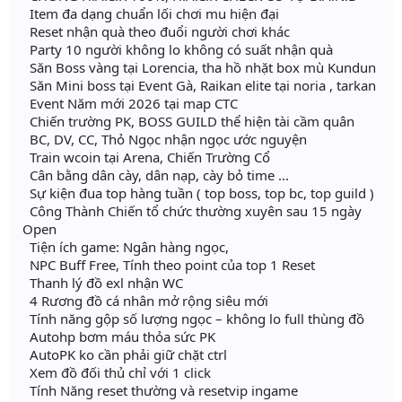
Item đa dạng chuẩn lối chơi mu hiện đại
Reset nhận quà theo đuổi người chơi khác
Party 10 người không lo không có suất nhận quà
Săn Boss vàng tại Lorencia, tha hồ nhặt box mù Kundun
Săn Mini boss tại Event Gà, Raikan elite tại noria , tarkan
Event Năm mới 2026 tại map CTC
Chiến trường PK, BOSS GUILD thể hiện tài cầm quân
BC, DV, CC, Thỏ Ngọc nhận ngọc ước nguyện
Train wcoin tại Arena, Chiến Trường Cổ
Cân bằng dân cày, dân nạp, cày bỏ time ...
Sự kiện đua top hàng tuần ( top boss, top bc, top guild )
Công Thành Chiến tổ chức thường xuyên sau 15 ngày
Open
Tiện ích game: Ngân hàng ngọc,
NPC Buff Free, Tính theo point của top 1 Reset
Thanh lý đồ exl nhận WC
4 Rương đồ cá nhân mở rộng siêu mới
Tính năng gộp số lượng ngọc – không lo full thùng đồ
Autohp bơm máu thỏa sức PK
AutoPK ko cần phải giữ chặt ctrl
Xem đồ đối thủ chỉ với 1 click
Tính Năng reset thường và resetvip ingame