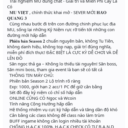
Trải nghiệm MU đúng chất - Giải trí và Miễn Phí Cày Là
Có
𝐌𝐔 𝐕𝐈𝐄̣̂𝐓 , chính thức khai mở - SEVER MỚI 𝐇𝐀̀𝐎
𝐐𝐔𝐀𝐍𝐆 𝟑
Cùng nhau bước đi trên con đường chinh phục lục địa
MU, sống lại những Kỷ Niệm rực rỡ tiến tới những con
đường mới hấp dẫn
𝐏𝐡𝐢𝐞̂𝐧 𝐛𝐚̉𝐧 𝐒𝐞𝐚𝐬𝐨𝐧 𝟐 chuẩn nguyên bản, không Tu Tiên,
không danh hiệu, không top nạp, giải trí đúng nghĩa,
miễn phí đích thực! ĐẶC BIỆT LÀ CỰC KỲ DỄ CHƠI VÀ DỄ
LÊN ĐỒ
Săn ngọc thả ga – Không lo thiếu tài nguyên! Săn boss,
Săn mini boss, tham gia event là bạn sẽ có tất cả
THÔNG TIN MÁY CHỦ:
Phiên bản Season 2 Lộ trình rõ ràng
Exp: 1000, giới hạn 2 acc/1 PC để giữ cân bằng
Sét đồ đầy kỷ niệm có chỉ số hấp dẫn
ONLINE CŨNG CÓ Ngọc và Wcoin
Tính năng Cộng Hưởng hấp dẫn
Hệ thống nhiệm vụ cực kỳ hấp dẫn và tăng dần độ khó
Cân bằng các class không để class nào làm trùm
BUFF ingame không cần login nhiều tài khoản
CHỐNG H.A.C.K 100%, H.A.C.K CHECK CÓ TỰ B.A.N.D