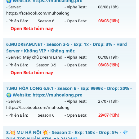
Mu mới ra tháng 08 2026 - Mở máy chủ
Huyền Thoại
vào
🌍 Website: https://muhoalong.pro
Antihack: Anti 8x
14h ngày 15/08/2626
- Server:
- Alpha Test:
08/08
(18h)
https://facebook.com/muhoalong
Exp: 100x - Drop: 10%
- Phiên Bản:
Season 6
- Open Beta:
08/08
(18h)
Kiểu reset: Reset In Game
Open Beta hôm nay
Thể loại: Mu Nguyên bản Webzen
MU HỎA LONG 6.9 - 🌍 Website: https://muhoalong.pro
Antihack: ICM
6.
MUDREAM.NET - Season 3-5 - Exp: 1x - Drop: 3% - Hard
Mu mới ra tháng 08 2026 - Mở máy chủ
Server • Không VIP • Không mốc
https://facebook.com/muhoalong
vào 18h ngày
- Server:
Máy chủ Dream Land
- Alpha Test:
06/08
(19h)
08/08/2626
- Phiên Bản:
Season 3-5
- Open Beta:
08/08
(19h)
Exp: 9999x - Drop: 99%
Open Beta hôm nay
Kiểu reset: Non Reset
MUDREAM.NET - Hard Server • Không VIP • Không mốc
7.
MU HỎA LONG 6.9.1 - Season 6 - Exp: 9999x - Drop: 20% -
Thể loại: Mu Nguyên bản Webzen
Mu mới ra tháng 08 2026 - Mở máy chủ
Máy chủ Dream
🌍 Website: https://muhoalong.pro
Antihack: XShield
Land
vào 19h ngày 08/08/2626
- Server:
- Alpha Test:
27/07
(13h)
https://facebook.com/muhoalong
Exp: 1x - Drop: 3%
- Phiên Bản:
Season 6
- Open Beta:
29/07
(13h)
Kiểu reset: Non Reset
Thể loại: Mu Nguyên bản Webzen
MU HỎA LONG 6.9.1 - 🌍 Website: https://muhoalong.pro
8.
💥 MU HÀ NỘI 💥 - Season 2 - Exp: 150x - Drop: 5% - 💎
Antihack: Chống Hack/ Dupe 100%
Mu mới ra tháng 07 2026 - Mở máy chủ
ĐUA TOP NHẬN ATM- pk 24/24💎