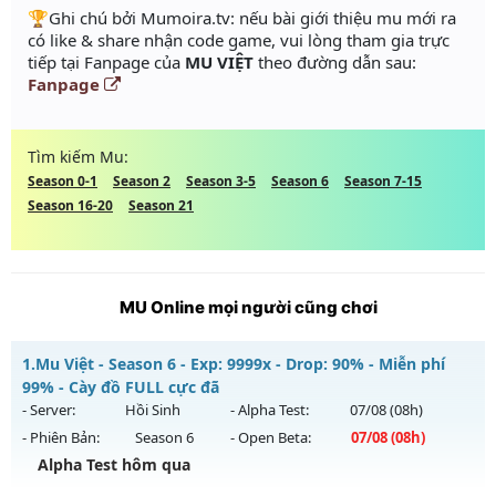
️🏆Ghi chú bởi Mumoira.tv: nếu bài giới thiệu mu mới ra
có like & share nhận code game, vui lòng tham gia trực
tiếp tại Fanpage của
MU VIỆT
theo đường dẫn sau:
Fanpage
Tìm kiếm Mu:
Season 0-1
Season 2
Season 3-5
Season 6
Season 7-15
Season 16-20
Season 21
MU Online mọi người cũng chơi
1.
Mu Việt - Season 6 - Exp: 9999x - Drop: 90% - Miễn phí
99% - Cày đồ FULL cực đã
- Server:
Hồi Sinh
- Alpha Test:
07/08
(08h)
- Phiên Bản:
Season 6
- Open Beta:
07/08
(08h)
Alpha Test hôm qua