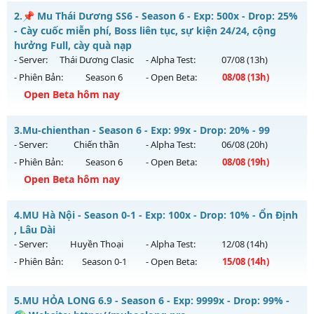
Mu Việt - Miễn phí 99% - Cày đồ FULL cực đã
2.
📌 Mu Thái Dương SS6 - Season 6 - Exp: 500x - Drop: 25%
Mu mới ra tháng 08 2026 - Mở máy chủ
Hồi Sinh
vào 08h
- Cày cuốc miễn phí, Boss liên tục, sự kiện 24/24, cộng
ngày 07/08/2626
hưởng Full, cày quà nạp
- Server:
Thái Dương Clasic
- Alpha Test:
07/08
(13h)
Exp: 9999x - Drop: 90%
- Phiên Bản:
Season 6
- Open Beta:
08/08
(13h)
Kiểu reset: Reset In Game
Open Beta hôm nay
Thể loại: Mu Nguyên bản Webzen
📌 Mu Thái Dương SS6 - Cày cuốc miễn phí, Boss liên tục,
Antihack: ICMPROTECT ✅ 🔴 ✨ ⚡️
3.
Mu-chienthan - Season 6 - Exp: 99x - Drop: 20% - 99
sự kiện 24/24, cộng hưởng Full, cày quà nạp
- Server:
Chiến thần
- Alpha Test:
06/08
(20h)
Mu mới ra tháng 08 2026 - Mở máy chủ
Thái Dương Clasic
- Phiên Bản:
Season 6
- Open Beta:
08/08
(19h)
vào 13h ngày 08/08/2626
Open Beta hôm nay
Exp: 500x - Drop: 25%
Mu-chienthan - 99
Kiểu reset: Reset In Game
4.
MU Hà Nội - Season 0-1 - Exp: 100x - Drop: 10% - Ổn Định
Mu mới ra tháng 08 2026 - Mở máy chủ
Chiến thần
vào 19h
, Lâu Dài
Thể loại: Mu Nguyên bản Webzen
ngày 08/08/2626
- Server:
Huyền Thoại
- Alpha Test:
12/08
(14h)
Antihack: VIP SHIELD
- Phiên Bản:
Season 0-1
- Open Beta:
15/08
(14h)
Exp: 99x - Drop: 20%
Kiểu reset: Reset In Game
MU Hà Nội - Ổn Định , Lâu Dài
5.
MU HỎA LONG 6.9 - Season 6 - Exp: 9999x - Drop: 99% -
Thể loại: Mu Nguyên bản Webzen