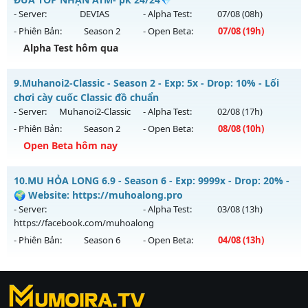
https://facebook.com/muhoalong
vào 13h ngày
- Server:
DEVIAS
- Alpha Test:
07/08
(08h)
29/07/2626
- Phiên Bản:
Season 2
- Open Beta:
07/08
(19h)
Exp: 9999x - Drop: 20%
Alpha Test hôm qua
Kiểu reset: Non Reset
💥 MU HÀ NỘI 💥 - 💎 ĐUA TOP NHẬN ATM- pk 24/24💎
9.
Muhanoi2-Classic - Season 2 - Exp: 5x - Drop: 10% - Lối
Thể loại: Mu Nguyên bản Webzen
Mu mới ra tháng 08 2026 - Mở máy chủ
DEVIAS
vào 19h
chơi cày cuốc Classic đồ chuẩn
Antihack: Xshiel
ngày 07/08/2626
- Server:
Muhanoi2-Classic
- Alpha Test:
02/08
(17h)
- Phiên Bản:
Season 2
- Open Beta:
08/08
(10h)
Exp: 150x - Drop: 5%
Open Beta hôm nay
Kiểu reset: Reset In Game
Thể loại: Mu Nguyên bản Webzen
Muhanoi2-Classic - Lối chơi cày cuốc Classic đồ chuẩn
10.
MU HỎA LONG 6.9 - Season 6 - Exp: 9999x - Drop: 20% -
Antihack: BDCAM
Mu mới ra tháng 08 2026 - Mở máy chủ
Muhanoi2-Classic
🌍 Website: https://muhoalong.pro
vào 10h ngày 08/08/2626
- Server:
- Alpha Test:
03/08
(13h)
https://facebook.com/muhoalong
Exp: 5x - Drop: 10%
- Phiên Bản:
Season 6
- Open Beta:
04/08
(13h)
Kiểu reset: Reset In Game
Thể loại: Mu Nguyên bản Webzen
MU HỎA LONG 6.9 - 🌍 Website: https://muhoalong.pro
Antihack: Pro
https://ktdb.net/
Mu mới ra tháng 08 2026 - Mở máy chủ
|
789club
|
Jun88
|
bắn cá
https://facebook.com/muhoalong
vào 13h ngày