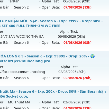
er:
TarKan
- Alpha Test:
06/08
/2026
(09h)
ên Bản:
Season 2
- Open Beta:
07/08
/2026
(13h)
FPT - GIẢI TRÍ-DỄ CHƠI
TOP NHẬN MỐC NẠP - Season 6 - Exp: 9999x - Drop: 80% -
 SET 400 FULL THẦN+3M WC FREE
 mới ra tháng 08 2026 - Mở máy chủ
TarKan
vào 13h ngày 
er:
- Alpha Test:
 24/7 SĂN WCOINC THẢ GA
06/08
/2026
(08h)
p: 500x - Drop: 20%
ên Bản:
Season 6
- Open Beta:
06/08
/2026
(08h)
ểu reset: Reset In Game
hể loại: Mu Nguyên bản Webzen
 TOP NHẬN MỐC NẠP - TẶNG SET 400 FULL THẦN+3M WC F
ỎA LONG 6.9 - Season 6 - Exp: 9999x - Drop: 20% - 🌍
ite: https://muhoalong.pro
tihack: PRO
ới ra tháng 08 2026 - Mở máy chủ
BOSS 24/7 SĂN WCOIN
er:
- Alpha Test:
 06/08/2626
://facebook.com/muhoalong
02/08
/2026
(20h)
ên Bản:
Season 6
- Open Beta:
02/08
/2026
(20h)
 9999x - Drop: 80%
 reset: Reset In Game
ỎA LONG 6.9 - 🌍 Website: https://muhoalong.pro
huật Ma - Season 6 - Exp: 200x - Drop: 30% - Săn Boss nhận
loại: Mu Nguyên bản Webzen
 Đồ Socket cuối,
ới ra tháng 08 2026 - Mở máy chủ
https://facebook.com
er:
MU Thuật Ma
- Alpha Test:
02/08
/2026
(13h)
ihack: KHÔNG THỂ HACK
 02/08/2626
ên Bản:
Season 6
- Open Beta:
04/08
/2026
(13h)