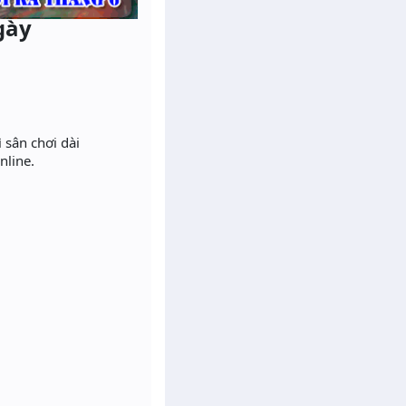
gày
 sân chơi dài
nline.