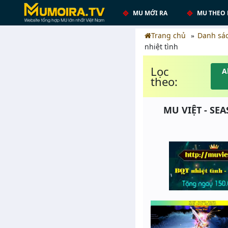
MU MỚI RA
MU THEO 
Trang chủ
Danh sá
nhiệt tình
Lọc
A
theo:
MU VIỆT - SEA