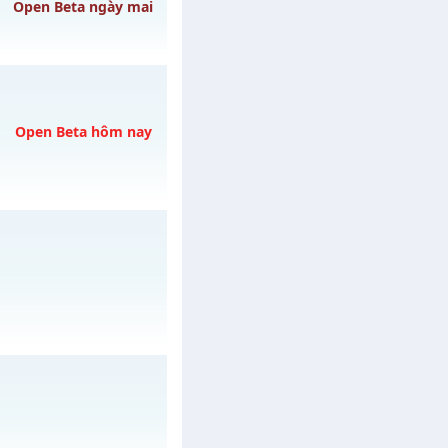
Open Beta ngày mai
07/08/2626
Open Beta hôm nay
REE
C THẢ GA
vào 08h
/muhoalong
vào 20h