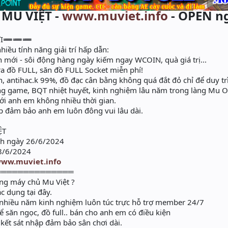
 MU VIỆT -
www.muviet.info
- OPEN n
MỚI➖➖➖
hiều tính năng giải trí hấp dẫn:
 mới - sôi động hàng ngày kiếm ngay WCOIN, quà giá trị...
 đồ FULL, săn đồ FULL Socket miễn phí!
 antihac.k 99%, đồ đạc cân bằng không quá đắt đỏ chỉ để duy trì
g game, BQT nhiệt huyết, kinh nghiệm lâu năm trong làng Mu O
i anh em không nhiều thời gian.
p đảm bảo anh em luôn đông vui lâu dài.
ỆT
3h ngày 26/6/2024
28/6/2024
www.muviet.info
══════════════
ong máy chủ Mu Việt ?
c dụng tại đây.
nhiều năm kinh nghiệm luôn túc trực hỗ trợ member 24/7
ể săn ngọc, đồ full.. bán cho anh em có điều kiện
 kết sát nhập đảm bảo sân chơi dài.