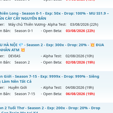
9999x - Drop: 20%
 Thuật Ma - Săn Boss nhận Xu & Đồ Socket cuối,
iên Long - Season 0-1 - Exp: 50x - Drop: 100% - MU SS1.9 –
reset: Non Reset
N CÀY CẤY NGUYÊN BẢN
 mới ra tháng 08 2026 - Mở máy chủ
MU Thuật Ma
vào 13
loại: Mu Nguyên bản Webzen
er:
Máy chủ Thiên Vương
- Alpha Test:
03/08
/2026
(22h)
ên Bản:
Season 0-1
- Open Beta:
03/08
/2026
(22h)
p: 200x - Drop: 30%
ack: XShield
ểu reset: Reset In Game
 Thiên Long - MU SS1.9 –CHUẨN CÀY CẤY NGUYÊN BẢN
U HÀ NỘI 💎 - Season 2 - Exp: 300x - Drop: 20% - 💥 ĐUA
hể loại: Mu Nguyên bản Webzen
NHÂN ATM 💥
 mới ra tháng 08 2026 - Mở máy chủ
Máy chủ Thiên Vươn
er:
DEVIAS
- Alpha Test:
02/08
/2026
(10h)
tihack: VietGuard
/08/2626
ên Bản:
Season 2
- Open Beta:
02/08
/2026
(19h)
: 50x - Drop: 100%
 MU HÀ NỘI 💎 - 💥 ĐUA TOP NHÂN ATM 💥
 Giới - Season 7-15 - Exp: 9999x - Drop: 999% - Siêng
ểu reset: Reset In Game
 Làm Nên Tất Cả
 mới ra tháng 08 2026 - Mở máy chủ
DEVIAS
vào 19h ngày 
ể loại: Mu Nguyên bản Webzen
er:
Huyền Giới
- Alpha Test:
04/08
/2026
(19h)
ên Bản:
Season 7-15
- Open Beta:
06/08
/2026
(19h)
p: 300x - Drop: 20%
tihack: Gameguard
ểu reset: Reset In Game
yền Giới - Siêng Năng Làm Nên Tất Cả
n 2 Tuổi Thơ - Season 2 - Exp: 200x - Drop: 20% - Drop
hể loại: Mu Nguyên bản Webzen
 Cao Train Wc tại K4