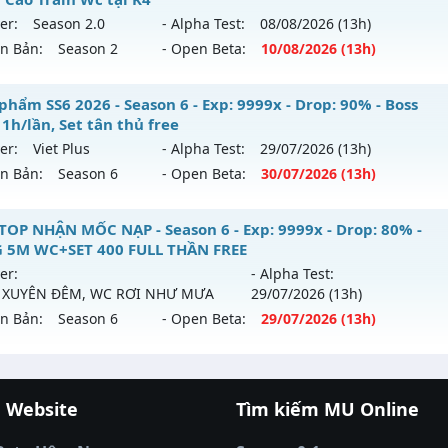
 mới ra tháng 08 2026 - Mở máy chủ
Huyền Giới
vào 19h n
er:
Season 2.0
- Alpha Test:
08/08
/2026
(13h)
tihack: IGC
ên Bản:
Season 2
- Open Beta:
10/08
/2026
(13h)
p: 9999x - Drop: 999%
ểu reset: Reset In Game
ason 2 Tuổi Thơ - Drop Ngọc Cao Train Wc tại K4
phẩm SS6 2026 - Season 6 - Exp: 9999x - Drop: 90% - Boss
ể loại: Mu Custom thêm đồ mới
1h/lần, Set tân thủ free
 mới ra tháng 08 2026 - Mở máy chủ
Season 2.0
vào 13h n
er:
Viet Plus
- Alpha Test:
29/07
/2026
(13h)
tihack: Anti
ên Bản:
Season 6
- Open Beta:
30/07
/2026
(13h)
p: 200x - Drop: 20%
ểu reset: Reset In Game
êu phẩm SS6 2026 - Boss drop 1h/lần, Set tân thủ free
TOP NHẬN MỐC NẠP - Season 6 - Exp: 9999x - Drop: 80% -
ể loại: Mu Bán Đồ Full Trong Shop
 5M WC+SET 400 FULL THẦN FREE
 mới ra tháng 07 2026 - Mở máy chủ
Viet Plus
vào 13h ngà
er:
- Alpha Test:
ntihack: GameGuard
 XUYÊN ĐÊM, WC RƠI NHƯ MƯA
29/07
/2026
(13h)
p: 9999x - Drop: 90%
ên Bản:
Season 6
- Open Beta:
29/07
/2026
(13h)
ểu reset: Reset In Game
ể loại: Mu Bán Đồ Full Trong Shop
TOP NHẬN MỐC NẠP - TẶNG 5M WC+SET 400 FULL THẦN FR
 Website
Tìm kiếm MU Online
tihack: Phoenix 2026
i ra tháng 07 2026 - Mở máy chủ
BOSS XUYÊN ĐÊM, WC 
cá đổi thưởng
|
Xôi Lạc TV
|
789club
|
789club
gày 29/07/2626
á banh Thapcamtv
|
RR88
|
xem bóng đá
|
xem b