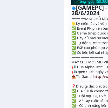
[GAMEPC] -
🔷
28/6/2024
➖➖➖MÁY CHỦ 
🌟Kỷ niệm ùa về với n
✅ Event PK phiên bản
✅ Game tự ép được ra
✅ Đầy đủ mọi sự kiện,
✅ Tự động Reset tron
✅ EXP cao phù hợp vớ
✅ Có liên kết sát nhậ
➖➖➖➖➖➖➖
MÁY CHỦ MỚI MU VI
📢 Đua Alpha Test: 1
📢Open : 13h ngày 
📥Tải Game:
http://
═════════════
❓Điều gì đặc biệt tr
✅ H.A.C.K là không tá
✅ - Đội ngũ BQT với 
✅ - AE cày cuốc có th
✅ - Có tính năng liên