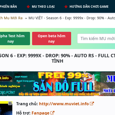
PHIÊN BẢN
MU THEO LOẠI
HƯỚNG DẪN CHƠI GAME
ch Mu Mới Ra
MU VIỆT - Season 6 - Exp: 9999x - Drop: 90% - Auto
lpha Test hôm
Open beta hôm
nay
nay
SON 6 - EXP: 9999X - DROP: 90% - AUTO RS - FULL C
TÌNH
Trang chủ:
http://www.muviet.info
Hỗ trợ:
Fanpage