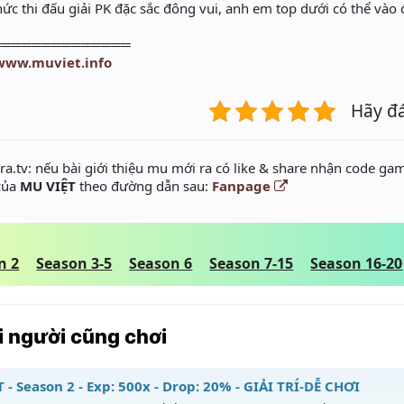
ức thi đấu giải PK đặc sắc đông vui, anh em top dưới có thể vào
══════════════
/www.muviet.info
Hãy đ
a.tv: nếu bài giới thiệu mu mới ra có like & share nhận code gam
 của
MU VIỆT
theo đường dẫn sau:
Fanpage
n 2
Season 3-5
Season 6
Season 7-15
Season 16-20
 người cũng chơi
 - Season 2 - Exp: 500x - Drop: 20% - GIẢI TRÍ-DỄ CHƠI