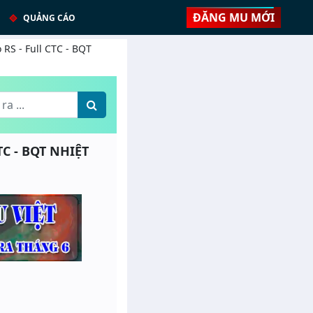
ĐĂNG MU MỚI
QUẢNG CÁO
 RS - Full CTC - BQT
TC - BQT NHIỆT