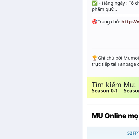
✅ - Hàng ngày : Tổ ch
phẩm quý...
═════════════
🎯Trang chủ:
http:/
️🏆Ghi chú bởi Mumoir
trực tiếp tại Fanpage
Tìm kiếm Mu:
Season 0-1
Seaso
MU Online mọi
S2FPT