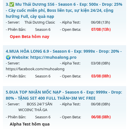
Huyền Giới - Siêng Năng Làm Nên Tất Cả
3.
✅ Mu Thái Dương SS6 - Season 6 - Exp: 500x - Drop: 25%
Thể loại: Mu Nguyên bản Webzen
Mu mới ra tháng 08 2026 - Mở máy chủ
Huyền Giới
vào 19h
- Cày cuốc miễn phí, Boss liên tục, sự kiện 24/24, cộng
Antihack: XShield
ngày 06/08/2626
hưởng Full, cày quà nạp
- Server:
Thái Dương Clasic
- Alpha Test:
06/08
(13h)
Exp: 9999x - Drop: 999%
- Phiên Bản:
Season 6
- Open Beta:
07/08
(13h)
Kiểu reset: Reset In Game
Open Beta hôm nay
Thể loại: Mu Custom thêm đồ mới
✅ Mu Thái Dương SS6 - Cày cuốc miễn phí, Boss liên tục,
Antihack: Anti
4.
MUA HỎA LONG 6.9 - Season 6 - Exp: 9999x - Drop: 20% -
sự kiện 24/24, cộng hưởng Full, cày quà nạp
🌍 Website: https://muhoalong.pro
Mu mới ra tháng 08 2026 - Mở máy chủ
Thái Dương Clasic
- Server:
- Alpha Test:
03/08
(08h)
vào 13h ngày 07/08/2626
https://facebook.com/muhoalong
- Phiên Bản:
Season 6
- Open Beta:
03/08
(08h)
Exp: 500x - Drop: 25%
Kiểu reset: Reset In Game
MUA HỎA LONG 6.9 - 🌍 Website: https://muhoalong.pro
5.
ĐUA TOP NHẬN MỐC NẠP - Season 6 - Exp: 9999x - Drop:
Thể loại: Mu Nguyên bản Webzen
Mu mới ra tháng 08 2026 - Mở máy chủ
80% - TẶNG SET 400 FULL THẦN+3M WC FREE
Antihack: VIP SHIELD
https://facebook.com/muhoalong
vào 08h ngày
- Server:
BOSS 24/7 SĂN
- Alpha Test:
06/08
(08h)
03/08/2626
WCOINC THẢ GA
- Phiên Bản:
Season 6
- Open Beta:
06/08
(08h)
Exp: 9999x - Drop: 20%
Alpha Test hôm qua
Kiểu reset: Non Reset