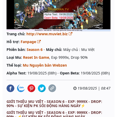
Trang chủ:
http://www.muviet.biz
Hỗ trợ:
Fanpage
Phiên bản:
Season 6
-
Máy chủ:
Máy chủ : Mu Việt
Loại Mu:
Reset In Game
, Exp 9999x, Drop 90%
Thể loại:
Mu Nguyên bản Webzen
Alpha Test:
19/08/2025 (08h) -
Open Beta:
19/08/2025 (08h)
19/08/2025 | 08:47
GIỚI THIỆU MU VIỆT - SEASON 6 - EXP: 9999X - DROP:
90% - SỰ KIỆN PK SÔI ĐỘNG HÀNG NGÀY⚡️
GIỚI THIỆU MU VIỆT - SEASON 6 - EXP: 9999X - DROP:
90% - ⚡️SỰ KIỆN PK SÔI ĐỘNG HÀNG NGÀY