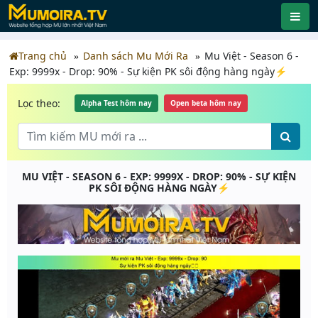
Trang chủ
Danh sách Mu Mới Ra
Mu Việt - Season 6 -
Exp: 9999x - Drop: 90% - Sự kiện PK sôi động hàng ngày⚡️
Lọc theo:
Alpha Test hôm nay
Open beta hôm nay
MU VIỆT - SEASON 6 - EXP: 9999X - DROP: 90% - SỰ KIỆN
PK SÔI ĐỘNG HÀNG NGÀY⚡️