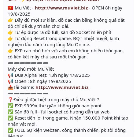
🇻🇳 Mu Việt -
http://www.muviet.biz
- OPEN 8h ngày
19/8/2025
👉 Đầy đủ mọi sự kiện, đồ đạc cân bằng không quá đắt
đỏ chỉ để duy trì sân chơi dài.
👉 Tự ép được ra đồ full, săn đồ Socket miễn phí!
👉 Tự động Reset trong game, BQT nhiệt huyết, kinh
nghiệm lâu năm trong làng Mu Online.
👉 EXP cao phù hợp với anh em không nhiều thời gian,
có liên kết máy chủ sau một thời gian.
➖➖➖➖➖➖➖
Máy chủ mới: Mu Việt
📢 Đua Alpha Test: 13h ngày 1/8/2025
📢 Open : 8h ngày 19/8/2025
📥Tải Game:
http://www.muviet.biz
➖➖➖➖➖➖➖
❓Điều gì đặc biệt trong máy chủ Mu Việt ?
✅ EXP 9999x thư giãn không giới hạn point.
✅ Săn đồ full - full socket có hướng dẫn tại web.
✅ Reset tiện lợi trong game. Nhận 150.000 Point khi tạo
nhân vật mới.
✅ FULL Sự kiện webzen, công thành chiến, pk sôi động
liên tục.