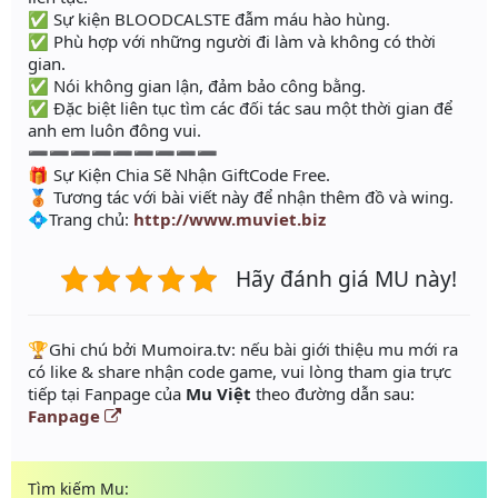
✅ Sự kiện BLOODCALSTE đẫm máu hào hùng.
✅ Phù hợp với những người đi làm và không có thời
gian.
✅ Nói không gian lận, đảm bảo công bằng.
✅ Đặc biệt liên tục tìm các đối tác sau một thời gian để
anh em luôn đông vui.
➖➖➖➖➖➖➖➖➖
🎁 Sự Kiện Chia Sẽ Nhận GiftCode Free.
🥉 Tương tác với bài viết này để nhận thêm đồ và wing.
💠Trang chủ:
http://www.muviet.biz
Hãy đánh giá MU này!
️🏆Ghi chú bởi Mumoira.tv: nếu bài giới thiệu mu mới ra
có like & share nhận code game, vui lòng tham gia trực
tiếp tại Fanpage của
Mu Việt
theo đường dẫn sau:
Fanpage
Tìm kiếm Mu: