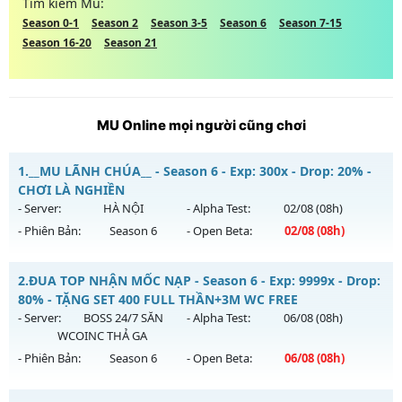
Tìm kiếm Mu:
Season 0-1
Season 2
Season 3-5
Season 6
Season 7-15
Season 16-20
Season 21
MU Online mọi người cũng chơi
1.
__MU LÃNH CHÚA__ - Season 6 - Exp: 300x - Drop: 20% -
CHƠI LÀ NGHIỀN
- Server:
HÀ NỘI
- Alpha Test:
02/08
(08h)
- Phiên Bản:
Season 6
- Open Beta:
02/08
(08h)
__MU LÃNH CHÚA__ - CHƠI LÀ NGHIỀN
2.
ĐUA TOP NHẬN MỐC NẠP - Season 6 - Exp: 9999x - Drop:
Mu mới ra tháng 08 2026 - Mở máy chủ
HÀ NỘI
vào 08h
80% - TẶNG SET 400 FULL THẦN+3M WC FREE
ngày 02/08/2626
- Server:
BOSS 24/7 SĂN
- Alpha Test:
06/08
(08h)
WCOINC THẢ GA
Exp: 300x - Drop: 20%
- Phiên Bản:
Season 6
- Open Beta:
06/08
(08h)
Kiểu reset: Reset In Game
Thể loại: Mu Nguyên bản Webzen
ĐUA TOP NHẬN MỐC NẠP - TẶNG SET 400 FULL THẦN+3M