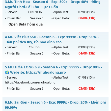
3.
Mu Tinh Hoa - Season 6 - Exp: 500x - Drop: 40% - Đông
WC FREE
Antihack: GoldShield
Người Chơi-Lối Chơi Cực Cuốn
Mu mới ra tháng 08 2026 - Mở máy chủ
BOSS 24/7 SĂN
- Server:
LORENCIA
- Alpha Test:
07/08
(13h)
WCOINC THẢ GA
vào 08h ngày 06/08/2626
- Phiên Bản:
Season 6
- Open Beta:
08/08
(13h)
Exp: 9999x - Drop: 80%
Open Beta hôm qua
Kiểu reset: Reset In Game
Mu Tinh Hoa - Đông Người Chơi-Lối Chơi Cực Cuốn
4.
Mu Viêt Plus SS6 - Season 6 - Exp: 9999x - Drop: 90% -
Thể loại: Mu Nguyên bản Webzen
Mu mới ra tháng 08 2026 - Mở máy chủ
LORENCIA
vào 13h
Tiêu phí tích lũy, Đồ họa đỉnh cao
Antihack: KHÔNG THỂ HACK
ngày 08/08/2626
- Server:
Chí Tôn
- Alpha Test:
03/08
(13h)
- Phiên Bản:
Season 6
- Open Beta:
04/08
(13h)
Exp: 500x - Drop: 40%
Kiểu reset: Reset In Game
Mu Viêt Plus SS6 - Tiêu phí tích lũy, Đồ họa đỉnh cao
5.
MU HỎA LONG 6.9 - Season 6 - Exp: 9999x - Drop: 99% -
Thể loại: Mu Nguyên bản Webzen
Mu mới ra tháng 08 2026 - Mở máy chủ
Chí Tôn
vào 13h
🌍 Website: https://muhoalong.pro
Antihack: Anti Vip
ngày 04/08/2626
- Server:
- Alpha Test:
01/08
(15h)
https://facebook.com/muhoalong
Exp: 9999x - Drop: 90%
- Phiên Bản:
Season 6
- Open Beta:
03/08
(15h)
Kiểu reset: Reset In Game
Thể loại: Mu Bán Đồ Full Trong Shop
MU HỎA LONG 6.9 - 🌍 Website: https://muhoalong.pro
6.
Mu Sài Gòn - Season 6 - Exp: 9999x - Drop: 20% - Miễn phí
Antihack: Phoenix 2026
Mu mới ra tháng 08 2026 - Mở máy chủ
99.99%