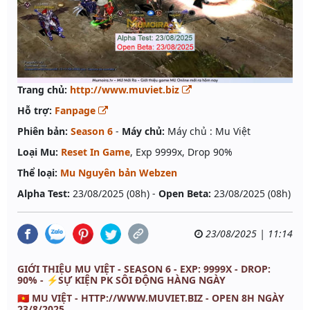
Trang chủ:
http://www.muviet.biz
Hỗ trợ:
Fanpage
Phiên bản:
Season 6
-
Máy chủ:
Máy chủ : Mu Việt
Loại Mu:
Reset In Game
, Exp 9999x, Drop 90%
Thể loại:
Mu Nguyên bản Webzen
Alpha Test:
23/08/2025 (08h) -
Open Beta:
23/08/2025 (08h)
23/08/2025 | 11:14
GIỚI THIỆU MU VIỆT - SEASON 6 - EXP: 9999X - DROP:
90% - ⚡️SỰ KIỆN PK SÔI ĐỘNG HÀNG NGÀY
🇻🇳 MU VIỆT -
HTTP://WWW.MUVIET.BIZ
- OPEN 8H NGÀY
23/8/2025