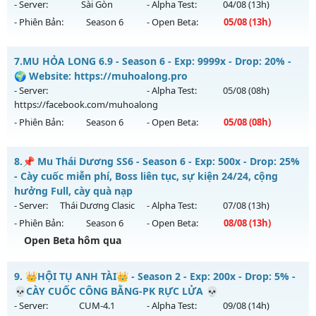
https://facebook.com/muhoalong
vào 15h ngày
- Server:
Sài Gòn
- Alpha Test:
04/08
(13h)
03/08/2626
- Phiên Bản:
Season 6
- Open Beta:
05/08
(13h)
Exp: 9999x - Drop: 99%
Mu Sài Gòn - Miễn phí 99.99%
Kiểu reset: Non Reset
7.
MU HỎA LONG 6.9 - Season 6 - Exp: 9999x - Drop: 20% -
Mu mới ra tháng 08 2026 - Mở máy chủ
Sài Gòn
vào 13h
🌍 Website: https://muhoalong.pro
Thể loại: Mu Nguyên bản Webzen
ngày 05/08/2626
- Server:
- Alpha Test:
05/08
(08h)
Antihack: XShield
https://facebook.com/muhoalong
Exp: 9999x - Drop: 20%
- Phiên Bản:
Season 6
- Open Beta:
05/08
(08h)
Kiểu reset: Reset In Game
Thể loại: Mu Custom thêm đồ mới
MU HỎA LONG 6.9 - 🌍 Website: https://muhoalong.pro
8.
📌 Mu Thái Dương SS6 - Season 6 - Exp: 500x - Drop: 25%
Antihack: 8x
Mu mới ra tháng 08 2026 - Mở máy chủ
- Cày cuốc miễn phí, Boss liên tục, sự kiện 24/24, cộng
https://facebook.com/muhoalong
vào 08h ngày
hưởng Full, cày quà nạp
05/08/2626
- Server:
Thái Dương Clasic
- Alpha Test:
07/08
(13h)
- Phiên Bản:
Season 6
- Open Beta:
08/08
(13h)
Exp: 9999x - Drop: 20%
Open Beta hôm qua
Kiểu reset: Non Reset
Thể loại: Mu Nguyên bản Webzen
📌 Mu Thái Dương SS6 - Cày cuốc miễn phí, Boss liên tục,
9.
👑HỘI TỤ ANH TÀI👑 - Season 2 - Exp: 200x - Drop: 5% -
sự kiện 24/24, cộng hưởng Full, cày quà nạp
Antihack: XShield
💀CÀY CUỐC CÔNG BẰNG-PK RỰC LỬA 💀
Mu mới ra tháng 08 2026 - Mở máy chủ
Thái Dương Clasic
- Server:
CUM-4.1
- Alpha Test:
09/08
(14h)