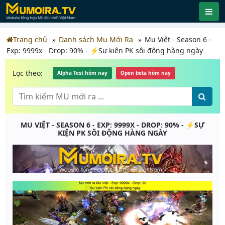
Trang chủ
Danh sách Mu Mới Ra
Mu Việt - Season 6 -
Exp: 9999x - Drop: 90% - ⚡️Sự kiện PK sôi động hàng ngày
Lọc theo:
Alpha Test hôm nay
Open beta hôm nay
MU VIỆT - SEASON 6 - EXP: 9999X - DROP: 90% - ⚡️SỰ
KIỆN PK SÔI ĐỘNG HÀNG NGÀY