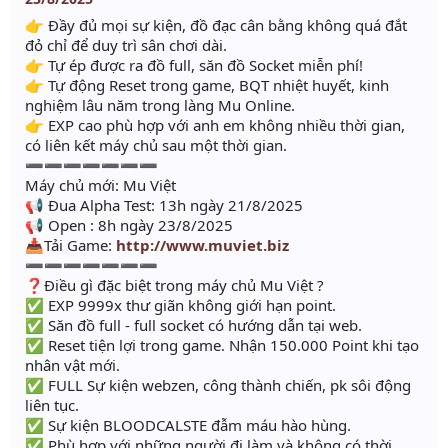
👉 Đầy đủ mọi sự kiện, đồ đạc cân bằng không quá đắt
đỏ chỉ để duy trì sân chơi dài.
👉 Tự ép được ra đồ full, săn đồ Socket miễn phí!
👉 Tự động Reset trong game, BQT nhiệt huyết, kinh
nghiệm lâu năm trong làng Mu Online.
👉 EXP cao phù hợp với anh em không nhiều thời gian,
có liên kết máy chủ sau một thời gian.
➖➖➖➖➖➖➖
Máy chủ mới: Mu Việt
📢 Đua Alpha Test: 13h ngày 21/8/2025
📢 Open : 8h ngày 23/8/2025
📥Tải Game:
http://www.muviet.biz
➖➖➖➖➖➖➖
❓Điều gì đặc biệt trong máy chủ Mu Việt ?
✅ EXP 9999x thư giãn không giới hạn point.
✅ Săn đồ full - full socket có hướng dẫn tại web.
✅ Reset tiện lợi trong game. Nhận 150.000 Point khi tạo
nhân vật mới.
✅ FULL Sự kiện webzen, công thành chiến, pk sôi động
liên tục.
✅ Sự kiện BLOODCALSTE đẫm máu hào hùng.
✅ Phù hợp với những người đi làm và không có thời