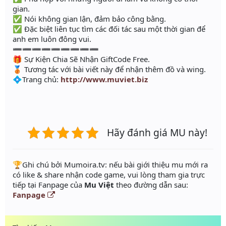
gian.
✅ Nói không gian lận, đảm bảo công bằng.
✅ Đặc biệt liên tục tìm các đối tác sau một thời gian để
anh em luôn đông vui.
➖➖➖➖➖➖➖➖➖
🎁 Sự Kiện Chia Sẽ Nhận GiftCode Free.
🥉 Tương tác với bài viết này để nhận thêm đồ và wing.
💠Trang chủ:
http://www.muviet.biz
Hãy đánh giá MU này!
️🏆Ghi chú bởi Mumoira.tv: nếu bài giới thiệu mu mới ra
có like & share nhận code game, vui lòng tham gia trực
tiếp tại Fanpage của
Mu Việt
theo đường dẫn sau:
Fanpage