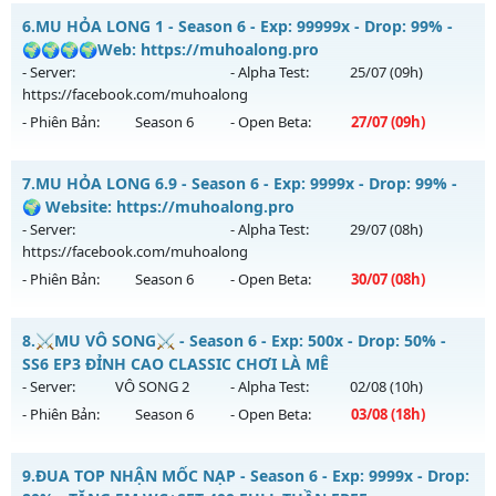
Thể loại: Mu Nguyên bản Webzen
🔥🔥MU-Lãng Tử🔥 - 🔥PK máu lửa,Thiên Đường bất tận🔥
6.
MU HỎA LONG 1 - Season 6 - Exp: 99999x - Drop: 99% -
Antihack: Anti Vip
Mu mới ra tháng 08 2026 - Mở máy chủ
CỤM 3.4
vào 13h
🌍🌍🌍🌍Web: https://muhoalong.pro
ngày 06/08/2626
- Server:
- Alpha Test:
25/07
(09h)
https://facebook.com/muhoalong
Exp: 200x - Drop: 5%
- Phiên Bản:
Season 6
- Open Beta:
27/07
(09h)
Kiểu reset: Reset In Game
Thể loại: Mu Nguyên bản Webzen
MU HỎA LONG 1 - 🌍🌍🌍🌍Web: https://muhoalong.pro
7.
MU HỎA LONG 6.9 - Season 6 - Exp: 9999x - Drop: 99% -
Antihack: Sharkguard
Mu mới ra tháng 07 2026 - Mở máy chủ
🌍 Website: https://muhoalong.pro
https://facebook.com/muhoalong
vào 09h ngày
- Server:
- Alpha Test:
29/07
(08h)
27/07/2626
https://facebook.com/muhoalong
- Phiên Bản:
Season 6
- Open Beta:
30/07
(08h)
Exp: 99999x - Drop: 99%
Kiểu reset: Non Reset
MU HỎA LONG 6.9 - 🌍 Website: https://muhoalong.pro
8.
⚔️MU VÔ SONG⚔️ - Season 6 - Exp: 500x - Drop: 50% -
Thể loại: Mu Nguyên bản Webzen
Mu mới ra tháng 07 2026 - Mở máy chủ
SS6 EP3 ĐỈNH CAO CLASSIC CHƠI LÀ MÊ
Antihack: XShield
https://facebook.com/muhoalong
vào 08h ngày
- Server:
VÔ SONG 2
- Alpha Test:
02/08
(10h)
30/07/2626
- Phiên Bản:
Season 6
- Open Beta:
03/08
(18h)
Exp: 9999x - Drop: 99%
⚔️MU VÔ SONG⚔️ - SS6 EP3 ĐỈNH CAO CLASSIC CHƠI LÀ MÊ
Kiểu reset: Non Reset
9.
ĐUA TOP NHẬN MỐC NẠP - Season 6 - Exp: 9999x - Drop: