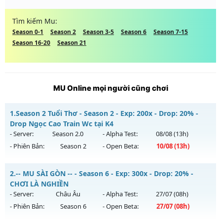
Tìm kiếm Mu:
Season 0-1
Season 2
Season 3-5
Season 6
Season 7-15
Season 16-20
Season 21
MU Online mọi người cũng chơi
1.
Season 2 Tuổi Thơ - Season 2 - Exp: 200x - Drop: 20% -
Drop Ngọc Cao Train Wc tại K4
- Server:
Season 2.0
- Alpha Test:
08/08
(13h)
- Phiên Bản:
Season 2
- Open Beta:
10/08
(13h)
Season 2 Tuổi Thơ - Drop Ngọc Cao Train Wc tại K4
2.
-- MU SÀI GÒN -- - Season 6 - Exp: 300x - Drop: 20% -
Mu mới ra tháng 08 2026 - Mở máy chủ
Season 2.0
vào 13h
CHƠI LÀ NGHIỀN
ngày 10/08/2626
- Server:
Châu Âu
- Alpha Test:
27/07
(08h)
- Phiên Bản:
Season 6
- Open Beta:
27/07
(08h)
Exp: 200x - Drop: 20%