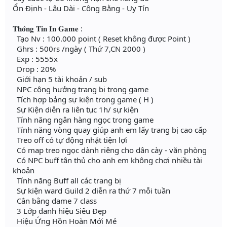
Ổn Định - Lâu Dài - Công Bằng - Uy Tín
𝐓𝐡𝐨̂𝐧𝐠 𝐓𝐢𝐧 𝐈𝐧 𝐆𝐚𝐦𝐞 :
Tạo Nv : 100.000 point ( Reset không được Point )
Ghrs : 500rs /ngày ( Thứ 7,CN 2000 )
Exp : 5555x
Drop : 20%
Giới hạn 5 tài khoản / sub
NPC cộng hưởng trang bị trong game
Tích hợp bảng sự kiện trong game ( H )
Sự Kiện diễn ra liên tục 1h/ sự kiện
Tính năng ngân hàng ngọc trong game
Tính năng vòng quay giúp anh em lấy trang bị cao cấp
Treo off có tự động nhặt tiện lợi
Có map treo ngọc dành riêng cho dân cày - văn phòng
Có NPC buff tân thủ cho anh em không chơi nhiều tài
khoản
Tính năng Buff all các trang bị
Sự kiện ward Guild 2 diễn ra thứ 7 mỗi tuần
Cân bằng dame 7 class
3 Lớp danh hiệu Siêu Đẹp
Hiệu Ứng Hồn Hoàn Mới Mẻ