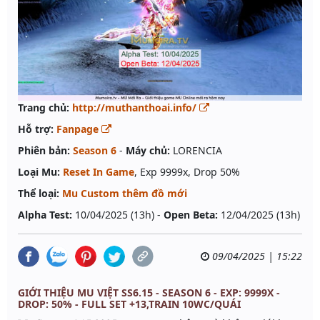
Trang chủ:
http://muthanthoai.info/
Hỗ trợ:
Fanpage
Phiên bản:
Season 6
-
Máy chủ:
LORENCIA
Loại Mu:
Reset In Game
, Exp 9999x, Drop 50%
Thể loại:
Mu Custom thêm đồ mới
Alpha Test:
10/04/2025 (13h) -
Open Beta:
12/04/2025 (13h)
09/04/2025 | 15:22
GIỚI THIỆU MU VIỆT SS6.15 - SEASON 6 - EXP: 9999X -
DROP: 50% - FULL SET +13,TRAIN 10WC/QUÁI