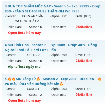
Kiểu reset: Reset In Game
-- MU SÀI GÒN -- - CHƠI LÀ NGHIỀN
3.
ĐUA TOP NHẬN MỐC NẠP - Season 6 - Exp: 9999x - Drop:
Thể loại: Mu Bán Đồ Full Trong Shop
Mu mới ra tháng 07 2026 - Mở máy chủ
Châu Âu
vào 08h
80% - TẶNG SET 400 FULL THẦN+3M WC FREE
Antihack: GameGuard
ngày 27/07/2626
- Server:
BOSS 24/7 SĂN
- Alpha Test:
06/08
(08h)
WCOINC THẢ GA
Exp: 300x - Drop: 20%
- Phiên Bản:
Season 6
- Open Beta:
06/08
(08h)
Kiểu reset: Reset In Game
Open Beta hôm nay
Thể loại: Mu Nguyên bản Webzen
ĐUA TOP NHẬN MỐC NẠP - TẶNG SET 400 FULL THẦN+3M
Antihack: UGK ANTIHACK
4.
Mu Tinh Hoa - Season 6 - Exp: 500x - Drop: 40% - Đông
WC FREE
Người Chơi-Lối Chơi Cực Cuốn
Mu mới ra tháng 08 2026 - Mở máy chủ
BOSS 24/7 SĂN
- Server:
LORENCIA
- Alpha Test:
07/08
(13h)
WCOINC THẢ GA
vào 08h ngày 06/08/2626
- Phiên Bản:
Season 6
- Open Beta:
08/08
(13h)
Exp: 9999x - Drop: 80%
Alpha Test ngày mai
Kiểu reset: Reset In Game
Mu Tinh Hoa - Đông Người Chơi-Lối Chơi Cực Cuốn
5.
🔥🔥MU-Lãng Tử🔥 - Season 2 - Exp: 200x - Drop: 5% - 🔥
Thể loại: Mu Nguyên bản Webzen
Mu mới ra tháng 08 2026 - Mở máy chủ
LORENCIA
vào 13h
PK máu lửa,Thiên Đường bất tận🔥
Antihack: KHÔNG THỂ HACK
ngày 08/08/2626
- Server:
CỤM 3.4
- Alpha Test:
05/08
(18h)
- Phiên Bản:
Season 2
- Open Beta:
06/08
(13h)
Exp: 500x - Drop: 40%
Open Beta hôm nay
Kiểu reset: Reset In Game