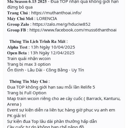
𝐌𝐮 𝐒𝐞𝐚𝐬𝐨𝐧 𝟔.𝟏𝟓 𝟐𝟎𝟐𝟓 - Đua TOP nhận quà không giới hạn
đừng bỏ qua
𝐓𝐫𝐚𝐧𝐠 𝐂𝐡𝐮̉ : https://muthanthoai.info/
𝐌𝐚́𝐲 𝐂𝐡𝐮̉ 𝐌𝐨̛́𝐢 : LORENCIA
𝐆𝐫𝐨𝐮𝐩 𝐙𝐚𝐥𝐨 : https://zalo.me/g/hduciw852
𝐆𝐫𝐨𝐮𝐩 𝐅𝐁 : https://www.facebook.com/muss6thanthoai
𝐓𝐡𝐨̂𝐧𝐠 𝐓𝐢𝐧 𝐋𝐢̣𝐜𝐡 𝐓𝐫𝐢̀𝐧𝐡 𝐑𝐚 𝐌𝐚̆́𝐭 :
𝐀𝐥𝐩𝐡𝐚 𝐓𝐞𝐬𝐭 : 13h Ngày 10/04/2025
𝐎𝐩𝐞𝐧 𝐁𝐞𝐭𝐚 : 13h Ngày 12/04/2025
Train quái nhận wcoin
Trang bị max 3 option
Ổn Định - Lâu Dài - Công Bằng - Uy Tín
𝐓𝐡𝐨̂𝐧𝐠 𝐓𝐢𝐧 𝐌𝐚́𝐲 𝐂𝐡𝐮̉ :
Đua TOP không giới hạn sau mỗi lần Relife 5
Trang bị Full Option
Map train wcoin riêng cho ae cày cuốc ( Barrack, Kanturu,
Arena )
Event sự kiện diễn ra liên tục hàng giờ phục vụ anh em
PK giải trí
Sự kiện đua Top lâu dài phần thưởng hấp dẫn
Cày cuốc tự do không hạn chế nâng đồ