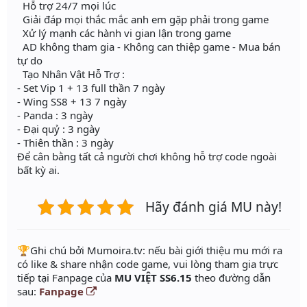
Hỗ trợ 24/7 mọi lúc
Giải đáp mọi thắc mắc anh em gặp phải trong game
Xử lý mạnh các hành vi gian lận trong game
AD không tham gia - Không can thiệp game - Mua bán
tự do
Tạo Nhân Vật Hỗ Trợ :
- Set Vip 1 + 13 full thần 7 ngày
- Wing SS8 + 13 7 ngày
- Panda : 3 ngày
- Đại quỷ : 3 ngày
- Thiên thần : 3 ngày
Để cân bằng tất cả người chơi không hỗ trợ code ngoài
bất kỳ ai.
Hãy đánh giá MU này!
️🏆Ghi chú bởi Mumoira.tv: nếu bài giới thiệu mu mới ra
có like & share nhận code game, vui lòng tham gia trực
tiếp tại Fanpage của
MU VIỆT SS6.15
theo đường dẫn
sau:
Fanpage