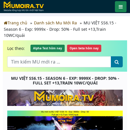
Trang chủ
Danh sách Mu Mới Ra
MU VIỆT SS6.15 -
Season 6 - Exp: 9999x - Drop: 50% - Full set +13,Train
10WC/quái
Lọc theo:
Alpha Test hôm nay
Open beta hôm nay
MU VIỆT SS6.15 - SEASON 6 - EXP: 9999X - DROP: 50% -
FULL SET +13,TRAIN 10WC/QUÁI