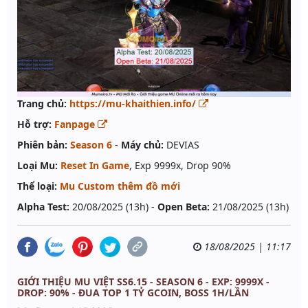
Trang chủ:
https://mu-khaithien.info/
Hỗ trợ:
Fanpage
Phiên bản:
Season 6
-
Máy chủ:
DEVIAS
Loại Mu:
Reset In Game
, Exp 9999x, Drop 90%
Thể loại:
Mu Custom thêm đồ mới
Alpha Test:
20/08/2025 (13h) -
Open Beta:
21/08/2025 (13h)
18/08/2025 | 11:17
GIỚI THIỆU MU VIỆT SS6.15 - SEASON 6 - EXP: 9999X -
DROP: 90% - ĐUA TOP 1 TỶ GCOIN, BOSS 1H/LẦN