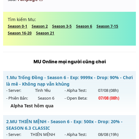
Tìm kiếm Mu:
Season 0-1
Season 2
Season 3-5
Season 6
Season 7-15
Season 16-20
Season 21
MU Online mọi người cũng chơi
1.
Mu Trống Đồng - Season 6 - Exp: 9999x - Drop: 90% - Chơi
là mê - Không nạp vẫn khủng
- Server:
Tình Yêu
- Alpha Test:
07/08
(08h)
- Phiên Bản:
Season 6
- Open Beta:
07/08
(08h)
Alpha Test hôm qua
Mu Trống Đồng - Chơi là mê - Không nạp vẫn khủng
2.
MU THIÊN MỆNH - Season 6 - Exp: 500x - Drop: 20% -
Mu mới ra tháng 08 2026 - Mở máy chủ
Tình Yêu
vào 08h
SEASON 6.3 CLASSIC
ngày 07/08/2626
- Server:
THIÊN MỆNH
- Alpha Test:
08/08
(19h)