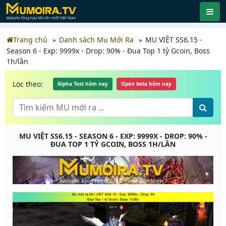
Trang chủ
Danh sách Mu Mới Ra
MU VIỆT SS6.15 -
Season 6 - Exp: 9999x - Drop: 90% - Đua Top 1 tỷ Gcoin, Boss
1h/lần
Lọc theo:
Alpha Test hôm nay
Open beta hôm nay
MU VIỆT SS6.15 - SEASON 6 - EXP: 9999X - DROP: 90% -
ĐUA TOP 1 TỶ GCOIN, BOSS 1H/LẦN