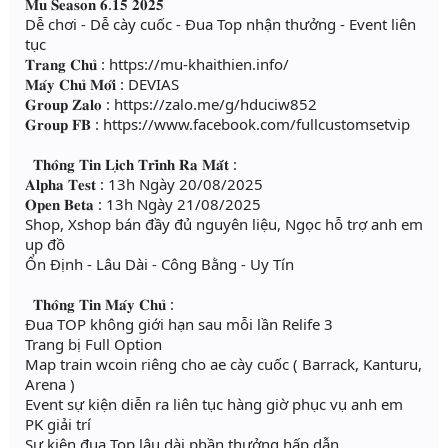
𝐌𝐮 𝐒𝐞𝐚𝐬𝐨𝐧 𝟔.𝟏𝟓 𝟐𝟎𝟐𝟓
Dễ chơi - Dễ cày cuốc - Đua Top nhận thưởng - Event liên
tục
𝐓𝐫𝐚𝐧𝐠 𝐂𝐡𝐮̉ : https://mu-khaithien.info/
𝐌𝐚́𝐲 𝐂𝐡𝐮̉ 𝐌𝐨̛́𝐢 : DEVIAS
𝐆𝐫𝐨𝐮𝐩 𝐙𝐚𝐥𝐨 : https://zalo.me/g/hduciw852
𝐆𝐫𝐨𝐮𝐩 𝐅𝐁 : https://www.facebook.com/fullcustomsetvip
𝐓𝐡𝐨̂𝐧𝐠 𝐓𝐢𝐧 𝐋𝐢̣𝐜𝐡 𝐓𝐫𝐢̀𝐧𝐡 𝐑𝐚 𝐌𝐚̆́𝐭 :
𝐀𝐥𝐩𝐡𝐚 𝐓𝐞𝐬𝐭 : 13h Ngày 20/08/2025
𝐎𝐩𝐞𝐧 𝐁𝐞𝐭𝐚 : 13h Ngày 21/08/2025
Shop, Xshop bán đầy đủ nguyên liệu, Ngọc hỗ trợ anh em
up đồ
Ổn Định - Lâu Dài - Công Bằng - Uy Tín
𝐓𝐡𝐨̂𝐧𝐠 𝐓𝐢𝐧 𝐌𝐚́𝐲 𝐂𝐡𝐮̉ :
Đua TOP không giới hạn sau mỗi lần Relife 3
Trang bị Full Option
Map train wcoin riêng cho ae cày cuốc ( Barrack, Kanturu,
Arena )
Event sự kiện diễn ra liên tục hàng giờ phục vụ anh em
PK giải trí
Sự kiện đua Top lâu dài phần thưởng hấp dẫn