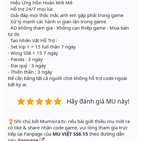
Hiệu Ứng Hồn Hoàn Mới Mẻ
Hỗ trợ 24/7 mọi lúc
Giải đáp mọi thắc mắc anh em gặp phải trong game
Xử lý mạnh các hành vi gian lận trong game
AD không tham gia - Không can thiệp game - Mua bán
tự do
Tạo Nhân Vật Hỗ Trợ :
- Set Vip 1 + 15 full thần 7 ngày
- Wing SS8 + 15 7 ngày
- Panda : 3 ngày
- Đại quỷ : 3 ngày
- Thiên thần : 3 ngày
Để cân bằng tất cả người chơi không hỗ trợ code ngoài
bất kỳ ai.
Hãy đánh giá MU này!
️🏆Ghi chú bởi Mumoira.tv: nếu bài giới thiệu mu mới ra
có like & share nhận code game, vui lòng tham gia trực
tiếp tại Fanpage của
MU VIỆT SS6.15
theo đường dẫn
sau:
Fanpage