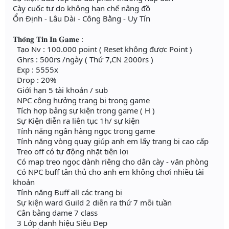
Cày cuốc tự do không hạn chế nâng đồ
Ổn Định - Lâu Dài - Công Bằng - Uy Tín
𝐓𝐡𝐨̂𝐧𝐠 𝐓𝐢𝐧 𝐈𝐧 𝐆𝐚𝐦𝐞 :
Tạo Nv : 100.000 point ( Reset không được Point )
Ghrs : 500rs /ngày ( Thứ 7,CN 2000rs )
Exp : 5555x
Drop : 20%
Giới hạn 5 tài khoản / sub
NPC cộng hưởng trang bị trong game
Tích hợp bảng sự kiện trong game ( H )
Sự Kiện diễn ra liên tục 1h/ sự kiện
Tính năng ngân hàng ngọc trong game
Tính năng vòng quay giúp anh em lấy trang bị cao cấp
Treo off có tự động nhặt tiện lợi
Có map treo ngọc dành riêng cho dân cày - văn phòng
Có NPC buff tân thủ cho anh em không chơi nhiều tài
khoản
Tính năng Buff all các trang bị
Sự kiện ward Guild 2 diễn ra thứ 7 mỗi tuần
Cân bằng dame 7 class
3 Lớp danh hiệu Siêu Đẹp