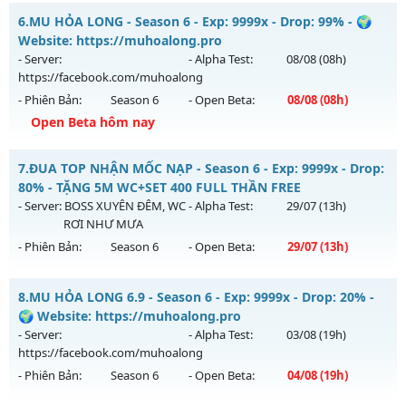
Kiểu reset: Reset In Game
Mu Sài Gòn - Miễn phí 99.99%
6.
MU HỎA LONG - Season 6 - Exp: 9999x - Drop: 99% - 🌍
Thể loại: Mu Bán Đồ Full Trong Shop
Mu mới ra tháng 08 2026 - Mở máy chủ
Sài Gòn
vào 13h
Website: https://muhoalong.pro
Antihack: Phoenix chống hack mới
ngày 05/08/2626
- Server:
- Alpha Test:
08/08
(08h)
https://facebook.com/muhoalong
Exp: 9999x - Drop: 20%
- Phiên Bản:
Season 6
- Open Beta:
08/08
(08h)
Kiểu reset: Reset In Game
Open Beta hôm nay
Thể loại: Mu Custom thêm đồ mới
MU HỎA LONG - 🌍 Website: https://muhoalong.pro
Antihack: 8x
7.
ĐUA TOP NHẬN MỐC NẠP - Season 6 - Exp: 9999x - Drop:
Mu mới ra tháng 08 2026 - Mở máy chủ
80% - TẶNG 5M WC+SET 400 FULL THẦN FREE
https://facebook.com/muhoalong
vào 08h ngày
- Server:
BOSS XUYÊN ĐÊM, WC
- Alpha Test:
29/07
(13h)
08/08/2626
RƠI NHƯ MƯA
- Phiên Bản:
Season 6
- Open Beta:
29/07
(13h)
Exp: 9999x - Drop: 99%
Kiểu reset: Non Reset
ĐUA TOP NHẬN MỐC NẠP - TẶNG 5M WC+SET 400 FULL
8.
MU HỎA LONG 6.9 - Season 6 - Exp: 9999x - Drop: 20% -
Thể loại: Mu Nguyên bản Webzen
THẦN FREE
🌍 Website: https://muhoalong.pro
Antihack: XShield
Mu mới ra tháng 07 2026 - Mở máy chủ
BOSS XUYÊN ĐÊM,
- Server:
- Alpha Test:
03/08
(19h)
WC RƠI NHƯ MƯA
vào 13h ngày 29/07/2626
https://facebook.com/muhoalong
- Phiên Bản:
Season 6
- Open Beta:
04/08
(19h)
Exp: 9999x - Drop: 80%
Kiểu reset: Reset In Game