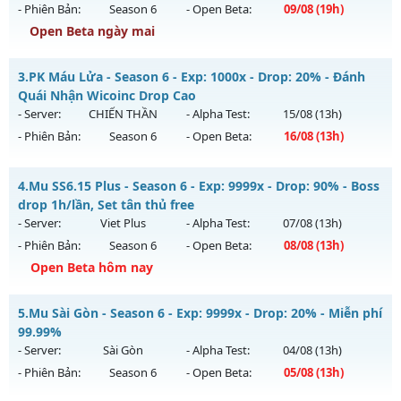
- Phiên Bản:
Season 6
- Open Beta:
09/08
(19h)
Exp: 9999x - Drop: 90%
Open Beta ngày mai
Kiểu reset: Reset In Game
Thể loại: Mu Nguyên bản Webzen
MU THIÊN MỆNH - SEASON 6.3 CLASSIC
3.
PK Máu Lửa - Season 6 - Exp: 1000x - Drop: 20% - Đánh
Antihack: ICMPROTECT ✅ 🔴 ✨ ⚡️
Mu mới ra tháng 08 2026 - Mở máy chủ
THIÊN MỆNH
vào
Quái Nhận Wicoinc Drop Cao
19h ngày 09/08/2626
- Server:
CHIẾN THẦN
- Alpha Test:
15/08
(13h)
- Phiên Bản:
Season 6
- Open Beta:
16/08
(13h)
Exp: 500x - Drop: 20%
Kiểu reset: Reset In Game
PK Máu Lửa - Đánh Quái Nhận Wicoinc Drop Cao
4.
Mu SS6.15 Plus - Season 6 - Exp: 9999x - Drop: 90% - Boss
Thể loại: Mu Nguyên bản Webzen
Mu mới ra tháng 08 2026 - Mở máy chủ
CHIẾN THẦN
vào
drop 1h/lần, Set tân thủ free
Antihack: Antihack chạy bằng cơm
13h ngày 16/08/2626
- Server:
Viet Plus
- Alpha Test:
07/08
(13h)
- Phiên Bản:
Season 6
- Open Beta:
08/08
(13h)
Exp: 1000x - Drop: 20%
Open Beta hôm nay
Kiểu reset: Reset In Game
Thể loại: Mu Nguyên bản Webzen
Mu SS6.15 Plus - Boss drop 1h/lần, Set tân thủ free
5.
Mu Sài Gòn - Season 6 - Exp: 9999x - Drop: 20% - Miễn phí
Antihack: GameGuard
Mu mới ra tháng 08 2026 - Mở máy chủ
Viet Plus
vào 13h
99.99%
ngày 08/08/2626
- Server:
Sài Gòn
- Alpha Test:
04/08
(13h)
- Phiên Bản:
Season 6
- Open Beta:
05/08
(13h)
Exp: 9999x - Drop: 90%