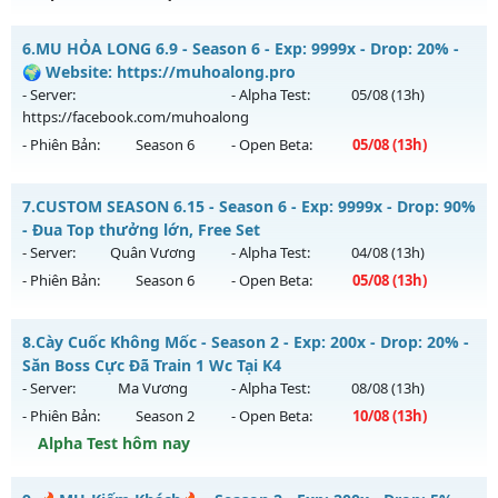
Kiểu reset: Non Reset
👑👑MU-HẮC LONG👑👑 - 💀QUYẾT CHIẾN SINH TỬ💀
6.
MU HỎA LONG 6.9 - Season 6 - Exp: 9999x - Drop: 20% -
Thể loại: Mu Nguyên bản Webzen
Mu mới ra tháng 08 2026 - Mở máy chủ
CUM-3.5
vào 13h
🌍 Website: https://muhoalong.pro
Antihack: XShield
ngày 07/08/2626
- Server:
- Alpha Test:
05/08
(13h)
https://facebook.com/muhoalong
Exp: 200x - Drop: 5%
- Phiên Bản:
Season 6
- Open Beta:
05/08
(13h)
Kiểu reset: Reset In Game
Thể loại: Mu Nguyên bản Webzen
MU HỎA LONG 6.9 - 🌍 Website: https://muhoalong.pro
7.
CUSTOM SEASON 6.15 - Season 6 - Exp: 9999x - Drop: 90%
Antihack: Sharkguard
Mu mới ra tháng 08 2026 - Mở máy chủ
- Đua Top thưởng lớn, Free Set
https://facebook.com/muhoalong
vào 13h ngày
- Server:
Quân Vương
- Alpha Test:
04/08
(13h)
05/08/2626
- Phiên Bản:
Season 6
- Open Beta:
05/08
(13h)
Exp: 9999x - Drop: 20%
CUSTOM SEASON 6.15 - Đua Top thưởng lớn, Free Set
Kiểu reset: Non Reset
8.
Cày Cuốc Không Mốc - Season 2 - Exp: 200x - Drop: 20% -
Mu mới ra tháng 08 2026 - Mở máy chủ
Quân Vương
vào
Săn Boss Cực Đã Train 1 Wc Tại K4
Thể loại: Mu Nguyên bản Webzen
13h ngày 05/08/2626
- Server:
Ma Vương
- Alpha Test:
08/08
(13h)
Antihack: XShield
- Phiên Bản:
Season 2
- Open Beta:
10/08
(13h)
Exp: 9999x - Drop: 90%
Alpha Test hôm nay
Kiểu reset: Reset In Game
Thể loại: Mu Bán Đồ Full Trong Shop
Cày Cuốc Không Mốc - Săn Boss Cực Đã Train 1 Wc Tại K4