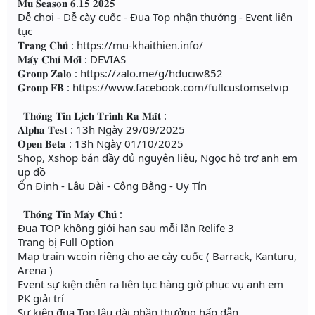
𝐌𝐮 𝐒𝐞𝐚𝐬𝐨𝐧 𝟔.𝟏𝟓 𝟐𝟎𝟐𝟓
Dễ chơi - Dễ cày cuốc - Đua Top nhận thưởng - Event liên
tục
𝐓𝐫𝐚𝐧𝐠 𝐂𝐡𝐮̉ : https://mu-khaithien.info/
𝐌𝐚́𝐲 𝐂𝐡𝐮̉ 𝐌𝐨̛́𝐢 : DEVIAS
𝐆𝐫𝐨𝐮𝐩 𝐙𝐚𝐥𝐨 : https://zalo.me/g/hduciw852
𝐆𝐫𝐨𝐮𝐩 𝐅𝐁 : https://www.facebook.com/fullcustomsetvip
𝐓𝐡𝐨̂𝐧𝐠 𝐓𝐢𝐧 𝐋𝐢̣𝐜𝐡 𝐓𝐫𝐢̀𝐧𝐡 𝐑𝐚 𝐌𝐚̆́𝐭 :
𝐀𝐥𝐩𝐡𝐚 𝐓𝐞𝐬𝐭 : 13h Ngày 29/09/2025
𝐎𝐩𝐞𝐧 𝐁𝐞𝐭𝐚 : 13h Ngày 01/10/2025
Shop, Xshop bán đầy đủ nguyên liệu, Ngọc hỗ trợ anh em
up đồ
Ổn Định - Lâu Dài - Công Bằng - Uy Tín
𝐓𝐡𝐨̂𝐧𝐠 𝐓𝐢𝐧 𝐌𝐚́𝐲 𝐂𝐡𝐮̉ :
Đua TOP không giới hạn sau mỗi lần Relife 3
Trang bị Full Option
Map train wcoin riêng cho ae cày cuốc ( Barrack, Kanturu,
Arena )
Event sự kiện diễn ra liên tục hàng giờ phục vụ anh em
PK giải trí
Sự kiện đua Top lâu dài phần thưởng hấp dẫn