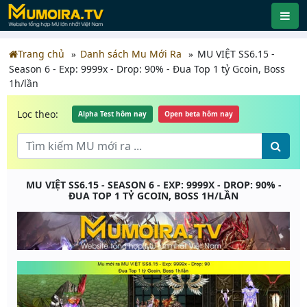
Trang chủ
Danh sách Mu Mới Ra
MU VIỆT SS6.15 -
Season 6 - Exp: 9999x - Drop: 90% - Đua Top 1 tỷ Gcoin, Boss
1h/lần
Lọc theo:
Alpha Test hôm nay
Open beta hôm nay
MU VIỆT SS6.15 - SEASON 6 - EXP: 9999X - DROP: 90% -
ĐUA TOP 1 TỶ GCOIN, BOSS 1H/LẦN