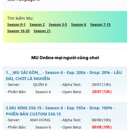
Tìm kiếm Mu:
Season 0-1
Season 2
Season 3-5
Season 6
Season 7-15
Season 16-20
Season 21
MU Online mọi người cũng chơi
1.
__MU SÀI GÒN__ - Season 6 - Exp: 200x - Drop: 20% - LÂU
DÀI, CHƠI LÀ NGHIỀN
- Server:
QUẬN 6
- Alpha Test:
29/07
(13h)
- Phiên Bản:
Season 6
- Open Beta:
29/07
(13h)
__MU SÀI GÒN__ - LÂU DÀI, CHƠI LÀ NGHIỀN
2.
MU KING SS6.15 - Season 6 - Exp: 555x - Drop: 100% -
Mu mới ra tháng 07 2026 - Mở máy chủ
QUẬN 6
vào 13h
PHIÊN BẢN CUSTOM SS6.15
ngày 29/07/2626
- Server:
ANH HÙNG
- Alpha Test:
08/08
(10h)
- Phiên Bản:
Season 6
- Open Beta:
09/08
(10h)
Exp: 200x - Drop: 20%