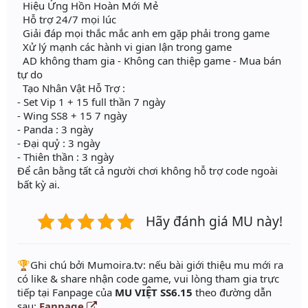
Hiệu Ứng Hồn Hoàn Mới Mẻ
Hỗ trợ 24/7 mọi lúc
Giải đáp mọi thắc mắc anh em gặp phải trong game
Xử lý mạnh các hành vi gian lận trong game
AD không tham gia - Không can thiệp game - Mua bán
tự do
Tạo Nhân Vật Hỗ Trợ :
- Set Vip 1 + 15 full thần 7 ngày
- Wing SS8 + 15 7 ngày
- Panda : 3 ngày
- Đại quỷ : 3 ngày
- Thiên thần : 3 ngày
Để cân bằng tất cả người chơi không hỗ trợ code ngoài
bất kỳ ai.
Hãy đánh giá MU này!
️🏆Ghi chú bởi Mumoira.tv: nếu bài giới thiệu mu mới ra
có like & share nhận code game, vui lòng tham gia trực
tiếp tại Fanpage của
MU VIỆT SS6.15
theo đường dẫn
sau:
Fanpage