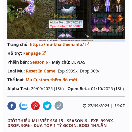
Trang chủ:
https://mu-khaithien.info/
Hỗ trợ:
Fanpage
Phiên bản:
Season 6
-
Máy chủ:
DEVIAS
Loại Mu:
Reset In Game
, Exp 9999x, Drop 90%
Thể loại:
Mu Custom thêm đồ mới
Alpha Test:
29/09/2025 (13h) -
Open Beta:
01/10/2025 (13h)
27/09/2025 | 16:07
GIỚI THIỆU MU VIỆT SS6.15 - SEASON 6 - EXP: 9999X -
DROP: 90% - ĐUA TOP 1 TỶ GCOIN, BOSS 1H/LẦN