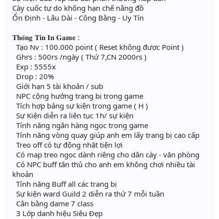
Cày cuốc tự do không hạn chế nâng đồ
Ổn Định - Lâu Dài - Công Bằng - Uy Tín
𝐓𝐡𝐨̂𝐧𝐠 𝐓𝐢𝐧 𝐈𝐧 𝐆𝐚𝐦𝐞 :
Tạo Nv : 100.000 point ( Reset không được Point )
Ghrs : 500rs /ngày ( Thứ 7,CN 2000rs )
Exp : 5555x
Drop : 20%
Giới hạn 5 tài khoản / sub
NPC cộng hưởng trang bị trong game
Tích hợp bảng sự kiện trong game ( H )
Sự Kiện diễn ra liên tục 1h/ sự kiện
Tính năng ngân hàng ngọc trong game
Tính năng vòng quay giúp anh em lấy trang bị cao cấp
Treo off có tự động nhặt tiện lợi
Có map treo ngọc dành riêng cho dân cày - văn phòng
Có NPC buff tân thủ cho anh em không chơi nhiều tài
khoản
Tính năng Buff all các trang bị
Sự kiện ward Guild 2 diễn ra thứ 7 mỗi tuần
Cân bằng dame 7 class
3 Lớp danh hiệu Siêu Đẹp