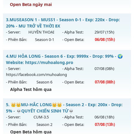
Open Beta ngày mai
Kiểu reset: Reset In Game
Thể loại: Mu Nguyên bản Webzen
MU KING SS6.15 - PHIÊN BẢN CUSTOM SS6.15
3.
MUSEASON 1 - MUSS1 - Season 0-1 - Exp: 220x - Drop:
Antihack: AntiShark
Mu mới ra tháng 08 2026 - Mở máy chủ
ANH HÙNG
vào 10h
20% - MU TRỞ VỀ THỜI 8X
ngày 09/08/2626
- Server:
HUYỀN THOẠI
- Alpha Test:
29/07
(15h)
- Phiên Bản:
Season 0-1
- Open Beta:
06/08
(15h)
Exp: 555x - Drop: 100%
Kiểu reset: Reset In Game
MUSEASON 1 - MUSS1 - MU TRỞ VỀ THỜI 8X
4.
MU HỎA LONG - Season 6 - Exp: 9999x - Drop: 99% - 🌍
Thể loại: Mu Custom thêm đồ mới
Mu mới ra tháng 08 2026 - Mở máy chủ
HUYỀN THOẠI
vào
Website: https://muhoalong.pro
Antihack: SPK
15h ngày 06/08/2626
- Server:
- Alpha Test:
07/08
(08h)
https://facebook.com/muhoalong
Exp: 220x - Drop: 20%
- Phiên Bản:
Season 6
- Open Beta:
07/08
(08h)
Kiểu reset: Reset In Game
Alpha Test hôm qua
Thể loại: Mu Nguyên bản Webzen
MU HỎA LONG - 🌍 Website: https://muhoalong.pro
Antihack: IGMU.DEV
5.
👑👑MU-HẮC LONG👑👑 - Season 2 - Exp: 200x - Drop:
Mu mới ra tháng 08 2026 - Mở máy chủ
5% - 💀QUYẾT CHIẾN SINH TỬ💀
https://facebook.com/muhoalong
vào 08h ngày
- Server:
CUM-3.5
- Alpha Test:
06/08
(18h)
07/08/2626
- Phiên Bản:
Season 2
- Open Beta:
07/08
(13h)
Exp: 9999x - Drop: 99%
Open Beta hôm qua