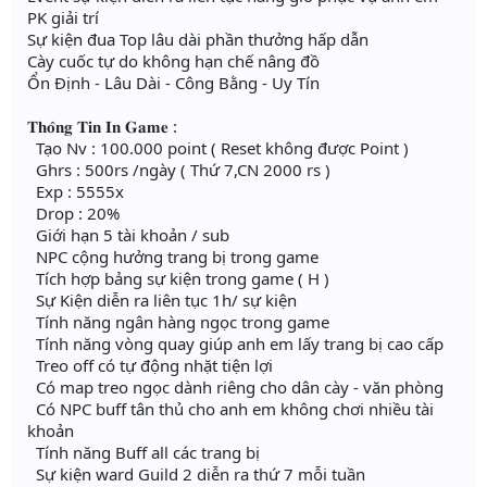
PK giải trí
Sự kiện đua Top lâu dài phần thưởng hấp dẫn
Cày cuốc tự do không hạn chế nâng đồ
Ổn Định - Lâu Dài - Công Bằng - Uy Tín
𝐓𝐡𝐨̂𝐧𝐠 𝐓𝐢𝐧 𝐈𝐧 𝐆𝐚𝐦𝐞 :
Tạo Nv : 100.000 point ( Reset không được Point )
Ghrs : 500rs /ngày ( Thứ 7,CN 2000 rs )
Exp : 5555x
Drop : 20%
Giới hạn 5 tài khoản / sub
NPC cộng hưởng trang bị trong game
Tích hợp bảng sự kiện trong game ( H )
Sự Kiện diễn ra liên tục 1h/ sự kiện
Tính năng ngân hàng ngọc trong game
Tính năng vòng quay giúp anh em lấy trang bị cao cấp
Treo off có tự động nhặt tiện lợi
Có map treo ngọc dành riêng cho dân cày - văn phòng
Có NPC buff tân thủ cho anh em không chơi nhiều tài
khoản
Tính năng Buff all các trang bị
Sự kiện ward Guild 2 diễn ra thứ 7 mỗi tuần