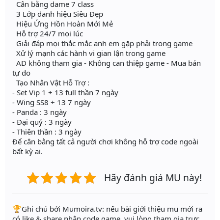
Cân bằng dame 7 class
3 Lớp danh hiệu Siêu Đẹp
Hiệu Ứng Hồn Hoàn Mới Mẻ
Hỗ trợ 24/7 mọi lúc
Giải đáp mọi thắc mắc anh em gặp phải trong game
Xử lý mạnh các hành vi gian lận trong game
AD không tham gia - Không can thiệp game - Mua bán
tự do
Tạo Nhân Vật Hỗ Trợ :
- Set Vip 1 + 13 full thần 7 ngày
- Wing SS8 + 13 7 ngày
- Panda : 3 ngày
- Đại quỷ : 3 ngày
- Thiên thần : 3 ngày
Để cân bằng tất cả người chơi không hỗ trợ code ngoài
bất kỳ ai.
Hãy đánh giá MU này!
️🏆Ghi chú bởi Mumoira.tv: nếu bài giới thiệu mu mới ra
có like & share nhận code game, vui lòng tham gia trực