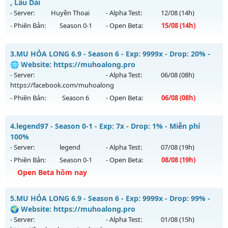
Mu mới ra tháng 08 2026 - Mở máy chủ
Mu NhânPhâm
vào
, Lâu Dài
13h ngày 09/08/2626
- Server:
Huyền Thoại
- Alpha Test:
12/08
(14h)
- Phiên Bản:
Season 0-1
- Open Beta:
15/08
(14h)
Exp: 99x - Drop: 999%
Kiểu reset: Reset In Game
MU Hà Nội - Ổn Định , Lâu Dài
3.
MU HỎA LONG 6.9 - Season 6 - Exp: 9999x - Drop: 20% -
Thể loại: Mu Nguyên bản Webzen
Mu mới ra tháng 08 2026 - Mở máy chủ
Huyền Thoại
vào
🌐 Website: https://muhoalong.pro
Antihack: goldshield💥
14h ngày 15/08/2626
- Server:
- Alpha Test:
06/08
(08h)
https://facebook.com/muhoalong
Exp: 100x - Drop: 10%
- Phiên Bản:
Season 6
- Open Beta:
06/08
(08h)
Kiểu reset: Reset In Game
Thể loại: Mu Nguyên bản Webzen
MU HỎA LONG 6.9 - 🌐 Website: https://muhoalong.pro
4.
legend97 - Season 0-1 - Exp: 7x - Drop: 1% - Miễn phí
Antihack: ICM
Mu mới ra tháng 08 2026 - Mở máy chủ
100%
https://facebook.com/muhoalong
vào 08h ngày
- Server:
legend
- Alpha Test:
07/08
(19h)
06/08/2626
- Phiên Bản:
Season 0-1
- Open Beta:
08/08
(19h)
Exp: 9999x - Drop: 20%
Open Beta hôm nay
Kiểu reset: Non Reset
legend97 - Miễn phí 100%
5.
MU HỎA LONG 6.9 - Season 6 - Exp: 9999x - Drop: 99% -
Thể loại: Mu Nguyên bản Webzen
Mu mới ra tháng 08 2026 - Mở máy chủ
legend
vào 19h
🌍 Website: https://muhoalong.pro
Antihack: XShield
ngày 08/08/2626
- Server:
- Alpha Test:
01/08
(15h)