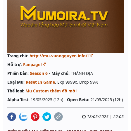
Trang chủ:
http://mu-vuongquyen.info/
Hỗ trợ:
Fanpage
Phiên bản:
Season 6
-
Máy chủ:
THÁNH ĐỊA
Loại Mu:
Reset In Game
, Exp 9999x, Drop 99%
Thể loại:
Mu Custom thêm đồ mới
Alpha Test:
19/05/2025 (12h) -
Open Beta:
21/05/2025 (12h)
18/05/2025 | 22:05