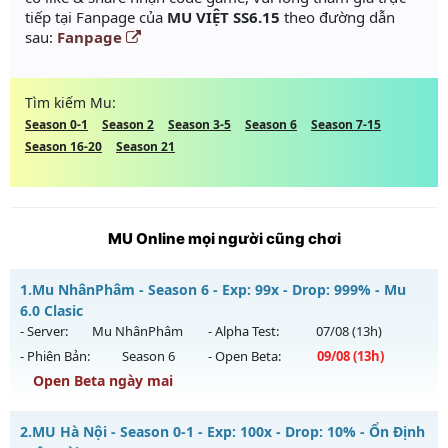
tiếp tại Fanpage của
MU VIỆT SS6.15
theo đường dẫn
sau:
Fanpage
Tìm kiếm Mu:
Season 0-1
Season 2
Season 3-5
Season 6
Season 7-15
Season 16-20
Season 21
MU Online mọi người cũng chơi
1.
Mu NhânPhâm - Season 6 - Exp: 99x - Drop: 999% - Mu
6.0 Clasic
- Server:
Mu NhânPhâm
- Alpha Test:
07/08
(13h)
- Phiên Bản:
Season 6
- Open Beta:
09/08
(13h)
Open Beta ngày mai
Mu NhânPhâm - Mu 6.0 Clasic
2.
MU Hà Nội - Season 0-1 - Exp: 100x - Drop: 10% - Ổn Định