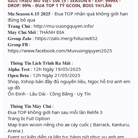
GIỚI THIỆU MU VIỆT SS6.15 - SEASON 6 - EXP: 9999X -
DROP: 99% - ĐUA TOP 1 TỶ GCOIN, BOSS 1H/LẦN
𝐌𝐮 𝐒𝐞𝐚𝐬𝐨𝐧 𝟔.𝟏𝟓 𝟐𝟎𝟐𝟓 - Đua TOP nhận quà không giới hạn
đừng bỏ qua
𝐓𝐫𝐚𝐧𝐠 𝐂𝐡𝐮̉ : http://mu-vuongquyen.info/
𝐌𝐚́𝐲 𝐂𝐡𝐮̉ 𝐌𝐨̛́𝐢 : THÁNH ĐỊA
𝐆𝐫𝐨𝐮𝐩 𝐙𝐚𝐥𝐨 : https://zalo.me/g/hduciw852
𝐆𝐫𝐨𝐮𝐩 𝐅𝐁 :
https://www.facebook.com/Muvuongquyen2025
𝐓𝐡𝐨̂𝐧𝐠 𝐓𝐢𝐧 𝐋𝐢̣𝐜𝐡 𝐓𝐫𝐢̀𝐧𝐡 𝐑𝐚 𝐌𝐚̆́𝐭 :
𝐀𝐥𝐩𝐡𝐚 𝐓𝐞𝐬𝐭 : 12h Ngày 19/05/2025
𝐎𝐩𝐞𝐧 𝐁𝐞𝐭𝐚 : 12h Ngày 21/05/2025
Shop, Xshop bán đầy đủ nguyên liệu, Ngọc hỗ trợ anh em
up đồ
Ổn Định - Lâu Dài - Công Bằng - Uy Tín
𝐓𝐡𝐨̂𝐧𝐠 𝐓𝐢𝐧 𝐌𝐚́𝐲 𝐂𝐡𝐮̉ :
Đua TOP không giới hạn sau mỗi lần Relife 3
Trang bị Full Option
Map train wcoin riêng cho ae cày cuốc ( Barrack, Kanturu,
Arena )
Event sự kiện diễn ra liên tục hàng giờ phục vụ anh em