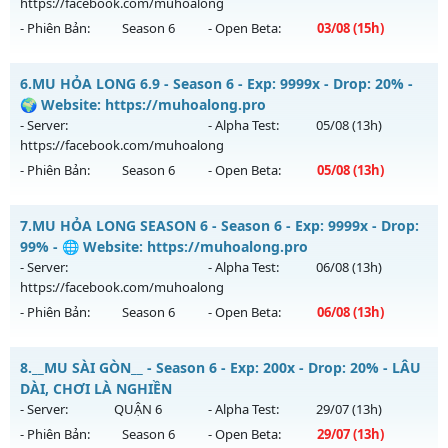
https://facebook.com/muhoalong
Exp: 7x - Drop: 1%
- Phiên Bản:
Season 6
- Open Beta:
03/08
(15h)
Kiểu reset: Reset In Game
Thể loại: Mu Nguyên bản Webzen
MU HỎA LONG 6.9 - 🌍 Website: https://muhoalong.pro
6.
MU HỎA LONG 6.9 - Season 6 - Exp: 9999x - Drop: 20% -
Antihack: Bandicam Hack 100%
Mu mới ra tháng 08 2026 - Mở máy chủ
🌍 Website: https://muhoalong.pro
https://facebook.com/muhoalong
vào 15h ngày
- Server:
- Alpha Test:
05/08
(13h)
03/08/2626
https://facebook.com/muhoalong
- Phiên Bản:
Season 6
- Open Beta:
05/08
(13h)
Exp: 9999x - Drop: 99%
Kiểu reset: Non Reset
MU HỎA LONG 6.9 - 🌍 Website: https://muhoalong.pro
7.
MU HỎA LONG SEASON 6 - Season 6 - Exp: 9999x - Drop:
Thể loại: Mu Nguyên bản Webzen
Mu mới ra tháng 08 2026 - Mở máy chủ
99% - 🌐 Website: https://muhoalong.pro
Antihack: XShield
https://facebook.com/muhoalong
vào 13h ngày
- Server:
- Alpha Test:
06/08
(13h)
05/08/2626
https://facebook.com/muhoalong
- Phiên Bản:
Season 6
- Open Beta:
06/08
(13h)
Exp: 9999x - Drop: 20%
Kiểu reset: Non Reset
MU HỎA LONG SEASON 6 - 🌐 Website:
8.
__MU SÀI GÒN__ - Season 6 - Exp: 200x - Drop: 20% - LÂU
Thể loại: Mu Nguyên bản Webzen
https://muhoalong.pro
DÀI, CHƠI LÀ NGHIỀN
Antihack: XShield
Mu mới ra tháng 08 2026 - Mở máy chủ
- Server:
QUẬN 6
- Alpha Test:
29/07
(13h)
https://facebook.com/muhoalong
vào 13h ngày
- Phiên Bản:
Season 6
- Open Beta:
29/07
(13h)
06/08/2626