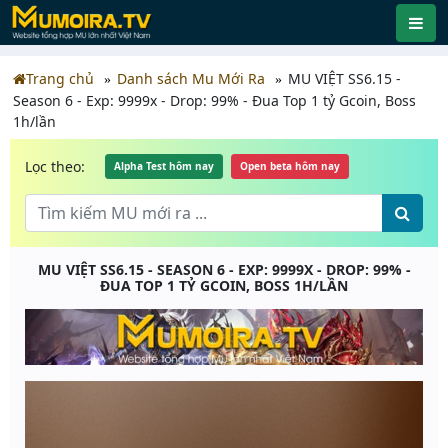
Trang chủ
Danh sách Mu Mới Ra
MU VIỆT SS6.15 -
Season 6 - Exp: 9999x - Drop: 99% - Đua Top 1 tỷ Gcoin, Boss
1h/lần
Lọc theo:
Alpha Test hôm nay
Open beta hôm nay
MU VIỆT SS6.15 - SEASON 6 - EXP: 9999X - DROP: 99% -
ĐUA TOP 1 TỶ GCOIN, BOSS 1H/LẦN