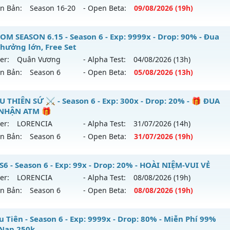
ên Bản:
Season 16-20
- Open Beta:
09/08
/2026
(19h)
minous Mu - Unique resets system, freebies!
OM SEASON 6.15 - Season 6 - Exp: 9999x - Drop: 90% - Đua
thưởng lớn, Free Set
 mới ra tháng 08 2026 - Mở máy chủ
X100 Dynamic
vào 19
er:
Quân Vương
- Alpha Test:
04/08
/2026
(13h)
ên Bản:
Season 6
- Open Beta:
05/08
/2026
(13h)
p: 100x - Drop: 30%
ểu reset: Reset In Game
STOM SEASON 6.15 - Đua Top thưởng lớn, Free Set
U THIÊN SỨ ⚔️ - Season 6 - Exp: 300x - Drop: 20% - 🎁 ĐUA
hể loại: Mu Nguyên bản Webzen
NHẬN ATM 🎁
 mới ra tháng 08 2026 - Mở máy chủ
Quân Vương
vào 13h
er:
LORENCIA
- Alpha Test:
31/07
/2026
(14h)
tihack: Yes
ên Bản:
Season 6
- Open Beta:
31/07
/2026
(19h)
p: 9999x - Drop: 90%
ểu reset: Reset In Game
️ MU THIÊN SỨ ⚔️ - 🎁 ĐUA TOP NHẬN ATM 🎁
S6 - Season 6 - Exp: 99x - Drop: 20% - HOÀI NIỆM-VUI VẺ
ể loại: Mu Bán Đồ Full Trong Shop
er:
LORENCIA
- Alpha Test:
08/08
/2026
(19h)
 mới ra tháng 07 2026 - Mở máy chủ
LORENCIA
vào 19h ng
ên Bản:
Season 6
- Open Beta:
08/08
/2026
(19h)
tihack: Phoenix Season 6.15
p: 300x - Drop: 20%
U SS6 - HOÀI NIỆM-VUI VẺ
 Tiên - Season 6 - Exp: 9999x - Drop: 80% - Miễn Phí 99%
ểu reset: Reset In Game
Nạp 250k