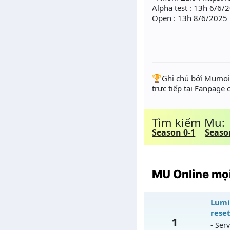
Alpha test : 13h 6/6/2
Open : 13h 8/6/2025
️🏆Ghi chú bởi Mumoir
trực tiếp tại Fanpage
Tìm kiếm Mu:
Season 0-1
Seaso
MU Online mọi
Lumi
reset
1
- Serv