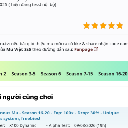
025 ( hiện đang tesst nội bộ)
a.tv: nếu bài giới thiệu mu mới ra có like & share nhận code gam
 của
Mu Việt Ss6
theo đường dẫn sau:
Fanpage
n 2
Season 3-5
Season 6
Season 7-15
Season 16-20
 người cũng chơi
nous Mu - Season 16-20 - Exp: 100x - Drop: 30% - Unique
s system, freebies!
er:
X100 Dynamic
- Alpha Test:
09/08
/2026
(19h)