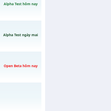
ày 08/08/2626
Alpha Test hôm nay
13h ngày 12/08/2626
Alpha Test ngày mai
ày 10/08/2626
Open Beta hôm nay
y 08/08/2626