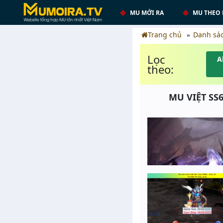
MU MỚI RA
MU THEO 
Trang chủ
Danh sá
Lọc
A
theo:
MU VIỆT SS6