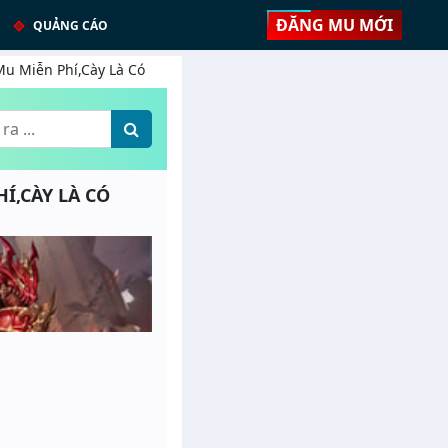
ĐĂNG MU MỚI
QUẢNG CÁO
 Mu Miễn Phí,Cày Là Có
HÍ,CÀY LÀ CÓ