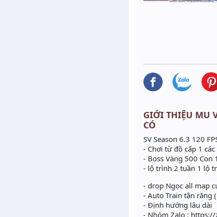
GIỚI THIỆU MU VI
CÓ
SV Season 6.3 120 FPS
- Chơi từ đồ cấp 1 cá
- Boss Vàng 500 Con 
- lộ trình 2 tuần 1 lộ t
- drop Ngọc all map c
- Auto Train tận răng
- Định hướng lâu dài
- Nhóm Zalo : https:/