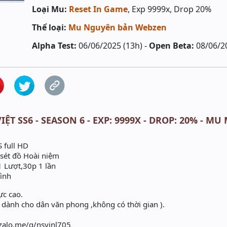
Loại Mu:
Reset In Game
, Exp 9999x, Drop 20%
Thể loại:
Mu Nguyên bản Webzen
Alpha Test:
06/06/2025 (13h) -
Open Beta:
08/06/2
ỆT SS6 - SEASON 6 - EXP: 9999X - DROP: 20% - MU
 full HD
c sét đồ Hoài niệm
1 Lượt,30p 1 lần
rình
ực cao.
 ( dành cho dân văn phong ,không có thời gian ).
/zalo.me/g/nsyinl705