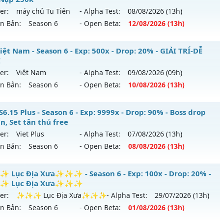
 mới ra tháng 08 2026 - Mở máy chủ
LORENCIA
vào 19h ng
hể loại: Mu Nguyên bản Webzen
er:
máy chủ Tu Tiên
- Alpha Test:
08/08
/2026
(13h)
ên Bản:
Season 6
- Open Beta:
12/08
/2026
(13h)
p: 99x - Drop: 20%
ntihack: BDCAM
ểu reset: Non Reset
 Tu Tiên - Miễn Phí 99% Mốc Nạp 250k
ệt Nam - Season 6 - Exp: 500x - Drop: 20% - GIẢI TRÍ-DỄ
hể loại: Mu Nguyên bản Webzen
I
 mới ra tháng 08 2026 - Mở máy chủ
máy chủ Tu Tiên
vào 
er:
Việt Nam
- Alpha Test:
09/08
/2026
(09h)
tihack: OK
ên Bản:
Season 6
- Open Beta:
10/08
/2026
(13h)
p: 9999x - Drop: 80%
ểu reset: Reset In Game
 Việt Nam - GIẢI TRÍ-DỄ CHƠI
6.15 Plus - Season 6 - Exp: 9999x - Drop: 90% - Boss drop
ể loại: Mu Bán Đồ Full Trong Shop
n, Set tân thủ free
 mới ra tháng 08 2026 - Mở máy chủ
Việt Nam
vào 13h ng
er:
Viet Plus
- Alpha Test:
07/08
/2026
(13h)
tihack: Shark
ên Bản:
Season 6
- Open Beta:
08/08
/2026
(13h)
p: 500x - Drop: 20%
ểu reset: Reset In Game
 SS6.15 Plus - Boss drop 1h/lần, Set tân thủ free
Lục Địa Xưa✨✨✨ - Season 6 - Exp: 100x - Drop: 20% -
hể loại: Mu Nguyên bản Webzen
 Lục Địa Xưa✨✨✨
 mới ra tháng 08 2026 - Mở máy chủ
Viet Plus
vào 13h ngà
er:
✨✨✨ Lục Địa Xưa✨✨✨
- Alpha Test:
29/07
/2026
(13h)
tihack: PRO
ên Bản:
Season 6
- Open Beta:
01/08
/2026
(13h)
p: 9999x - Drop: 90%