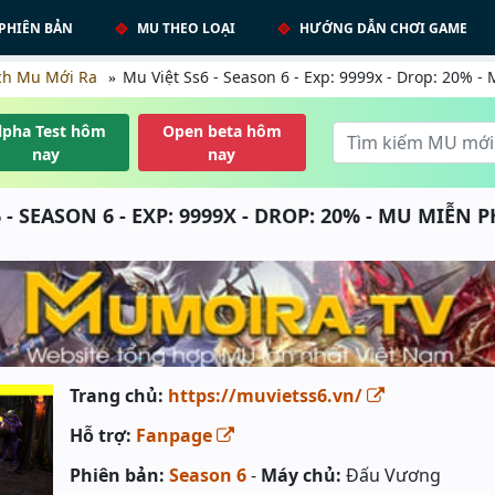
PHIÊN BẢN
MU THEO LOẠI
HƯỚNG DẪN CHƠI GAME
ch Mu Mới Ra
Mu Việt Ss6 - Season 6 - Exp: 9999x - Drop: 20% -
lpha Test hôm
Open beta hôm
nay
nay
 - SEASON 6 - EXP: 9999X - DROP: 20% - MU MIỄN P
Trang chủ:
https://muvietss6.vn/
Hỗ trợ:
Fanpage
Phiên bản:
Season 6
-
Máy chủ:
Đấu Vương