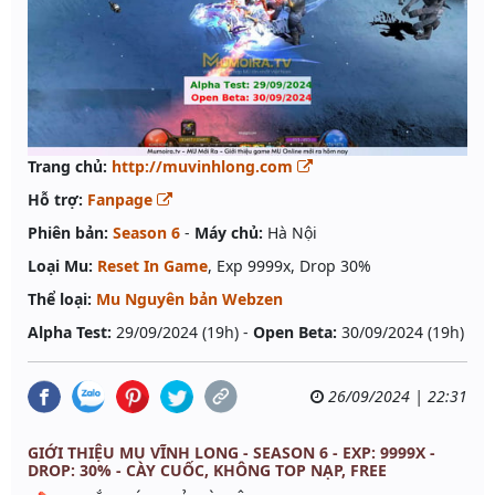
Trang chủ:
http://muvinhlong.com
Hỗ trợ:
Fanpage
Phiên bản:
Season 6
-
Máy chủ:
Hà Nội
Loại Mu:
Reset In Game
, Exp 9999x, Drop 30%
Thể loại:
Mu Nguyên bản Webzen
Alpha Test:
29/09/2024 (19h) -
Open Beta:
30/09/2024 (19h)
26/09/2024 | 22:31
GIỚI THIỆU MU VĨNH LONG - SEASON 6 - EXP: 9999X -
DROP: 30% - CÀY CUỐC, KHÔNG TOP NẠP, FREE