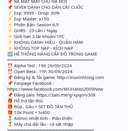
📌 RA MẮT MÁY CHỦ HÀ NỘI
📌 SEVER DÀNH CHO DÂN CÀY CUỐC
⚡ Exp: 9999 - Drop: 30%
⚡ Exp Master: x150
⚡ Phiên Bản: Season 6.9
⚡ GHRS : 20 Lần / Ngày
⚡ Giới hạn 3 tài khoản/1PC
⚡ KHÔNG DANH HIỆU - QUÂN HÀM
⚡ KHÔNG TOP NẠP - KÍCH NẠP
🆕 HỆ THỐNG NÂNG CẤP ĐỒ TRONG GAME
═══════════════════════════
⏰ Alpha Test : 19h 29/09/2024
⏰ Open Beta : 19h 30/09/2024
📌 Đăng ký & Tải game: http://muvinhlong.com
📌 Fanpage Facebook :
https://www.facebook.com/MUHaNoi2009New
📌 Đăng zalo: https://zalo.me/g/xpqorv308
🎁 Hỗ trợ tân thủ:
🎁 Bùa , Gấu + SET ĐỒ TÂN THỦ
🎁 10K Point + lv400
🏅 Admin nhiệt tình - thân thiện
🏅 Máy chủ dài lâu - có sát nhập
═══════════════════════════