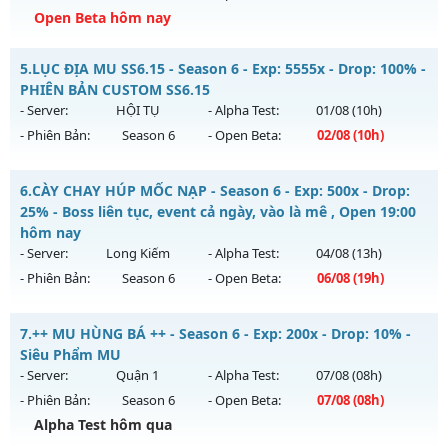
Open Beta hôm nay
Kiểu reset: Reset In Game
Thể loại: Mu Nguyên bản Webzen
MU HÀ NỘI SS2 - Cày Cuốc giải trí
5.
LỤC ĐỊA MU SS6.15 - Season 6 - Exp: 5555x - Drop: 100% -
Antihack: Anti 8x
Mu mới ra tháng 08 2026 - Mở máy chủ
Huyền Thoại
vào
PHIÊN BẢN CUSTOM SS6.15
20h ngày 08/08/2626
- Server:
HỘI TỤ
- Alpha Test:
01/08
(10h)
- Phiên Bản:
Season 6
- Open Beta:
02/08
(10h)
Exp: 9999x - Drop: 99%
Kiểu reset: Reset In Game
LỤC ĐỊA MU SS6.15 - PHIÊN BẢN CUSTOM SS6.15
6.
CÀY CHAY HÚP MỐC NẠP - Season 6 - Exp: 500x - Drop:
Thể loại: Mu Nguyên bản Webzen
Mu mới ra tháng 08 2026 - Mở máy chủ
HỘI TỤ
vào 10h
25% - Boss liên tục, event cả ngày, vào là mê , Open 19:00
Antihack: ugk
ngày 02/08/2626
hôm nay
- Server:
Long Kiếm
- Alpha Test:
04/08
(13h)
Exp: 5555x - Drop: 100%
- Phiên Bản:
Season 6
- Open Beta:
06/08
(19h)
Kiểu reset: Reset In Game
Thể loại: Mu Custom thêm đồ mới
CÀY CHAY HÚP MỐC NẠP - Boss liên tục, event cả ngày, vào
7.
++ MU HÙNG BÁ ++ - Season 6 - Exp: 200x - Drop: 10% -
là mê , Open 19:00 hôm nay
Antihack: SPK
Siêu Phẩm MU
Mu mới ra tháng 08 2026 - Mở máy chủ
Long Kiếm
vào 19h
- Server:
Quận 1
- Alpha Test:
07/08
(08h)
ngày 06/08/2626
- Phiên Bản:
Season 6
- Open Beta:
07/08
(08h)
Exp: 500x - Drop: 25%
Alpha Test hôm qua