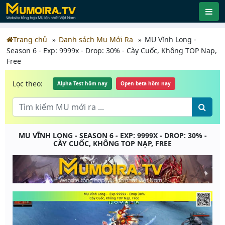
Trang chủ
Danh sách Mu Mới Ra
MU Vĩnh Long -
Season 6 - Exp: 9999x - Drop: 30% - Cày Cuốc, Không TOP Nạp,
Free
Lọc theo:
Alpha Test hôm nay
Open beta hôm nay
MU VĨNH LONG - SEASON 6 - EXP: 9999X - DROP: 30% -
CÀY CUỐC, KHÔNG TOP NẠP, FREE