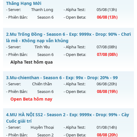
Thăng Hạng Mới
- Server:
Thanh Long
- Alpha Test:
05/08
(13h)
- Phiên Bản:
Season 6
- Open Beta:
06/08
(13h)
MU Thanh Long - Ép Thăng Hạng Mới
2.
Mu Trống Đồng - Season 6 - Exp: 9999x - Drop: 90% - Chơi
Mu mới ra tháng 08 2026 - Mở máy chủ
Thanh Long
vào
là mê - Không nạp vẫn khủng
13h ngày 06/08/2626
- Server:
Tình Yêu
- Alpha Test:
07/08
(08h)
- Phiên Bản:
Season 6
- Open Beta:
07/08
(08h)
Exp: 200x - Drop: 35%
Alpha Test hôm qua
Kiểu reset: Reset In Game
Thể loại: Mu Custom thêm đồ mới
Mu Trống Đồng - Chơi là mê - Không nạp vẫn khủng
3.
Mu-chienthan - Season 6 - Exp: 99x - Drop: 20% - 99
Antihack: CheatGuard
Mu mới ra tháng 08 2026 - Mở máy chủ
Tình Yêu
vào 08h
- Server:
Chiến thần
- Alpha Test:
06/08
(20h)
ngày 07/08/2626
- Phiên Bản:
Season 6
- Open Beta:
08/08
(19h)
Exp: 9999x - Drop: 90%
Open Beta hôm nay
Kiểu reset: Reset In Game
Mu-chienthan - 99
4.
MU HÀ NỘI SS2 - Season 2 - Exp: 9999x - Drop: 99% - Cày
Thể loại: Mu Nguyên bản Webzen
Mu mới ra tháng 08 2026 - Mở máy chủ
Chiến thần
vào 19h
Cuốc giải trí
Antihack: ICMPROTECT ✅ 🔴 ✨ ⚡️
ngày 08/08/2626
- Server:
Huyền Thoại
- Alpha Test:
01/08
(14h)
- Phiên Bản:
Season 2
- Open Beta:
08/08
(20h)
Exp: 99x - Drop: 20%