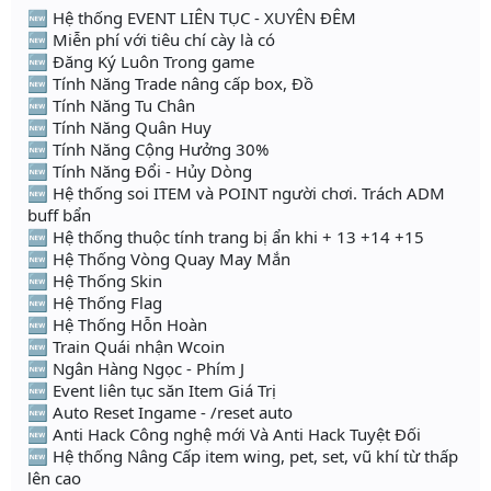
🆕 Hệ thống EVENT LIÊN TỤC - XUYÊN ĐÊM
🆕 Miễn phí với tiêu chí cày là có
🆕 Đăng Ký Luôn Trong game
🆕 Tính Năng Trade nâng cấp box, Đồ
🆕 Tính Năng Tu Chân
🆕 Tính Năng Quân Huy
🆕 Tính Năng Cộng Hưởng 30%
🆕 Tính Năng Đổi - Hủy Dòng
🆕 Hệ thống soi ITEM và POINT người chơi. Trách ADM
buff bẩn
🆕 Hệ thống thuộc tính trang bị ẩn khi + 13 +14 +15
🆕 Hệ Thống Vòng Quay May Mắn
🆕 Hệ Thống Skin
🆕 Hệ Thống Flag
🆕 Hệ Thống Hỗn Hoàn
🆕 Train Quái nhận Wcoin
🆕 Ngân Hàng Ngọc - Phím J
🆕 Event liên tục săn Item Giá Trị
🆕 Auto Reset Ingame - /reset auto
🆕 Anti Hack Công nghệ mới Và Anti Hack Tuyệt Đối
🆕 Hệ thống Nâng Cấp item wing, pet, set, vũ khí từ thấp
lên cao