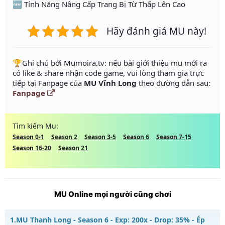
🆕 Tính Năng Nâng Cấp Trang Bị Từ Thấp Lên Cao
Hãy đánh giá MU này!
️🏆Ghi chú bởi Mumoira.tv: nếu bài giới thiệu mu mới ra
có like & share nhận code game, vui lòng tham gia trực
tiếp tại Fanpage của
MU Vĩnh Long
theo đường dẫn sau:
Fanpage
Tìm kiếm Mu:
Season 0-1
Season 2
Season 3-5
Season 6
Season 7-15
Season 16-20
Season 21
MU Online mọi người cũng chơi
1.
MU Thanh Long - Season 6 - Exp: 200x - Drop: 35% - Ép