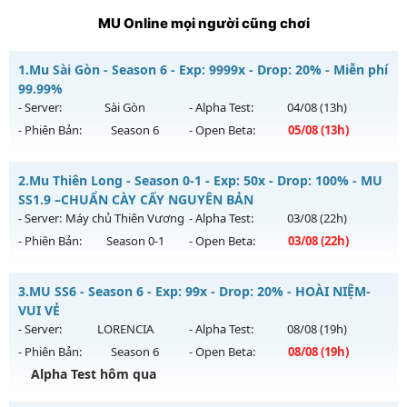
MU Online mọi người cũng chơi
1.
Mu Sài Gòn - Season 6 - Exp: 9999x - Drop: 20% - Miễn phí
99.99%
- Server:
Sài Gòn
- Alpha Test:
04/08
(13h)
- Phiên Bản:
Season 6
- Open Beta:
05/08
(13h)
Mu Sài Gòn - Miễn phí 99.99%
2.
Mu Thiên Long - Season 0-1 - Exp: 50x - Drop: 100% - MU
Mu mới ra tháng 08 2026 - Mở máy chủ
Sài Gòn
vào 13h
SS1.9 –CHUẨN CÀY CẤY NGUYÊN BẢN
ngày 05/08/2626
- Server:
Máy chủ Thiên Vương
- Alpha Test:
03/08
(22h)
- Phiên Bản:
Season 0-1
- Open Beta:
03/08
(22h)
Exp: 9999x - Drop: 20%
Kiểu reset: Reset In Game
Mu Thiên Long - MU SS1.9 –CHUẨN CÀY CẤY NGUYÊN BẢN
3.
MU SS6 - Season 6 - Exp: 99x - Drop: 20% - HOÀI NIỆM-
Thể loại: Mu Custom thêm đồ mới
Mu mới ra tháng 08 2026 - Mở máy chủ
Máy chủ Thiên
VUI VẺ
Antihack: 8x
Vương
vào 22h ngày 03/08/2626
- Server:
LORENCIA
- Alpha Test:
08/08
(19h)
- Phiên Bản:
Season 6
- Open Beta:
08/08
(19h)
Exp: 50x - Drop: 100%
Alpha Test hôm qua
Kiểu reset: Reset In Game