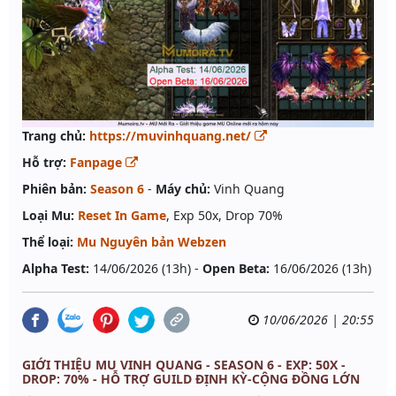
Trang chủ:
https://muvinhquang.net/
Hỗ trợ:
Fanpage
Phiên bản:
Season 6
-
Máy chủ:
Vinh Quang
Loại Mu:
Reset In Game
, Exp 50x, Drop 70%
Thể loại:
Mu Nguyên bản Webzen
Alpha Test:
14/06/2026 (13h) -
Open Beta:
16/06/2026 (13h)
10/06/2026 | 20:55
GIỚI THIỆU MU VINH QUANG - SEASON 6 - EXP: 50X -
DROP: 70% - HỖ TRỢ GUILD ĐỊNH KỲ-CỘNG ĐỒNG LỚN