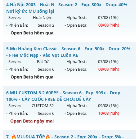
Thể loại: Mu Nguyên bản Webzen
MU SS6 - HOÀI NIỆM-VUI VẺ
4.
Hà Nội 2003 - Hoài N - Season 2 - Exp: 300x - Drop: 40% -
Antihack: Gameguard
Mu mới ra tháng 08 2026 - Mở máy chủ
LORENCIA
vào 19h
Nơi ký ức MU sống lại
ngày 08/08/2626
- Server:
Hoài Niệm
- Alpha Test:
07/08
(19h)
- Phiên Bản:
Season 2
- Open Beta:
08/08
(14h)
Exp: 99x - Drop: 20%
Open Beta hôm qua
Kiểu reset: Non Reset
Thể loại: Mu Nguyên bản Webzen
Hà Nội 2003 - Hoài N - Nơi ký ức MU sống lại
5.
Mu Hoàng Kim Classic - Season 6 - Exp: 500x - Drop: 20%
Antihack: OK
Mu mới ra tháng 08 2026 - Mở máy chủ
Hoài Niệm
vào 14h
- Free Mốc Nạp - Vào Vụt Luôn AE
ngày 08/08/2626
- Server:
Bất Tử
- Alpha Test:
07/08
(19h)
- Phiên Bản:
Season 6
- Open Beta:
08/08
(19h)
Exp: 300x - Drop: 40%
Open Beta hôm qua
Kiểu reset: Reset In Game
Thể loại: Mu Custom thêm đồ mới
Mu Hoàng Kim Classic - Free Mốc Nạp - Vào Vụt Luôn AE
6.
MU CUSTOM 5.2 60FPS - Season 6 - Exp: 999x - Drop:
Antihack: UKG
Mu mới ra tháng 08 2026 - Mở máy chủ
Bất Tử
vào 19h
100% - CÀY CUỐC FREE DỄ CHƠI DỄ CÀY
ngày 08/08/2626
- Server:
CUSTOM S2
- Alpha Test:
09/08
(13h)
- Phiên Bản:
Season 6
- Open Beta:
10/08
(13h)
Exp: 500x - Drop: 20%
Open Beta ngày mai
Kiểu reset: Reset In Game
Thể loại: Mu Nguyên bản Webzen
MU CUSTOM 5.2 60FPS - CÀY CUỐC FREE DỄ CHƠI DỄ CÀY
7.
🔥MU-ĐUA TỐP🔥 - Season 2 - Exp: 200x - Drop: 5% -