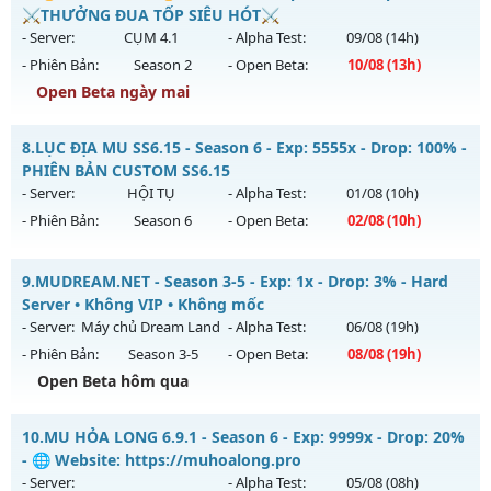
Antihack: X-Team
Mu mới ra tháng 08 2026 - Mở máy chủ
CUSTOM S2
vào 13h
⚔️THƯỞNG ĐUA TỐP SIÊU HÓT⚔️
ngày 10/08/2626
- Server:
CỤM 4.1
- Alpha Test:
09/08
(14h)
- Phiên Bản:
Season 2
- Open Beta:
10/08
(13h)
Exp: 999x - Drop: 100%
Open Beta ngày mai
Kiểu reset: Reset In Game
Thể loại: Mu Custom thêm đồ mới
🔥MU-ĐUA TỐP🔥 - ⚔️THƯỞNG ĐUA TỐP SIÊU HÓT⚔️
8.
LỤC ĐỊA MU SS6.15 - Season 6 - Exp: 5555x - Drop: 100% -
Antihack: XShield
Mu mới ra tháng 08 2026 - Mở máy chủ
CỤM 4.1
vào 13h
PHIÊN BẢN CUSTOM SS6.15
ngày 10/08/2626
- Server:
HỘI TỤ
- Alpha Test:
01/08
(10h)
- Phiên Bản:
Season 6
- Open Beta:
02/08
(10h)
Exp: 200x - Drop: 5%
Kiểu reset: Reset In Game
LỤC ĐỊA MU SS6.15 - PHIÊN BẢN CUSTOM SS6.15
9.
MUDREAM.NET - Season 3-5 - Exp: 1x - Drop: 3% - Hard
Thể loại: Mu Nguyên bản Webzen
Mu mới ra tháng 08 2026 - Mở máy chủ
HỘI TỤ
vào 10h
Server • Không VIP • Không mốc
Antihack: Sharkguard
ngày 02/08/2626
- Server:
Máy chủ Dream Land
- Alpha Test:
06/08
(19h)
- Phiên Bản:
Season 3-5
- Open Beta:
08/08
(19h)
Exp: 5555x - Drop: 100%
Open Beta hôm qua
Kiểu reset: Reset In Game
Thể loại: Mu Custom thêm đồ mới
MUDREAM.NET - Hard Server • Không VIP • Không mốc
10.
MU HỎA LONG 6.9.1 - Season 6 - Exp: 9999x - Drop: 20%
Antihack: SPK
Mu mới ra tháng 08 2026 - Mở máy chủ
Máy chủ Dream
- 🌐 Website: https://muhoalong.pro
Land
vào 19h ngày 08/08/2626
- Server:
- Alpha Test:
05/08
(08h)