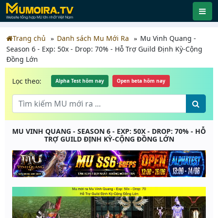
Trang chủ
Danh sách Mu Mới Ra
Mu Vinh Quang -
Season 6 - Exp: 50x - Drop: 70% - Hỗ Trợ Guild Định Kỳ-Cộng
Đồng Lớn
Lọc theo:
Alpha Test hôm nay
Open beta hôm nay
MU VINH QUANG - SEASON 6 - EXP: 50X - DROP: 70% - HỖ
TRỢ GUILD ĐỊNH KỲ-CỘNG ĐỒNG LỚN