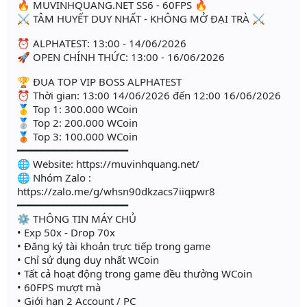
🔥 MUVINHQUANG.NET SS6 - 60FPS 🔥
⚔️ TÂM HUYẾT DUY NHẤT - KHÔNG MỞ ĐẠI TRÀ ⚔️
⏰ ALPHATEST: 13:00 - 14/06/2026
🚀 OPEN CHÍNH THỨC: 13:00 - 16/06/2026
🏆 ĐUA TOP VIP BOSS ALPHATEST
⏰ Thời gian: 13:00 14/06/2026 đến 12:00 16/06/2026
🥇 Top 1: 300.000 WCoin
🥈 Top 2: 200.000 WCoin
🥉 Top 3: 100.000 WCoin
━━━━━━━━━━━━━━━━━━
🌐 Website: https://muvinhquang.net/
🌐 Nhóm Zalo :
https://zalo.me/g/whsn90dkzacs7iiqpwr8
━━━━━━━━━━━━━━━━━━
⚙️ THÔNG TIN MÁY CHỦ
• Exp 50x - Drop 70x
• Đăng ký tài khoản trực tiếp trong game
• Chỉ sử dụng duy nhất WCoin
• Tất cả hoạt động trong game đều thưởng WCoin
• 60FPS mượt mà
• Giới hạn 2 Account / PC