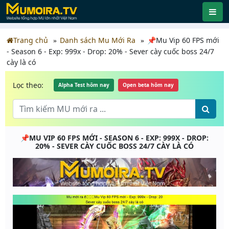
Trang chủ
Danh sách Mu Mới Ra
📌Mu Vip 60 FPS mới
- Season 6 - Exp: 999x - Drop: 20% - Sever cày cuốc boss 24/7
cày là có
Lọc theo:
Alpha Test hôm nay
Open beta hôm nay
📌MU VIP 60 FPS MỚI - SEASON 6 - EXP: 999X - DROP:
20% - SEVER CÀY CUỐC BOSS 24/7 CÀY LÀ CÓ