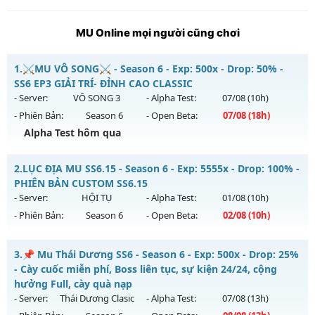
MU Online mọi người cũng chơi
1.
⚔️MU VÔ SONG⚔️ - Season 6 - Exp: 500x - Drop: 50% -
SS6 EP3 GIẢI TRÍ- ĐỈNH CAO CLASSIC
- Server:
VÔ SONG 3
- Alpha Test:
07/08
(10h)
- Phiên Bản:
Season 6
- Open Beta:
07/08
(18h)
Alpha Test hôm qua
⚔️MU VÔ SONG⚔️ - SS6 EP3 GIẢI TRÍ- ĐỈNH CAO CLASSIC
2.
LỤC ĐỊA MU SS6.15 - Season 6 - Exp: 5555x - Drop: 100% -
Mu mới ra tháng 08 2026 - Mở máy chủ
VÔ SONG 3
vào 18h
PHIÊN BẢN CUSTOM SS6.15
ngày 07/08/2626
- Server:
HỘI TỤ
- Alpha Test:
01/08
(10h)
- Phiên Bản:
Season 6
- Open Beta:
02/08
(10h)
Exp: 500x - Drop: 50%
Kiểu reset: Reset In Game
LỤC ĐỊA MU SS6.15 - PHIÊN BẢN CUSTOM SS6.15
3.
📌 Mu Thái Dương SS6 - Season 6 - Exp: 500x - Drop: 25%
Thể loại: Mu Nguyên bản Webzen
Mu mới ra tháng 08 2026 - Mở máy chủ
HỘI TỤ
vào 10h
- Cày cuốc miễn phí, Boss liên tục, sự kiện 24/24, cộng
Antihack: MU8X
ngày 02/08/2626
hưởng Full, cày quà nạp
- Server:
Thái Dương Clasic
- Alpha Test:
07/08
(13h)
Exp: 5555x - Drop: 100%