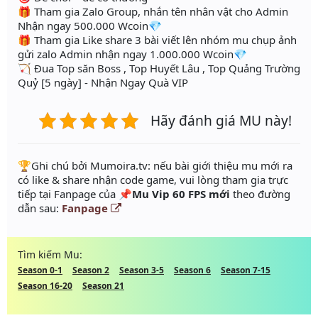
🎁 Tham gia Zalo Group, nhắn tên nhân vật cho Admin
Nhận ngay 500.000 Wcoin💎
🎁 Tham gia Like share 3 bài viết lên nhóm mu chụp ảnh
gửi zalo Admin nhận ngay 1.000.000 Wcoin💎
🏹 Đua Top săn Boss , Top Huyết Lâu , Top Quảng Trường
Quỷ [5 ngày] - Nhận Ngay Quà VIP
Hãy đánh giá MU này!
️🏆Ghi chú bởi Mumoira.tv: nếu bài giới thiệu mu mới ra
có like & share nhận code game, vui lòng tham gia trực
tiếp tại Fanpage của
📌Mu Vip 60 FPS mới
theo đường
dẫn sau:
Fanpage
Tìm kiếm Mu:
Season 0-1
Season 2
Season 3-5
Season 6
Season 7-15
Season 16-20
Season 21