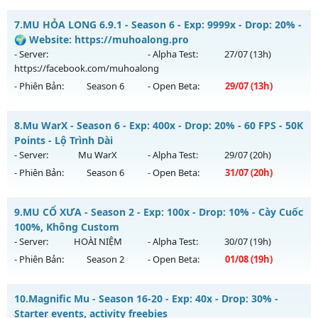
Thể loại: Mu Bán Đồ Full Trong Shop
MU THIÊN MỆNH - SEASON 6.3 CLASSIC
7.
MU HỎA LONG 6.9.1 - Season 6 - Exp: 9999x - Drop: 20% -
Antihack: Phoenix 2026
Mu mới ra tháng 08 2026 - Mở máy chủ
THIÊN MỆNH
vào
🌍 Website: https://muhoalong.pro
19h ngày 09/08/2626
- Server:
- Alpha Test:
27/07
(13h)
https://facebook.com/muhoalong
Exp: 500x - Drop: 20%
- Phiên Bản:
Season 6
- Open Beta:
29/07
(13h)
Kiểu reset: Reset In Game
Thể loại: Mu Nguyên bản Webzen
MU HỎA LONG 6.9.1 - 🌍 Website: https://muhoalong.pro
8.
Mu WarX - Season 6 - Exp: 400x - Drop: 20% - 60 FPS - 50K
Antihack: Antihack chạy bằng cơm
Mu mới ra tháng 07 2026 - Mở máy chủ
Points - Lộ Trình Dài
https://facebook.com/muhoalong
vào 13h ngày
- Server:
Mu WarX
- Alpha Test:
29/07
(20h)
29/07/2626
- Phiên Bản:
Season 6
- Open Beta:
31/07
(20h)
Exp: 9999x - Drop: 20%
Mu WarX - 60 FPS - 50K Points - Lộ Trình Dài
Kiểu reset: Non Reset
9.
MU CỔ XƯA - Season 2 - Exp: 100x - Drop: 10% - Cày Cuốc
Mu mới ra tháng 07 2026 - Mở máy chủ
Mu WarX
vào 20h
100%, Không Custom
Thể loại: Mu Nguyên bản Webzen
ngày 31/07/2626
- Server:
HOÀI NIỆM
- Alpha Test:
30/07
(19h)
Antihack: Xshiel
- Phiên Bản:
Season 2
- Open Beta:
01/08
(19h)
Exp: 400x - Drop: 20%
Kiểu reset: Reset In Game
MU CỔ XƯA - Cày Cuốc 100%, Không Custom
10.
Magnific Mu - Season 16-20 - Exp: 40x - Drop: 30% -
Thể loại: Mu Custom thêm đồ mới
Mu mới ra tháng 08 2026 - Mở máy chủ
HOÀI NIỆM
vào 19h
Starter events, activity freebies