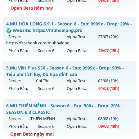
- Phiên Bản:
Season 6
- Open Beta:
08/08
(13h)
Kiểu reset: Reset In Game
Open Beta hôm nay
Thể loại: Mu Custom thêm đồ mới
📌 Mu Thái Dương SS6 - Cày cuốc miễn phí, Boss liên tục,
Antihack: SPK
4.
MU HỎA LONG 6.9.1 - Season 6 - Exp: 9999x - Drop: 20% -
sự kiện 24/24, cộng hưởng Full, cày quà nạp
🌍 Website: https://muhoalong.pro
Mu mới ra tháng 08 2026 - Mở máy chủ
Thái Dương Clasic
- Server:
- Alpha Test:
27/07
(20h)
vào 13h ngày 08/08/2626
https://facebook.com/muhoalong
- Phiên Bản:
Season 6
- Open Beta:
29/07
(19h)
Exp: 500x - Drop: 25%
Kiểu reset: Reset In Game
MU HỎA LONG 6.9.1 - 🌍 Website: https://muhoalong.pro
5.
Mu Viêt Plus SS6 - Season 6 - Exp: 9999x - Drop: 90% -
Thể loại: Mu Nguyên bản Webzen
Mu mới ra tháng 07 2026 - Mở máy chủ
Tiêu phí tích lũy, Đồ họa đỉnh cao
Antihack: VIP SHIELD
https://facebook.com/muhoalong
vào 19h ngày
- Server:
Chí Tôn
- Alpha Test:
03/08
(13h)
29/07/2626
- Phiên Bản:
Season 6
- Open Beta:
04/08
(13h)
Exp: 9999x - Drop: 20%
Mu Viêt Plus SS6 - Tiêu phí tích lũy, Đồ họa đỉnh cao
Kiểu reset: Non Reset
6.
MU THIÊN MỆNH - Season 6 - Exp: 500x - Drop: 20% -
Mu mới ra tháng 08 2026 - Mở máy chủ
Chí Tôn
vào 13h
SEASON 6.3 CLASSIC
Thể loại: Mu Nguyên bản Webzen
ngày 04/08/2626
- Server:
THIÊN MỆNH
- Alpha Test:
08/08
(19h)
Antihack: Xshiel
- Phiên Bản:
Season 6
- Open Beta:
09/08
(19h)
Exp: 9999x - Drop: 90%
Open Beta ngày mai
Kiểu reset: Reset In Game