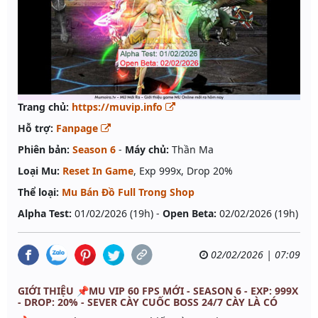
Trang chủ:
https://muvip.info
Hỗ trợ:
Fanpage
Phiên bản:
Season 6
-
Máy chủ:
Thần Ma
Loại Mu:
Reset In Game
, Exp 999x, Drop 20%
Thể loại:
Mu Bán Đồ Full Trong Shop
Alpha Test:
01/02/2026 (19h) -
Open Beta:
02/02/2026 (19h)
02/02/2026 | 07:09
GIỚI THIỆU 📌MU VIP 60 FPS MỚI - SEASON 6 - EXP: 999X
- DROP: 20% - SEVER CÀY CUỐC BOSS 24/7 CÀY LÀ CÓ