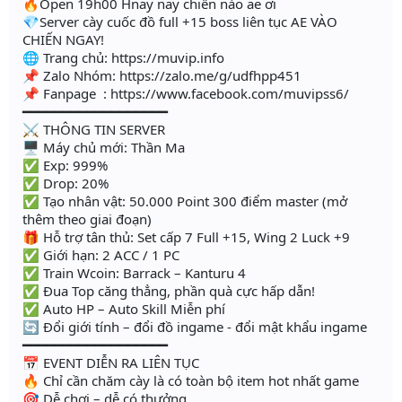
🔥Open 19h00 Hnay nay chiến nào ae ơi
💎Server cày cuốc đồ full +15 boss liên tục AE VÀO
CHIẾN NGAY!
🌐 Trang chủ: https://muvip.info
📌 Zalo Nhóm: https://zalo.me/g/udfhpp451
📌 Fanpage : https://www.facebook.com/muvipss6/
━━━━━━━━━━━━━━━━━━
⚔️ THÔNG TIN SERVER
🖥 Máy chủ mới: Thần Ma
✅ Exp: 999%
✅ Drop: 20%
✅ Tạo nhân vật: 50.000 Point 300 điểm master (mở
thêm theo giai đoạn)
🎁 Hỗ trợ tân thủ: Set cấp 7 Full +15, Wing 2 Luck +9
✅ Giới hạn: 2 ACC / 1 PC
✅ Train Wcoin: Barrack – Kanturu 4
✅ Đua Top căng thẳng, phần quà cực hấp dẫn!
✅ Auto HP – Auto Skill Miễn phí
🔄 Đổi giới tính – đổi đồ ingame - đổi mật khẩu ingame
━━━━━━━━━━━━━━━━━━
📅 EVENT DIỄN RA LIÊN TỤC
🔥 Chỉ cần chăm cày là có toàn bộ item hot nhất game
🎯 Dễ chơi – dễ có thưởng