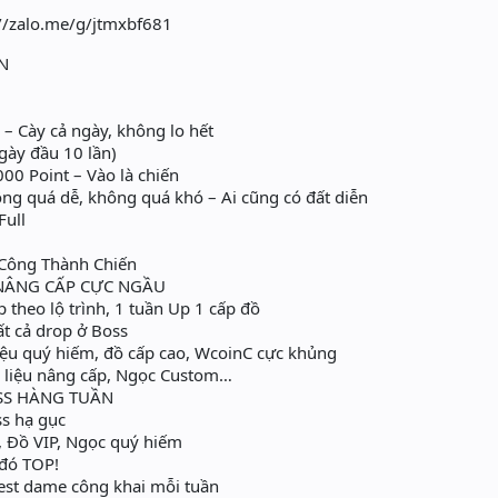
://zalo.me/g/jtmxbf681
N
 – Cày cả ngày, không lo hết
gày đầu 10 lần)
000 Point – Vào là chiến
ng quá dễ, không quá khó – Ai cũng có đất diễn
Full
, Công Thành Chiến
NÂNG CẤP CỰC NGẦU
theo lộ trình, 1 tuần Up 1 cấp đồ
ất cả drop ở Boss
liệu quý hiếm, đồ cấp cao, WcoinC cực khủng
 liệu nâng cấp, Ngọc Custom…
SS HÀNG TUẦN
ss hạ gục
 Đồ VIP, Ngọc quý hiếm
 đó TOP!
est dame công khai mỗi tuần