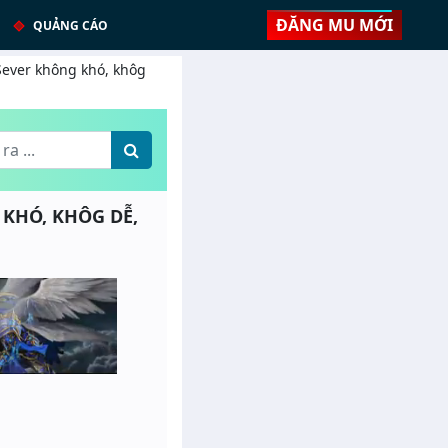
ĐĂNG MU MỚI
QUẢNG CÁO
 Sever không khó, khôg
G KHÓ, KHÔG DỄ,