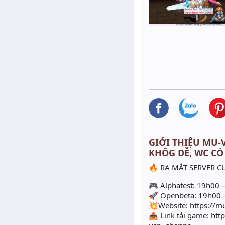
GIỚI THIỆU MU-V
KHÔG DỄ, WC CÓ
🔥 RA MẮT SERVER C
🎮 Alphatest: 19h00 
🚀 Openbeta: 19h00 
💥Website: https://mu
📥 Link tải game: h