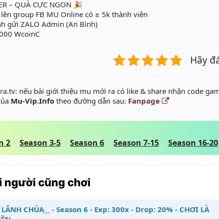
VER – QUÀ CỰC NGON 🎉
t lên group FB MU Online có ≥ 5k thành viên
nh gửi ZALO Admin (An Bình)
,000 WcoinC
Hãy đ
a.tv: nếu bài giới thiệu mu mới ra có like & share nhận code gam
 của
Mu-Vip.Info
theo đường dẫn sau:
Fanpage
n 2
Season 3-5
Season 6
Season 7-15
Season 16-20
 người cũng chơi
 LÃNH CHÚA__ - Season 6 - Exp: 300x - Drop: 20% - CHƠI LÀ