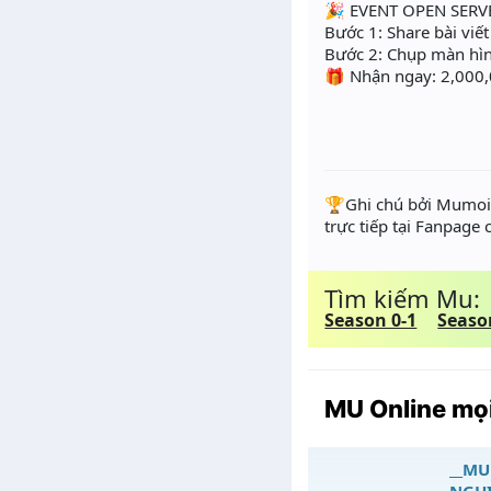
🎉 EVENT OPEN SER
Bước 1: Share bài viế
Bước 2: Chụp màn hì
🎁 Nhận ngay: 2,000
️🏆Ghi chú bởi Mumoir
trực tiếp tại Fanpage
Tìm kiếm Mu:
Season 0-1
Seaso
MU Online mọi
__MU