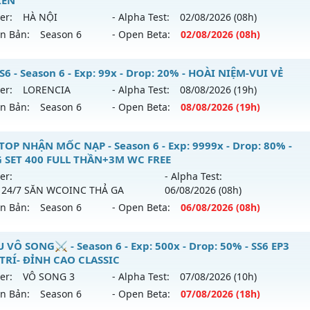
IỀN
er:
HÀ NỘI
- Alpha Test:
02/08
/2026
(08h)
ên Bản:
Season 6
- Open Beta:
02/08
/2026
(08h)
_MU LÃNH CHÚA__ - CHƠI LÀ NGHIỀN
S6 - Season 6 - Exp: 99x - Drop: 20% - HOÀI NIỆM-VUI VẺ
er:
LORENCIA
- Alpha Test:
08/08
/2026
(19h)
 mới ra tháng 08 2026 - Mở máy chủ
HÀ NỘI
vào 08h ngày
ên Bản:
Season 6
- Open Beta:
08/08
/2026
(19h)
p: 300x - Drop: 20%
U SS6 - HOÀI NIỆM-VUI VẺ
TOP NHẬN MỐC NẠP - Season 6 - Exp: 9999x - Drop: 80% -
ểu reset: Reset In Game
 SET 400 FULL THẦN+3M WC FREE
 mới ra tháng 08 2026 - Mở máy chủ
LORENCIA
vào 19h ng
hể loại: Mu Nguyên bản Webzen
er:
- Alpha Test:
 24/7 SĂN WCOINC THẢ GA
06/08
/2026
(08h)
p: 99x - Drop: 20%
tihack: GoldShield
ên Bản:
Season 6
- Open Beta:
06/08
/2026
(08h)
ểu reset: Non Reset
hể loại: Mu Nguyên bản Webzen
 TOP NHẬN MỐC NẠP - TẶNG SET 400 FULL THẦN+3M WC F
 VÔ SONG⚔️ - Season 6 - Exp: 500x - Drop: 50% - SS6 EP3
 TRÍ- ĐỈNH CAO CLASSIC
tihack: OK
ới ra tháng 08 2026 - Mở máy chủ
BOSS 24/7 SĂN WCOIN
er:
VÔ SONG 3
- Alpha Test:
07/08
/2026
(10h)
 06/08/2626
ên Bản:
Season 6
- Open Beta:
07/08
/2026
(18h)
 9999x - Drop: 80%