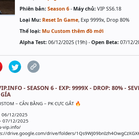
Phiên bản:
Season 6
-
Máy chủ:
VIP SS6.18
Loại Mu:
Reset In Game
, Exp 9999x, Drop 80%
Thể loại:
Mu Custom thêm đồ mới
Alpha Test:
06/12/2025 (19h) -
Open Beta:
07/12/2
IP.INFO - SEASON 6 - EXP: 9999X - DROP: 80% - S
 GÍA
USTOM – CÂN BẰNG – PK CỰC GẮT 🔥
– 06/12/2025
– 07/12/2025
-vip.info/
ttps://drive.google.com/drive/folders/1Qs9WJ09bnIzh4OwgCzX