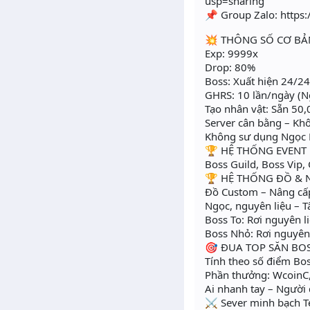
usp=sharing
📌 Group Zalo: https
💥 THÔNG SỐ CƠ BẢ
Exp: 9999x
Drop: 80%
Boss: Xuất hiện 24/24
GHRS: 10 lần/ngày (N
Tạo nhân vật: Sẵn 50,
Server cân bằng – Khô
Không sư dụng Ngọc 
🏆 HỆ THỐNG EVENT
Boss Guild, Boss Vip
🏆 HỆ THỐNG ĐỒ & 
Đồ Custom – Nâng cấp 
Ngọc, nguyên liệu – T
Boss To: Rơi nguyên 
Boss Nhỏ: Rơi nguyên
🎯 ĐUA TOP SĂN BO
Tính theo số điểm Bo
Phần thưởng: WcoinC,
Ai nhanh tay – Người
⚔ Sever minh bạch T