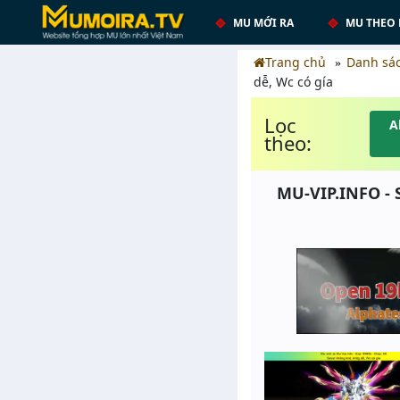
MU MỚI RA
MU THEO 
Trang chủ
Danh sá
dễ, Wc có gía
Lọc
A
theo:
MU-VIP.INFO - 