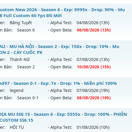
️MU VÔ SONG⚔️ - SS6 EP3 GIẢI TRÍ- ĐỈNH CAO CLASSIC
ustom New 2026 - Season 6 - Exp: 9999x - Drop: 90% - Mu
 reset: Reset In Game
18 Full Custom 60 Fps Đồ Mới
 mới ra tháng 08 2026 - Mở máy chủ
VÔ SONG 3
vào 18h n
loại: Mu Nguyên bản Webzen
er:
Băng Tuyết
- Alpha Test:
04/08
/2026
(13h)
ên Bản:
Season 6
- Open Beta:
06/08
/2026
(13h)
p: 500x - Drop: 50%
ihack: KHÔNG THỂ HACK
ểu reset: Reset In Game
 Custom New 2026 - Mu Ss6.18 Full Custom 60 Fps Đồ Mới
2 - MU HÀ NỘI - Season 2 - Exp: 150x - Drop: 10% - Mu
hể loại: Mu Nguyên bản Webzen
ON 2 - CÀY CUỐC PK
 mới ra tháng 08 2026 - Mở máy chủ
Băng Tuyết
vào 13h n
er:
Thánh Nữ
- Alpha Test:
07/08
/2026
(13h)
ntihack: MU8X
ên Bản:
Season 2
- Open Beta:
10/08
/2026
(15h)
p: 9999x - Drop: 90%
ểu reset: Reset In Game
UHN2 - MU HÀ NỘI - Mu SEASON 2 - CÀY CUỐC PK
d97 - Season 0-1 - Exp: 7x - Drop: 1% - Miễn phí 100%
ể loại: Mu Custom thêm đồ mới
er:
legend
- Alpha Test:
07/08
/2026
(19h)
 mới ra tháng 08 2026 - Mở máy chủ
Thánh Nữ
vào 15h ng
ên Bản:
Season 0-1
- Open Beta:
08/08
/2026
(19h)
tihack: Gold Dragon
p: 150x - Drop: 10%
gend97 - Miễn phí 100%
ĐỊA MU SS6.15 - Season 6 - Exp: 5555x - Drop: 100% - PHIÊN
ểu reset: Reset In Game
CUSTOM SS6.15
 mới ra tháng 08 2026 - Mở máy chủ
legend
vào 19h ngày 
hể loại: Mu Nguyên bản Webzen
er:
HỘI TỤ
- Alpha Test:
01/08
/2026
(10h)