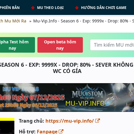
PHIÊN BẢN
MU THEO LOẠI
HƯỚNG DẪN CHƠI GAME
ch Mu Mới Ra
Mu-Vip.Info - Season 6 - Exp: 9999x - Drop: 80% -
lpha Test hôm
Open beta hôm
nay
nay
SEASON 6 - EXP: 9999X - DROP: 80% - SEVER KHÔN
WC CÓ GÍA
Trang chủ:
https://mu-vip.info/
Hỗ trợ:
Fanpage