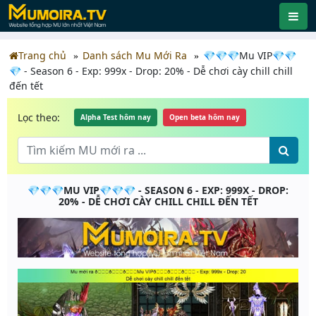
Trang chủ
Danh sách Mu Mới Ra
💎💎💎Mu VIP💎💎
💎 - Season 6 - Exp: 999x - Drop: 20% - Dễ chơi cày chill chill
đến tết
Lọc theo:
Alpha Test hôm nay
Open beta hôm nay
💎💎💎MU VIP💎💎💎 - SEASON 6 - EXP: 999X - DROP:
20% - DỄ CHƠI CÀY CHILL CHILL ĐẾN TẾT