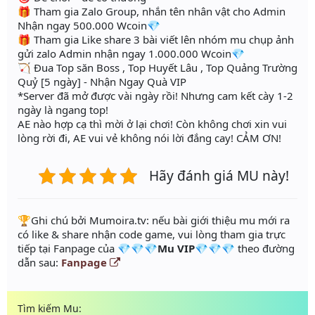
🎁 Tham gia Zalo Group, nhắn tên nhân vật cho Admin
Nhận ngay 500.000 Wcoin💎
🎁 Tham gia Like share 3 bài viết lên nhóm mu chụp ảnh
gửi zalo Admin nhận ngay 1.000.000 Wcoin💎
🏹 Đua Top săn Boss , Top Huyết Lâu , Top Quảng Trường
Quỷ [5 ngày] - Nhận Ngay Quà VIP
*Server đã mở được vài ngày rồi! Nhưng cam kết cày 1-2
ngày là ngang top!
AE nào hợp cạ thì mời ở lại chơi! Còn không chơi xin vui
lòng rời đi, AE vui vẻ không nói lời đắng cay! CẢM ƠN!
Hãy đánh giá MU này!
️🏆Ghi chú bởi Mumoira.tv: nếu bài giới thiệu mu mới ra
có like & share nhận code game, vui lòng tham gia trực
tiếp tại Fanpage của
💎💎💎Mu VIP💎💎💎
theo đường
dẫn sau:
Fanpage
Tìm kiếm Mu: