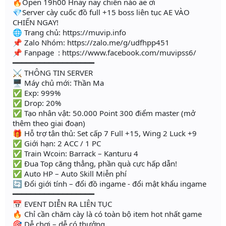
🔥Open 19h00 Hnay nay chiến nào ae ơi
💎Server cày cuốc đồ full +15 boss liên tục AE VÀO
CHIẾN NGAY!
🌐 Trang chủ: https://muvip.info
📌 Zalo Nhóm: https://zalo.me/g/udfhpp451
📌 Fanpage : https://www.facebook.com/muvipss6/
━━━━━━━━━━━━━━━━━━
⚔️ THÔNG TIN SERVER
🖥 Máy chủ mới: Thần Ma
✅ Exp: 999%
✅ Drop: 20%
✅ Tạo nhân vật: 50.000 Point 300 điểm master (mở
thêm theo giai đoạn)
🎁 Hỗ trợ tân thủ: Set cấp 7 Full +15, Wing 2 Luck +9
✅ Giới hạn: 2 ACC / 1 PC
✅ Train Wcoin: Barrack – Kanturu 4
✅ Đua Top căng thẳng, phần quà cực hấp dẫn!
✅ Auto HP – Auto Skill Miễn phí
🔄 Đổi giới tính – đổi đồ ingame - đổi mật khẩu ingame
━━━━━━━━━━━━━━━━━━
📅 EVENT DIỄN RA LIÊN TỤC
🔥 Chỉ cần chăm cày là có toàn bộ item hot nhất game
🎯 Dễ chơi – dễ có thưởng