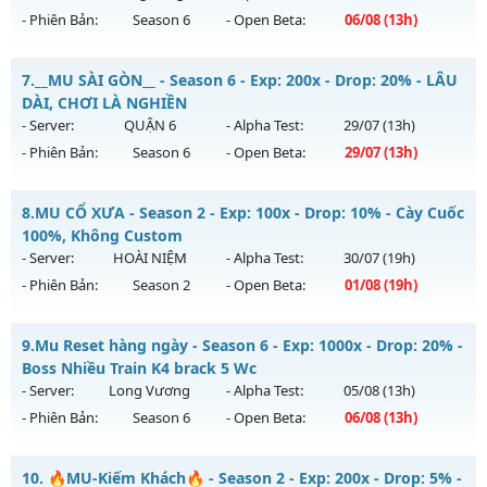
- Phiên Bản:
Season 6
- Open Beta:
06/08
(13h)
Exp: 100x - Drop: 20%
Kiểu reset: Reset In Game
Mu Ss6.18Full Custom - Mu Dễ Chơi, Dễ Cày Quốc, Miễn Phí
7.
__MU SÀI GÒN__ - Season 6 - Exp: 200x - Drop: 20% - LÂU
Thể loại: Mu Nguyên bản Webzen
Mu mới ra tháng 08 2026 - Mở máy chủ
Băng Băng
vào 13h
DÀI, CHƠI LÀ NGHIỀN
Antihack: Shark
ngày 06/08/2626
- Server:
QUẬN 6
- Alpha Test:
29/07
(13h)
- Phiên Bản:
Season 6
- Open Beta:
29/07
(13h)
Exp: 9999x - Drop: 90%
Kiểu reset: Reset In Game
__MU SÀI GÒN__ - LÂU DÀI, CHƠI LÀ NGHIỀN
8.
MU CỔ XƯA - Season 2 - Exp: 100x - Drop: 10% - Cày Cuốc
Thể loại: Mu Custom thêm đồ mới
Mu mới ra tháng 07 2026 - Mở máy chủ
QUẬN 6
vào 13h
100%, Không Custom
Antihack: Gold dragon
ngày 29/07/2626
- Server:
HOÀI NIỆM
- Alpha Test:
30/07
(19h)
- Phiên Bản:
Season 2
- Open Beta:
01/08
(19h)
Exp: 200x - Drop: 20%
Kiểu reset: Reset In Game
MU CỔ XƯA - Cày Cuốc 100%, Không Custom
9.
Mu Reset hàng ngày - Season 6 - Exp: 1000x - Drop: 20% -
Thể loại: Mu Nguyên bản Webzen
Mu mới ra tháng 08 2026 - Mở máy chủ
HOÀI NIỆM
vào 19h
Boss Nhiều Train K4 brack 5 Wc
Antihack: AntiShark
ngày 01/08/2626
- Server:
Long Vương
- Alpha Test:
05/08
(13h)
- Phiên Bản:
Season 6
- Open Beta:
06/08
(13h)
Exp: 100x - Drop: 10%
Kiểu reset: Reset In Game
Mu Reset hàng ngày - Boss Nhiều Train K4 brack 5 Wc
10.
🔥MU-Kiếm Khách🔥 - Season 2 - Exp: 200x - Drop: 5% -
Thể loại: Mu Nguyên bản Webzen