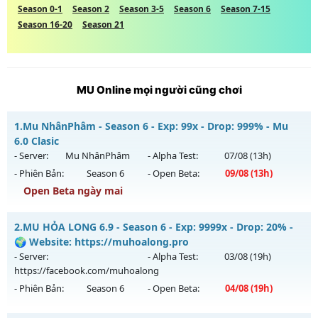
Season 0-1
Season 2
Season 3-5
Season 6
Season 7-15
Season 16-20
Season 21
MU Online mọi người cũng chơi
1.
Mu NhânPhâm - Season 6 - Exp: 99x - Drop: 999% - Mu
6.0 Clasic
- Server:
Mu NhânPhâm
- Alpha Test:
07/08
(13h)
- Phiên Bản:
Season 6
- Open Beta:
09/08
(13h)
Open Beta ngày mai
Mu NhânPhâm - Mu 6.0 Clasic
2.
MU HỎA LONG 6.9 - Season 6 - Exp: 9999x - Drop: 20% -
Mu mới ra tháng 08 2026 - Mở máy chủ
Mu NhânPhâm
vào
🌍 Website: https://muhoalong.pro
13h ngày 09/08/2626
- Server:
- Alpha Test:
03/08
(19h)
https://facebook.com/muhoalong
Exp: 99x - Drop: 999%
- Phiên Bản:
Season 6
- Open Beta:
04/08
(19h)
Kiểu reset: Reset In Game