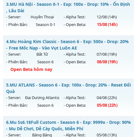
Thể loại: Mu Nguyên bản Webzen
MU HỎA LONG 6.9 - 🌍 Website: https://muhoalong.pro
3.
MU Hà Nội - Season 0-1 - Exp: 100x - Drop: 10% - Ổn Định
Antihack: goldshield💥
Mu mới ra tháng 08 2026 - Mở máy chủ
, Lâu Dài
https://facebook.com/muhoalong
vào 19h ngày
- Server:
Huyền Thoại
- Alpha Test:
12/08
(14h)
04/08/2626
- Phiên Bản:
Season 0-1
- Open Beta:
15/08
(14h)
Exp: 9999x - Drop: 20%
MU Hà Nội - Ổn Định , Lâu Dài
Kiểu reset: Non Reset
4.
Mu Hoàng Kim Classic - Season 6 - Exp: 500x - Drop: 20%
Mu mới ra tháng 08 2026 - Mở máy chủ
Huyền Thoại
vào
- Free Mốc Nạp - Vào Vụt Luôn AE
Thể loại: Mu Nguyên bản Webzen
14h ngày 15/08/2626
- Server:
Bất Tử
- Alpha Test:
07/08
(19h)
Antihack: XShield
- Phiên Bản:
Season 6
- Open Beta:
08/08
(19h)
Exp: 100x - Drop: 10%
Open Beta hôm nay
Kiểu reset: Reset In Game
Thể loại: Mu Nguyên bản Webzen
Mu Hoàng Kim Classic - Free Mốc Nạp - Vào Vụt Luôn AE
5.
MU ATLANS - Season 6 - Exp: 100x - Drop: 20% - Reset Đổi
Antihack: ICM
Mu mới ra tháng 08 2026 - Mở máy chủ
Bất Tử
vào 19h
Quà
ngày 08/08/2626
- Server:
Đại Dương Atlantis
- Alpha Test:
04/08
(22h)
- Phiên Bản:
Season 6
- Open Beta:
05/08
(22h)
Exp: 500x - Drop: 20%
Kiểu reset: Reset In Game
MU ATLANS - Reset Đổi Quà
6.
Mu Ss6.18Full Custom - Season 6 - Exp: 9999x - Drop: 90%
Thể loại: Mu Nguyên bản Webzen
Mu mới ra tháng 08 2026 - Mở máy chủ
Đại Dương Atlantis
- Mu Dễ Chơi, Dễ Cày Quốc, Miễn Phí
Antihack: X-Team
vào 22h ngày 05/08/2626
- Server:
Băng Băng
- Alpha Test:
05/08
(13h)