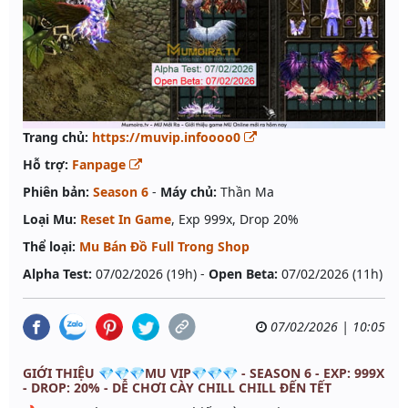
Trang chủ:
https://muvip.infoooo0
Hỗ trợ:
Fanpage
Phiên bản:
Season 6
-
Máy chủ:
Thần Ma
Loại Mu:
Reset In Game
, Exp 999x, Drop 20%
Thể loại:
Mu Bán Đồ Full Trong Shop
Alpha Test:
07/02/2026 (19h) -
Open Beta:
07/02/2026 (11h)
07/02/2026 | 10:05
GIỚI THIỆU 💎💎💎MU VIP💎💎💎 - SEASON 6 - EXP: 999X
- DROP: 20% - DỄ CHƠI CÀY CHILL CHILL ĐẾN TẾT