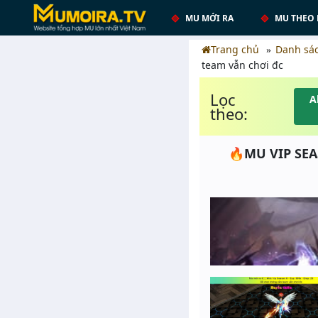
MU MỚI RA
MU THEO 
Trang chủ
Danh sá
team vẫn chơi đc
Lọc
A
theo:
🔥MU VIP SEA