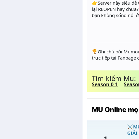
👉Server này siêu dễ
lại REOPEN hay chưa? 
bạn không sống nổi
️🏆Ghi chú bởi Mumoir
trực tiếp tại Fanpage
Tìm kiếm Mu:
Season 0-1
Seaso
MU Online mọi
⚔️MU
GIẢI
1