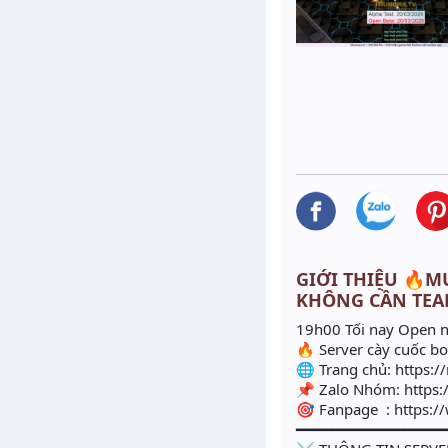
GIỚI THIỆU 🔥MU
KHÔNG CẦN TEA
19h00 Tối nay Open 
🔥 Server cày cuốc b
🌐 Trang chủ: https:/
📌 Zalo Nhóm: https:
🎯 Fanpage : https:
━━━━━━━━━━━━━━━━