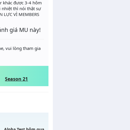
er khác được 3-4 hôm
nhiệt thì nói thật sự
ẬN LỰC VÌ MEMBERS
ánh giá MU này!
e, vui lòng tham gia
Season 21
Alpha Test hôm qua