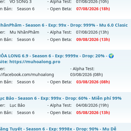
er:
VÔ SONG 3
- Alpha Test:
07/08
/2026
(10h)
ên Bản:
Season 6
- Open Beta:
07/08
/2026
(18h)
️MU VÔ SONG⚔️ - SS6 EP3 GIẢI TRÍ- ĐỈNH CAO CLASSIC
hânPhâm - Season 6 - Exp: 99x - Drop: 999% - Mu 6.0 Clasic
er:
Mu NhânPhâm
- Alpha Test:
07/08
/2026
(13h)
 mới ra tháng 08 2026 - Mở máy chủ
VÔ SONG 3
vào 18h n
ên Bản:
Season 6
- Open Beta:
09/08
/2026
(13h)
p: 500x - Drop: 50%
u NhânPhâm - Mu 6.0 Clasic
ỎA LONG 6.9 - Season 6 - Exp: 9999x - Drop: 20% - 🌍
ểu reset: Reset In Game
ite: https://muhoalong.pro
 mới ra tháng 08 2026 - Mở máy chủ
Mu NhânPhâm
vào 1
hể loại: Mu Nguyên bản Webzen
er:
- Alpha Test:
://facebook.com/muhoalong
03/08
/2026
(08h)
p: 99x - Drop: 999%
ntihack: MU8X
ên Bản:
Season 6
- Open Beta:
03/08
/2026
(08h)
ểu reset: Reset In Game
hể loại: Mu Nguyên bản Webzen
ỎA LONG 6.9 - 🌍 Website: https://muhoalong.pro
ục Bảo - Season 6 - Exp: 999x - Drop: 60% - Miễn phí 99%
er:
Lục Bảo
- Alpha Test:
04/08
/2026
(19h)
tihack: goldshield💥
ới ra tháng 08 2026 - Mở máy chủ
https://facebook.com
ên Bản:
Season 6
- Open Beta:
05/08
/2026
(13h)
 03/08/2626
9999x - Drop: 20%
 Lục Bảo - Miễn phí 99%
ăng Tuyết - Season 6 - Exp: 9998x - Drop: 90% - Mu Dễ