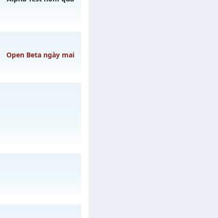
Open Beta ngày mai
gày 07/08/2626
3h ngày 09/08/2626
/muhoalong
vào 08h