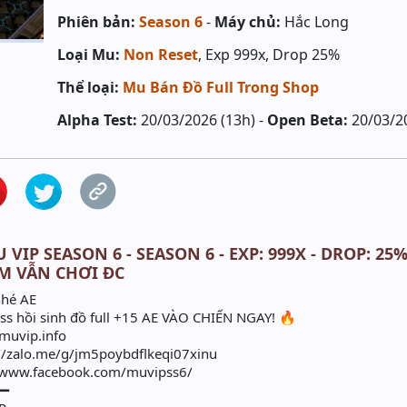
Phiên bản:
Season 6
-
Máy chủ:
Hắc Long
Loại Mu:
Non Reset
, Exp 999x, Drop 25%
Thể loại:
Mu Bán Đồ Full Trong Shop
Alpha Test:
20/03/2026 (13h) -
Open Beta:
20/03/2
 VIP SEASON 6 - SEASON 6 - EXP: 999X - DROP: 25%
M VẪN CHƠI ĐC
nhé AE
oss hồi sinh đồ full +15 AE VÀO CHIẾN NGAY! 🔥
/muvip.info
//zalo.me/g/jm5poybdflkeqi07xinu
//www.facebook.com/muvipss6/
━━