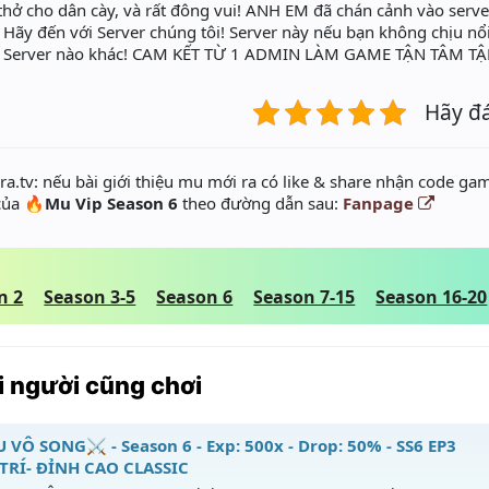
 thở cho dân cày, và rất đông vui! ANH EM đã chán cảnh vào serv
Hãy đến với Server chúng tôi! Server này nếu bạn không chịu nổi 
 ở Server nào khác! CAM KẾT TỪ 1 ADMIN LÀM GAME TẬN TÂM T
Hãy đ
a.tv: nếu bài giới thiệu mu mới ra có like & share nhận code gam
 của
🔥Mu Vip Season 6
theo đường dẫn sau:
Fanpage
n 2
Season 3-5
Season 6
Season 7-15
Season 16-20
 người cũng chơi
 VÔ SONG⚔️ - Season 6 - Exp: 500x - Drop: 50% - SS6 EP3
 TRÍ- ĐỈNH CAO CLASSIC