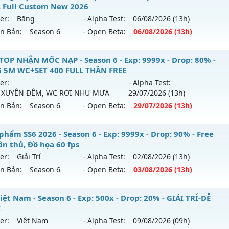
, Full Custom New 2026
reset: Non Reset
 mới ra tháng 08 2026 - Mở máy chủ
Lục Bảo
vào 13h ngày
er:
Băng
- Alpha Test:
06/08
/2026
(13h)
loại: Mu Nguyên bản Webzen
ên Bản:
Season 6
- Open Beta:
06/08
/2026
(13h)
p: 999x - Drop: 60%
ack: XShield
ểu reset: Non Reset
 Băng Tuyết - Mu Dễ Chơi, Full Custom New 2026
TOP NHẬN MỐC NẠP - Season 6 - Exp: 9999x - Drop: 80% -
ể loại: Mu Custom thêm đồ mới
 5M WC+SET 400 FULL THẦN FREE
 mới ra tháng 08 2026 - Mở máy chủ
Băng
vào 13h ngày 0
er:
- Alpha Test:
tihack: SharkAnti
 XUYÊN ĐÊM, WC RƠI NHƯ MƯA
29/07
/2026
(13h)
p: 9998x - Drop: 90%
ên Bản:
Season 6
- Open Beta:
29/07
/2026
(13h)
ểu reset: Reset In Game
ể loại: Mu Custom thêm đồ mới
TOP NHẬN MỐC NẠP - TẶNG 5M WC+SET 400 FULL THẦN FR
phẩm SS6 2026 - Season 6 - Exp: 9999x - Drop: 90% - Free
ân thủ, Đồ họa 60 fps
tihack: Dragon
i ra tháng 07 2026 - Mở máy chủ
BOSS XUYÊN ĐÊM, WC 
er:
Giải Trí
- Alpha Test:
02/08
/2026
(13h)
gày 29/07/2626
ên Bản:
Season 6
- Open Beta:
03/08
/2026
(13h)
9999x - Drop: 80%
êu phẩm SS6 2026 - Free set tân thủ, Đồ họa 60 fps
ệt Nam - Season 6 - Exp: 500x - Drop: 20% - GIẢI TRÍ-DỄ
reset: Reset In Game
I
 mới ra tháng 08 2026 - Mở máy chủ
Giải Trí
vào 13h ngày 
loại: Mu Nguyên bản Webzen
er:
Việt Nam
- Alpha Test:
09/08
/2026
(09h)