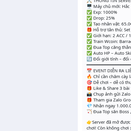
⚔️ THÔNG TIN SERVE
🖥 Máy chủ mới: Hắc
✅ Exp: 1000%
✅ Drop: 25%
✅ Tạo nhân vật: 65.00
🎁 Hỗ trợ tân thủ: Set
✅ Giới hạn: 2 ACC / 
✅ Train Wcoin: Barra
✅ Đua Top căng thẳng
✅ Auto HP – Auto Ski
🔄 Đổi giới tính – đổ
━━━━━━━━━━━━━━━━
📅 EVENT DIỄN RA LI
🔥 Chỉ cần chăm cày l
🎯 Dễ chơi – dễ có t
🎁 Like & Share 3 bà
📸 Chụp ảnh gửi Zal
🎁 Tham gia Zalo Gro
💎 Nhận ngay 1.000.
🏹 Đua Top săn Boss 
👉Server đã mở được v
chơi! Còn không chơi 