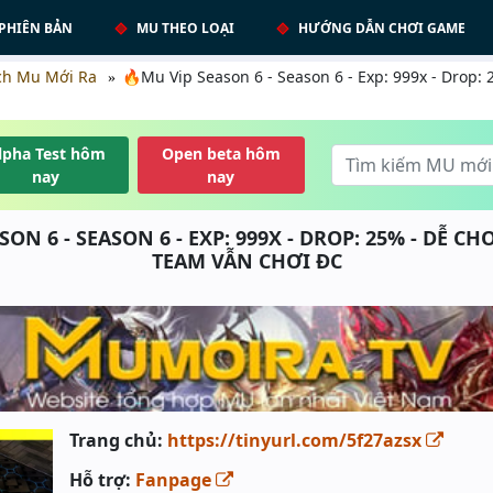
PHIÊN BẢN
MU THEO LOẠI
HƯỚNG DẪN CHƠI GAME
ch Mu Mới Ra
🔥Mu Vip Season 6 - Season 6 - Exp: 999x - Drop:
lpha Test hôm
Open beta hôm
nay
nay
SON 6 - SEASON 6 - EXP: 999X - DROP: 25% - DỄ C
TEAM VẪN CHƠI ĐC
Trang chủ:
https://tinyurl.com/5f27azsx
Hỗ trợ:
Fanpage