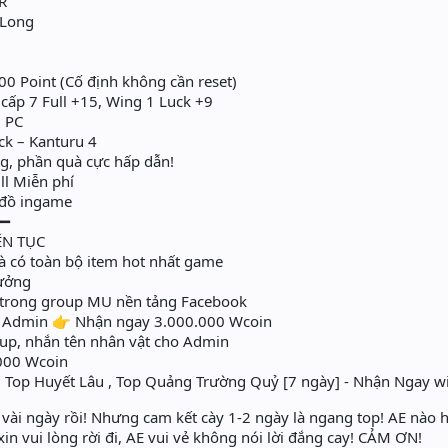
R
 Long
0 Point (Cố định không cần reset)
 cấp 7 Full +15, Wing 1 Luck +9
1 PC
ck – Kanturu 4
, phần quà cực hấp dẫn!
ll Miễn phí
i đồ ingame
━━
ÊN TỤC
à có toàn bộ item hot nhất game
hưởng
i trong group MU nền tảng Facebook
o Admin 👉 Nhận ngay 3.000.000 Wcoin
up, nhắn tên nhân vật cho Admin
000 Wcoin
, Top Huyết Lâu , Top Quảng Trường Quỷ [7 ngày] - Nhận Ngay wi
ài ngày rồi! Nhưng cam kết cày 1-2 ngày là ngang top! AE nào hợ
xin vui lòng rời đi, AE vui vẻ không nói lời đắng cay! CẢM ƠN!