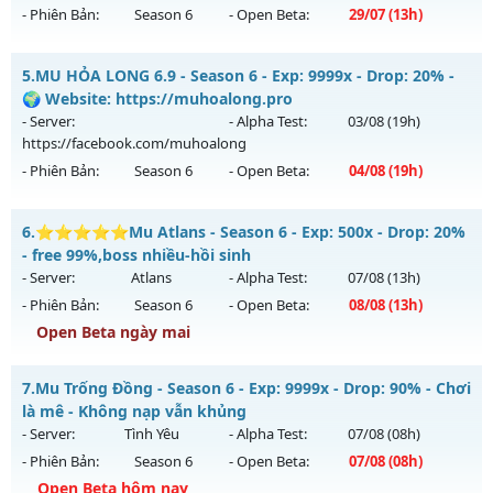
01/08/2626
- Phiên Bản:
Season 6
- Open Beta:
29/07
(13h)
Exp: 9999x - Drop: 99%
__MU SÀI GÒN__ - LÂU DÀI, CHƠI LÀ NGHIỀN
Kiểu reset: Non Reset
5.
MU HỎA LONG 6.9 - Season 6 - Exp: 9999x - Drop: 20% -
Mu mới ra tháng 07 2026 - Mở máy chủ
QUẬN 6
vào 13h
🌍 Website: https://muhoalong.pro
Thể loại: Mu Nguyên bản Webzen
ngày 29/07/2626
- Server:
- Alpha Test:
03/08
(19h)
Antihack: XShield
https://facebook.com/muhoalong
Exp: 200x - Drop: 20%
- Phiên Bản:
Season 6
- Open Beta:
04/08
(19h)
Kiểu reset: Reset In Game
Thể loại: Mu Nguyên bản Webzen
MU HỎA LONG 6.9 - 🌍 Website: https://muhoalong.pro
6.
⭐⭐⭐⭐⭐Mu Atlans - Season 6 - Exp: 500x - Drop: 20%
Antihack: AntiShark
Mu mới ra tháng 08 2026 - Mở máy chủ
- free 99%,boss nhiều-hồi sinh
https://facebook.com/muhoalong
vào 19h ngày
- Server:
Atlans
- Alpha Test:
07/08
(13h)
04/08/2626
- Phiên Bản:
Season 6
- Open Beta:
08/08
(13h)
Exp: 9999x - Drop: 20%
Open Beta ngày mai
Kiểu reset: Non Reset
⭐⭐⭐⭐⭐Mu Atlans - free 99%,boss nhiều-hồi sinh
7.
Mu Trống Đồng - Season 6 - Exp: 9999x - Drop: 90% - Chơi
Thể loại: Mu Nguyên bản Webzen
Mu mới ra tháng 08 2026 - Mở máy chủ
Atlans
vào 13h
là mê - Không nạp vẫn khủng
Antihack: XShield
ngày 08/08/2626
- Server:
Tình Yêu
- Alpha Test:
07/08
(08h)
- Phiên Bản:
Season 6
- Open Beta:
07/08
(08h)
Exp: 500x - Drop: 20%
Open Beta hôm nay