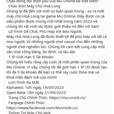
Chào đồng đội thân yêu của Mu Online tại Việt Nam!
Chào Đón Máy Chủ Hoả Long
Chúng ta đã đến với một sự kiện quan trọng - sự ra mắt
máy chủ Hoả Long tại game Mu Online. Đây được coi là
siêu phẩm được mong chờ nhất trong năm 2023 và
chúng tôi rất vinh dự được giới thiệu nó đến với bạn!
Lộ Trình Dễ Chơi, Phù Hợp Với Mọi Người:
Máy chủ Hoả Long đã được thiết kế để phù hợp với tất cả
mọi người, từ những người chơi casual cho đến những
người chơi nghiêm túc. Chúng tôi cam kết cung cấp một
sân chơi công bằng, ổn định, và lâu dài.
1 IP Giới Hạn 5 Tài Khoản:
Chúng tôi hiểu rằng cày cuốc là một phần quan trọng của
Mu Online. Vì vậy, chúng tôi đã giới hạn 1 IP chỉ được tạo
tối đa 5 tài khoản để bạn có thể cày cuốc thỏa mái và
thoả mãn đam mê của mình!
Lịch Trình Ra Mắt:
Alphatest: 10h ngày 19/09/2023
Open Beta: 18h ngày 21/09/2023
Trang Chủ Chính Thức: https://mu-vnss6.co/
Fanpage Chính Thức:
https://www.facebook.com/Muvnss6.co/
Thông Tin Máy Chủ Mới: