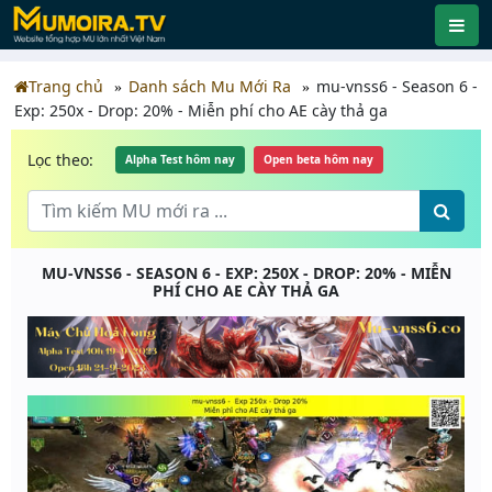
Trang chủ
Danh sách Mu Mới Ra
mu-vnss6 - Season 6 -
Exp: 250x - Drop: 20% - Miễn phí cho AE cày thả ga
Lọc theo:
Alpha Test hôm nay
Open beta hôm nay
MU-VNSS6 - SEASON 6 - EXP: 250X - DROP: 20% - MIỄN
PHÍ CHO AE CÀY THẢ GA