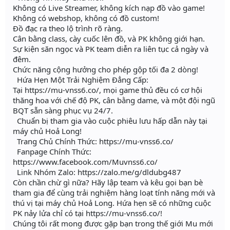
Không có Live Streamer, không kích nạp đồ vào game!
Không có webshop, không có đồ custom!
Đồ đạc ra theo lộ trình rõ ràng.
Cân bằng class, cày cuốc lên đồ, và PK không giới hạn.
Sự kiện săn ngọc và PK team diễn ra liên tục cả ngày và
đêm.
Chức năng cộng hưởng cho phép gộp tối đa 2 dòng!
Hứa Hẹn Một Trải Nghiệm Đẳng Cấp:
Tại https://mu-vnss6.co/, mọi game thủ đều có cơ hội
thăng hoa với chế độ PK, cân bằng dame, và một đội ngũ
BQT sẵn sàng phục vụ 24/7.
Chuẩn bị tham gia vào cuộc phiêu lưu hấp dẫn này tại
máy chủ Hoả Long!
Trang Chủ Chính Thức: https://mu-vnss6.co/
Fanpage Chính Thức:
https://www.facebook.com/Muvnss6.co/
Link Nhóm Zalo: https://zalo.me/g/dldubg487
Còn chần chừ gì nữa? Hãy lập team và kêu gọi bạn bè
tham gia để cùng trải nghiệm hàng loạt tính năng mới và
thú vị tại máy chủ Hoả Long. Hứa hẹn sẽ có những cuộc
PK nảy lửa chỉ có tại https://mu-vnss6.co/!
Chúng tôi rất mong được gặp bạn trong thế giới Mu mới