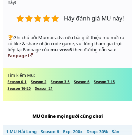
này!
Hãy đánh giá MU này!
️🏆Ghi chú bởi Mumoira.tv: nếu bài giới thiệu mu mới ra
có like & share nhận code game, vui lòng tham gia trực
tiếp tại Fanpage của
mu-vnss6
theo đường dẫn sau:
Fanpage
Tìm kiếm Mu:
Season 0-1
Season 2
Season 3-5
Season 6
Season 7-15
Season 16-20
Season 21
MU Online mọi người cũng chơi
1.
MU Hải Long - Season 6 - Exp: 200x - Drop: 30% - Săn