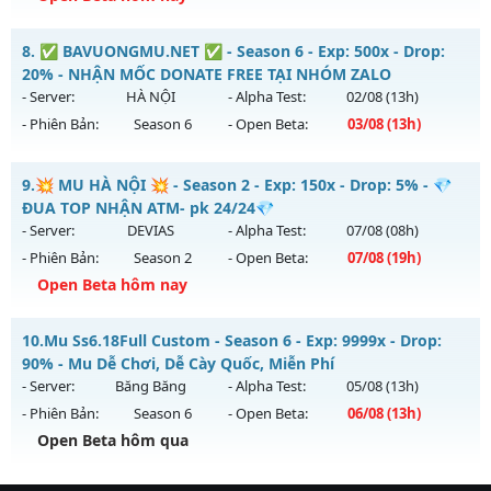
Kiểu reset: Reset In Game
Thể loại: Mu Nguyên bản Webzen
Mu Trống Đồng - Chơi là mê - Không nạp vẫn khủng
8.
✅ BAVUONGMU.NET ✅ - Season 6 - Exp: 500x - Drop:
Antihack: chống hack 99%
Mu mới ra tháng 08 2026 - Mở máy chủ
Tình Yêu
vào 08h
20% - NHẬN MỐC DONATE FREE TẠI NHÓM ZALO
ngày 07/08/2626
- Server:
HÀ NỘI
- Alpha Test:
02/08
(13h)
- Phiên Bản:
Season 6
- Open Beta:
03/08
(13h)
Exp: 9999x - Drop: 90%
Kiểu reset: Reset In Game
✅ BAVUONGMU.NET ✅ - NHẬN MỐC DONATE FREE TẠI
9.
💥 MU HÀ NỘI 💥 - Season 2 - Exp: 150x - Drop: 5% - 💎
Thể loại: Mu Nguyên bản Webzen
NHÓM ZALO
ĐUA TOP NHẬN ATM- pk 24/24💎
Antihack: ICMPROTECT ✅ 🔴 ✨ ⚡️
Mu mới ra tháng 08 2026 - Mở máy chủ
HÀ NỘI
vào 13h
- Server:
DEVIAS
- Alpha Test:
07/08
(08h)
ngày 03/08/2626
- Phiên Bản:
Season 2
- Open Beta:
07/08
(19h)
Exp: 500x - Drop: 20%
Open Beta hôm nay
Kiểu reset: Reset In Game
💥 MU HÀ NỘI 💥 - 💎 ĐUA TOP NHẬN ATM- pk 24/24💎
10.
Mu Ss6.18Full Custom - Season 6 - Exp: 9999x - Drop:
Thể loại: Mu Nguyên bản Webzen
Mu mới ra tháng 08 2026 - Mở máy chủ
DEVIAS
vào 19h
90% - Mu Dễ Chơi, Dễ Cày Quốc, Miễn Phí
Antihack: FPS 60 PLUS - CHỐNG HACK 100%
ngày 07/08/2626
- Server:
Băng Băng
- Alpha Test:
05/08
(13h)
- Phiên Bản:
Season 6
- Open Beta:
06/08
(13h)
Exp: 150x - Drop: 5%
Open Beta hôm qua
Kiểu reset: Reset In Game
Thể loại: Mu Nguyên bản Webzen
Mu Ss6.18Full Custom - Mu Dễ Chơi, Dễ Cày Quốc, Miễn Phí