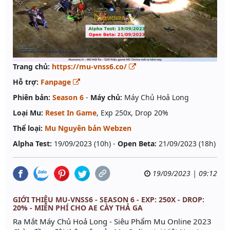
Trang chủ:
https://mu-vnss6.co/
Hỗ trợ:
Fanpage
Phiên bản:
Season 6
-
Máy chủ:
Máy Chủ Hoả Long
Loại Mu:
Reset In Game
, Exp 250x, Drop 20%
Thể loại:
Mu Nguyên bản Webzen
Alpha Test:
19/09/2023 (10h) -
Open Beta:
21/09/2023 (18h)
19/09/2023 | 09:12
GIỚI THIỆU MU-VNSS6 - SEASON 6 - EXP: 250X - DROP:
20% - MIỄN PHÍ CHO AE CÀY THẢ GA
Ra Mắt Máy Chủ Hoả Long - Siêu Phẩm Mu Online 2023