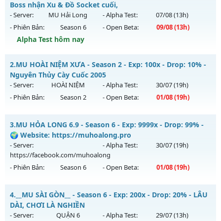
Boss nhận Xu & Đồ Socket cuối,
- Server:
MU Hải Long
- Alpha Test:
07/08
(13h)
- Phiên Bản:
Season 6
- Open Beta:
09/08
(13h)
Alpha Test hôm nay
MU Hải Long - Săn Boss nhận Xu & Đồ Socket cuối,
2.
MU HOÀI NIỆM XƯA - Season 2 - Exp: 100x - Drop: 10% -
Mu mới ra tháng 08 2026 - Mở máy chủ
MU Hải Long
vào
Nguyên Thủy Cày Cuốc 2005
13h ngày 09/08/2626
- Server:
HOÀI NIỆM
- Alpha Test:
30/07
(19h)
- Phiên Bản:
Season 2
- Open Beta:
01/08
(19h)
Exp: 200x - Drop: 30%
Kiểu reset: Reset In Game
MU HOÀI NIỆM XƯA - Nguyên Thủy Cày Cuốc 2005
3.
MU HỎA LONG 6.9 - Season 6 - Exp: 9999x - Drop: 99% -
Thể loại: Mu Nguyên bản Webzen
Mu mới ra tháng 08 2026 - Mở máy chủ
HOÀI NIỆM
vào 19h
🌍 Website: https://muhoalong.pro
Antihack: VietGuard
ngày 01/08/2626
- Server:
- Alpha Test:
30/07
(19h)
https://facebook.com/muhoalong
Exp: 100x - Drop: 10%
- Phiên Bản:
Season 6
- Open Beta:
01/08
(19h)
Kiểu reset: Reset In Game
Thể loại: Mu Nguyên bản Webzen
MU HỎA LONG 6.9 - 🌍 Website: https://muhoalong.pro
4.
__MU SÀI GÒN__ - Season 6 - Exp: 200x - Drop: 20% - LÂU
Antihack: Phiên bản mới nhất
Mu mới ra tháng 08 2026 - Mở máy chủ
DÀI, CHƠI LÀ NGHIỀN
https://facebook.com/muhoalong
vào 19h ngày
- Server:
QUẬN 6
- Alpha Test:
29/07
(13h)