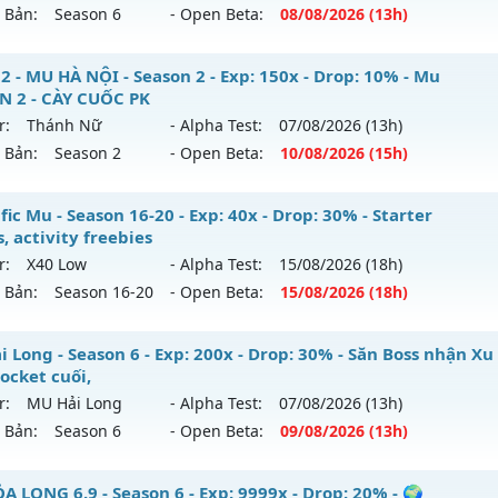
n Bản:
Season 6
- Open Beta:
08/08
/2026
(13h)
: 500x - Drop: 40%
u reset: Reset In Game
⭐⭐⭐Mu Atlans - free 99%,boss nhiều-hồi sinh
- MU HÀ NỘI - Season 2 - Exp: 150x - Drop: 10% - Mu
 loại: Mu Nguyên bản Webzen
N 2 - CÀY CUỐC PK
mới ra tháng 08 2026 - Mở máy chủ
Atlans
vào 13h ngày 0
r:
Thánh Nữ
- Alpha Test:
07/08
/2026
(13h)
ihack: Anti Vip
n Bản:
Season 2
- Open Beta:
10/08
/2026
(15h)
: 500x - Drop: 20%
u reset: Reset In Game
N2 - MU HÀ NỘI - Mu SEASON 2 - CÀY CUỐC PK
ic Mu - Season 16-20 - Exp: 40x - Drop: 30% - Starter
 loại: Mu Nguyên bản Webzen
, activity freebies
mới ra tháng 08 2026 - Mở máy chủ
Thánh Nữ
vào 15h ngà
r:
X40 Low
- Alpha Test:
15/08
/2026
(18h)
ihack: chống hack 99%
n Bản:
Season 16-20
- Open Beta:
15/08
/2026
(18h)
: 150x - Drop: 10%
u reset: Reset In Game
nific Mu - Starter events, activity freebies
 Long - Season 6 - Exp: 200x - Drop: 30% - Săn Boss nhận Xu
 loại: Mu Nguyên bản Webzen
ocket cuối,
mới ra tháng 08 2026 - Mở máy chủ
X40 Low
vào 18h ngày 
r:
MU Hải Long
- Alpha Test:
07/08
/2026
(13h)
ihack: IGMU.DEV
n Bản:
Season 6
- Open Beta:
09/08
/2026
(13h)
: 40x - Drop: 30%
u reset: Reset In Game
Hải Long - Săn Boss nhận Xu & Đồ Socket cuối,
 LONG 6.9 - Season 6 - Exp: 9999x - Drop: 20% - 🌍