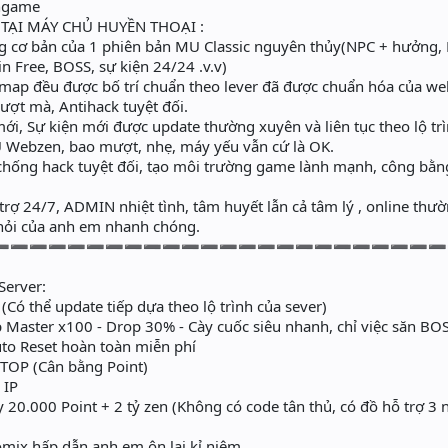
Ingame
 TẠI MÁY CHỦ HUYỀN THOẠI :
g cơ bản của 1 phiên bản MU Classic nguyên thủy(NPC + hưởng,
n Free, BOSS, sự kiện 24/24 .v.v)
map đều được bố trí chuẩn theo lever đã được chuẩn hóa của we
 mà, Antihack tuyệt đối.
ự kiện mới được update thường xuyên và liên tục theo lộ trì
Webzen, bao mượt, nhẹ, máy yếu vẫn cứ là OK.
hống hack tuyệt đối, tạo môi trường game lành mạnh, công bằng
trợ 24/7, ADMIN nhiệt tình, tâm huyết lẫn cả tâm lý , online thư
u hỏi của anh em nhanh chóng.
➖➖➖➖➖➖➖➖➖➖➖➖➖➖➖➖➖➖➖➖➖➖➖➖
Server:
Có thể update tiếp dựa theo lộ trình của sever)
 Master x100 - Drop 30% - Cày cuốc siêu nhanh, chỉ việc săn BO
to Reset hoàn toàn miễn phí
 TOP (Cân bằng Point)
 IP
 20.000 Point + 2 tỷ zen (Không có code tân thủ, có đồ hỗ trợ 3
mix hấp dẫn anh em ôn lại kỉ niệm