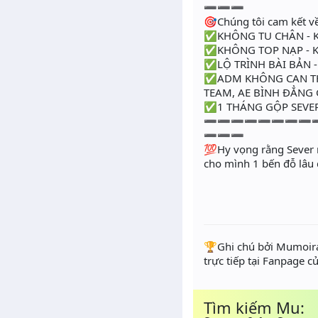
➖➖➖
🎯Chúng tôi cam kết về
✅KHÔNG TU CHÂN - 
✅KHÔNG TOP NẠP - 
✅LỘ TRÌNH BÀI BẢN -
✅ADM KHÔNG CAN TH
TEAM, AE BÌNH ĐẲNG 
✅1 THÁNG GỘP SEVER 
➖➖➖➖➖➖➖➖
➖➖➖
💯Hy vọng rằng Sever 
cho mình 1 bến đỗ lâu 
️🏆Ghi chú bởi Mumoira
trực tiếp tại Fanpage c
Tìm kiếm Mu: