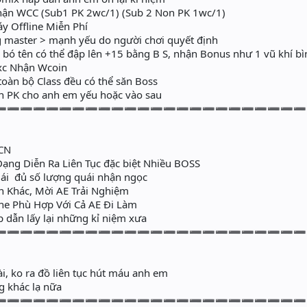
ận WCC (Sub1 PK 2wc/1) (Sub 2 Non PK 1wc/1)
y Offline Miễn Phí
master > mạnh yếu do người chơi quyết định
ới bó tên có thể đập lên +15 bằng B S, nhận Bonus như 1 vũ khí b
xc Nhận Wcoin
toàn bộ Class đều có thể săn Boss
n PK cho anh em yếu hoặc vào sau
➖➖➖➖➖➖➖➖➖➖➖➖➖➖➖➖➖➖➖➖➖➖➖➖
 CN
ạng Diễn Ra Liên Tục đặc biệt Nhiều BOSS
quái đủ số lượng quái nhận ngọc
n Khác, Mời AE Trải Nghiệm
ine Phù Hợp Với Cả AE Đi Làm
p dẫn lấy lại những kỉ niệm xưa
➖➖➖➖➖➖➖➖➖➖➖➖➖➖➖➖➖➖➖➖➖➖➖➖
i, ko ra đồ liên tục hút máu anh em
g khác lạ nữa
➖➖➖➖➖➖➖➖➖➖➖➖➖➖➖➖➖➖➖➖➖➖➖➖