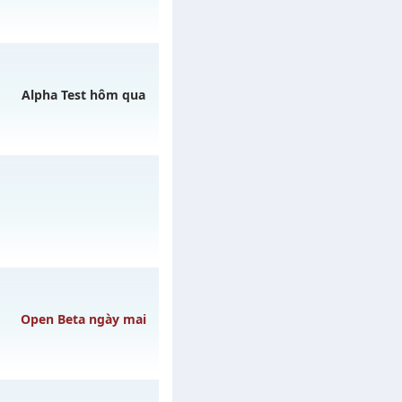
8/08/2626
Alpha Test hôm qua
y 10/08/2626
15/08/2626
Open Beta ngày mai