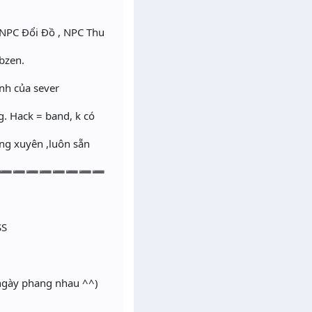
 NPC Đổi Đồ , NPC Thu
bzen.
nh của sever
. Hack = band, k có
ờng xuyên ,luôn sẵn
➖➖➖➖➖➖➖➖
SS
 ngày phang nhau ^^)