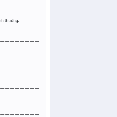
ình thường.
➖➖➖➖➖➖➖➖
➖➖➖➖➖➖➖➖
➖➖➖➖➖➖➖➖