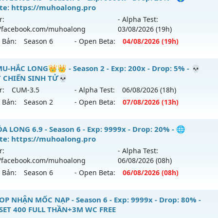
 loại: Mu Nguyên bản Webzen
te: https://muhoalong.pro
mới ra tháng 08 2026 - Mở máy chủ
MU Hải Long
vào 13h 
r:
- Alpha Test:
ihack: Mega-Anti
//facebook.com/muhoalong
03/08
/2026
(19h)
: 200x - Drop: 30%
n Bản:
Season 6
- Open Beta:
04/08
/2026
(19h)
u reset: Reset In Game
 loại: Mu Nguyên bản Webzen
A LONG 6.9 - 🌍 Website: https://muhoalong.pro
U-HẮC LONG👑👑 - Season 2 - Exp: 200x - Drop: 5% - 💀
 CHIẾN SINH TỬ💀
ihack: VietGuard
i ra tháng 08 2026 - Mở máy chủ
https://facebook.com/
r:
CUM-3.5
- Alpha Test:
06/08
/2026
(18h)
04/08/2626
n Bản:
Season 2
- Open Beta:
07/08
/2026
(13h)
9999x - Drop: 20%
👑MU-HẮC LONG👑👑 - 💀QUYẾT CHIẾN SINH TỬ💀
 LONG 6.9 - Season 6 - Exp: 9999x - Drop: 20% - 🌐
reset: Non Reset
te: https://muhoalong.pro
mới ra tháng 08 2026 - Mở máy chủ
CUM-3.5
vào 13h ngày 
oại: Mu Nguyên bản Webzen
r:
- Alpha Test:
//facebook.com/muhoalong
06/08
/2026
(08h)
: 200x - Drop: 5%
ack: XShield
n Bản:
Season 6
- Open Beta:
06/08
/2026
(08h)
u reset: Reset In Game
 loại: Mu Nguyên bản Webzen
A LONG 6.9 - 🌐 Website: https://muhoalong.pro
OP NHẬN MỐC NẠP - Season 6 - Exp: 9999x - Drop: 80% -
SET 400 FULL THẦN+3M WC FREE
ihack: Sharkguard
i ra tháng 08 2026 - Mở máy chủ
https://facebook.com/