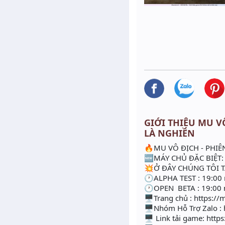
GIỚI THIỆU MU VÔ 
LÀ NGHIỀN
🔥MU VÔ ĐỊCH - PHIÊN
🆕MÁY CHỦ ĐẶC BIỆT:
💥Ở ĐÂY CHÚNG TÔI T
🕐ALPHA TEST : 19:00
🕐OPEN BETA : 19:00 
🖥Trang chủ : https:/
🖥Nhóm Hỗ Trợ Zalo :
🖥 Link tải game: http