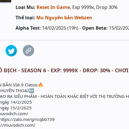
Loại Mu:
Reset In Game
, Exp 9999x, Drop 30%
Thể loại:
Mu Nguyên bản Webzen
Alpha Test:
14/02/2025 (19h) -
Open Beta:
15/02/202
ĐỊCH - SEASON 6 - EXP: 9999X - DROP: 30% - CHƠI
 BẢN SS6.9 Classic🔥
 HUYỀN THOẠI🆕
ẠO RA SIÊU PHẨM - HOÀN TOÀN KHÁC BIỆT VỚI THỊ TRƯỜNG H
 ngày 14/2/2025
ngày 15/2/2025
/muvodich.com/
 https://zalo.me/g/rcqbti739
s://muvodich.com/