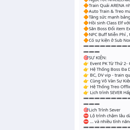
🔶Train Quái ARENA nh
🔶Auto Train & Treo má
🔶Tăng sức mạnh bảng 
🔶Hồi sinh Class Elf v
🔶Săn Boss Đổi item E
🔶NPC Buff Miễn Phí , 
🔶Có sự kiện ở Sub No
➖➖➖➖➖➖➖➖
➖➖➖
🎯SỰ KIỆN:
👉 Event PK Từ Thứ 2-
👉 Hệ Thống Boss Đa D
👉 BC, DV vip - train 
👉 Cùng Vô Vàn Sự Kiệ
👉 Hệ Thống Treo Offl
👉 Lịch trình SEVER Hấ
➖➖➖➖➖➖➖➖
➖➖➖
🎯Lịch Trình Sever
⛔ Lộ trình chậm lâu dà
⛔ ... và nhiều tính năn
➖➖➖➖➖➖➖➖