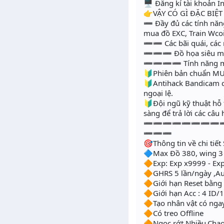
🖥 Đăng kí tài khoản 
👉VẬY CÓ GÌ ĐẶC BIỆT
➖ Đầy đủ các tính năn
mua đồ EXC, Train Wcoi
➖➖ Các bãi quái, các 
➖➖➖ Đồ họa siêu mượt
➖➖➖➖ Tính năng mới, S
🔰Phiên bản chuẩn MU 
🔰Antihack Bandicam c
ngoại lệ.
🔰Đội ngũ kỹ thuật hỗ 
sàng để trả lời các câ
➖➖➖➖➖➖➖➖
➖➖➖
🎯Thông tin về chi tiết 
🔷Max Đồ 380, wing 3 (
🔶Exp: Exp x9999 - Exp
🔶GHRS 5 lần/ngày ,Au
🔶Giới hạn Reset bằng
🔶Giới hạn Acc : 4 ID/1
🔶Tạo nhân vật có ngay
🔶Có treo Offline
🔶Ngọc rớt Nhiều,Chao