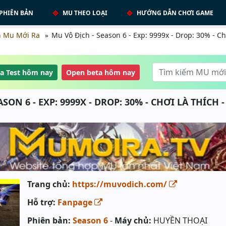
PHIÊN BẢN
MU THEO LOẠI
HƯỚNG DẪN CHƠI GAME
h Mu Mới Ra
Mu Vô Địch - Season 6 - Exp: 9999x - Drop: 30% - Ch
a Test hôm nay
Open beta hôm nay
SON 6 - EXP: 9999X - DROP: 30% - CHƠI LÀ THÍCH
Trang chủ:
https://muvodich.com/
Hỗ trợ:
Fanpage
Phiên bản:
Season 6
-
Máy chủ:
HUYỀN THOẠI