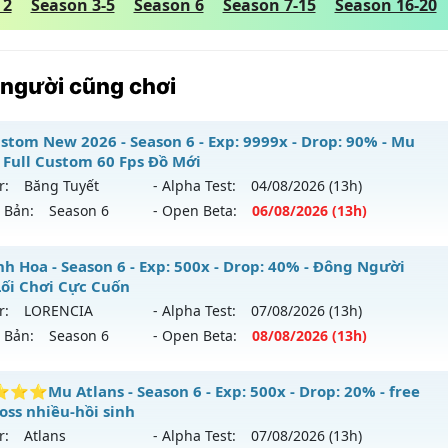
 2
Season 3-5
Season 6
Season 7-15
Season 16-20
 người cũng chơi
stom New 2026 - Season 6 - Exp: 9999x - Drop: 90% - Mu
 Full Custom 60 Fps Đồ Mới
r:
Băng Tuyết
- Alpha Test:
04/08
/2026
(13h)
n Bản:
Season 6
- Open Beta:
06/08
/2026
(13h)
Custom New 2026 - Mu Ss6.18 Full Custom 60 Fps Đồ Mới
h Hoa - Season 6 - Exp: 500x - Drop: 40% - Đông Người
Lối Chơi Cực Cuốn
mới ra tháng 08 2026 - Mở máy chủ
Băng Tuyết
vào 13h ng
r:
LORENCIA
- Alpha Test:
07/08
/2026
(13h)
n Bản:
Season 6
- Open Beta:
08/08
/2026
(13h)
: 9999x - Drop: 90%
u reset: Reset In Game
Tinh Hoa - Đông Người Chơi-Lối Chơi Cực Cuốn
Mu Atlans - Season 6 - Exp: 500x - Drop: 20% - free
 loại: Mu Custom thêm đồ mới
oss nhiều-hồi sinh
mới ra tháng 08 2026 - Mở máy chủ
LORENCIA
vào 13h ngà
r:
Atlans
- Alpha Test:
07/08
/2026
(13h)
ihack: Gold Dragon