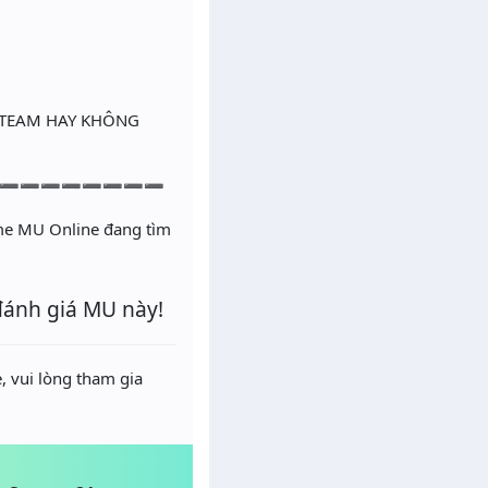
 TEAM HAY KHÔNG
➖➖➖➖➖➖➖➖
ame MU Online đang tìm
đánh giá MU này!
, vui lòng tham gia