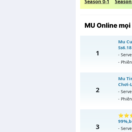
Season 0-1
Season
MU Online mọi
Mu Cu
Ss6.18
1
- Serve
- Phiê
Mu 
Mu Tin
Chơi-
2
Mu 
- Serve
- Phiê
Exp
Kiể
Mu 
⭐⭐⭐⭐⭐
Thể
99%,b
3
Mu 
- Serve
Ant