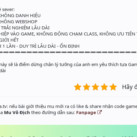
 sever:
KHÔNG DANH HIỆU
KHÔNG WEBSHOP
 TRẢI NGHIỆM LÂU DÀI
IỆP VÀO GAME, KHÔNG ĐỘNG CHẠM CLASS, KHÔNG ƯU TIÊN
GIỚI HẾT
1 LẦN - DUY TRÌ LÂU DÀI - ỔN ĐỊNH
➖➖➖➖➖➖➖➖➖➖➖➖➖➖➖➖➖➖➖➖➖➖➖➖
này sẽ là điểm dừng chân lý tưởng của anh em yêu thích tựa G
dài
Hãy 
.tv: nếu bài giới thiệu mu mới ra có like & share nhận code game
ủa
Mu Vô Địch
theo đường dẫn sau:
Fanpage