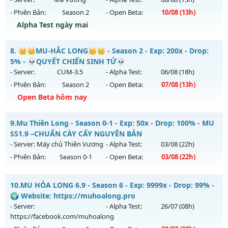
- Phiên Bản:
Season 2
- Open Beta:
10/08
(13h)
Exp: 9999x - Drop: 50%
Alpha Test ngày mai
Kiểu reset: Reset In Game
Thể loại: Mu Nguyên bản Webzen
Cày Cuốc Không Mốc - Săn Boss Cực Đã Train 1 Wc Tại K4
8.
👑👑MU-HẮC LONG👑👑 - Season 2 - Exp: 200x - Drop:
Antihack: XSHield
Mu mới ra tháng 08 2026 - Mở máy chủ
Ma Vương
vào 13h
5% - 💀QUYẾT CHIẾN SINH TỬ💀
ngày 10/08/2626
- Server:
CUM-3.5
- Alpha Test:
06/08
(18h)
- Phiên Bản:
Season 2
- Open Beta:
07/08
(13h)
Exp: 200x - Drop: 20%
Open Beta hôm nay
Kiểu reset: Reset In Game
Thể loại: Mu Nguyên bản Webzen
👑👑MU-HẮC LONG👑👑 - 💀QUYẾT CHIẾN SINH TỬ💀
9.
Mu Thiên Long - Season 0-1 - Exp: 50x - Drop: 100% - MU
Antihack: GameGuard
Mu mới ra tháng 08 2026 - Mở máy chủ
CUM-3.5
vào 13h
SS1.9 –CHUẨN CÀY CẤY NGUYÊN BẢN
ngày 07/08/2626
- Server:
Máy chủ Thiên Vương
- Alpha Test:
03/08
(22h)
- Phiên Bản:
Season 0-1
- Open Beta:
03/08
(22h)
Exp: 200x - Drop: 5%
Kiểu reset: Reset In Game
Mu Thiên Long - MU SS1.9 –CHUẨN CÀY CẤY NGUYÊN BẢN
10.
MU HỎA LONG 6.9 - Season 6 - Exp: 9999x - Drop: 99% -
Thể loại: Mu Nguyên bản Webzen
Mu mới ra tháng 08 2026 - Mở máy chủ
Máy chủ Thiên
🌍 Website: https://muhoalong.pro
Antihack: Sharkguard
Vương
vào 22h ngày 03/08/2626
- Server:
- Alpha Test:
26/07
(08h)
https://facebook.com/muhoalong
Exp: 50x - Drop: 100%