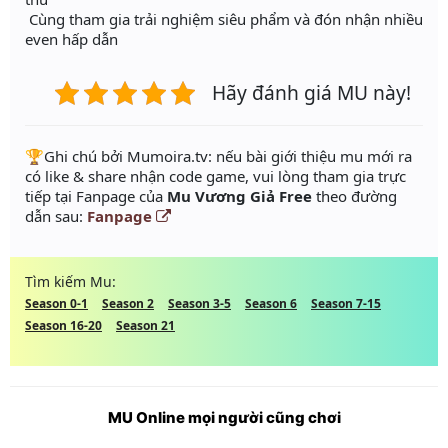
Cùng tham gia trải nghiệm siêu phẩm và đón nhận nhiều
even hấp dẫn
Hãy đánh giá MU này!
️🏆Ghi chú bởi Mumoira.tv: nếu bài giới thiệu mu mới ra
có like & share nhận code game, vui lòng tham gia trực
tiếp tại Fanpage của
Mu Vương Giả Free
theo đường
dẫn sau:
Fanpage
Tìm kiếm Mu:
Season 0-1
Season 2
Season 3-5
Season 6
Season 7-15
Season 16-20
Season 21
MU Online mọi người cũng chơi