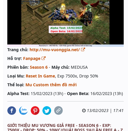
Trang chủ:
http://mu-vuonggia.net/
Hỗ trợ:
Fanpage
Phiên bản:
Season 6
-
Máy chủ:
MEDUSA
Loại Mu:
Reset In Game
, Exp 7500x, Drop 50%
Thể loại:
Mu Custom thêm đồ mới
Alpha Test:
15/02/2023 (13h) -
Open Beta:
16/02/2023 (13h)
13/02/2023 | 17:41
GIỚI THIỆU MU VƯƠNG GIẢ FREE - SEASON 6 - EXP:
7500X - DROP: 50% - 10WC/QUÁI,BOSS 1H/LẦN,FREE A - Z