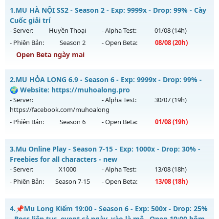
1.
MU HÀ NỘI SS2 - Season 2 - Exp: 9999x - Drop: 99% - Cày
Cuốc giải trí
- Server:
Huyền Thoại
- Alpha Test:
01/08
(14h)
- Phiên Bản:
Season 2
- Open Beta:
08/08
(20h)
Open Beta ngày mai
MU HÀ NỘI SS2 - Cày Cuốc giải trí
2.
MU HỎA LONG 6.9 - Season 6 - Exp: 9999x - Drop: 99% -
Mu mới ra tháng 08 2026 - Mở máy chủ
Huyền Thoại
vào
🌍 Website: https://muhoalong.pro
20h ngày 08/08/2626
- Server:
- Alpha Test:
30/07
(19h)
https://facebook.com/muhoalong
Exp: 9999x - Drop: 99%
- Phiên Bản:
Season 6
- Open Beta:
01/08
(19h)
Kiểu reset: Reset In Game
Thể loại: Mu Nguyên bản Webzen
MU HỎA LONG 6.9 - 🌍 Website: https://muhoalong.pro
3.
Mu Online Play - Season 7-15 - Exp: 1000x - Drop: 30% -
Antihack: ugk
Mu mới ra tháng 08 2026 - Mở máy chủ
Freebies for all characters - new
https://facebook.com/muhoalong
vào 19h ngày
- Server:
X1000
- Alpha Test:
13/08
(18h)
01/08/2626
- Phiên Bản:
Season 7-15
- Open Beta:
13/08
(18h)
Exp: 9999x - Drop: 99%
Mu Online Play - Freebies for all characters - new
Kiểu reset: Non Reset
4.
📌Mu Long Kiếm 19:00 - Season 6 - Exp: 500x - Drop: 25%
Mu mới ra tháng 08 2026 - Mở máy chủ
X1000
vào 18h ngày
- Boss liên tục, event cả ngày, vào là mê , Open 19:00 hôm