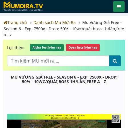
Trang chủ
Danh sách Mu Mới Ra
Mu Vương Giả Free -
Season 6 - Exp: 7500x - Drop: 50% - 10wc/quái,boss 1h/lần,free
a - z
Lọc theo:
Alpha Test hôm nay
Open beta hôm nay
MU VƯƠNG GIẢ FREE - SEASON 6 - EXP: 7500X - DROP:
50% - 10WC/QUÁI,BOSS 1H/LẦN,FREE A - Z