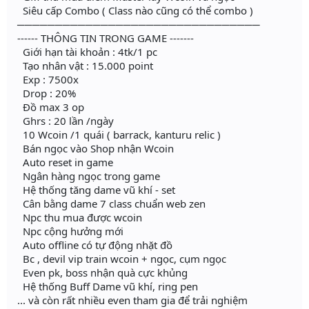
Siêu cấp Combo ( Class nào cũng có thể combo )
────────────────────────────────
------ THÔNG TIN TRONG GAME -------
Giới hạn tài khoản : 4tk/1 pc
Tạo nhân vật : 15.000 point
Exp : 7500x
Drop : 20%
Đồ max 3 op
Ghrs : 20 lần /ngày
10 Wcoin /1 quái ( barrack, kanturu relic )
Bán ngọc vào Shop nhận Wcoin
Auto reset in game
Ngân hàng ngọc trong game
Hệ thống tăng dame vũ khí - set
Cân bằng dame 7 class chuẩn web zen
Npc thu mua được wcoin
Npc cộng hưởng mới
Auto offline có tự động nhặt đồ
Bc , devil vip train wcoin + ngọc, cụm ngọc
Even pk, boss nhận quà cực khủng
Hệ thống Buff Dame vũ khí, ring pen
... và còn rất nhiều even tham gia để trải nghiệm