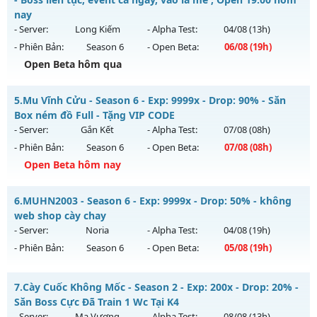
Thể loại: Mu Nguyên bản Webzen
13/08/2626
nay
Antihack: XShield
- Server:
Long Kiếm
- Alpha Test:
04/08
(13h)
Exp: 1000x - Drop: 30%
- Phiên Bản:
Season 6
- Open Beta:
06/08
(19h)
Kiểu reset: Reset In Game
Open Beta hôm qua
Thể loại: Mu Nguyên bản Webzen
📌Mu Long Kiếm 19:00 - Boss liên tục, event cả ngày, vào là
Antihack: AntiShield
5.
Mu Vĩnh Cửu - Season 6 - Exp: 9999x - Drop: 90% - Săn
mê , Open 19:00 hôm nay
Box ném đồ Full - Tặng VIP CODE
Mu mới ra tháng 08 2026 - Mở máy chủ
Long Kiếm
vào 19h
- Server:
Gắn Kết
- Alpha Test:
07/08
(08h)
ngày 06/08/2626
- Phiên Bản:
Season 6
- Open Beta:
07/08
(08h)
Exp: 500x - Drop: 25%
Open Beta hôm nay
Kiểu reset: Reset In Game
Mu Vĩnh Cửu - Săn Box ném đồ Full - Tặng VIP CODE
6.
MUHN2003 - Season 6 - Exp: 9999x - Drop: 50% - không
Thể loại: Mu Nguyên bản Webzen
Mu mới ra tháng 08 2026 - Mở máy chủ
Gắn Kết
vào 08h
web shop cày chay
Antihack: VIP SHIELD
ngày 07/08/2626
- Server:
Noria
- Alpha Test:
04/08
(19h)
- Phiên Bản:
Season 6
- Open Beta:
05/08
(19h)
Exp: 9999x - Drop: 90%
Kiểu reset: Reset In Game
MUHN2003 - không web shop cày chay
7.
Cày Cuốc Không Mốc - Season 2 - Exp: 200x - Drop: 20% -
Thể loại: Mu Nguyên bản Webzen
Mu mới ra tháng 08 2026 - Mở máy chủ
Noria
vào 19h ngày
Săn Boss Cực Đã Train 1 Wc Tại K4
Antihack: ICMPROTECT ✅ 🔴 ✨ ⚡️
05/08/2626
- Server:
Ma Vương
- Alpha Test:
08/08
(13h)