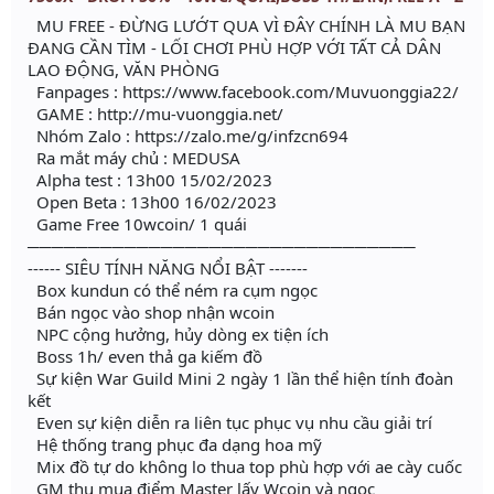
MU FREE - ĐỪNG LƯỚT QUA VÌ ĐÂY CHÍNH LÀ MU BẠN
ĐANG CẦN TÌM - LỐI CHƠI PHÙ HỢP VỚI TẤT CẢ DÂN
LAO ĐỘNG, VĂN PHÒNG
Fanpages : https://www.facebook.com/Muvuonggia22/
GAME : http://mu-vuonggia.net/
Nhóm Zalo : https://zalo.me/g/infzcn694
Ra mắt máy chủ : MEDUSA
Alpha test : 13h00 15/02/2023
Open Beta : 13h00 16/02/2023
Game Free 10wcoin/ 1 quái
────────────────────────────────
------ SIÊU TÍNH NĂNG NỔI BẬT -------
Box kundun có thể ném ra cụm ngọc
Bán ngọc vào shop nhận wcoin
NPC cộng hưởng, hủy dòng ex tiện ích
Boss 1h/ even thả ga kiếm đồ
Sự kiện War Guild Mini 2 ngày 1 lần thể hiện tính đoàn
kết
Even sự kiện diễn ra liên tục phục vụ nhu cầu giải trí
Hệ thống trang phục đa dạng hoa mỹ
Mix đồ tự do không lo thua top phù hợp với ae cày cuốc
GM thu mua điểm Master lấy Wcoin và ngọc