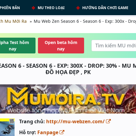
PHIÊN BẢN
MU THEO LOẠI
HƯỚNG DẪN CHƠI GAME
ch Mu Mới Ra
Mu Web Zen Season 6 - Season 6 - Exp: 300x - Dr
lpha Test hôm
Open beta hôm
nay
nay
SON 6 - SEASON 6 - EXP: 300X - DROP: 30% - MU 
ĐỒ HỌA ĐẸP , PK
Trang chủ:
http://mu-webzen.com/
Hỗ trợ:
Fanpage