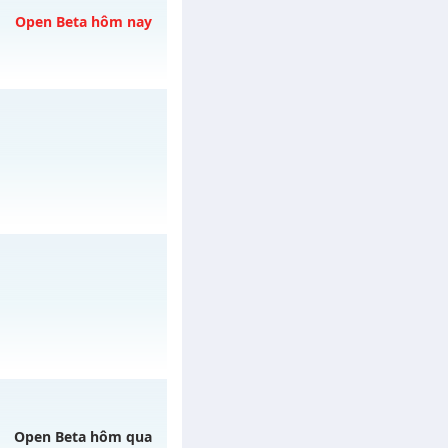
Open Beta hôm nay
h ngày 06/08/2626
/muhoalong
vào 15h
/muhoalong
vào 08h
Open Beta hôm qua