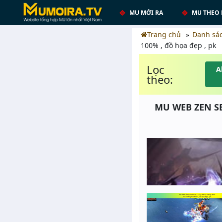
MU MỚI RA
MU THEO 
Trang chủ
Danh sá
100% , đồ họa đẹp , pk
Lọc
A
theo:
MU WEB ZEN SEA