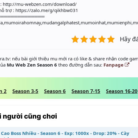
: http://mu-webzen.com/download/
ỗ trợ : https://zalo.me/g/qikhbw031
══════════════
a,mumoirahomnay,mudangalphatest,mumoinhat,mumienphi,m
Hãy đ
a.tv: nếu bài giới thiệu mu mới ra có like & share nhận code gam
 của
Mu Web Zen Season 6
theo đường dẫn sau:
Fanpage
n 2
Season 3-5
Season 6
Season 7-15
Season 16-20
 người cũng chơi
Cao Boss Nhiều - Season 6 - Exp: 1000x - Drop: 20% - Cày