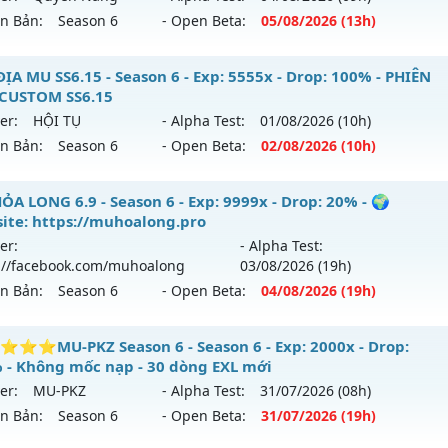
ack: XShield
 03/08/2626
ên Bản:
Season 6
- Open Beta:
05/08
/2026
(13h)
9999x - Drop: 20%
yền Năng S6 - GIẢI TRÍ-DỄ CHƠI
ĐỊA MU SS6.15 - Season 6 - Exp: 5555x - Drop: 100% - PHIÊN
reset: Non Reset
CUSTOM SS6.15
 mới ra tháng 08 2026 - Mở máy chủ
Quyền Năng
vào 13h
loại: Mu Nguyên bản Webzen
er:
HỘI TỤ
- Alpha Test:
01/08
/2026
(10h)
ên Bản:
Season 6
- Open Beta:
02/08
/2026
(10h)
p: 500x - Drop: 20%
ack: XShield
ểu reset: Reset In Game
ỤC ĐỊA MU SS6.15 - PHIÊN BẢN CUSTOM SS6.15
ỎA LONG 6.9 - Season 6 - Exp: 9999x - Drop: 20% - 🌍
hể loại: Mu Nguyên bản Webzen
ite: https://muhoalong.pro
 mới ra tháng 08 2026 - Mở máy chủ
HỘI TỤ
vào 10h ngày 
er:
- Alpha Test:
tihack: PRO
://facebook.com/muhoalong
03/08
/2026
(19h)
p: 5555x - Drop: 100%
ên Bản:
Season 6
- Open Beta:
04/08
/2026
(19h)
ểu reset: Reset In Game
ể loại: Mu Custom thêm đồ mới
ỎA LONG 6.9 - 🌍 Website: https://muhoalong.pro
⭐MU-PKZ Season 6 - Season 6 - Exp: 2000x - Drop:
 - Không mốc nạp - 30 dòng EXL mới
tihack: SPK
ới ra tháng 08 2026 - Mở máy chủ
https://facebook.com
er:
MU-PKZ
- Alpha Test:
31/07
/2026
(08h)
 04/08/2626
ên Bản:
Season 6
- Open Beta:
31/07
/2026
(19h)
9999x - Drop: 20%