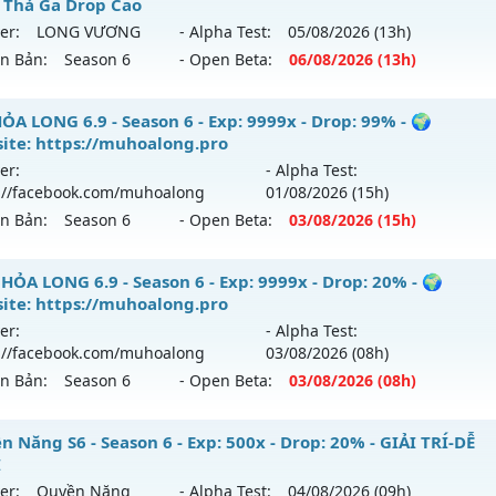
 Thả Ga Drop Cao
er:
LONG VƯƠNG
- Alpha Test:
05/08
/2026
(13h)
ên Bản:
Season 6
- Open Beta:
06/08
/2026
(13h)
op Cao Boss Nhiều - Cày Cuốc Thả Ga Drop Cao
ỎA LONG 6.9 - Season 6 - Exp: 9999x - Drop: 99% - 🌍
ite: https://muhoalong.pro
 mới ra tháng 08 2026 - Mở máy chủ
LONG VƯƠNG
vào 13
er:
- Alpha Test:
://facebook.com/muhoalong
01/08
/2026
(15h)
p: 1000x - Drop: 20%
ên Bản:
Season 6
- Open Beta:
03/08
/2026
(15h)
ểu reset: Reset In Game
hể loại: Mu Nguyên bản Webzen
ỎA LONG 6.9 - 🌍 Website: https://muhoalong.pro
HỎA LONG 6.9 - Season 6 - Exp: 9999x - Drop: 20% - 🌍
ite: https://muhoalong.pro
ntihack: GameGuard
ới ra tháng 08 2026 - Mở máy chủ
https://facebook.com
er:
- Alpha Test:
 03/08/2626
://facebook.com/muhoalong
03/08
/2026
(08h)
ên Bản:
Season 6
- Open Beta:
03/08
/2026
(08h)
9999x - Drop: 99%
reset: Non Reset
HỎA LONG 6.9 - 🌍 Website: https://muhoalong.pro
 Năng S6 - Season 6 - Exp: 500x - Drop: 20% - GIẢI TRÍ-DỄ
loại: Mu Nguyên bản Webzen
I
ới ra tháng 08 2026 - Mở máy chủ
https://facebook.com
er:
Quyền Năng
- Alpha Test:
04/08
/2026
(09h)