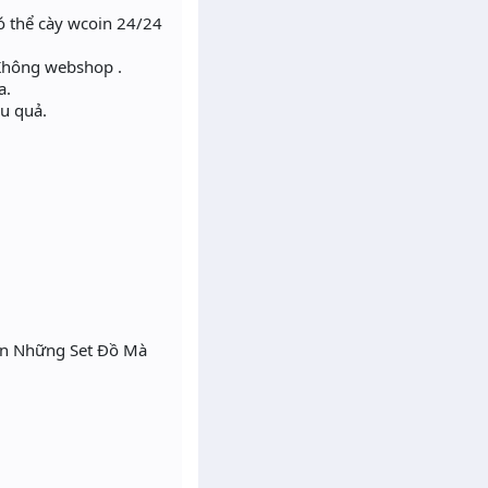
ó thể cày wcoin 24/24
 Không webshop .
a.
u quả.
ọn Những Set Đồ Mà