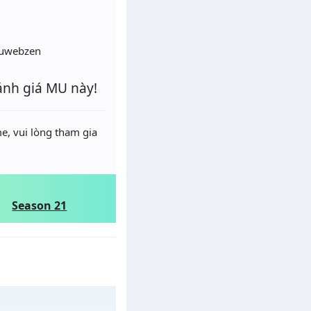
uwebzen
ánh giá MU này!
e, vui lòng tham gia
Season 21