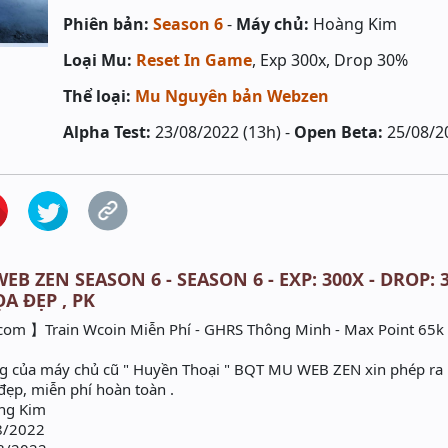
Phiên bản:
Season 6
-
Máy chủ:
Hoàng Kim
Loại Mu:
Reset In Game
, Exp 300x, Drop 30%
Thể loại:
Mu Nguyên bản Webzen
Alpha Test:
23/08/2022 (13h) -
Open Beta:
25/08/2
EB ZEN SEASON 6 - SEASON 6 - EXP: 300X - DROP:
ỌA ĐẸP , PK
om 】Train Wcoin Miễn Phí - GHRS Thông Minh - Max Point 65k 
g của máy chủ cũ " Huyền Thoại " BQT MU WEB ZEN xin phép ra
đẹp, miễn phí hoàn toàn .
àng Kim
8/2022