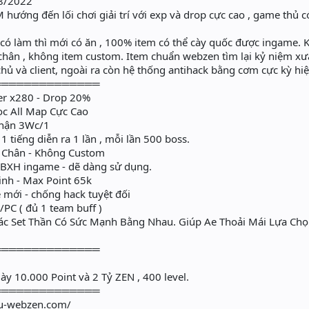
8/2022
ớng đến lối chơi giải trí với exp và drop cực cao , game thủ c
 có làm thì mới có ăn , 100% item có thể cày quốc được ingame.
hân , không item custom. Item chuẩn webzen tìm lại kỷ niệm xư
ủ và client, ngoài ra còn hệ thống antihack bằng cơm cực kỳ hiệ
══════════════
er x280 - Drop 20%
c All Map Cực Cao
nhận 3Wc/1
 tiếng diễn ra 1 lần , mỗi lần 500 boss.
 Chân - Không Custom
 BXH ingame - dẽ dàng sử dụng.
h - Max Point 65k
mới - chống hack tuyệt đối
PC ( đủ 1 team buff )
ác Set Thần Có Sức Mạnh Bằng Nhau. Giúp Ae Thoải Mái Lựa Ch
══════════════
y 10.000 Point và 2 Tỷ ZEN , 400 level.
══════════════
mu-webzen.com/