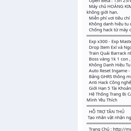
Open Beta : 13h 25/
Máy chủ HOÀNG KIM hư
không giới hạn.
Miễn phí vơi tiêu chí
Không danh hiệu tu c
Chống hack từ máy ch
═════════════
Exp x300 - Exp Mast
Drop Item Exl và Ngọ
Train Quái Barrack 
Boss vàng 1k 1 con , 1
Không Danh Hiệu Tu
Auto Reset Ingame -
Bảng GHRS thông min
Anti Hack Công nghệ 
Giới Hạn 5 Tài Khoản/
Hệ Thống Trang Bị C
Mình Yêu Thích
═════════════
HỖ TRỢ TÂN THỦ
Tạo nhân vật nhận ngà
═════════════
Trang Chủ : http://