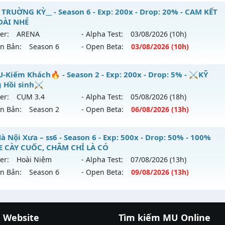
⭐⭐⭐⭐MU-PKZ Season 6 - Không mốc nạp - 30 dòng EX
 TRUỜNG KỲ__ - Season 6 - Exp: 200x - Drop: 20% - CAM KẾT
reset: Non Reset
DÀI NHÉ
 mới ra tháng 07 2026 - Mở máy chủ
MU-PKZ
vào 19h ngày
loại: Mu Nguyên bản Webzen
er:
ARENA
- Alpha Test:
03/08
/2026
(10h)
ên Bản:
Season 6
- Open Beta:
03/08
/2026
(10h)
p: 2000x - Drop: 200%
ack: XShield
ểu reset: Reset In Game
_MU TRUỜNG KỲ__ - CAM KẾT LÂU DÀI NHÉ
-Kiếm Khách🔥 - Season 2 - Exp: 200x - Drop: 5% - ⚔️KỸ
hể loại: Mu Nguyên bản Webzen
 Hồi sinh⚔️
 mới ra tháng 08 2026 - Mở máy chủ
ARENA
vào 10h ngày 
er:
CỤM 3.4
- Alpha Test:
05/08
/2026
(18h)
tihack: SuperAnti
ên Bản:
Season 2
- Open Beta:
06/08
/2026
(13h)
p: 200x - Drop: 20%
ểu reset: Reset In Game
MU-Kiếm Khách🔥 - ⚔️KỸ Năng Hồi sinh⚔️
 Nội Xưa – ss6 - Season 6 - Exp: 500x - Drop: 50% - 100%
hể loại: Mu Nguyên bản Webzen
 CÀY CUỐC, CHĂM CHỈ LÀ CÓ
 mới ra tháng 08 2026 - Mở máy chủ
CỤM 3.4
vào 13h ngày
er:
Hoài Niệm
- Alpha Test:
07/08
/2026
(13h)
tihack: GoldShield
ên Bản:
Season 6
- Open Beta:
09/08
/2026
(13h)
p: 200x - Drop: 5%
ểu reset: Reset In Game
U Hà Nội Xưa – ss6 - 100% GAME CÀY CUỐC, CHĂM CHỈ LÀ 
hể loại: Mu Nguyên bản Webzen
 Website
Tìm kiếm MU Online
 mới ra tháng 08 2026 - Mở máy chủ
Hoài Niệm
vào 13h n
cá đổi thưởng
|
Xôi Lạc TV
|
789club
|
789club