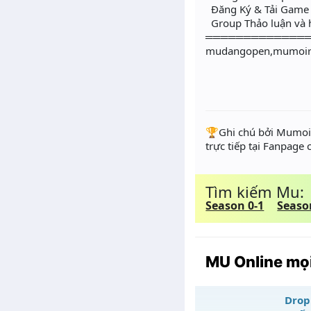
Đăng Ký & Tải Game 
Group Thảo luận và h
═════════════
mudangopen,mumoir
️🏆Ghi chú bởi Mumoir
trực tiếp tại Fanpage
Tìm kiếm Mu:
Season 0-1
Seaso
MU Online mọi
Drop 