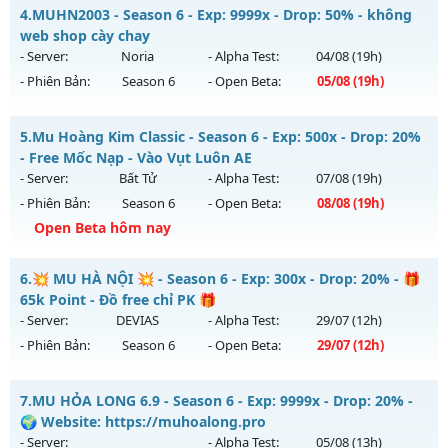
Thể loại: Mu Nguyên bản Webzen
Mu NhânPhâm - Mu 6.0 Clasic
4.
MUHN2003 - Season 6 - Exp: 9999x - Drop: 50% - không
Antihack: GoldShield
Mu mới ra tháng 08 2026 - Mở máy chủ
Mu NhânPhâm
vào
web shop cày chay
13h ngày 09/08/2626
- Server:
Noria
- Alpha Test:
04/08
(19h)
- Phiên Bản:
Season 6
- Open Beta:
05/08
(19h)
Exp: 99x - Drop: 999%
Kiểu reset: Reset In Game
MUHN2003 - không web shop cày chay
5.
Mu Hoàng Kim Classic - Season 6 - Exp: 500x - Drop: 20%
Thể loại: Mu Nguyên bản Webzen
Mu mới ra tháng 08 2026 - Mở máy chủ
Noria
vào 19h ngày
- Free Mốc Nạp - Vào Vụt Luôn AE
Antihack: goldshield💥
05/08/2626
- Server:
Bất Tử
- Alpha Test:
07/08
(19h)
- Phiên Bản:
Season 6
- Open Beta:
08/08
(19h)
Exp: 9999x - Drop: 50%
Open Beta hôm nay
Kiểu reset: Reset In Game
Thể loại: Mu Nguyên bản Webzen
Mu Hoàng Kim Classic - Free Mốc Nạp - Vào Vụt Luôn AE
6.
💥 MU HÀ NỘI 💥 - Season 6 - Exp: 300x - Drop: 20% - 🎁
Antihack: XSHield
Mu mới ra tháng 08 2026 - Mở máy chủ
Bất Tử
vào 19h
65k Point - Đồ free chỉ PK 🎁
ngày 08/08/2626
- Server:
DEVIAS
- Alpha Test:
29/07
(12h)
- Phiên Bản:
Season 6
- Open Beta:
29/07
(12h)
Exp: 500x - Drop: 20%
Kiểu reset: Reset In Game
💥 MU HÀ NỘI 💥 - 🎁 65k Point - Đồ free chỉ PK 🎁
7.
MU HỎA LONG 6.9 - Season 6 - Exp: 9999x - Drop: 20% -
Thể loại: Mu Nguyên bản Webzen
Mu mới ra tháng 07 2026 - Mở máy chủ
DEVIAS
vào 12h
🌍 Website: https://muhoalong.pro
Antihack: X-Team
ngày 29/07/2626
- Server:
- Alpha Test:
05/08
(13h)