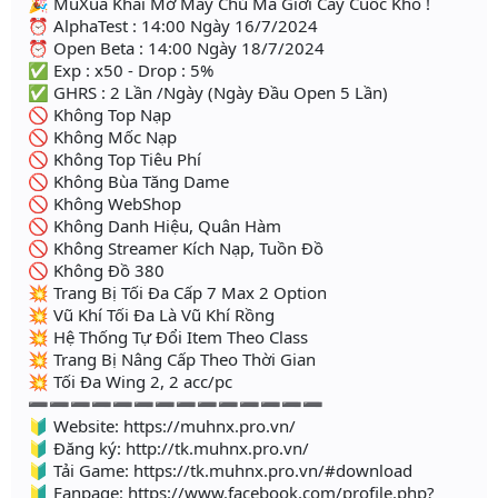
🎉 MuXua Khai Mở Máy Chủ Ma Giới Cày Cuốc Khó !
⏰ AlphaTest : 14:00 Ngày 16/7/2024
⏰ Open Beta : 14:00 Ngày 18/7/2024
✅ Exp : x50 - Drop : 5%
✅ GHRS : 2 Lần /Ngày (Ngày Đầu Open 5 Lần)
🚫 Không Top Nạp
🚫 Không Mốc Nạp
🚫 Không Top Tiêu Phí
🚫 Không Bùa Tăng Dame
🚫 Không WebShop
🚫 Không Danh Hiệu, Quân Hàm
🚫 Không Streamer Kích Nạp, Tuồn Đồ
🚫 Không Đồ 380
💥 Trang Bị Tối Đa Cấp 7 Max 2 Option
💥 Vũ Khí Tối Đa Là Vũ Khí Rồng
💥 Hệ Thống Tự Đổi Item Theo Class
💥 Trang Bị Nâng Cấp Theo Thời Gian
💥 Tối Đa Wing 2, 2 acc/pc
➖➖➖➖➖➖➖➖➖➖➖➖➖➖
🔰 Website: https://muhnx.pro.vn/
🔰 Đăng ký: http://tk.muhnx.pro.vn/
🔰 Tải Game: https://tk.muhnx.pro.vn/#download
🔰 Fanpage: https://www.facebook.com/profile.php?