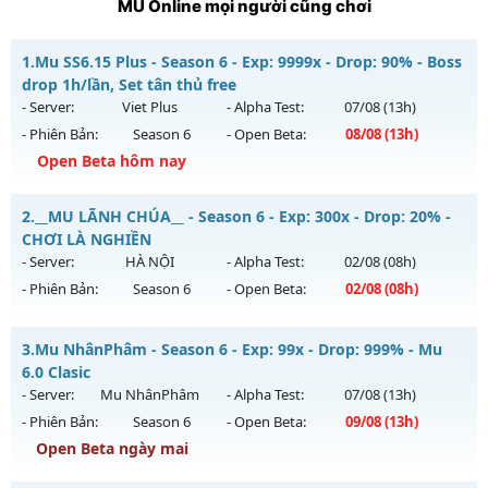
MU Online mọi người cũng chơi
1.
Mu SS6.15 Plus - Season 6 - Exp: 9999x - Drop: 90% - Boss
drop 1h/lần, Set tân thủ free
- Server:
Viet Plus
- Alpha Test:
07/08
(13h)
- Phiên Bản:
Season 6
- Open Beta:
08/08
(13h)
Open Beta hôm nay
Mu SS6.15 Plus - Boss drop 1h/lần, Set tân thủ free
2.
__MU LÃNH CHÚA__ - Season 6 - Exp: 300x - Drop: 20% -
Mu mới ra tháng 08 2026 - Mở máy chủ
Viet Plus
vào 13h
CHƠI LÀ NGHIỀN
ngày 08/08/2626
- Server:
HÀ NỘI
- Alpha Test:
02/08
(08h)
- Phiên Bản:
Season 6
- Open Beta:
02/08
(08h)
Exp: 9999x - Drop: 90%
Kiểu reset: Reset In Game
__MU LÃNH CHÚA__ - CHƠI LÀ NGHIỀN
3.
Mu NhânPhâm - Season 6 - Exp: 99x - Drop: 999% - Mu
Thể loại: Mu Bán Đồ Full Trong Shop
Mu mới ra tháng 08 2026 - Mở máy chủ
HÀ NỘI
vào 08h
6.0 Clasic
Antihack: Phoenix chống hack mới
ngày 02/08/2626
- Server:
Mu NhânPhâm
- Alpha Test:
07/08
(13h)
- Phiên Bản:
Season 6
- Open Beta:
09/08
(13h)
Exp: 300x - Drop: 20%
Open Beta ngày mai
Kiểu reset: Reset In Game