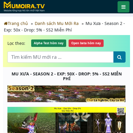
Trang chủ
Danh sách Mu Mới Ra
Mu Xưa - Season 2 -
Exp: 50x - Drop: 5% - SS2 Miễn Phí
Lọc theo:
Alpha Test hôm nay
Open beta hôm nay
MU XƯA - SEASON 2 - EXP: 50X - DROP: 5% - SS2 MIỄN
PHÍ