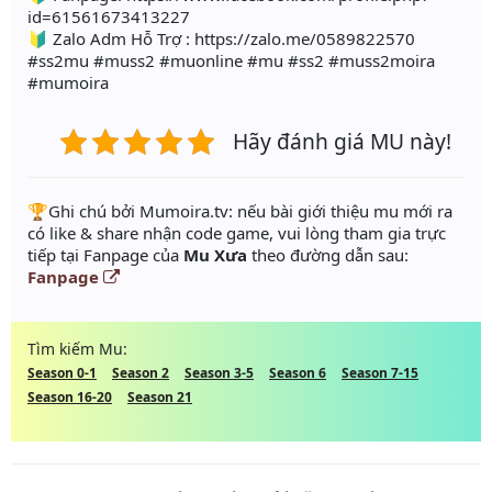
id=61561673413227
🔰 Zalo Adm Hỗ Trợ : https://zalo.me/0589822570
#ss2mu #muss2 #muonline #mu #ss2 #muss2moira
#mumoira
Hãy đánh giá MU này!
️🏆Ghi chú bởi Mumoira.tv: nếu bài giới thiệu mu mới ra
có like & share nhận code game, vui lòng tham gia trực
tiếp tại Fanpage của
Mu Xưa
theo đường dẫn sau:
Fanpage
Tìm kiếm Mu:
Season 0-1
Season 2
Season 3-5
Season 6
Season 7-15
Season 16-20
Season 21