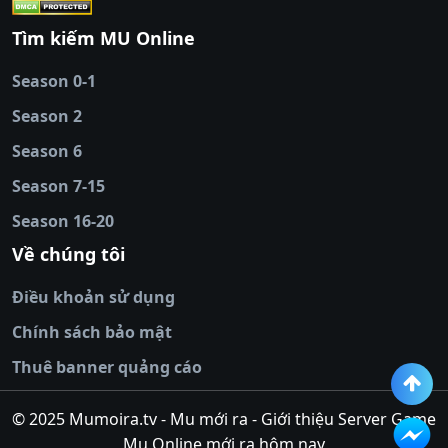
cái
|
qh88
|
Ok9
|
nhatvip
|
socolive
|
Ku
88
|
tài xỉu
Tìm kiếm MU Online
online
|
sunwin
|
hitclub
|
b52club
|
iwin
cái uy tín
|
kèo nhà
Season 0-1
cái
|
nowgoal
|
1gom
|
net88
|
max88
|
Season 2
đĩa
|
bắn cá đổi
thưởng
Season 6
|
https://bongdalu.ceo
|
trang chủ
fly88
|
new88
|
https://keonhacai.claims/
|
ht
Season 7-15
bóng đá
|
NEW88
|
socolive
Season 16-20
tv
|
hitclub
|
ok9
|
Hitclub
|
Vic88
|
Red8
win
|
Xoilac
|
open 88
|
open 88
|
sun
Về chúng tôi
win
|
hit club
|
Kingfun
|
game bài đổi
Điều khoản sử dụng
thưởng
|
rik vip
|
game bắn cá đổi
thưởng
|
giai ma keo nha
Chính sách bảo mật
cai
|
8xbet
|
MB66
|
ty le ca
Thuê banner quảng cáo
cuoc
|
https://lv88.space/
|
NK88
|
tài xỉu
online
|
tài xỉu online
|
hit club
|
top nhà
© 2025 Mumoira.tv - Mu mới ra - Giới thiệu Server Game
cái uy
Mu Online mới ra hôm nay