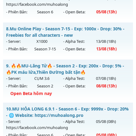
https://facebook.com/muhoalong
Exp: 300x - Drop: 20%
- Phiên Bản:
Season 6
- Open Beta:
05/08
(13h)
Kiểu reset: Reset In Game
Thể loại: Mu Custom thêm đồ mới
MU HỎA LONG 6.9 - 🌍 Website: https://muhoalong.pro
8.
Mu Online Play - Season 7-15 - Exp: 1000x - Drop: 30% -
Antihack: BDCAM
Mu mới ra tháng 08 2026 - Mở máy chủ
Freebies for all characters - new
https://facebook.com/muhoalong
vào 13h ngày
- Server:
X1000
- Alpha Test:
13/08
(18h)
05/08/2626
- Phiên Bản:
Season 7-15
- Open Beta:
13/08
(18h)
Exp: 9999x - Drop: 20%
Mu Online Play - Freebies for all characters - new
Kiểu reset: Non Reset
9.
🔥🔥MU-Lãng Tử🔥 - Season 2 - Exp: 200x - Drop: 5% -
Mu mới ra tháng 08 2026 - Mở máy chủ
X1000
vào 18h ngày
🔥PK máu lửa,Thiên Đường bất tận🔥
Thể loại: Mu Nguyên bản Webzen
13/08/2626
- Server:
CỤM 3.6
- Alpha Test:
07/08
(18h)
Antihack: XShield
- Phiên Bản:
Season 2
- Open Beta:
08/08
(13h)
Exp: 1000x - Drop: 30%
Open Beta hôm nay
Kiểu reset: Reset In Game
Thể loại: Mu Nguyên bản Webzen
🔥🔥MU-Lãng Tử🔥 - 🔥PK máu lửa,Thiên Đường bất tận🔥
10.
MU HỎA LONG 6.9.1 - Season 6 - Exp: 9999x - Drop: 20%
Antihack: AntiShield
Mu mới ra tháng 08 2026 - Mở máy chủ
CỤM 3.6
vào 13h
- 🌐 Website: https://muhoalong.pro
ngày 08/08/2626
- Server:
- Alpha Test:
05/08
(08h)
https://facebook.com/muhoalong
Exp: 200x - Drop: 5%
- Phiên Bản:
Season 6
- Open Beta:
05/08
(08h)