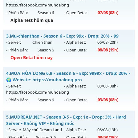
08/08/2626
https://facebook.com/muhoalong
- Phiên Bản:
Season 6
- Open Beta:
07/08
(08h)
Exp: 9999x - Drop: 99%
Alpha Test hôm qua
Kiểu reset: Non Reset
Thể loại: Mu Nguyên bản Webzen
MU HỎA LONG - 🌍 Website: https://muhoalong.pro
3.
Mu-chienthan - Season 6 - Exp: 99x - Drop: 20% - 99
Antihack: XShield
Mu mới ra tháng 08 2026 - Mở máy chủ
- Server:
Chiến thần
- Alpha Test:
06/08
(20h)
https://facebook.com/muhoalong
vào 08h ngày
- Phiên Bản:
Season 6
- Open Beta:
08/08
(19h)
07/08/2626
Open Beta hôm nay
Exp: 9999x - Drop: 99%
Mu-chienthan - 99
Kiểu reset: Non Reset
4.
MUA HỎA LONG 6.9 - Season 6 - Exp: 9999x - Drop: 20% -
Mu mới ra tháng 08 2026 - Mở máy chủ
Chiến thần
vào 19h
🌍 Website: https://muhoalong.pro
Thể loại: Mu Nguyên bản Webzen
ngày 08/08/2626
- Server:
- Alpha Test:
03/08
(08h)
Antihack: XShield
https://facebook.com/muhoalong
Exp: 99x - Drop: 20%
- Phiên Bản:
Season 6
- Open Beta:
03/08
(08h)
Kiểu reset: Reset In Game
Thể loại: Mu Nguyên bản Webzen
MUA HỎA LONG 6.9 - 🌍 Website: https://muhoalong.pro
5.
MUDREAM.NET - Season 3-5 - Exp: 1x - Drop: 3% - Hard
Antihack: Anti 8x
Mu mới ra tháng 08 2026 - Mở máy chủ
Server • Không VIP • Không mốc
https://facebook.com/muhoalong
vào 08h ngày
- Server:
Máy chủ Dream Land
- Alpha Test:
06/08
(19h)
03/08/2626
- Phiên Bản:
Season 3-5
- Open Beta:
08/08
(19h)