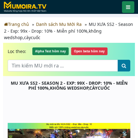
Trang chủ
Danh sách Mu Mới Ra
MU XƯA SS2 - Season
2 - Exp: 99x - Drop: 10% - Miễn phí 100%,không
wedshop,càycuốc
Lọc theo:
Alpha Test hôm nay
Open beta hôm nay
MU XƯA SS2 - SEASON 2 - EXP: 99X - DROP: 10% - MIỄN
PHÍ 100%,KHÔNG WEDSHOP,CÀYCUỐC