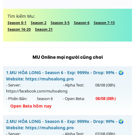
Tìm kiếm Mu:
Season 0-1
Season 2
Season 3-5
Season 6
Season 7-15
Season 16-20
Season 21
MU Online mọi người cũng chơi
1.
MU HỎA LONG - Season 6 - Exp: 9999x - Drop: 99% - 🌍
Website: https://muhoalong.pro
- Server:
- Alpha Test:
08/08
(08h)
https://facebook.com/muhoalong
- Phiên Bản:
Season 6
- Open Beta:
08/08
(08h)
Open Beta hôm nay
MU HỎA LONG - 🌍 Website: https://muhoalong.pro
2.
MU HỎA LONG - Season 6 - Exp: 9999x - Drop: 99% - 🌍
Mu mới ra tháng 08 2026 - Mở máy chủ
Website: https://muhoalong.pro
https://facebook.com/muhoalong
vào 08h ngày
- Server:
- Alpha Test:
07/08
(08h)