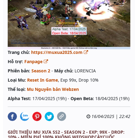
Trang chủ:
https://muxua2025.com
Hỗ trợ:
Fanpage
Phiên bản:
Season 2
-
Máy chủ:
LORENCIA
Loại Mu:
Reset In Game
, Exp 99x, Drop 10%
Thể loại:
Mu Nguyên bản Webzen
Alpha Test:
17/04/2025 (19h) -
Open Beta:
18/04/2025 (19h)
16/04/2025 | 22:42
GIỚI THIỆU MU XƯA SS2 - SEASON 2 - EXP: 99X - DROP:
10% - MIỄN PHÍ 100%,KHÔNG WEDSHOP,CÀYCUỐC