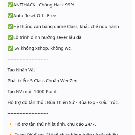
✅ANTIHACK : Chống Hack 99%
✅Auto Reset Off : Free
✅Hệ thống cân bằng dame Class, khắc chế ngũ hành
✅Lộ trình định hướng sever lâu dài
✅ SV không xshop, không wc.
---------------------------
Tạo Nhân Vật
Phát triển: 5 Class Chuẩn WedZen
Tạo NV mới: 1000 Point
Hỗ trợ đồ tân thủ : Bùa Thiên Sứ - Bùa Exp - Gấu Trúc.
---------------------------
🔸 Hỗ trợ tân thủ nhiệt tình, chu đáo 24/7.
🔸 Event PK được GM tổ chức hàng tuần và rất nhiều