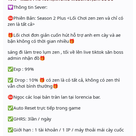
💟Thông tin Sever:
⛔Phiên Bản: Season 2 Plus <Lối Chơi zen zen và chỉ có
zen là tất cả>
🎁Lối chơi đơn giản cuốn hút hỗ trợ anh em cày và ae
bận không có thời gian nhiều🎁
sáng đi làm treo lụm zen , tối về lên live tiktok săn boss
admin nhận đồ🎁
✅Exp : 99%
✅ Drop : 10% 🎁 có zen là có tất cả, không có zen thì
vẫn chơi bình thường🎁
⛔Ngọc các loại bán tràn lan tại lorencia bar.
✅Auto Reset trực tiếp trong game
✅GHRS: 3lần / ngày
✅Giới hạn : 1 tài khoản / 1 IP / máy thoải mái cày cuốc