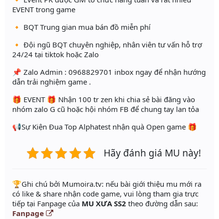
EVENT trong game
🔸 BQT Trung gian mua bán đồ miễn phí
🔸 Đội ngũ BQT chuyên nghiệp, nhân viên tư vấn hỗ trợ
24/24 tại tiktok hoặc Zalo
📌 Zalo Admin : 0968829701 inbox ngay để nhận hướng
dẫn trải nghiệm game .
🎁 EVENT 🎁 Nhận 100 tr zen khi chia sẻ bài đăng vào
nhóm zalo G cũ hoặc hội nhóm FB để chung tay lan tỏa
📢Sự Kiện Đua Top Alphatest nhận quà Open game 🎁
Hãy đánh giá MU này!
️🏆Ghi chú bởi Mumoira.tv: nếu bài giới thiệu mu mới ra
có like & share nhận code game, vui lòng tham gia trực
tiếp tại Fanpage của
MU XƯA SS2
theo đường dẫn sau:
Fanpage