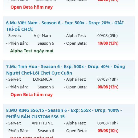
Exp: 9999x - Drop: 20%
Open Beta hôm nay
Kiểu reset: Non Reset
MUDREAM.NET - Hard Server • Không VIP • Không mốc
6.
Mu Việt Nam - Season 6 - Exp: 500x - Drop: 20% - GIẢI
Thể loại: Mu Nguyên bản Webzen
Mu mới ra tháng 08 2026 - Mở máy chủ
Máy chủ Dream
TRÍ-DỄ CHƠI
Antihack: XShield
Land
vào 19h ngày 08/08/2626
- Server:
Việt Nam
- Alpha Test:
09/08
(09h)
- Phiên Bản:
Season 6
- Open Beta:
10/08
(13h)
Exp: 1x - Drop: 3%
Alpha Test ngày mai
Kiểu reset: Non Reset
Thể loại: Mu Nguyên bản Webzen
Mu Việt Nam - GIẢI TRÍ-DỄ CHƠI
7.
Mu Tinh Hoa - Season 6 - Exp: 500x - Drop: 40% - Đông
Antihack: Chống Hack/ Dupe 100%
Mu mới ra tháng 08 2026 - Mở máy chủ
Việt Nam
vào 13h
Người Chơi-Lối Chơi Cực Cuốn
ngày 10/08/2626
- Server:
LORENCIA
- Alpha Test:
07/08
(13h)
- Phiên Bản:
Season 6
- Open Beta:
08/08
(13h)
Exp: 500x - Drop: 20%
Open Beta hôm nay
Kiểu reset: Reset In Game
Thể loại: Mu Nguyên bản Webzen
Mu Tinh Hoa - Đông Người Chơi-Lối Chơi Cực Cuốn
8.
MU KING SS6.15 - Season 6 - Exp: 555x - Drop: 100% -
Antihack: PRO
Mu mới ra tháng 08 2026 - Mở máy chủ
LORENCIA
vào 13h
PHIÊN BẢN CUSTOM SS6.15
ngày 08/08/2626
- Server:
ANH HÙNG
- Alpha Test:
08/08
(10h)
- Phiên Bản:
Season 6
- Open Beta:
09/08
(10h)
Exp: 500x - Drop: 40%