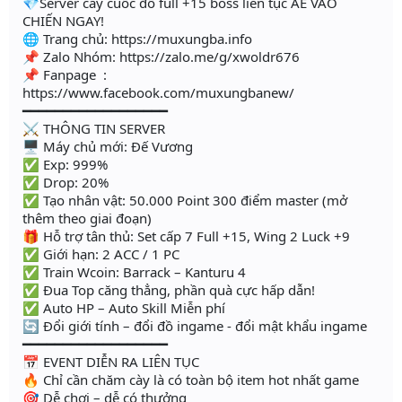
💎Server cày cuốc đồ full +15 boss liên tục AE VÀO
CHIẾN NGAY!
🌐 Trang chủ: https://muxungba.info
📌 Zalo Nhóm: https://zalo.me/g/xwoldr676
📌 Fanpage :
https://www.facebook.com/muxungbanew/
━━━━━━━━━━━━━━━━━━
⚔️ THÔNG TIN SERVER
🖥 Máy chủ mới: Đế Vương
✅ Exp: 999%
✅ Drop: 20%
✅ Tạo nhân vật: 50.000 Point 300 điểm master (mở
thêm theo giai đoạn)
🎁 Hỗ trợ tân thủ: Set cấp 7 Full +15, Wing 2 Luck +9
✅ Giới hạn: 2 ACC / 1 PC
✅ Train Wcoin: Barrack – Kanturu 4
✅ Đua Top căng thẳng, phần quà cực hấp dẫn!
✅ Auto HP – Auto Skill Miễn phí
🔄 Đổi giới tính – đổi đồ ingame - đổi mật khẩu ingame
━━━━━━━━━━━━━━━━━━
📅 EVENT DIỄN RA LIÊN TỤC
🔥 Chỉ cần chăm cày là có toàn bộ item hot nhất game
🎯 Dễ chơi – dễ có thưởng