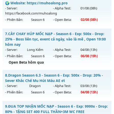
Mu mới ra tháng 08 2026 - Mở máy chủ
Tình Yêu
vào 08h
🌍 Website: https://muhoalong.pro
Antihack: XShield
ngày 07/08/2626
- Server:
- Alpha Test:
01/08
(08h)
https://facebook.com/muhoalong
Exp: 9999x - Drop: 90%
- Phiên Bản:
Season 6
- Open Beta:
02/08
(08h)
Kiểu reset: Reset In Game
Thể loại: Mu Nguyên bản Webzen
MU HỎA LONG 6.9 - 🌍 Website: https://muhoalong.pro
7.
CÀY CHAY HÚP MỐC NẠP - Season 6 - Exp: 500x - Drop:
Antihack: ICMPROTECT ✅ 🔴 ✨ ⚡️
Mu mới ra tháng 08 2026 - Mở máy chủ
25% - Boss liên tục, event cả ngày, vào là mê , Open 19:00
https://facebook.com/muhoalong
vào 08h ngày
hôm nay
02/08/2626
- Server:
Long Kiếm
- Alpha Test:
04/08
(13h)
- Phiên Bản:
Season 6
- Open Beta:
06/08
(19h)
Exp: 9999x - Drop: 99%
Open Beta hôm qua
Kiểu reset: Non Reset
Thể loại: Mu Nguyên bản Webzen
CÀY CHAY HÚP MỐC NẠP - Boss liên tục, event cả ngày, vào
8.
Dragon Season 6.3 - Season 6 - Exp: 500x - Drop: 20% -
là mê , Open 19:00 hôm nay
Antihack: XShield
Sever Khắc Chế Mu Hút Máu AE ơi
Mu mới ra tháng 08 2026 - Mở máy chủ
Long Kiếm
vào 19h
- Server:
Dragon
- Alpha Test:
03/08
(13h)
ngày 06/08/2626
- Phiên Bản:
Season 6
- Open Beta:
04/08
(13h)
Exp: 500x - Drop: 25%
Dragon Season 6.3 - Sever Khắc Chế Mu Hút Máu AE ơi
Kiểu reset: Reset In Game
9.
ĐUA TOP NHẬN MỐC NẠP - Season 6 - Exp: 9999x - Drop:
Mu mới ra tháng 08 2026 - Mở máy chủ
Dragon
vào 13h
80% - TẶNG SET 400 FULL THẦN+3M WC FREE
Thể loại: Mu Nguyên bản Webzen