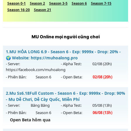
Season 0-1
Season 2
Season 3-5
Season 6
Season 7-15
Season 16-20
Season 21
MU Online mọi người cũng chơi
1.
MU HỎA LONG 6.9 - Season 6 - Exp: 9999x - Drop: 20% -
🌍 Website: https://muhoalong.pro
- Server:
- Alpha Test:
02/08
(20h)
https://facebook.com/muhoalong
- Phiên Bản:
Season 6
- Open Beta:
02/08
(20h)
MU HỎA LONG 6.9 - 🌍 Website: https://muhoalong.pro
2.
Mu Ss6.18Full Custom - Season 6 - Exp: 9999x - Drop: 90%
Mu mới ra tháng 08 2026 - Mở máy chủ
- Mu Dễ Chơi, Dễ Cày Quốc, Miễn Phí
https://facebook.com/muhoalong
vào 20h ngày
- Server:
Băng Băng
- Alpha Test:
05/08
(13h)
02/08/2626
- Phiên Bản:
Season 6
- Open Beta:
06/08
(13h)
Exp: 9999x - Drop: 20%
Open Beta hôm qua
Kiểu reset: Non Reset