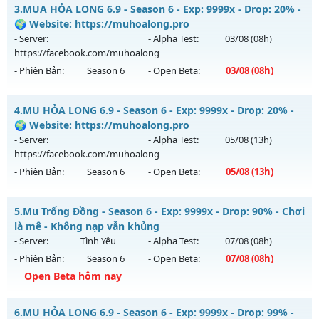
Mu Ss6.18Full Custom - Mu Dễ Chơi, Dễ Cày Quốc, Miễn Phí
3.
MUA HỎA LONG 6.9 - Season 6 - Exp: 9999x - Drop: 20% -
Thể loại: Mu Nguyên bản Webzen
Mu mới ra tháng 08 2026 - Mở máy chủ
Băng Băng
vào 13h
🌍 Website: https://muhoalong.pro
Antihack: XShield
ngày 06/08/2626
- Server:
- Alpha Test:
03/08
(08h)
https://facebook.com/muhoalong
Exp: 9999x - Drop: 90%
- Phiên Bản:
Season 6
- Open Beta:
03/08
(08h)
Kiểu reset: Reset In Game
Thể loại: Mu Custom thêm đồ mới
MUA HỎA LONG 6.9 - 🌍 Website: https://muhoalong.pro
4.
MU HỎA LONG 6.9 - Season 6 - Exp: 9999x - Drop: 20% -
Antihack: Gold dragon
Mu mới ra tháng 08 2026 - Mở máy chủ
🌍 Website: https://muhoalong.pro
https://facebook.com/muhoalong
vào 08h ngày
- Server:
- Alpha Test:
05/08
(13h)
03/08/2626
https://facebook.com/muhoalong
- Phiên Bản:
Season 6
- Open Beta:
05/08
(13h)
Exp: 9999x - Drop: 20%
Kiểu reset: Non Reset
MU HỎA LONG 6.9 - 🌍 Website: https://muhoalong.pro
5.
Mu Trống Đồng - Season 6 - Exp: 9999x - Drop: 90% - Chơi
Thể loại: Mu Nguyên bản Webzen
Mu mới ra tháng 08 2026 - Mở máy chủ
là mê - Không nạp vẫn khủng
Antihack: XShield
https://facebook.com/muhoalong
vào 13h ngày
- Server:
Tình Yêu
- Alpha Test:
07/08
(08h)
05/08/2626
- Phiên Bản:
Season 6
- Open Beta:
07/08
(08h)
Exp: 9999x - Drop: 20%
Open Beta hôm nay
Kiểu reset: Non Reset
Mu Trống Đồng - Chơi là mê - Không nạp vẫn khủng
6.
MU HỎA LONG 6.9 - Season 6 - Exp: 9999x - Drop: 99% -
Thể loại: Mu Nguyên bản Webzen