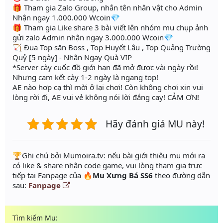
🎁 Tham gia Zalo Group, nhắn tên nhân vật cho Admin
Nhận ngay 1.000.000 Wcoin💎
🎁 Tham gia Like share 3 bài viết lên nhóm mu chụp ảnh
gửi zalo Admin nhận ngay 3.000.000 Wcoin💎
🏹 Đua Top săn Boss , Top Huyết Lâu , Top Quảng Trường
Quỷ [5 ngày] - Nhận Ngay Quà VIP
*Server cày cuốc đồ giới hạn đã mở được vài ngày rồi!
Nhưng cam kết cày 1-2 ngày là ngang top!
AE nào hợp cạ thì mời ở lại chơi! Còn không chơi xin vui
lòng rời đi, AE vui vẻ không nói lời đắng cay! CẢM ƠN!
Hãy đánh giá MU này!
️🏆Ghi chú bởi Mumoira.tv: nếu bài giới thiệu mu mới ra
có like & share nhận code game, vui lòng tham gia trực
tiếp tại Fanpage của
🔥Mu Xưng Bá SS6
theo đường dẫn
sau:
Fanpage
Tìm kiếm Mu: