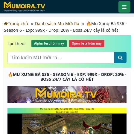
Trang chủ
Danh sách Mu Mới Ra
🔥Mu Xưng Bá SS6 -
Season 6 - Exp: 999x - Drop: 20% - Boss 24/7 cày là có hết
Lọc theo:
Alpha Test hôm nay
Open beta hôm nay
🔥MU XƯNG BÁ SS6 - SEASON 6 - EXP: 999X - DROP: 20% -
BOSS 24/7 CÀY LÀ CÓ HẾT