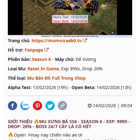
Trang chủ:
https://mumoiraab0.tv
Hỗ trợ:
Fanpage
Phiên bản:
Season 6
-
Máy chủ:
Đế Vương
Loại Mu:
Reset In Game
, Exp 999x, Drop 20%
Thể loại:
Mu Bán Đồ Full Trong Shop
Alpha Test:
13/02/2026 (19h) -
Open Beta:
14/02/2026 (13h)
14/02/2026 | 09:04
GIỚI THIỆU 🔥MU XƯNG BÁ SS6 - SEASON 6 - EXP: 999X -
DROP: 20% - BOSS 24/7 CÀY LÀ CÓ HẾT
🔥Open Hnay nay chiến nào ae ơi