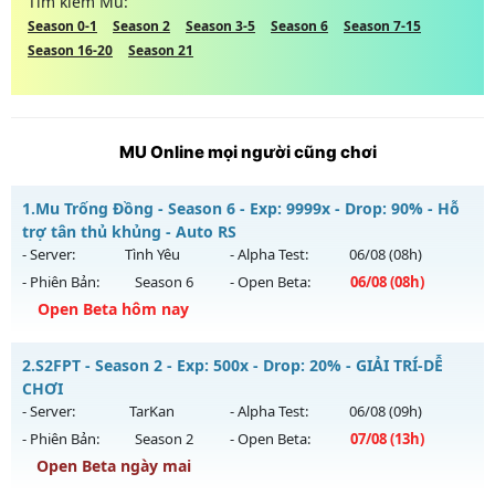
Tìm kiếm Mu:
Season 0-1
Season 2
Season 3-5
Season 6
Season 7-15
Season 16-20
Season 21
MU Online mọi người cũng chơi
1.
Mu Trống Đồng - Season 6 - Exp: 9999x - Drop: 90% - Hỗ
trợ tân thủ khủng - Auto RS
- Server:
Tình Yêu
- Alpha Test:
06/08
(08h)
- Phiên Bản:
Season 6
- Open Beta:
06/08
(08h)
Open Beta hôm nay
Mu Trống Đồng - Hỗ trợ tân thủ khủng - Auto RS
2.
S2FPT - Season 2 - Exp: 500x - Drop: 20% - GIẢI TRÍ-DỄ
Mu mới ra tháng 08 2026 - Mở máy chủ
Tình Yêu
vào 08h
CHƠI
ngày 06/08/2626
- Server:
TarKan
- Alpha Test:
06/08
(09h)
- Phiên Bản:
Season 2
- Open Beta:
07/08
(13h)
Exp: 9999x - Drop: 90%
Open Beta ngày mai
Kiểu reset: Reset In Game