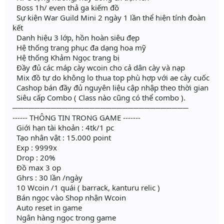
Boss 1h/ even thả ga kiếm đồ
Sự kiện War Guild Mini 2 ngày 1 lần thể hiện tính đoàn
kết
Danh hiệu 3 lớp, hồn hoàn siêu đẹp
Hệ thống trang phục đa dạng hoa mỹ
Hệ thống Khảm Ngọc trang bị
Đầy đủ các máp cày wcoin cho cả dân cày và nạp
Mix đồ tự do không lo thua top phù hợp với ae cày cuốc
Cashop bán đầy đủ nguyên liệu cập nhập theo thời gian
Siêu cấp Combo ( Class nào cũng có thể combo ).
────────────────────────────────
------ THÔNG TIN TRONG GAME -------
Giới hạn tài khoản : 4tk/1 pc
Tạo nhân vật : 15.000 point
Exp : 9999x
Drop : 20%
Đồ max 3 op
Ghrs : 30 lần /ngày
10 Wcoin /1 quái ( barrack, kanturu relic )
Bán ngọc vào Shop nhận Wcoin
Auto reset in game
Ngân hàng ngọc trong game