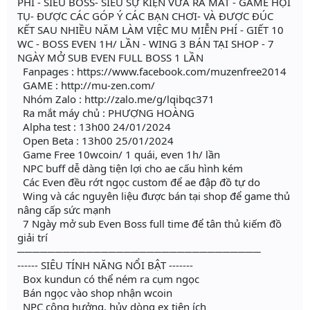
PHÍ - SIÊU BOSS- SIÊU SỰ KIỆN VỪA RA MẮT - GAME HỘI
TỤ- ĐƯỢC CÁC GÓP Ý CÁC BẠN CHƠI- VÀ ĐƯỢC ĐÚC
KẾT SAU NHIỀU NĂM LÀM VIỆC MU MIỄN PHÍ - GIẾT 10
WC - BOSS EVEN 1H/ LẦN - WING 3 BÁN TẠI SHOP - 7
NGÀY MỞ SUB EVEN FULL BOSS 1 LẦN
Fanpages : https://www.facebook.com/muzenfree2014
GAME : http://mu-zen.com/
Nhóm Zalo : http://zalo.me/g/lqibqc371
Ra mắt máy chủ : PHƯỢNG HOÀNG
Alpha test : 13h00 24/01/2024
Open Beta : 13h00 25/01/2024
Game Free 10wcoin/ 1 quái, even 1h/ lần
NPC buff dễ dàng tiện lợi cho ae cấu hình kém
Các Even đều rớt ngọc custom để ae đập đồ tự do
Wing và các nguyên liệu được bán tại shop để game thủ
nâng cấp sức mạnh
7 Ngày mở sub Even Boss full time để tân thủ kiếm đồ
giải trí
────────────────────────────────
------ SIÊU TÍNH NĂNG NỔI BẬT -------
Box kundun có thể ném ra cụm ngọc
Bán ngọc vào shop nhận wcoin
NPC cộng hưởng, hủy dòng ex tiện ích