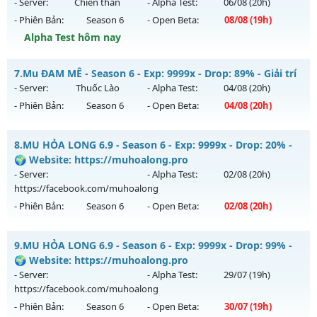
Antihack: ICMPROTECT ✅ 🔴 ✨ ⚡️
Mu mới ra tháng 08 2026 - Mở máy chủ
CỤM 3.4
vào 13h
- Server:
Chiến thần
- Alpha Test:
06/08
(20h)
ngày 06/08/2626
- Phiên Bản:
Season 6
- Open Beta:
08/08
(19h)
Exp: 200x - Drop: 5%
Alpha Test hôm nay
Kiểu reset: Reset In Game
Mu-chienthan - 99
7.
Mu ĐAM MÊ - Season 6 - Exp: 9999x - Drop: 89% - Giải trí
Thể loại: Mu Nguyên bản Webzen
Mu mới ra tháng 08 2026 - Mở máy chủ
Chiến thần
vào 19h
- Server:
Thuốc Lào
- Alpha Test:
04/08
(20h)
Antihack: Sharkguard
ngày 08/08/2626
- Phiên Bản:
Season 6
- Open Beta:
04/08
(20h)
Exp: 99x - Drop: 20%
Mu ĐAM MÊ - Giải trí
Kiểu reset: Reset In Game
8.
MU HỎA LONG 6.9 - Season 6 - Exp: 9999x - Drop: 20% -
Mu mới ra tháng 08 2026 - Mở máy chủ
Thuốc Lào
vào 20h
🌍 Website: https://muhoalong.pro
Thể loại: Mu Nguyên bản Webzen
ngày 04/08/2626
- Server:
- Alpha Test:
02/08
(20h)
Antihack: Anti 8x
https://facebook.com/muhoalong
Exp: 9999x - Drop: 89%
- Phiên Bản:
Season 6
- Open Beta:
02/08
(20h)
Kiểu reset: Reset In Game
Thể loại: Mu Bán Đồ Full Trong Shop
MU HỎA LONG 6.9 - 🌍 Website: https://muhoalong.pro
9.
MU HỎA LONG 6.9 - Season 6 - Exp: 9999x - Drop: 99% -
Antihack: UGK
Mu mới ra tháng 08 2026 - Mở máy chủ
🌍 Website: https://muhoalong.pro
https://facebook.com/muhoalong
vào 20h ngày
- Server:
- Alpha Test:
29/07
(19h)
02/08/2626
https://facebook.com/muhoalong
- Phiên Bản:
Season 6
- Open Beta:
30/07
(19h)
Exp: 9999x - Drop: 20%