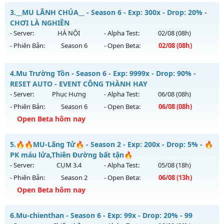
Thể loại: Mu Nguyên bản Webzen
S2FPT - GIẢI TRÍ-DỄ CHƠI
3.
__MU LÃNH CHÚA__ - Season 6 - Exp: 300x - Drop: 20% -
Antihack: ICMPROTECT ✅ 🔴 ✨ ⚡️
Mu mới ra tháng 08 2026 - Mở máy chủ
TarKan
vào 13h
CHƠI LÀ NGHIỀN
ngày 07/08/2626
- Server:
HÀ NỘI
- Alpha Test:
02/08
(08h)
- Phiên Bản:
Season 6
- Open Beta:
02/08
(08h)
Exp: 500x - Drop: 20%
Kiểu reset: Reset In Game
__MU LÃNH CHÚA__ - CHƠI LÀ NGHIỀN
4.
Mu Trường Tồn - Season 6 - Exp: 9999x - Drop: 90% -
Thể loại: Mu Nguyên bản Webzen
Mu mới ra tháng 08 2026 - Mở máy chủ
HÀ NỘI
vào 08h
RESET AUTO - EVENT CÔNG THÀNH HAY
Antihack: PRO
ngày 02/08/2626
- Server:
Phục Hưng
- Alpha Test:
06/08
(08h)
- Phiên Bản:
Season 6
- Open Beta:
06/08
(08h)
Exp: 300x - Drop: 20%
Open Beta hôm nay
Kiểu reset: Reset In Game
Thể loại: Mu Nguyên bản Webzen
Mu Trường Tồn - RESET AUTO - EVENT CÔNG THÀNH HAY
5.
🔥🔥MU-Lãng Tử🔥 - Season 2 - Exp: 200x - Drop: 5% - 🔥
Antihack: GoldShield
Mu mới ra tháng 08 2026 - Mở máy chủ
Phục Hưng
vào 08h
PK máu lửa,Thiên Đường bất tận🔥
ngày 06/08/2626
- Server:
CỤM 3.4
- Alpha Test:
05/08
(18h)
- Phiên Bản:
Season 2
- Open Beta:
06/08
(13h)
Exp: 9999x - Drop: 90%
Open Beta hôm nay
Kiểu reset: Reset In Game
Thể loại: Mu Nguyên bản Webzen
🔥🔥MU-Lãng Tử🔥 - 🔥PK máu lửa,Thiên Đường bất tận🔥
6.
Mu-chienthan - Season 6 - Exp: 99x - Drop: 20% - 99