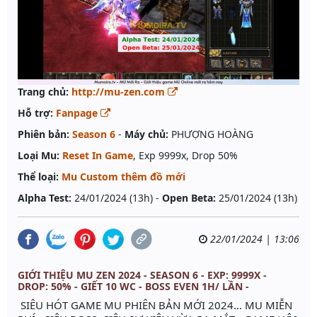
Trang chủ:
http://mu-zen.com
Hỗ trợ:
Fanpage
Phiên bản:
Season 6
-
Máy chủ:
PHƯỢNG HOÀNG
Loại Mu:
Reset In Game
, Exp 9999x, Drop 50%
Thể loại:
Mu Custom thêm đồ mới
Alpha Test:
24/01/2024 (13h) -
Open Beta:
25/01/2024 (13h)
22/01/2024 | 13:06
GIỚI THIỆU MU ZEN 2024 - SEASON 6 - EXP: 9999X -
DROP: 50% - GIẾT 10 WC - BOSS EVEN 1H/ LẦN -
SIÊU HÓT GAME MU PHIÊN BẢN MỚI 2024... MU MIỄN