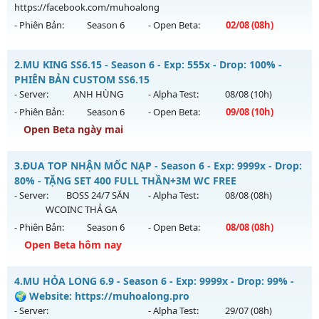
https://facebook.com/muhoalong
- Phiên Bản:
Season 6
- Open Beta:
02/08
(08h)
MU HỎA LONG 6.9 - 🌍 Website: https://muhoalong.pro
2.
MU KING SS6.15 - Season 6 - Exp: 555x - Drop: 100% -
Mu mới ra tháng 08 2026 - Mở máy chủ
PHIÊN BẢN CUSTOM SS6.15
https://facebook.com/muhoalong
vào 08h ngày
- Server:
ANH HÙNG
- Alpha Test:
08/08
(10h)
02/08/2626
- Phiên Bản:
Season 6
- Open Beta:
09/08
(10h)
Exp: 9999x - Drop: 99%
Open Beta ngày mai
Kiểu reset: Non Reset
MU KING SS6.15 - PHIÊN BẢN CUSTOM SS6.15
3.
ĐUA TOP NHẬN MỐC NẠP - Season 6 - Exp: 9999x - Drop:
Thể loại: Mu Nguyên bản Webzen
Mu mới ra tháng 08 2026 - Mở máy chủ
ANH HÙNG
vào 10h
80% - TẶNG SET 400 FULL THẦN+3M WC FREE
Antihack: XShield
ngày 09/08/2626
- Server:
BOSS 24/7 SĂN
- Alpha Test:
08/08
(08h)
WCOINC THẢ GA
Exp: 555x - Drop: 100%
- Phiên Bản:
Season 6
- Open Beta:
08/08
(08h)
Kiểu reset: Reset In Game
Open Beta hôm nay
Thể loại: Mu Custom thêm đồ mới
ĐUA TOP NHẬN MỐC NẠP - TẶNG SET 400 FULL THẦN+3M
Antihack: SPK
4.
MU HỎA LONG 6.9 - Season 6 - Exp: 9999x - Drop: 99% -
WC FREE
🌍 Website: https://muhoalong.pro
Mu mới ra tháng 08 2026 - Mở máy chủ
BOSS 24/7 SĂN
- Server:
- Alpha Test:
29/07
(08h)