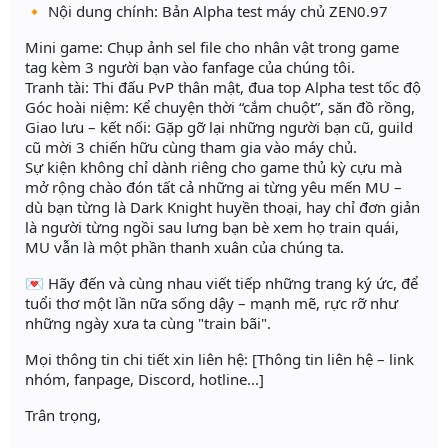
🔸 Nội dung chính: Bản Alpha test máy chủ ZEN0.97
Mini game: Chụp ảnh sel file cho nhân vật trong game
tag kèm 3 người bạn vào fanfage của chúng tôi.
Tranh tài: Thi đấu PvP thân mật, đua top Alpha test tốc độ
Góc hoài niệm: Kể chuyện thời “cắm chuột”, săn đồ rồng,
Giao lưu – kết nối: Gặp gỡ lại những người bạn cũ, guild
cũ mời 3 chiến hữu cùng tham gia vào máy chủ.
Sự kiện không chỉ dành riêng cho game thủ kỳ cựu mà
mở rộng chào đón tất cả những ai từng yêu mến MU –
dù bạn từng là Dark Knight huyền thoại, hay chỉ đơn giản
là người từng ngồi sau lưng bạn bè xem họ train quái,
MU vẫn là một phần thanh xuân của chúng ta.
💌 Hãy đến và cùng nhau viết tiếp những trang ký ức, để
tuổi thơ một lần nữa sống dậy – mạnh mẽ, rực rỡ như
những ngày xưa ta cùng "train bãi".
Mọi thông tin chi tiết xin liên hệ: [Thông tin liên hệ – link
nhóm, fanpage, Discord, hotline...]
Trân trọng,