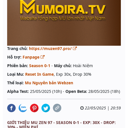
Trang chủ:
https://muzen97.pro/
Hỗ trợ:
Fanpage
Phiên bản:
Season 0-1
-
Máy chủ:
Hoài Niệm
Loại Mu:
Reset In Game
, Exp 30x, Drop 30%
Thể loại:
Mu Nguyên bản Webzen
Alpha Test:
25/05/2025 (10h) -
Open Beta:
28/05/2025 (18h)
22/05/2025 | 20:59
GIỚI THIỆU MU ZEN 97 - SEASON 0-1 - EXP: 30X - DROP:
30% - MIỄN PHÍ