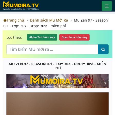
Trang chủ
Danh sách Mu Mới Ra
Mu Zen 97 - Season
0-1 - Exp: 30x - Drop: 30% - miễn phí
Lọc theo:
Alpha Test hôm nay
Open beta hôm nay
MU ZEN 97 - SEASON 0-1 - EXP: 30X - DROP: 30% - MIỄN
PHÍ