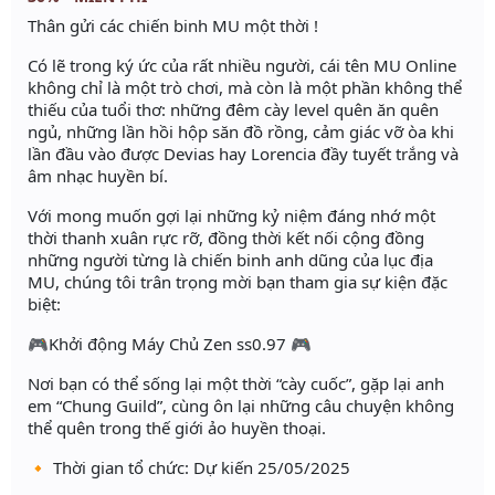
Thân gửi các chiến binh MU một thời !
Có lẽ trong ký ức của rất nhiều người, cái tên MU Online
không chỉ là một trò chơi, mà còn là một phần không thể
thiếu của tuổi thơ: những đêm cày level quên ăn quên
ngủ, những lần hồi hộp săn đồ rồng, cảm giác vỡ òa khi
lần đầu vào được Devias hay Lorencia đầy tuyết trắng và
âm nhạc huyền bí.
Với mong muốn gợi lại những kỷ niệm đáng nhớ một
thời thanh xuân rực rỡ, đồng thời kết nối cộng đồng
những người từng là chiến binh anh dũng của lục địa
MU, chúng tôi trân trọng mời bạn tham gia sự kiện đặc
biệt:
🎮Khởi động Máy Chủ Zen ss0.97 🎮
Nơi bạn có thể sống lại một thời “cày cuốc”, gặp lại anh
em “Chung Guild”, cùng ôn lại những câu chuyện không
thể quên trong thế giới ảo huyền thoại.
🔸 Thời gian tổ chức: Dự kiến 25/05/2025