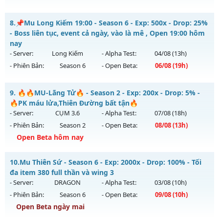
Exp: 9999x - Drop: 20%
Mu Viêt Plus SS6 - Tiêu phí tích lũy, Đồ họa đỉnh cao
Kiểu reset: Non Reset
8.
📌Mu Long Kiếm 19:00 - Season 6 - Exp: 500x - Drop: 25%
Mu mới ra tháng 08 2026 - Mở máy chủ
Chí Tôn
vào 13h
- Boss liên tục, event cả ngày, vào là mê , Open 19:00 hôm
Thể loại: Mu Nguyên bản Webzen
ngày 04/08/2626
nay
Antihack: XShield
- Server:
Long Kiếm
- Alpha Test:
04/08
(13h)
Exp: 9999x - Drop: 90%
- Phiên Bản:
Season 6
- Open Beta:
06/08
(19h)
Kiểu reset: Reset In Game
Thể loại: Mu Bán Đồ Full Trong Shop
📌Mu Long Kiếm 19:00 - Boss liên tục, event cả ngày, vào là
9.
🔥🔥MU-Lãng Tử🔥 - Season 2 - Exp: 200x - Drop: 5% -
mê , Open 19:00 hôm nay
Antihack: Phoenix 2026
🔥PK máu lửa,Thiên Đường bất tận🔥
Mu mới ra tháng 08 2026 - Mở máy chủ
Long Kiếm
vào 19h
- Server:
CỤM 3.6
- Alpha Test:
07/08
(18h)
ngày 06/08/2626
- Phiên Bản:
Season 2
- Open Beta:
08/08
(13h)
Exp: 500x - Drop: 25%
Open Beta hôm nay
Kiểu reset: Reset In Game
🔥🔥MU-Lãng Tử🔥 - 🔥PK máu lửa,Thiên Đường bất tận🔥
10.
Mu Thiên Sứ - Season 6 - Exp: 2000x - Drop: 100% - Tối
Thể loại: Mu Nguyên bản Webzen
Mu mới ra tháng 08 2026 - Mở máy chủ
CỤM 3.6
vào 13h
đa item 380 full thần và wing 3
Antihack: VIP SHIELD
ngày 08/08/2626
- Server:
DRAGON
- Alpha Test:
03/08
(10h)
- Phiên Bản:
Season 6
- Open Beta:
09/08
(10h)
Exp: 200x - Drop: 5%
Open Beta ngày mai
Kiểu reset: Reset In Game