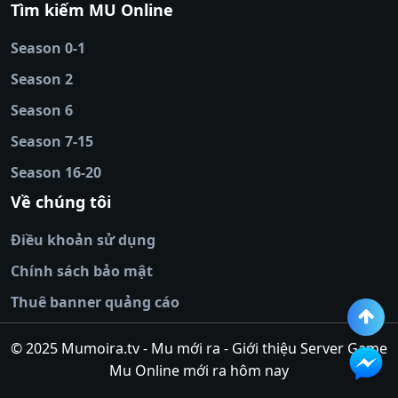
Tìm kiếm MU Online
online
|
sunwin
|
hitclub
|
b52club
|
iwin
cái uy tín
|
kèo nhà
Season 0-1
cái
|
nowgoal
|
1gom
|
net88
|
max88
|
Season 2
đĩa
|
bắn cá đổi
thưởng
Season 6
|
https://bongdalu.ceo
|
trang chủ
fly88
|
new88
|
https://keonhacai.claims/
|
ht
Season 7-15
bóng đá
|
NEW88
|
socolive
Season 16-20
tv
|
hitclub
|
ok9
|
Hitclub
|
Vic88
|
Red8
win
|
Xoilac
|
open 88
|
open 88
|
sun
Về chúng tôi
win
|
hit club
|
Kingfun
|
game bài đổi
Điều khoản sử dụng
thưởng
|
rik vip
|
game bắn cá đổi
thưởng
|
giai ma keo nha
Chính sách bảo mật
cai
|
8xbet
|
MB66
|
ty le ca
Thuê banner quảng cáo
cuoc
|
https://lv88.space/
|
NK88
|
tài xỉu
online
|
tài xỉu online
|
hit club
|
top nhà
© 2025 Mumoira.tv - Mu mới ra - Giới thiệu Server Game
cái uy
Mu Online mới ra hôm nay
tín
|
go88
|
https://ok88vin.com/
|
789BET