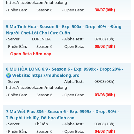
WCOINC THẢ GA
vào 08h ngày 08/08/2626
https://facebook.com/muhoalong
- Phiên Bản:
Season 6
- Open Beta:
30/07
(08h)
Exp: 9999x - Drop: 80%
Kiểu reset: Reset In Game
MU HỎA LONG 6.9 - 🌍 Website: https://muhoalong.pro
5.
Mu Tinh Hoa - Season 6 - Exp: 500x - Drop: 40% - Đông
Thể loại: Mu Nguyên bản Webzen
Mu mới ra tháng 07 2026 - Mở máy chủ
Người Chơi-Lối Chơi Cực Cuốn
Antihack: KHÔNG THỂ HACK
https://facebook.com/muhoalong
vào 08h ngày
- Server:
LORENCIA
- Alpha Test:
07/08
(13h)
30/07/2626
- Phiên Bản:
Season 6
- Open Beta:
08/08
(13h)
Exp: 9999x - Drop: 99%
Open Beta hôm nay
Kiểu reset: Non Reset
Mu Tinh Hoa - Đông Người Chơi-Lối Chơi Cực Cuốn
6.
MU HỎA LONG 6.9 - Season 6 - Exp: 9999x - Drop: 20% -
Thể loại: Mu Nguyên bản Webzen
Mu mới ra tháng 08 2026 - Mở máy chủ
LORENCIA
vào 13h
🌍 Website: https://muhoalong.pro
Antihack: Xshiel
ngày 08/08/2626
- Server:
- Alpha Test:
03/08
(08h)
https://facebook.com/muhoalong
Exp: 500x - Drop: 40%
- Phiên Bản:
Season 6
- Open Beta:
03/08
(08h)
Kiểu reset: Reset In Game
Thể loại: Mu Nguyên bản Webzen
MU HỎA LONG 6.9 - 🌍 Website: https://muhoalong.pro
7.
Mu Viêt Plus SS6 - Season 6 - Exp: 9999x - Drop: 90% -
Antihack: Anti Vip
Mu mới ra tháng 08 2026 - Mở máy chủ
Tiêu phí tích lũy, Đồ họa đỉnh cao
https://facebook.com/muhoalong
vào 08h ngày
- Server:
Chí Tôn
- Alpha Test:
03/08
(13h)
03/08/2626
- Phiên Bản:
Season 6
- Open Beta:
04/08
(13h)