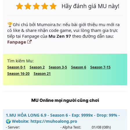
Hãy đánh giá MU này!
️🏆Ghi chú bởi Mumoira.tv: nếu bài giới thiệu mu mới ra
có like & share nhận code game, vui lòng tham gia trực
tiếp tại Fanpage của
Mu Zen 97
theo đường dẫn sau:
Fanpage
Tìm kiếm Mu:
Season 0-1
Season 2
Season 3-5
Season 6
Season 7-15
Season 16-20
Season 21
MU Online mọi người cũng chơi
1.
MU HỎA LONG 6.9 - Season 6 - Exp: 9999x - Drop: 99% -
🌍 Website: https://muhoalong.pro
- Server:
- Alpha Test:
01/08
(08h)