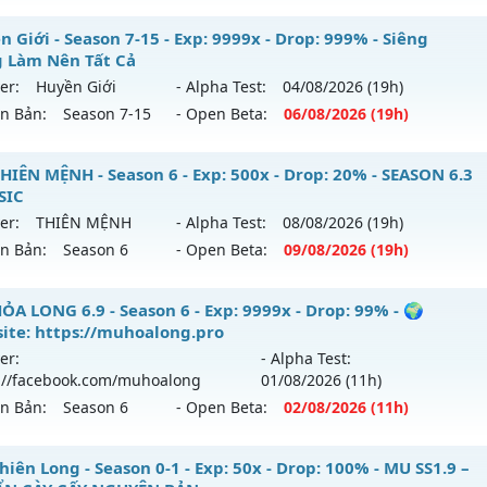
reset: Non Reset
ỎA LONG 6.9 - 🌐 Website: https://muhoalong.pro
 Giới - Season 7-15 - Exp: 9999x - Drop: 999% - Siêng
loại: Mu Nguyên bản Webzen
 Làm Nên Tất Cả
ới ra tháng 08 2026 - Mở máy chủ
https://facebook.com
er:
Huyền Giới
- Alpha Test:
04/08
/2026
(19h)
ack: XShield
 06/08/2626
ên Bản:
Season 7-15
- Open Beta:
06/08
/2026
(19h)
9999x - Drop: 20%
yền Giới - Siêng Năng Làm Nên Tất Cả
HIÊN MỆNH - Season 6 - Exp: 500x - Drop: 20% - SEASON 6.3
reset: Non Reset
SIC
 mới ra tháng 08 2026 - Mở máy chủ
Huyền Giới
vào 19h n
loại: Mu Nguyên bản Webzen
er:
THIÊN MỆNH
- Alpha Test:
08/08
/2026
(19h)
ên Bản:
Season 6
- Open Beta:
09/08
/2026
(19h)
p: 9999x - Drop: 999%
ack: XShield
ểu reset: Reset In Game
U THIÊN MỆNH - SEASON 6.3 CLASSIC
ỎA LONG 6.9 - Season 6 - Exp: 9999x - Drop: 99% - 🌍
ể loại: Mu Custom thêm đồ mới
ite: https://muhoalong.pro
 mới ra tháng 08 2026 - Mở máy chủ
THIÊN MỆNH
vào 19h
er:
- Alpha Test:
tihack: Anti
://facebook.com/muhoalong
01/08
/2026
(11h)
p: 500x - Drop: 20%
ên Bản:
Season 6
- Open Beta:
02/08
/2026
(11h)
ểu reset: Reset In Game
hể loại: Mu Nguyên bản Webzen
ỎA LONG 6.9 - 🌍 Website: https://muhoalong.pro
iên Long - Season 0-1 - Exp: 50x - Drop: 100% - MU SS1.9 –