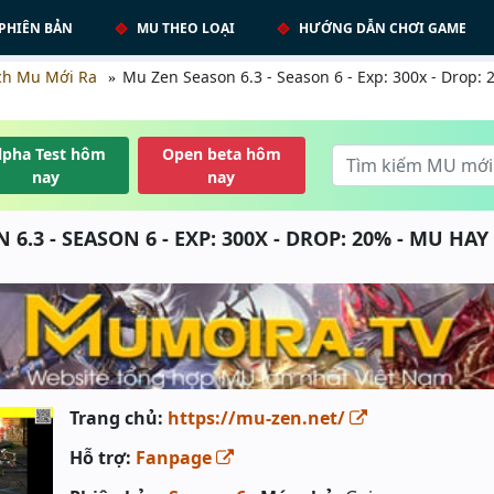
PHIÊN BẢN
MU THEO LOẠI
HƯỚNG DẪN CHƠI GAME
ch Mu Mới Ra
Mu Zen Season 6.3 - Season 6 - Exp: 300x - Drop:
lpha Test hôm
Open beta hôm
nay
nay
6.3 - SEASON 6 - EXP: 300X - DROP: 20% - MU HA
Trang chủ:
https://mu-zen.net/
Hỗ trợ:
Fanpage