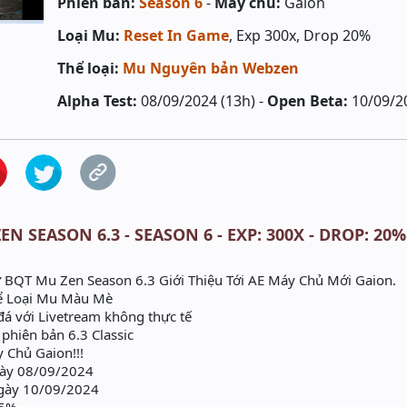
Phiên bản:
Season 6
-
Máy chủ:
Gaion
Loại Mu:
Reset In Game
, Exp 300x, Drop 20%
Thể loại:
Mu Nguyên bản Webzen
Alpha Test:
08/09/2024 (13h) -
Open Beta:
10/09/2
EN SEASON 6.3 - SEASON 6 - EXP: 300X - DROP: 20
ừ BQT Mu Zen Season 6.3 Giới Thiệu Tới AE Máy Chủ Mới Gaion.
 Loại Mu Màu Mè
á với Livetream không thực tế
hiên bản 6.3 Classic
Chủ Gaion!!!
gày 08/09/2024
gày 10/09/2024