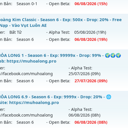
ên Bản:
Season 0-1
- Open Beta:
06/08
/2026
(15h)
USEASON 1 - MUSS1 - MU TRỞ VỀ THỜI 8X
àng Kim Classic - Season 6 - Exp: 500x - Drop: 20% - Free
Nạp - Vào Vụt Luôn AE
 mới ra tháng 08 2026 - Mở máy chủ
HUYỀN THOẠI
vào 15
er:
Bất Tử
- Alpha Test:
05/08
/2026
(19h)
ên Bản:
Season 6
- Open Beta:
06/08
/2026
(19h)
p: 220x - Drop: 20%
ểu reset: Reset In Game
 Hoàng Kim Classic - Free Mốc Nạp - Vào Vụt Luôn AE
ỎA LONG 1 - Season 6 - Exp: 99999x - Drop: 99% - 🌍🌍🌍
hể loại: Mu Nguyên bản Webzen
b: https://muhoalong.pro
 mới ra tháng 08 2026 - Mở máy chủ
Bất Tử
vào 19h ngày 
er:
- Alpha Test:
ntihack: IGMU.DEV
://facebook.com/muhoalong
25/07
/2026
(09h)
p: 500x - Drop: 20%
ên Bản:
Season 6
- Open Beta:
27/07
/2026
(09h)
ểu reset: Reset In Game
hể loại: Mu Nguyên bản Webzen
ỎA LONG 1 - 🌍🌍🌍🌍Web: https://muhoalong.pro
ỎA LONG 6.9 - Season 6 - Exp: 9999x - Drop: 20% - 🌐
ite: https://muhoalong.pro
tihack: X-Team
ới ra tháng 07 2026 - Mở máy chủ
https://facebook.com
er:
- Alpha Test:
 27/07/2626
://facebook.com/muhoalong
06/08
/2026
(08h)
ên Bản:
Season 6
- Open Beta:
06/08
/2026
(08h)
 99999x - Drop: 99%