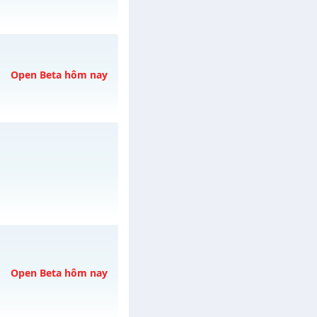
h ngày 06/08/2626
Open Beta hôm nay
06/08/2626
/muhoalong
vào 09h
Open Beta hôm nay