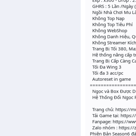
Exp : x300 - Drop : 
GHRS : 5 Lần /Ngày 
Ngồi Nhà Chơi Mu Là
Không Top Nạp
Không Top Tiêu Phí
Không WebShop
Không Danh Hiệu, 
Không Streamer Kích
Trang Bị Tối 380, Ma
Hệ thống nâng cấp t
Trang Bị Cấp Càng C
Tối Đa Wing 3
Tối đa 3 acc/pc
Autoreset in game
================
Ngọc và Box Được D
Hệ Thống Đổi Ngọc R
Trang chủ: https://m
Tải Game tại: https:/
Fanpage: https://ww
Zalo nhóm : https:/
Phiên Bản Season6 đá