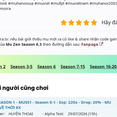
ess6 #muhanoixua #muviet #mufpt #muvietnam #muhanoi200
moira
Hãy đ
a.tv: nếu bài giới thiệu mu mới ra có like & share nhận code gam
 của
Mu Zen Season 6.3
theo đường dẫn sau:
Fanpage
n 2
Season 3-5
Season 6
Season 7-15
Season 16-20
 người cũng chơi
ASON 1 - MUSS1 - Season 0-1 - Exp: 220x - Drop: 20% - MU
VỀ THỜI 8X
er:
HUYỀN THOẠI
- Alpha Test:
29/07
/2026
(15h)