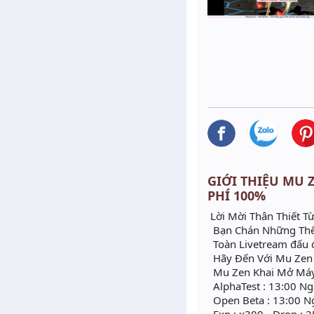
GIỚI THIỆU MU Z
PHÍ 100%
Lời Mời Thân Thiết T
Bạn Chán Những Thể
Toàn Livetream đấu đ
Hãy Đến Với Mu Zen p
Mu Zen Khai Mở Máy 
AlphaTest : 13:00 N
Open Beta : 13:00 N