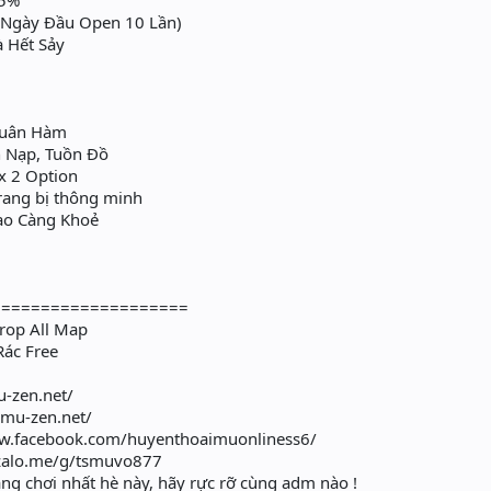
25%
(Ngày Đầu Open 10 Lần)
 Hết Sảy
Quân Hàm
 Nạp, Tuồn Đồ
x 2 Option
rang bị thông minh
ao Càng Khoẻ
====================
rop All Map
ác Free
u-zen.net/
/mu-zen.net/
w.facebook.com/huyenthoaimuonliness6/
/zalo.me/g/tsmuvo877
ng chơi nhất hè này, hãy rực rỡ cùng adm nào !