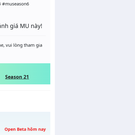
3 #museason6
ánh giá MU này!
e, vui lòng tham gia
Season 21
Open Beta hôm nay