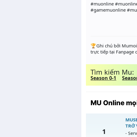
#muonline #muonlin
#gamemuonline #mu
️🏆Ghi chú bởi Mumoir
trực tiếp tại Fanpage
Tìm kiếm Mu:
Season 0-1
Seaso
MU Online mọi
MUSE
TRỞ 
1
- Serv