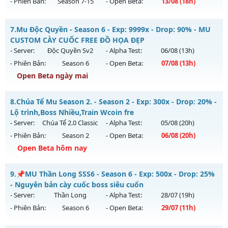
- Phiên Bản:
Season 7-15
- Open Beta:
13/08
(18h)
Exp: 200x - Drop: 20%
Kiểu reset: Reset In Game
Mu Online Play - Freebies for all characters - new
7.
Mu Độc Quyền - Season 6 - Exp: 9999x - Drop: 90% - MU
Thể loại: Mu Bán Đồ Full Trong Shop
Mu mới ra tháng 08 2026 - Mở máy chủ
X1000
vào 18h ngày
CUSTOM CÀY CUỐC FREE ĐỒ HỌA ĐẸP
Antihack: GameGuard
13/08/2626
- Server:
Độc Quyền Sv2
- Alpha Test:
06/08
(13h)
- Phiên Bản:
Season 6
- Open Beta:
07/08
(13h)
Exp: 1000x - Drop: 30%
Open Beta ngày mai
Kiểu reset: Reset In Game
Thể loại: Mu Nguyên bản Webzen
Mu Độc Quyền - MU CUSTOM CÀY CUỐC FREE ĐỒ HỌA ĐẸP
8.
Chúa Tể Mu Season 2. - Season 2 - Exp: 300x - Drop: 20% -
Antihack: AntiShield
Mu mới ra tháng 08 2026 - Mở máy chủ
Độc Quyền Sv2
vào
Lộ trình,Boss Nhiều,Train Wcoin fre
13h ngày 07/08/2626
- Server:
Chúa Tể 2.0 Classic
- Alpha Test:
05/08
(20h)
- Phiên Bản:
Season 2
- Open Beta:
06/08
(20h)
Exp: 9999x - Drop: 90%
Open Beta hôm nay
Kiểu reset: Reset In Game
Thể loại: Mu Custom thêm đồ mới
Chúa Tể Mu Season 2. - Lộ trình,Boss Nhiều,Train Wcoin fre
9.
📌MU Thần Long SSS6 - Season 6 - Exp: 500x - Drop: 25%
Antihack: SharkGaurd
Mu mới ra tháng 08 2026 - Mở máy chủ
Chúa Tể 2.0 Classic
- Nguyên bản cày cuốc boss siêu cuốn
vào 20h ngày 06/08/2626
- Server:
Thần Long
- Alpha Test:
28/07
(19h)
- Phiên Bản:
Season 6
- Open Beta:
29/07
(11h)
Exp: 300x - Drop: 20%
Kiểu reset: Reset In Game