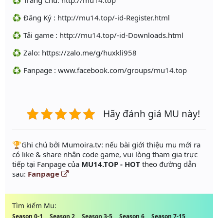
♻️ Trang Chủ: http://mu14.top
♻️ Đăng Ký : http://mu14.top/-id-Register.html
♻️ Tải game : http://mu14.top/-id-Downloads.html
♻️ Zalo: https://zalo.me/g/huxkli958
♻️ Fanpage : www.facebook.com/groups/mu14.top
Hãy đánh giá MU này!
️🏆Ghi chú bởi Mumoira.tv: nếu bài giới thiệu mu mới ra
có like & share nhận code game, vui lòng tham gia trực
tiếp tại Fanpage của
MU14.TOP - HOT
theo đường dẫn
sau:
Fanpage
Tìm kiếm Mu:
Season 0-1
Season 2
Season 3-5
Season 6
Season 7-15