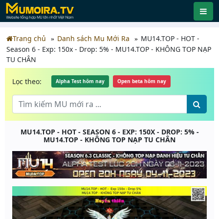
Trang chủ
Danh sách Mu Mới Ra
MU14.TOP - HOT -
Season 6 - Exp: 150x - Drop: 5% - MU14.TOP - KHÔNG TOP NẠP
TU CHÂN
Lọc theo:
Alpha Test hôm nay
Open beta hôm nay
MU14.TOP - HOT - SEASON 6 - EXP: 150X - DROP: 5% -
MU14.TOP - KHÔNG TOP NẠP TU CHÂN