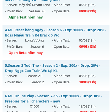
Thể loại: Mu Nguyên bản Webzen
Mu mới ra tháng 08 2026 - Mở máy chủ
THIÊN VƯƠNG
vào
- Server:
Máy chủ Dream Land
- Alpha Test:
06/08
(19h)
Antihack: Xshiel
13h ngày 01/08/2626
- Phiên Bản:
Season 3-5
- Open Beta:
08/08
(19h)
Exp: 100x - Drop: 5%
Alpha Test hôm nay
Kiểu reset: Non Reset
MUDREAM.NET - Hard Server • Không VIP • Không mốc
4.
Mu Reset hàng ngày - Season 6 - Exp: 1000x - Drop: 20% -
Thể loại: Mu Nguyên bản Webzen
Mu mới ra tháng 08 2026 - Mở máy chủ
Máy chủ Dream
Boss Nhiều Train K4 brack 5 Wc
Antihack: XShield
Land
vào 19h ngày 08/08/2626
- Server:
Long Vương
- Alpha Test:
05/08
(13h)
- Phiên Bản:
Season 6
- Open Beta:
06/08
(13h)
Exp: 1x - Drop: 3%
Open Beta hôm nay
Kiểu reset: Non Reset
Thể loại: Mu Nguyên bản Webzen
Mu Reset hàng ngày - Boss Nhiều Train K4 brack 5 Wc
5.
Season 2 Tuổi Thơ - Season 2 - Exp: 200x - Drop: 20% -
Antihack: Chống Hack/ Dupe 100%
Mu mới ra tháng 08 2026 - Mở máy chủ
Long Vương
vào
Drop Ngọc Cao Train Wc tại K4
13h ngày 06/08/2626
- Server:
Season 2.0
- Alpha Test:
08/08
(13h)
- Phiên Bản:
Season 2
- Open Beta:
10/08
(13h)
Exp: 1000x - Drop: 20%
Kiểu reset: Reset In Game
Season 2 Tuổi Thơ - Drop Ngọc Cao Train Wc tại K4
6.
Mu Online Play - Season 7-15 - Exp: 1000x - Drop: 30% -
Thể loại: Mu Nguyên bản Webzen
Mu mới ra tháng 08 2026 - Mở máy chủ
Season 2.0
vào 13h
Freebies for all characters - new
Antihack: GameGuard
ngày 10/08/2626
- Server:
X1000
- Alpha Test:
13/08
(18h)