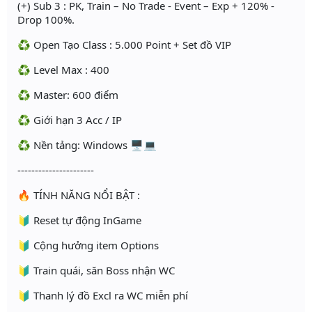
(+) Sub 3 : PK, Train – No Trade - Event – Exp + 120% -
Drop 100%.
♻️ Open Tạo Class : 5.000 Point + Set đồ VIP
♻️ Level Max : 400
♻️ Master: 600 điểm
♻️ Giới hạn 3 Acc / IP
♻️ Nền tảng: Windows 🖥💻
----------------------
🔥 TÍNH NĂNG NỔI BẬT :
🔰 Reset tự động InGame
🔰 Cộng hưởng item Options
🔰 Train quái, săn Boss nhận WC
🔰 Thanh lý đồ Excl ra WC miễn phí