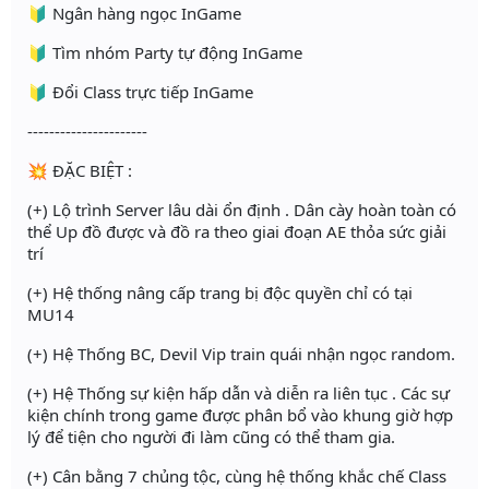
🔰 Ngân hàng ngọc InGame
🔰 Tìm nhóm Party tự động InGame
🔰 Đổi Class trực tiếp InGame
----------------------
💥 ĐẶC BIỆT :
(+) Lộ trình Server lâu dài ổn định . Dân cày hoàn toàn có
thể Up đồ được và đồ ra theo giai đoạn AE thỏa sức giải
trí
(+) Hệ thống nâng cấp trang bị độc quyền chỉ có tại
MU14
(+) Hệ Thống BC, Devil Vip train quái nhận ngọc random.
(+) Hệ Thống sự kiện hấp dẫn và diễn ra liên tục . Các sự
kiện chính trong game được phân bổ vào khung giờ hợp
lý để tiện cho người đi làm cũng có thể tham gia.
(+) Cân bằng 7 chủng tộc, cùng hệ thống khắc chế Class