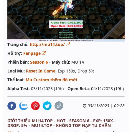
Trang chủ:
http://mu14.top/
Hỗ trợ:
Fanpage
Phiên bản:
Season 6
-
Máy chủ:
MU 14
Loại Mu:
Reset In Game
, Exp 150x, Drop 5%
Thể loại:
Mu Custom thêm đồ mới
Alpha Test:
03/11/2023 (19h) -
Open Beta:
04/11/2023 (19h)
03/11/2023 | 02:28
GIỚI THIỆU MU14.TOP - HOT - SEASON 6 - EXP: 150X -
DROP: 5% - MU14.TOP - KHÔNG TOP NẠP TU CHÂN