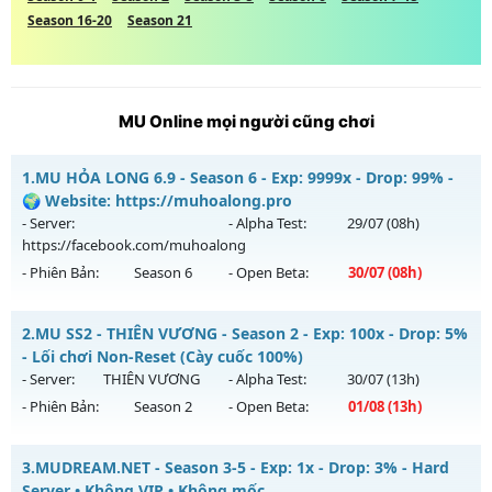
Season 16-20
Season 21
MU Online mọi người cũng chơi
1.
MU HỎA LONG 6.9 - Season 6 - Exp: 9999x - Drop: 99% -
🌍 Website: https://muhoalong.pro
- Server:
- Alpha Test:
29/07
(08h)
https://facebook.com/muhoalong
- Phiên Bản:
Season 6
- Open Beta:
30/07
(08h)
MU HỎA LONG 6.9 - 🌍 Website: https://muhoalong.pro
2.
MU SS2 - THIÊN VƯƠNG - Season 2 - Exp: 100x - Drop: 5%
Mu mới ra tháng 07 2026 - Mở máy chủ
- Lối chơi Non-Reset (Cày cuốc 100%)
https://facebook.com/muhoalong
vào 08h ngày
- Server:
THIÊN VƯƠNG
- Alpha Test:
30/07
(13h)
30/07/2626
- Phiên Bản:
Season 2
- Open Beta:
01/08
(13h)
Exp: 9999x - Drop: 99%
MU SS2 - THIÊN VƯƠNG - Lối chơi Non-Reset (Cày cuốc
Kiểu reset: Non Reset
3.
MUDREAM.NET - Season 3-5 - Exp: 1x - Drop: 3% - Hard
100%)
Server • Không VIP • Không mốc