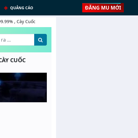
ĐĂNG MU MỚI
QUẢNG CÁO
99.99% , Cày Cuốc
 CÀY CUỐC