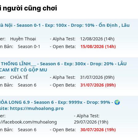
 người cũng chơi
 Nội - Season 0-1 - Exp: 100x - Drop: 10% - Ổn Định , Lâu
er:
Huyền Thoại
- Alpha Test:
12/08
/2026
(14h)
ên Bản:
Season 0-1
- Open Beta:
15/08
/2026
(14h)
 Hà Nội - Ổn Định , Lâu Dài
 THỐNG LĨNH___ - Season 6 - Exp: 300x - Drop: 20% - LÂU
 CAM KẾT CÓ GỘP MU
 mới ra tháng 08 2026 - Mở máy chủ
Huyền Thoại
vào 14h
er:
CHÚA TỂ
- Alpha Test:
31/07
/2026
(09h)
ên Bản:
Season 6
- Open Beta:
31/07
/2026
(09h)
p: 100x - Drop: 10%
ểu reset: Reset In Game
_MU THỐNG LĨNH___ - LÂU DÀI, CAM KẾT CÓ GỘP MU
ỎA LONG 6.9 - Season 6 - Exp: 9999x - Drop: 99% - 🌍
hể loại: Mu Nguyên bản Webzen
ite: https://muhoalong.pro
 mới ra tháng 07 2026 - Mở máy chủ
CHÚA TỂ
vào 09h ngà
er:
- Alpha Test:
tihack: ICM
://facebook.com/muhoalong
29/07
/2026
(19h)
p: 300x - Drop: 20%
ên Bản:
Season 6
- Open Beta:
30/07
/2026
(19h)
ểu reset: Reset In Game