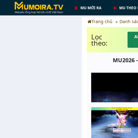
MU MỚI RA
MU THEO 
Trang chủ
Danh sá
Lọc
A
theo:
MU2026 -