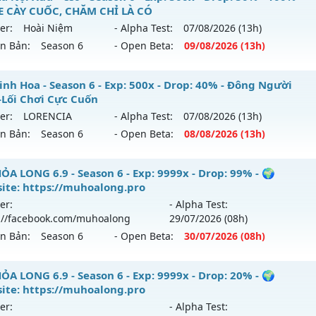
loại: Mu Nguyên bản Webzen
 CÀY CUỐC, CHĂM CHỈ LÀ CÓ
ới ra tháng 08 2026 - Mở máy chủ
https://facebook.com
er:
Hoài Niệm
- Alpha Test:
07/08
/2026
(13h)
ihack: KHÔNG THỂ HACK
 05/08/2626
ên Bản:
Season 6
- Open Beta:
09/08
/2026
(13h)
9999x - Drop: 20%
U Hà Nội Xưa – ss6 - 100% GAME CÀY CUỐC, CHĂM CHỈ LÀ 
inh Hoa - Season 6 - Exp: 500x - Drop: 40% - Đông Người
reset: Non Reset
-Lối Chơi Cực Cuốn
 mới ra tháng 08 2026 - Mở máy chủ
Hoài Niệm
vào 13h n
loại: Mu Nguyên bản Webzen
er:
LORENCIA
- Alpha Test:
07/08
/2026
(13h)
ên Bản:
Season 6
- Open Beta:
08/08
/2026
(13h)
p: 500x - Drop: 50%
ack: XShield
ểu reset: Reset In Game
 Tinh Hoa - Đông Người Chơi-Lối Chơi Cực Cuốn
ỎA LONG 6.9 - Season 6 - Exp: 9999x - Drop: 99% - 🌍
hể loại: Mu Nguyên bản Webzen
ite: https://muhoalong.pro
 mới ra tháng 08 2026 - Mở máy chủ
LORENCIA
vào 13h ng
er:
- Alpha Test:
ntihack: BDCAM
://facebook.com/muhoalong
29/07
/2026
(08h)
p: 500x - Drop: 40%
ên Bản:
Season 6
- Open Beta:
30/07
/2026
(08h)
ểu reset: Reset In Game
hể loại: Mu Nguyên bản Webzen
ỎA LONG 6.9 - 🌍 Website: https://muhoalong.pro
ỎA LONG 6.9 - Season 6 - Exp: 9999x - Drop: 20% - 🌍
ite: https://muhoalong.pro
tihack: Anti Vip
ới ra tháng 07 2026 - Mở máy chủ
https://facebook.com
er:
- Alpha Test:
 30/07/2626