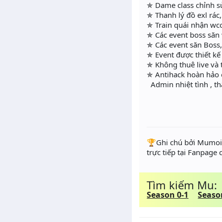
✯ Dame class chỉnh s
✯ Thanh lý đồ exl rác
✯ Train quái nhận wc
✯ Các event boss săn 
✯ Các event săn Boss
✯ Event được thiết kế 
✯ Không thuê live và 
✯ Antihack hoàn hảo
Admin nhiệt tình , t
️🏆Ghi chú bởi Mumoir
trực tiếp tại Fanpage
Tìm kiếm Mu:
Season 0-1
Seaso