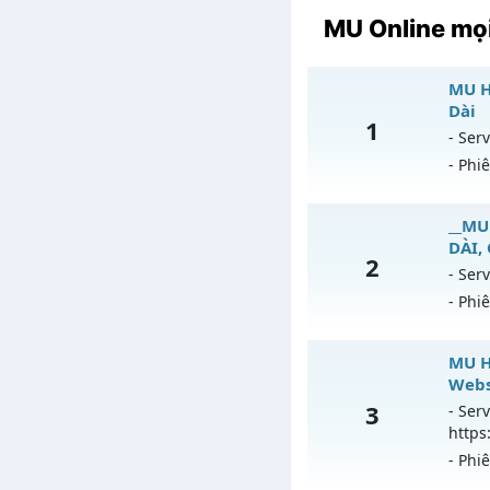
MU Online mọi
MU Hà
Dài
1
- Serv
- Phi
MU
__MU
DÀI,
2
Mu
- Serv
- Phi
Ex
Ki
_
MU H
T
Webs
Mu
3
- Serv
An
https
Ex
- Phi
Ki