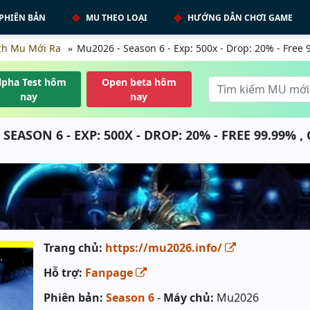
PHIÊN BẢN
MU THEO LOẠI
HƯỚNG DẪN CHƠI GAME
ch Mu Mới Ra
Mu2026 - Season 6 - Exp: 500x - Drop: 20% - Free 
lpha Test hôm
Open beta hôm
nay
nay
 SEASON 6 - EXP: 500X - DROP: 20% - FREE 99.99% ,
Trang chủ:
https://mu2026.info/
Hỗ trợ:
Fanpage
Phiên bản:
Season 6
-
Máy chủ:
Mu2026