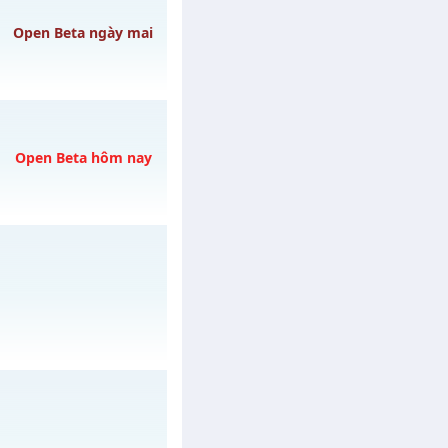
/muhoalong
vào 08h
Open Beta ngày mai
CÓ
gày 09/08/2626
Open Beta hôm nay
ày 08/08/2626
/muhoalong
vào 08h