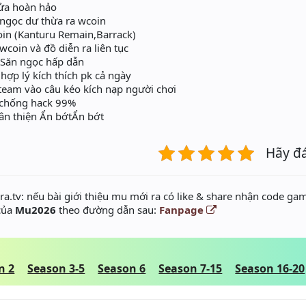
ửa hoàn hảo
,ngọc dư thừa ra wcoin
oin (Kanturu Remain,Barrack)
wcoin và đồ diễn ra liên tục
,Săn ngọc hấp dẫn
hợp lý kích thích pk cả ngày
team vào câu kéo kích nạp người chơi
 chống hack 99%
hân thiện Ẩn bớtẨn bớt
Hãy đ
a.tv: nếu bài giới thiệu mu mới ra có like & share nhận code gam
 của
Mu2026
theo đường dẫn sau:
Fanpage
n 2
Season 3-5
Season 6
Season 7-15
Season 16-20