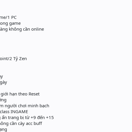
ame/1 PC
trong game
hàng không cần online
oint/2 Tỷ Zen
ày
ngày
giới hạn theo Reset
ởng
em người chơi minh bạch
 class INGAME
 ẩn trang bị từ +9 đến +15
hông cần cày acc buff
dạng