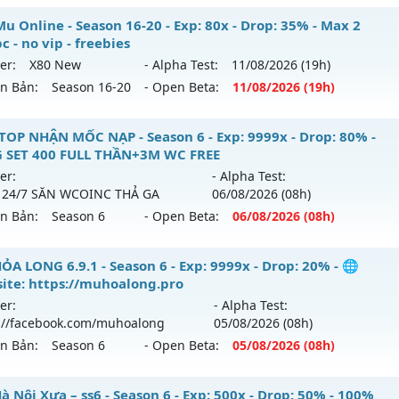
hể loại: Mu Nguyên bản Webzen
ỎA LONG 6.9 - 🌍 Website: https://muhoalong.pro
u Online - Season 16-20 - Exp: 80x - Drop: 35% - Max 2
c - no vip - freebies
ntihack: UGK ANTIHACK
ới ra tháng 07 2026 - Mở máy chủ
https://facebook.com
er:
X80 New
- Alpha Test:
11/08
/2026
(19h)
 30/07/2626
ên Bản:
Season 16-20
- Open Beta:
11/08
/2026
(19h)
9999x - Drop: 99%
p Mu Online - Max 2 acc/pc - no vip - freebies
TOP NHẬN MỐC NẠP - Season 6 - Exp: 9999x - Drop: 80% -
reset: Non Reset
 SET 400 FULL THẦN+3M WC FREE
 mới ra tháng 08 2026 - Mở máy chủ
X80 New
vào 19h ngà
loại: Mu Nguyên bản Webzen
er:
- Alpha Test:
 24/7 SĂN WCOINC THẢ GA
06/08
/2026
(08h)
p: 80x - Drop: 35%
ack: Xshiel
ên Bản:
Season 6
- Open Beta:
06/08
/2026
(08h)
ểu reset: Reset In Game
hể loại: Mu Nguyên bản Webzen
 TOP NHẬN MỐC NẠP - TẶNG SET 400 FULL THẦN+3M WC F
ỎA LONG 6.9.1 - Season 6 - Exp: 9999x - Drop: 20% - 🌐
ite: https://muhoalong.pro
tihack: AntiShield
ới ra tháng 08 2026 - Mở máy chủ
BOSS 24/7 SĂN WCOIN
er:
- Alpha Test:
 06/08/2626
://facebook.com/muhoalong
05/08
/2026
(08h)
ên Bản:
Season 6
- Open Beta:
05/08
/2026
(08h)
 9999x - Drop: 80%
 reset: Reset In Game
ỎA LONG 6.9.1 - 🌐 Website: https://muhoalong.pro
 Nội Xưa – ss6 - Season 6 - Exp: 500x - Drop: 50% - 100%