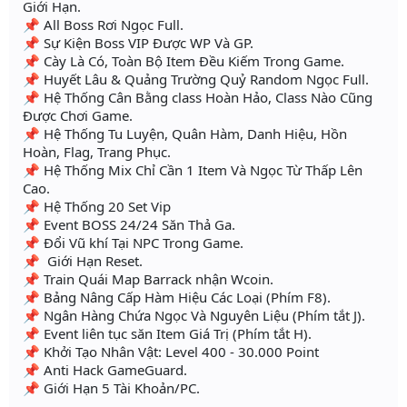
Giới Hạn.
📌 All Boss Rơi Ngọc Full.
📌 Sự Kiện Boss VIP Được WP Và GP.
📌 Cày Là Có, Toàn Bộ Item Đều Kiếm Trong Game.
📌 Huyết Lâu & Quảng Trường Quỷ Random Ngọc Full.
📌 Hệ Thống Cân Bằng class Hoàn Hảo, Class Nào Cũng
Được Chơi Game.
📌 Hệ Thống Tu Luyện, Quân Hàm, Danh Hiệu, Hồn
Hoàn, Flag, Trang Phục.
📌 Hệ Thống Mix Chỉ Cần 1 Item Và Ngọc Từ Thấp Lên
Cao.
📌 Hệ Thống 20 Set Vip
📌 Event BOSS 24/24 Săn Thả Ga.
📌 Đổi Vũ khí Tại NPC Trong Game.
📌 Giới Hạn Reset.
📌 Train Quái Map Barrack nhận Wcoin.
📌 Bảng Nâng Cấp Hàm Hiệu Các Loại (Phím F8).
📌 Ngân Hàng Chứa Ngọc Và Nguyên Liệu (Phím tắt J).
📌 Event liên tục săn Item Giá Trị (Phím tắt H).
📌 Khởi Tạo Nhân Vật: Level 400 - 30.000 Point
📌 Anti Hack GameGuard.
📌 Giới Hạn 5 Tài Khoản/PC.