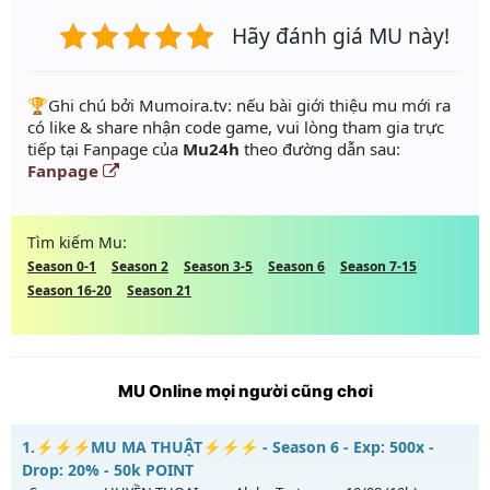
Hãy đánh giá MU này!
️🏆Ghi chú bởi Mumoira.tv: nếu bài giới thiệu mu mới ra
có like & share nhận code game, vui lòng tham gia trực
tiếp tại Fanpage của
Mu24h
theo đường dẫn sau:
Fanpage
Tìm kiếm Mu:
Season 0-1
Season 2
Season 3-5
Season 6
Season 7-15
Season 16-20
Season 21
MU Online mọi người cũng chơi
1.
⚡⚡⚡MU MA THUẬT⚡⚡⚡ - Season 6 - Exp: 500x -
Drop: 20% - 50k POINT