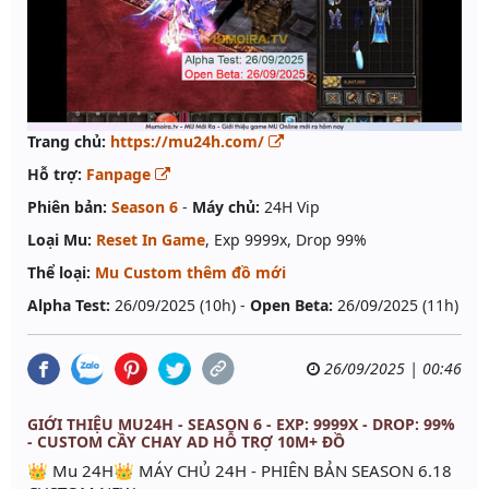
Trang chủ:
https://mu24h.com/
Hỗ trợ:
Fanpage
Phiên bản:
Season 6
-
Máy chủ:
24H Vip
Loại Mu:
Reset In Game
, Exp 9999x, Drop 99%
Thể loại:
Mu Custom thêm đồ mới
Alpha Test:
26/09/2025 (10h) -
Open Beta:
26/09/2025 (11h)
26/09/2025 | 00:46
GIỚI THIỆU MU24H - SEASON 6 - EXP: 9999X - DROP: 99%
- CUSTOM CẦY CHAY AD HỖ TRỢ 10M+ ĐỒ
👑 Mu 24H👑 MÁY CHỦ 24H - PHIÊN BẢN SEASON 6.18