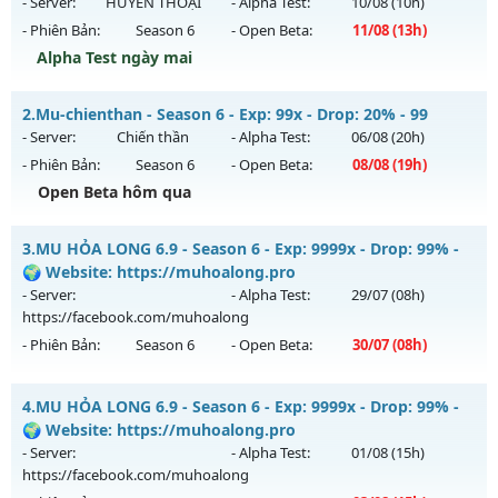
- Server:
HUYỀN THOẠI
- Alpha Test:
10/08
(10h)
- Phiên Bản:
Season 6
- Open Beta:
11/08
(13h)
Alpha Test ngày mai
⚡⚡⚡MU MA THUẬT⚡⚡⚡ - 50k POINT
2.
Mu-chienthan - Season 6 - Exp: 99x - Drop: 20% - 99
Mu mới ra tháng 08 2026 - Mở máy chủ
HUYỀN THOẠI
vào
- Server:
Chiến thần
- Alpha Test:
06/08
(20h)
13h ngày 11/08/2626
- Phiên Bản:
Season 6
- Open Beta:
08/08
(19h)
Exp: 500x - Drop: 20%
Open Beta hôm qua
Kiểu reset: Reset In Game
Mu-chienthan - 99
3.
MU HỎA LONG 6.9 - Season 6 - Exp: 9999x - Drop: 99% -
Thể loại: Mu Nguyên bản Webzen
Mu mới ra tháng 08 2026 - Mở máy chủ
Chiến thần
vào 19h
🌍 Website: https://muhoalong.pro
Antihack: SHARK
ngày 08/08/2626
- Server:
- Alpha Test:
29/07
(08h)
https://facebook.com/muhoalong
Exp: 99x - Drop: 20%
- Phiên Bản:
Season 6
- Open Beta:
30/07
(08h)
Kiểu reset: Reset In Game
Thể loại: Mu Nguyên bản Webzen
MU HỎA LONG 6.9 - 🌍 Website: https://muhoalong.pro
4.
MU HỎA LONG 6.9 - Season 6 - Exp: 9999x - Drop: 99% -
Antihack: Anti 8x
Mu mới ra tháng 07 2026 - Mở máy chủ
🌍 Website: https://muhoalong.pro
https://facebook.com/muhoalong
vào 08h ngày
- Server:
- Alpha Test:
01/08
(15h)
30/07/2626
https://facebook.com/muhoalong