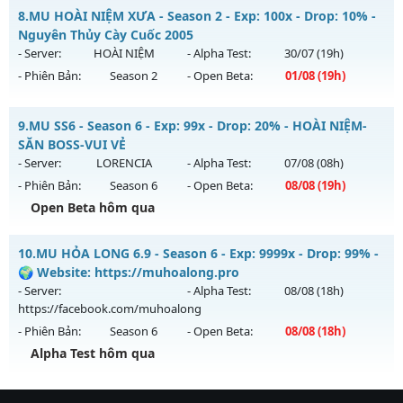
MU Thanh Long - Ép Thăng Hạng Mới
8.
MU HOÀI NIỆM XƯA - Season 2 - Exp: 100x - Drop: 10% -
Thể loại: Mu Nguyên bản Webzen
Mu mới ra tháng 08 2026 - Mở máy chủ
Thanh Long
vào
Nguyên Thủy Cày Cuốc 2005
Antihack: Sharkguard
13h ngày 06/08/2626
- Server:
HOÀI NIỆM
- Alpha Test:
30/07
(19h)
- Phiên Bản:
Season 2
- Open Beta:
01/08
(19h)
Exp: 200x - Drop: 35%
Kiểu reset: Reset In Game
MU HOÀI NIỆM XƯA - Nguyên Thủy Cày Cuốc 2005
9.
MU SS6 - Season 6 - Exp: 99x - Drop: 20% - HOÀI NIỆM-
Thể loại: Mu Custom thêm đồ mới
Mu mới ra tháng 08 2026 - Mở máy chủ
HOÀI NIỆM
vào 19h
SĂN BOSS-VUI VẺ
Antihack: CheatGuard
ngày 01/08/2626
- Server:
LORENCIA
- Alpha Test:
07/08
(08h)
- Phiên Bản:
Season 6
- Open Beta:
08/08
(19h)
Exp: 100x - Drop: 10%
Open Beta hôm qua
Kiểu reset: Reset In Game
Thể loại: Mu Nguyên bản Webzen
MU SS6 - HOÀI NIỆM-SĂN BOSS-VUI VẺ
10.
MU HỎA LONG 6.9 - Season 6 - Exp: 9999x - Drop: 99% -
Antihack: Phiên bản mới nhất
Mu mới ra tháng 08 2026 - Mở máy chủ
LORENCIA
vào 19h
🌍 Website: https://muhoalong.pro
ngày 08/08/2626
- Server:
- Alpha Test:
08/08
(18h)
https://facebook.com/muhoalong
Exp: 99x - Drop: 20%
- Phiên Bản:
Season 6
- Open Beta:
08/08
(18h)
Kiểu reset: Non Reset
Alpha Test hôm qua
Thể loại: Mu Nguyên bản Webzen
MU HỎA LONG 6.9 - 🌍 Website: https://muhoalong.pro
Antihack: OK