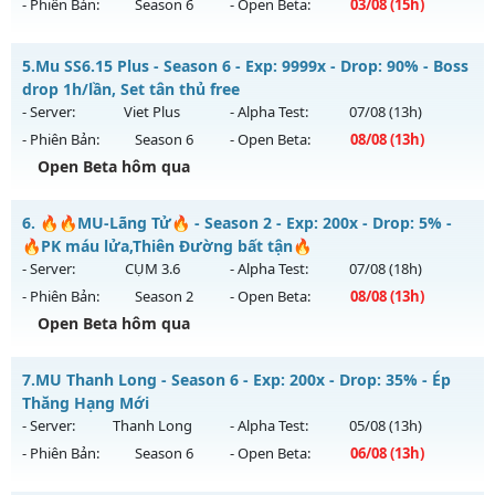
- Phiên Bản:
Season 6
- Open Beta:
03/08
(15h)
Exp: 9999x - Drop: 99%
Kiểu reset: Non Reset
MU HỎA LONG 6.9 - 🌍 Website: https://muhoalong.pro
5.
Mu SS6.15 Plus - Season 6 - Exp: 9999x - Drop: 90% - Boss
Thể loại: Mu Nguyên bản Webzen
Mu mới ra tháng 08 2026 - Mở máy chủ
drop 1h/lần, Set tân thủ free
Antihack: Xshiel
https://facebook.com/muhoalong
vào 15h ngày
- Server:
Viet Plus
- Alpha Test:
07/08
(13h)
03/08/2626
- Phiên Bản:
Season 6
- Open Beta:
08/08
(13h)
Exp: 9999x - Drop: 99%
Open Beta hôm qua
Kiểu reset: Non Reset
Mu SS6.15 Plus - Boss drop 1h/lần, Set tân thủ free
6.
🔥🔥MU-Lãng Tử🔥 - Season 2 - Exp: 200x - Drop: 5% -
Thể loại: Mu Nguyên bản Webzen
Mu mới ra tháng 08 2026 - Mở máy chủ
Viet Plus
vào 13h
🔥PK máu lửa,Thiên Đường bất tận🔥
Antihack: XShield
ngày 08/08/2626
- Server:
CỤM 3.6
- Alpha Test:
07/08
(18h)
- Phiên Bản:
Season 2
- Open Beta:
08/08
(13h)
Exp: 9999x - Drop: 90%
Open Beta hôm qua
Kiểu reset: Reset In Game
Thể loại: Mu Bán Đồ Full Trong Shop
🔥🔥MU-Lãng Tử🔥 - 🔥PK máu lửa,Thiên Đường bất tận🔥
7.
MU Thanh Long - Season 6 - Exp: 200x - Drop: 35% - Ép
Antihack: Phoenix chống hack mới
Mu mới ra tháng 08 2026 - Mở máy chủ
CỤM 3.6
vào 13h
Thăng Hạng Mới
ngày 08/08/2626
- Server:
Thanh Long
- Alpha Test:
05/08
(13h)
- Phiên Bản:
Season 6
- Open Beta:
06/08
(13h)
Exp: 200x - Drop: 5%
Kiểu reset: Reset In Game