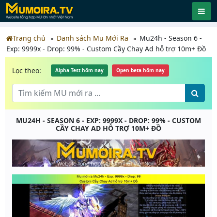
Trang chủ
Danh sách Mu Mới Ra
Mu24h - Season 6 -
Exp: 9999x - Drop: 99% - Custom Cầy Chay Ad hỗ trợ 10m+ Đồ
Lọc theo:
Alpha Test hôm nay
Open beta hôm nay
MU24H - SEASON 6 - EXP: 9999X - DROP: 99% - CUSTOM
CẦY CHAY AD HỖ TRỢ 10M+ ĐỒ