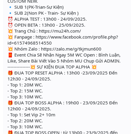
CUSTOM NEW.
🔹 SUB 1(PK-Trian-Sự Kiện)
🔹 SUB 2(Non PK - Train- Sự Kiện )
⏰ ALPHA TEST : 13h00 - 24/09/2025.
⏰ OPEN BETA : 13h00 - 25/09/2025.
💥 Trang Chủ : https://mu24h.com/
💥 Fanpage : https://www.facebook.com/profile.php?
id=61574968514550
💥 Nhóm Zalo : https://zalo.me/g/tkjmun600
🧧 Event Chia Sẽ Nhận Ngay 5M WC Open : Bình Luận,
Like, Share Bài Viết Vào 5 Nhóm MU Chụp Gửi ADMIN.
---------------💥 SỰ KIỆN ĐUA TOP ALPHA 💥
🎁 ĐUA TOP RESET ALPHA : 13h00 -23/09/2025 Đến
12h30 - 24/09/2025.
- Top 1: 20M WC.
- Top 2: 15M WC.
- Top 3: 10M WC.
🎁 ĐUA TOP BOSS ALPHA : 19h00 - 23/09/2025 Đến
12h00 - 24/09/2025.
- Top 1: Set Vip 2+ 10m
- Top 2: 20M WC.
- Top 3: 10M WC.
🎁 ĐUA TOP BOSS OPEN : từ 13h00 - 23/9/2025 đến