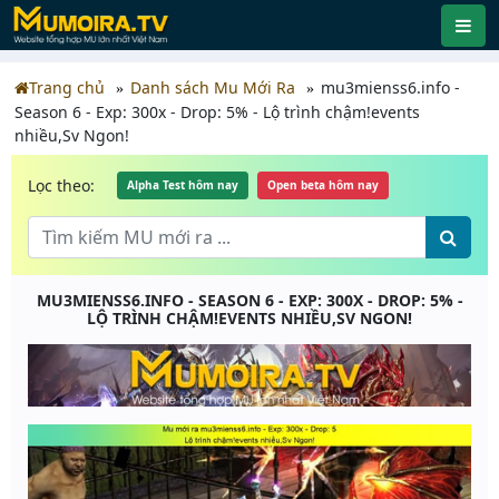
Trang chủ
Danh sách Mu Mới Ra
mu3mienss6.info -
Season 6 - Exp: 300x - Drop: 5% - Lộ trình chậm!events
nhiều,Sv Ngon!
Lọc theo:
Alpha Test hôm nay
Open beta hôm nay
MU3MIENSS6.INFO - SEASON 6 - EXP: 300X - DROP: 5% -
LỘ TRÌNH CHẬM!EVENTS NHIỀU,SV NGON!