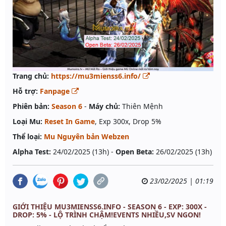
Trang chủ:
https://mu3mienss6.info/
Hỗ trợ:
Fanpage
Phiên bản:
Season 6
-
Máy chủ:
Thiên Mệnh
Loại Mu:
Reset In Game
, Exp 300x, Drop 5%
Thể loại:
Mu Nguyên bản Webzen
Alpha Test:
24/02/2025 (13h) -
Open Beta:
26/02/2025 (13h)
23/02/2025 | 01:19
GIỚI THIỆU MU3MIENSS6.INFO - SEASON 6 - EXP: 300X -
DROP: 5% - LỘ TRÌNH CHẬM!EVENTS NHIỀU,SV NGON!