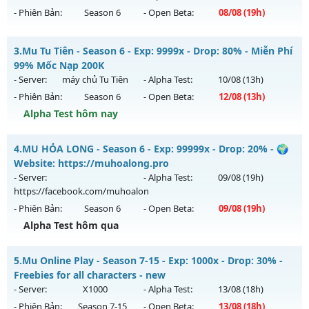
ngày 06/08/2626
- Phiên Bản:
Season 6
- Open Beta:
08/08
(19h)
Exp: 9999x - Drop: 90%
MU SS6 - HOÀI NIỆM-VUI VẺ
Kiểu reset: Reset In Game
3.
Mu Tu Tiên - Season 6 - Exp: 9999x - Drop: 80% - Miễn Phí
Mu mới ra tháng 08 2026 - Mở máy chủ
LORENCIA
vào 19h
99% Mốc Nạp 200K
Thể loại: Mu Custom thêm đồ mới
ngày 08/08/2626
- Server:
máy chủ Tu Tiên
- Alpha Test:
10/08
(13h)
Antihack: Gold Dragon
- Phiên Bản:
Season 6
- Open Beta:
12/08
(13h)
Exp: 99x - Drop: 20%
Alpha Test hôm nay
Kiểu reset: Non Reset
Thể loại: Mu Nguyên bản Webzen
Mu Tu Tiên - Miễn Phí 99% Mốc Nạp 200K
4.
MU HỎA LONG - Season 6 - Exp: 99999x - Drop: 20% - 🌍
Antihack: OK
Mu mới ra tháng 08 2026 - Mở máy chủ
máy chủ Tu Tiên
Website: https://muhoalong.pro
vào 13h ngày 12/08/2626
- Server:
- Alpha Test:
09/08
(19h)
https://facebook.com/muhoalon
Exp: 9999x - Drop: 80%
- Phiên Bản:
Season 6
- Open Beta:
09/08
(19h)
Kiểu reset: Reset In Game
Alpha Test hôm qua
Thể loại: Mu Bán Đồ Full Trong Shop
MU HỎA LONG - 🌍 Website: https://muhoalong.pro
Antihack: Shark
5.
Mu Online Play - Season 7-15 - Exp: 1000x - Drop: 30% -
Mu mới ra tháng 08 2026 - Mở máy chủ
Freebies for all characters - new
https://facebook.com/muhoalon
vào 19h ngày 09/08/2626
- Server:
X1000
- Alpha Test:
13/08
(18h)
- Phiên Bản:
Season 7-15
- Open Beta:
13/08
(18h)
Exp: 99999x - Drop: 20%