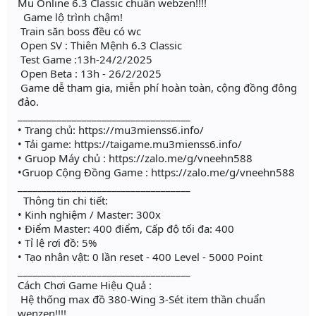
Mu Online 6.3 Classic chuẩn webzen!!!!
Game lộ trình chậm!
Train săn boss đều có wc
Open SV : Thiên Mệnh 6.3 Classic
Test Game :13h-24/2/2025
Open Beta : 13h - 26/2/2025
Game dễ tham gia, miễn phí hoàn toàn, cộng đồng đông
đảo.
___________________________________
• Trang chủ: https://mu3mienss6.info/
• Tải game: https://taigame.mu3mienss6.info/
• Gruop Máy chủ : https://zalo.me/g/vneehn588
•Gruop Cộng Đồng Game : https://zalo.me/g/vneehn588
___________________________________
Thông tin chi tiết:
• Kinh nghiệm / Master: 300x
• Điểm Master: 400 điểm, Cấp độ tối đa: 400
• Tỉ lệ rơi đồ: 5%
• Tạo nhân vật: 0 lần reset - 400 Level - 5000 Point
___________________________________
Cách Chơi Game Hiệu Quả :
Hệ thống max đồ 380-Wing 3-Sét item thần chuẩn
wenzen!!!!