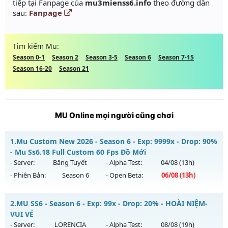
tiếp tại Fanpage của
mu3mienss6.info
theo đường dẫn
sau:
Fanpage
Tìm kiếm Mu:
Season 0-1
Season 2
Season 3-5
Season 6
Season 7-15
Season 16-20
Season 21
MU Online mọi người cũng chơi
1.
Mu Custom New 2026 - Season 6 - Exp: 9999x - Drop: 90%
- Mu Ss6.18 Full Custom 60 Fps Đồ Mới
- Server:
Băng Tuyết
- Alpha Test:
04/08
(13h)
- Phiên Bản:
Season 6
- Open Beta:
06/08
(13h)
Mu Custom New 2026 - Mu Ss6.18 Full Custom 60 Fps Đồ
2.
MU SS6 - Season 6 - Exp: 99x - Drop: 20% - HOÀI NIỆM-
Mới
VUI VẺ
Mu mới ra tháng 08 2026 - Mở máy chủ
Băng Tuyết
vào 13h
- Server:
LORENCIA
- Alpha Test:
08/08
(19h)