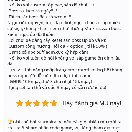
Nói ko với custom.tốp nạp,bán đồ chui.....!
Boss sự kiện cả ngày!!!!!
Tất cả các boss đều có wcoin!!!!
Ngọc ước nguyện,ngọc tâm linh,ngọc chaos drop nhiều
sự kiện,không khan hiếm như những Mu khác,săn boss
kiếm ngọc úp đồ thuần!
Lối chơi dễ dàng cày Reset săn boss úp đồ và PK
Custom cộng hưởng : tối đa 7 option ( tỉ lệ 50% )
Game có npc buff adm,cực kỳ hấp dẫn!
Nói ko với tuồn đồ,nói không với sập game,ổn định lâu
dài!
Lưu ý : tính năng ngập tràn,game mượt ko lag,hệ thống
boss ngon,đồ dễ kiếm theo lộ trình game!!
GHRS 10l/ngày,thứ 7 chủ nhật 15l/ngày!
Tặng sét tân thủ và gấu 3 ngày có sẵn rương đồ!
Hãy đánh giá MU này!
️🏆Ghi chú bởi Mumoira.tv: nếu bài giới thiệu mu mới ra
có like & share nhận code game, vui lòng tham gia trực