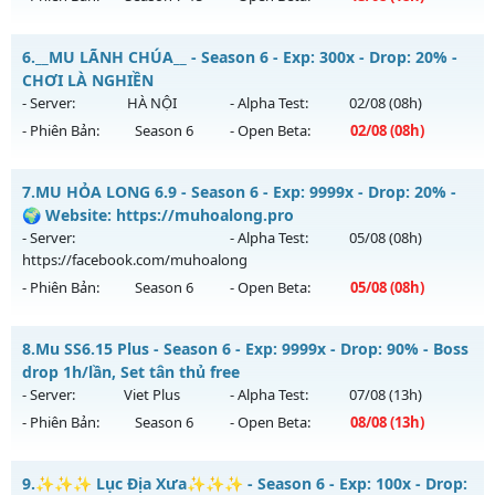
Kiểu reset: Non Reset
Mu Online Play - Freebies for all characters - new
6.
__MU LÃNH CHÚA__ - Season 6 - Exp: 300x - Drop: 20% -
Thể loại: Mu Nguyên bản Webzen
Mu mới ra tháng 08 2026 - Mở máy chủ
X1000
vào 18h ngày
CHƠI LÀ NGHIỀN
Antihack: XShield
13/08/2626
- Server:
HÀ NỘI
- Alpha Test:
02/08
(08h)
- Phiên Bản:
Season 6
- Open Beta:
02/08
(08h)
Exp: 1000x - Drop: 30%
Kiểu reset: Reset In Game
__MU LÃNH CHÚA__ - CHƠI LÀ NGHIỀN
7.
MU HỎA LONG 6.9 - Season 6 - Exp: 9999x - Drop: 20% -
Thể loại: Mu Nguyên bản Webzen
Mu mới ra tháng 08 2026 - Mở máy chủ
HÀ NỘI
vào 08h
🌍 Website: https://muhoalong.pro
Antihack: AntiShield
ngày 02/08/2626
- Server:
- Alpha Test:
05/08
(08h)
https://facebook.com/muhoalong
Exp: 300x - Drop: 20%
- Phiên Bản:
Season 6
- Open Beta:
05/08
(08h)
Kiểu reset: Reset In Game
Thể loại: Mu Nguyên bản Webzen
MU HỎA LONG 6.9 - 🌍 Website: https://muhoalong.pro
8.
Mu SS6.15 Plus - Season 6 - Exp: 9999x - Drop: 90% - Boss
Antihack: GoldShield
Mu mới ra tháng 08 2026 - Mở máy chủ
drop 1h/lần, Set tân thủ free
https://facebook.com/muhoalong
vào 08h ngày
- Server:
Viet Plus
- Alpha Test:
07/08
(13h)
05/08/2626
- Phiên Bản:
Season 6
- Open Beta:
08/08
(13h)
Exp: 9999x - Drop: 20%
Mu SS6.15 Plus - Boss drop 1h/lần, Set tân thủ free
Kiểu reset: Non Reset
9.
✨✨✨ Lục Địa Xưa✨✨✨ - Season 6 - Exp: 100x - Drop: