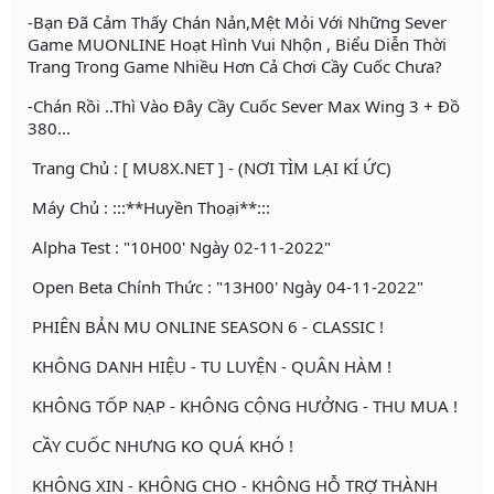
-Bạn Đã Cảm Thấy Chán Nản,Mệt Mỏi Với Những Sever
Game MUONLINE Hoạt Hình Vui Nhộn , Biểu Diễn Thời
Trang Trong Game Nhiều Hơn Cả Chơi Cầy Cuốc Chưa?
-Chán Rồi ..Thì Vào Đây Cầy Cuốc Sever Max Wing 3 + Đồ
380...
Trang Chủ : [ MU8X.NET ] - (NƠI TÌM LẠI KÍ ỨC)
Máy Chủ : :::**Huyền Thoại**:::
Alpha Test : "10H00' Ngày 02-11-2022"
Open Beta Chính Thức : "13H00' Ngày 04-11-2022"
PHIÊN BẢN MU ONLINE SEASON 6 - CLASSIC !
KHÔNG DANH HIỆU - TU LUYỆN - QUÂN HÀM !
KHÔNG TỐP NẠP - KHÔNG CỘNG HƯỞNG - THU MUA !
CẦY CUỐC NHƯNG KO QUÁ KHÓ !
KHÔNG XIN - KHÔNG CHO - KHÔNG HỖ TRỢ THÀNH