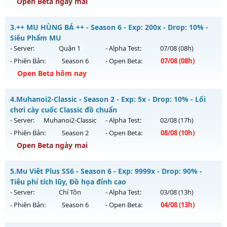
Exp: 9999x - Drop: 20%
Open Beta ngày mai
Kiểu reset: Non Reset
⭐⭐⭐⭐⭐Mu Atlans - free 99%,boss nhiều-hồi sinh
3.
++ MU HÙNG BÁ ++ - Season 6 - Exp: 200x - Drop: 10% -
Thể loại: Mu Nguyên bản Webzen
Mu mới ra tháng 08 2026 - Mở máy chủ
Atlans
vào 13h
Siêu Phẩm MU
Antihack: XShield
ngày 08/08/2626
- Server:
Quận 1
- Alpha Test:
07/08
(08h)
- Phiên Bản:
Season 6
- Open Beta:
07/08
(08h)
Exp: 500x - Drop: 20%
Open Beta hôm nay
Kiểu reset: Reset In Game
Thể loại: Mu Nguyên bản Webzen
++ MU HÙNG BÁ ++ - Siêu Phẩm MU
4.
Muhanoi2-Classic - Season 2 - Exp: 5x - Drop: 10% - Lối
Antihack: chống hack 99%
Mu mới ra tháng 08 2026 - Mở máy chủ
Quận 1
vào 08h
chơi cày cuốc Classic đồ chuẩn
ngày 07/08/2626
- Server:
Muhanoi2-Classic
- Alpha Test:
02/08
(17h)
- Phiên Bản:
Season 2
- Open Beta:
08/08
(10h)
Exp: 200x - Drop: 10%
Open Beta ngày mai
Kiểu reset: Reset In Game
Thể loại: Mu Nguyên bản Webzen
Muhanoi2-Classic - Lối chơi cày cuốc Classic đồ chuẩn
5.
Mu Viêt Plus SS6 - Season 6 - Exp: 9999x - Drop: 90% -
Antihack: Shark Shield
Mu mới ra tháng 08 2026 - Mở máy chủ
Muhanoi2-Classic
Tiêu phí tích lũy, Đồ họa đỉnh cao
vào 10h ngày 08/08/2626
- Server:
Chí Tôn
- Alpha Test:
03/08
(13h)
- Phiên Bản:
Season 6
- Open Beta:
04/08
(13h)
Exp: 5x - Drop: 10%
Kiểu reset: Reset In Game