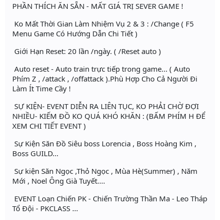
PHẦN THÍCH ĂN SẴN - MẤT GIÁ TRỊ SEVER GAME !
Ko Mất Thời Gian Làm Nhiệm Vụ 2 & 3 : /Change ( F5
Menu Game Có Hướng Dẫn Chi Tiết )
Giới Hạn Reset: 20 lần /ngày. ( /Reset auto )
Auto reset - Auto train trực tiếp trong game... ( Auto
Phím Z , /attack , /offattack ).Phù Hợp Cho Cả Người Đi
Làm Ít Time Cầy !
SỰ KIỆN- EVENT DIỄN RA LIÊN TỤC, KO PHẢI CHỜ ĐỢI
NHIỀU- KIẾM ĐỒ KO QUÁ KHÓ KHĂN : (BẤM PHÍM H ĐỂ
XEM CHI TIẾT EVENT )
Sự Kiện Săn Đồ Siêu boss Lorencia , Boss Hoàng Kim ,
Boss GUILD...
Sự kiện Săn Ngọc ,Thỏ Ngọc , Mùa Hè(Summer) , Năm
Mới , Noel Ông Già Tuyết....
EVENT Loạn Chiến PK - Chiến Trường Thần Ma - Leo Tháp
Tổ Đội - PKCLASS ...