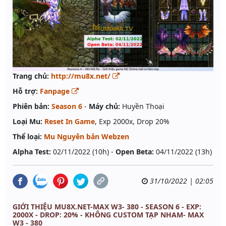
Trang chủ:
http://mu8x.net/
Hỗ trợ:
Fanpage
Phiên bản:
Season 6
-
Máy chủ:
Huyền Thoại
Loại Mu:
Reset In Game
, Exp 2000x, Drop 20%
Thể loại:
Mu Nguyên bản Webzen
Alpha Test:
02/11/2022 (10h) -
Open Beta:
04/11/2022 (13h)
31/10/2022 | 02:05
GIỚI THIỆU MU8X.NET-MAX W3- 380 - SEASON 6 - EXP:
2000X - DROP: 20% - KHÔNG CUSTOM TẠP NHAM- MAX
W3 - 380