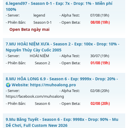
Mu Viêt Plus SS6 - Tiêu phí tích lũy, Đồ họa đỉnh cao
6.
legend97 - Season 0-1 - Exp: 7x - Drop: 1% - Miễn phí
Thể loại: Mu Nguyên bản Webzen
Mu mới ra tháng 08 2026 - Mở máy chủ
Chí Tôn
vào 13h
100%
Antihack: Pro
ngày 04/08/2626
- Server:
legend
- Alpha Test:
07/08
(19h)
- Phiên Bản:
Season 0-1
- Open Beta:
08/08
(19h)
Exp: 9999x - Drop: 90%
Open Beta ngày mai
Kiểu reset: Reset In Game
Thể loại: Mu Bán Đồ Full Trong Shop
legend97 - Miễn phí 100%
7.
MU HOÀI NIỆM XƯA - Season 2 - Exp: 100x - Drop: 10% -
Antihack: Phoenix 2026
Mu mới ra tháng 08 2026 - Mở máy chủ
legend
vào 19h
Nguyên Thủy Cày Cuốc 2005
ngày 08/08/2626
- Server:
HOÀI NIỆM
- Alpha Test:
30/07
(19h)
- Phiên Bản:
Season 2
- Open Beta:
01/08
(19h)
Exp: 7x - Drop: 1%
Kiểu reset: Reset In Game
MU HOÀI NIỆM XƯA - Nguyên Thủy Cày Cuốc 2005
8.
MU HỎA LONG 6.9 - Season 6 - Exp: 9999x - Drop: 20% -
Thể loại: Mu Nguyên bản Webzen
Mu mới ra tháng 08 2026 - Mở máy chủ
HOÀI NIỆM
vào 19h
🌍 Website: https://muhoalong.pro
Antihack: Bandicam Hack 100%
ngày 01/08/2626
- Server:
- Alpha Test:
02/08
(20h)
https://facebook.com/muhoalong
Exp: 100x - Drop: 10%
- Phiên Bản:
Season 6
- Open Beta:
02/08
(20h)
Kiểu reset: Reset In Game
Thể loại: Mu Nguyên bản Webzen
MU HỎA LONG 6.9 - 🌍 Website: https://muhoalong.pro
9.
Mu Băng Tuyết - Season 6 - Exp: 9998x - Drop: 90% - Mu
Antihack: Phiên bản mới nhất
Mu mới ra tháng 08 2026 - Mở máy chủ
Dễ Chơi, Full Custom New 2026