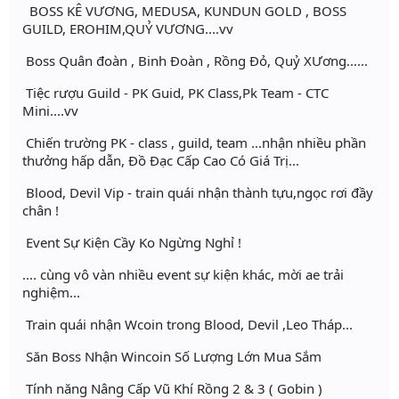
BOSS KÊ VƯƠNG, MEDUSA, KUNDUN GOLD , BOSS
GUILD, EROHIM,QUỶ VƯƠNG....vv
Boss Quân đoàn , Binh Đoàn , Rồng Đỏ, Quỷ XƯơng......
Tiệc rượu Guild - PK Guid, PK Class,Pk Team - CTC
Mini....vv
Chiến trường PK - class , guild, team ...nhận nhiều phần
thưởng hấp dẫn, Đồ Đạc Cấp Cao Có Giá Trị...
Blood, Devil Vip - train quái nhận thành tựu,ngọc rơi đầy
chân !
Event Sự Kiện Cầy Ko Ngừng Nghỉ !
.... cùng vô vàn nhiều event sự kiện khác, mời ae trải
nghiệm...
Train quái nhận Wcoin trong Blood, Devil ,Leo Tháp...
Săn Boss Nhận Wincoin Số Lượng Lớn Mua Sắm
Tính năng Nâng Cấp Vũ Khí Rồng 2 & 3 ( Gobin )