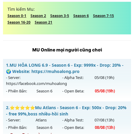
Tìm kiếm Mu:
Season 0-1
Season 2
Season 3-5
Season 6
Season 7-15
Season 16-20
Season 21
MU Online mọi người cũng chơi
1.
MU HỎA LONG 6.9 - Season 6 - Exp: 9999x - Drop: 20% -
🌍 Website: https://muhoalong.pro
- Server:
- Alpha Test:
05/08
(19h)
https://facebook.com/muhoalong
- Phiên Bản:
Season 6
- Open Beta:
05/08
(19h)
MU HỎA LONG 6.9 - 🌍 Website: https://muhoalong.pro
2.
⭐⭐⭐⭐⭐Mu Atlans - Season 6 - Exp: 500x - Drop: 20%
Mu mới ra tháng 08 2026 - Mở máy chủ
- free 99%,boss nhiều-hồi sinh
https://facebook.com/muhoalong
vào 19h ngày
- Server:
Atlans
- Alpha Test:
07/08
(13h)
05/08/2626
- Phiên Bản:
Season 6
- Open Beta:
08/08
(13h)