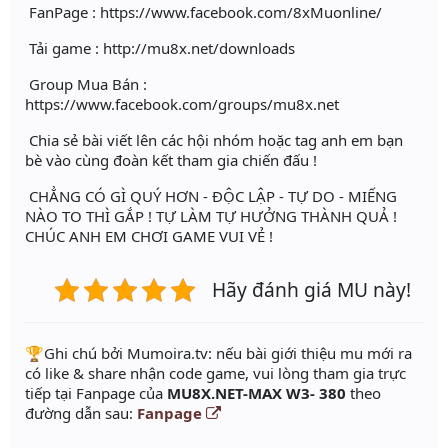
FanPage : https://www.facebook.com/8xMuonline/
Tải game : http://mu8x.net/downloads
Group Mua Bán :
https://www.facebook.com/groups/mu8x.net
Chia sẻ bài viết lên các hội nhóm hoặc tag anh em bạn
bè vào cùng đoàn kết tham gia chiến đấu !
CHẲNG CÓ GÌ QUÝ HƠN - ĐỘC LẬP - TỰ DO - MIẾNG
NÀO TO THÌ GẮP ! TỰ LÀM TỰ HƯỞNG THÀNH QUẢ !
CHÚC ANH EM CHƠI GAME VUI VẺ !
Hãy đánh giá MU này!
️🏆Ghi chú bởi Mumoira.tv: nếu bài giới thiệu mu mới ra
có like & share nhận code game, vui lòng tham gia trực
tiếp tại Fanpage của
MU8X.NET-MAX W3- 380
theo
đường dẫn sau:
Fanpage