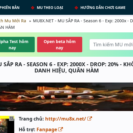
PHIÊN BẢN
MU THEO LOẠI
HƯỚNG DẪN CHƠI GAME
ch Mu Mới Ra
MU8X.NET - MU SẮP RA - Season 6 - Exp: 2000x -
UÂN HÀM
lpha Test hôm
Open beta hôm
nay
nay
 SẮP RA - SEASON 6 - EXP: 2000X - DROP: 20% - K
DANH HIỆU, QUÂN HÀM
Trang chủ:
http://mu8x.net/
Hỗ trợ:
Fanpage