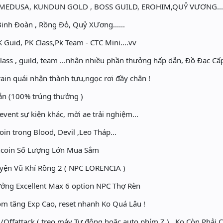
MEDUSA, KUNDUN GOLD , BOSS GUILD, EROHIM,QUỶ VƯƠNG...
nh Đoàn , Rồng Đỏ, Quỷ XƯơng......
 Guid, PK Class,Pk Team - CTC Mini....vv
ass , guild, team ...nhận nhiều phần thưởng hấp dẫn, Đồ Đạc Cấp 
rain quái nhận thành tựu,ngọc rơi đầy chân !
 (100% trúng thưởng )
 event sự kiện khác, mời ae trải nghiệm...
n trong Blood, Devil ,Leo Tháp...
coin Số Lượng Lớn Mua Sắm
ện Vũ Khí Rồng 2 ( NPC LORENCIA )
ng Excellent Max 6 option NPC Thợ Rèn
 tăng Exp Cao, reset nhanh Ko Quá Lâu !
/Offattack ( treo máy Tự động hoặc auto phím Z ) . Ko Còn Phải 