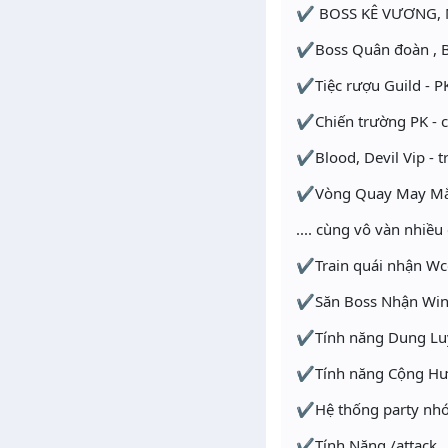
✔ BOSS KÊ VƯƠNG, 
✔Boss Quân đoàn , Bi
✔Tiệc rượu Guild - PK
✔Chiến trường PK - cl
✔Blood, Devil Vip - t
✔Vòng Quay May Mắn
.... cùng vô vàn nhiều
✔Train quái nhận Wcoi
✔Săn Boss Nhận Win
✔Tính năng Dung Luy
✔Tính năng Cộng Hưở
✔Hệ thống party nhóm
✔Tính Năng /attack . 