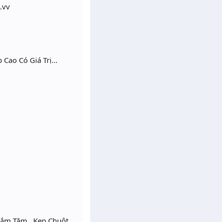
.vv
Cao Có Giá Trị...
Cắm Tăm , Kẹp Chuột ,