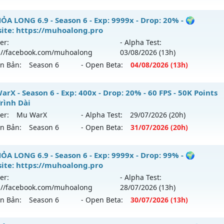
500x - Drop: 25%
êu phẩm SS6 2026 - Free set tân thủ, Đồ họa 60 fps
ỎA LONG 6.9 - Season 6 - Exp: 9999x - Drop: 20% - 🌍
 reset: Reset In Game
ite: https://muhoalong.pro
 mới ra tháng 08 2026 - Mở máy chủ
Giải Trí
vào 13h ngày 
loại: Mu Nguyên bản Webzen
er:
- Alpha Test:
://facebook.com/muhoalong
03/08
/2026
(13h)
p: 9999x - Drop: 90%
hack: VIP SHIELD
ên Bản:
Season 6
- Open Beta:
04/08
/2026
(13h)
ểu reset: Reset In Game
ể loại: Mu Bán Đồ Full Trong Shop
ỎA LONG 6.9 - 🌍 Website: https://muhoalong.pro
rX - Season 6 - Exp: 400x - Drop: 20% - 60 FPS - 50K Points
Trình Dài
tihack: Anti Phoenix
ới ra tháng 08 2026 - Mở máy chủ
https://facebook.com
er:
Mu WarX
- Alpha Test:
29/07
/2026
(20h)
 04/08/2626
ên Bản:
Season 6
- Open Beta:
31/07
/2026
(20h)
9999x - Drop: 20%
 WarX - 60 FPS - 50K Points - Lộ Trình Dài
ỎA LONG 6.9 - Season 6 - Exp: 9999x - Drop: 99% - 🌍
reset: Non Reset
ite: https://muhoalong.pro
 mới ra tháng 07 2026 - Mở máy chủ
Mu WarX
vào 20h ngà
loại: Mu Nguyên bản Webzen
er:
- Alpha Test:
://facebook.com/muhoalong
28/07
/2026
(13h)
p: 400x - Drop: 20%
ack: XShield
ên Bản:
Season 6
- Open Beta:
30/07
/2026
(13h)
ểu reset: Reset In Game