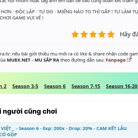
 các hội nhóm hoặc tag anh em bạn bè vào cùng đoàn kết tham gi
HƠN - ĐỘC LẬP - TỰ DO - MIẾNG NÀO TO THÌ GẮP ! TỰ LÀM
CHƠI GAME VUI VẺ !
Hãy đ
a.tv: nếu bài giới thiệu mu mới ra có like & share nhận code gam
 của
MU8X.NET - MU SẮP RA
theo đường dẫn sau:
Fanpage
n 2
Season 3-5
Season 6
Season 7-15
Season 16-20
 người cũng chơi
VIỆT__ - Season 6 - Exp: 200x - Drop: 20% - CAM KẾT LÂU
 CÓ GỘP