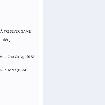
 TRỊ SEVER GAME !
Tiết )
hù Hợp Cho Cả Người Đi
HÓ KHĂN : (BẤM