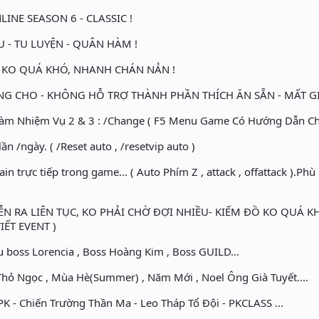
NE SEASON 6 - CLASSIC !
- TU LUYỆN - QUÂN HÀM !
KO QUÁ KHÓ, NHANH CHÁN NẢN !
 CHO - KHÔNG HỖ TRỢ THÀNH PHẦN THÍCH ĂN SẴN - MẤT GIÁ
m Nhiệm Vụ 2 & 3 : /Change ( F5 Menu Game Có Hướng Dẫn Chi 
n /ngày. ( /Reset auto , /resetvip auto )
in trực tiếp trong game... ( Auto Phím Z , attack , offattack ).P
ỄN RA LIÊN TỤC, KO PHẢI CHỜ ĐỢI NHIỀU- KIẾM ĐỒ KO QUÁ K
IẾT EVENT )
 boss Lorencia , Boss Hoàng Kim , Boss GUILD...
hỏ Ngọc , Mùa Hè(Summer) , Năm Mới , Noel Ông Già Tuyết....
 - Chiến Trường Thần Ma - Leo Tháp Tổ Đội - PKCLASS ...