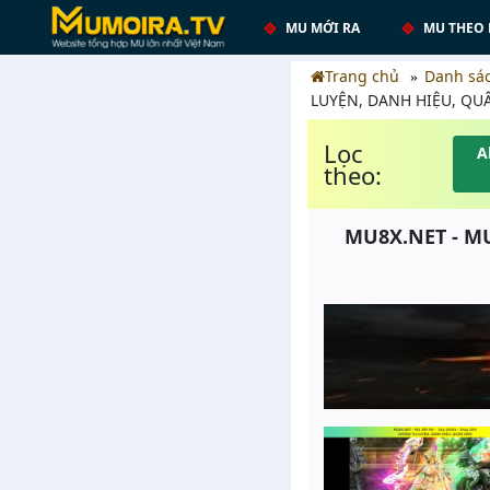
MU MỚI RA
MU THEO 
Trang chủ
Danh sá
LUYỆN, DANH HIỆU, Q
Lọc
A
theo:
MU8X.NET - MU