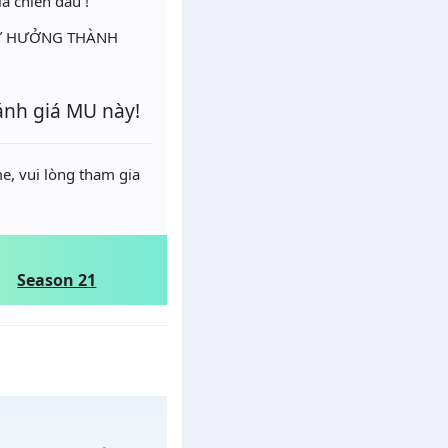
a chiến đấu !
 TỰ HƯỞNG THÀNH
ánh giá MU này!
e, vui lòng tham gia
Season 21