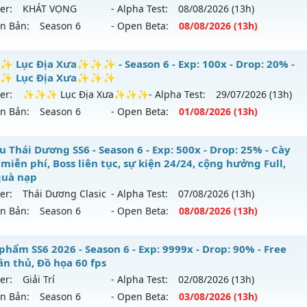
er:
KHÁT VỌNG
- Alpha Test:
08/08
/2026
(13h)
ên Bản:
Season 6
- Open Beta:
08/08
/2026
(13h)
MU VIỆT__ - CAM KẾT LÂU DÀI, CÓ GỘP
Lục Địa Xưa✨✨✨ - Season 6 - Exp: 100x - Drop: 20% -
 Lục Địa Xưa✨✨✨
 mới ra tháng 08 2026 - Mở máy chủ
KHÁT VỌNG
vào 13h 
er:
✨✨✨ Lục Địa Xưa✨✨✨
- Alpha Test:
29/07
/2026
(13h)
ên Bản:
Season 6
- Open Beta:
01/08
/2026
(13h)
p: 200x - Drop: 20%
ểu reset: Reset In Game
✨ Lục Địa Xưa✨✨✨ - ✨✨✨ Lục Địa Xưa✨✨✨
 Thái Dương SS6 - Season 6 - Exp: 500x - Drop: 25% - Cày
hể loại: Mu Nguyên bản Webzen
miễn phí, Boss liên tục, sự kiện 24/24, cộng hưởng Full,
mới ra tháng 08 2026 - Mở máy chủ
✨✨✨ Lục Địa Xư
quà nạp
tihack: GoldShield
08/2626
er:
Thái Dương Clasic
- Alpha Test:
07/08
/2026
(13h)
ên Bản:
Season 6
- Open Beta:
08/08
/2026
(13h)
: 100x - Drop: 20%
u reset: Reset In Game
 Thái Dương SS6 - Cày cuốc miễn phí, Boss liên tục, sự ki
phẩm SS6 2026 - Season 6 - Exp: 9999x - Drop: 90% - Free
 loại: Mu Nguyên bản Webzen
 cày quà nạp
ân thủ, Đồ họa 60 fps
er:
Giải Trí
- Alpha Test:
02/08
/2026
(13h)
ihack: XTEAM
ới ra tháng 08 2026 - Mở máy chủ
Thái Dương Clasic
vào 1
ên Bản:
Season 6
- Open Beta:
03/08
/2026
(13h)