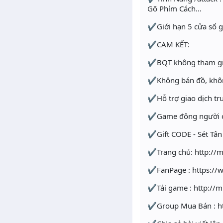
Gõ Phím Cách...
✔Giới hạn 5 cửa sổ g
✔CAM KẾT:
✔BQT không tham gia
✔Không bán đồ, không
✔Hỗ trợ giao dịch tru
✔Game đông người chơ
✔Gift CODE - Sét Tân T
✔Trang chủ: http://m
✔FanPage : https://
✔Tải game : http://
✔Group Mua Bán : h