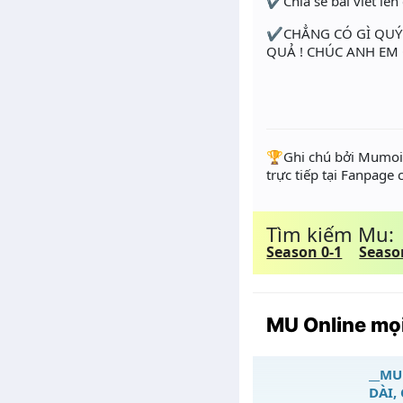
✔Chia sẻ bài viết lên
✔CHẲNG CÓ GÌ QUÝ 
QUẢ ! CHÚC ANH EM 
️🏆Ghi chú bởi Mumoir
trực tiếp tại Fanpage
Tìm kiếm Mu:
Season 0-1
Seaso
MU Online mọi
__MU 
DÀI,