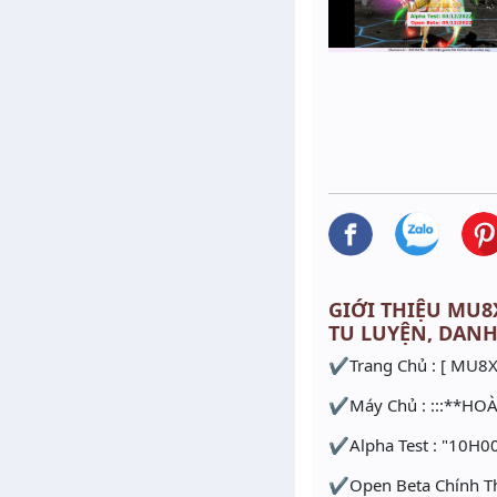
GIỚI THIỆU MU8X
TU LUYỆN, DAN
✔Trang Chủ : [ MU8X.
✔Máy Chủ : :::**HOÀ
✔Alpha Test : "10H0
✔Open Beta Chính Th