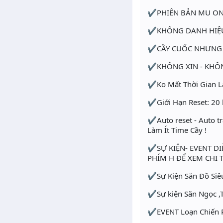
✔PHIÊN BẢN MU ONLI
✔KHÔNG DANH HIỆU 
✔CẦY CUỐC NHƯNG 
✔KHÔNG XIN - KHÔNG
✔Ko Mất Thời Gian Là
✔Giới Hạn Reset: 20 lầ
✔Auto reset - Auto tra
Làm Ít Time Cầy !
✔SỰ KIỆN- EVENT DI
PHÍM H ĐỂ XEM CHI T
✔Sự Kiện Săn Đồ Siêu
✔Sự kiện Săn Ngọc ,T
✔EVENT Loạn Chiến PK