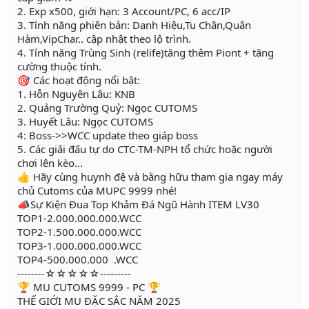
2. Exp x500, giới hạn: 3 Account/PC, 6 acc/IP
3. Tính năng phiên bản: Danh Hiệu,Tu Chân,Quân
Hàm,VipChar.. cập nhật theo lộ trình.
4. Tính năng Trùng Sinh (relife)tăng thêm Piont + tăng
cường thuộc tính.
🎯 Các hoạt động nổi bật:
1. Hỗn Nguyên Lâu: KNB
2. Quảng Trường Quỷ: Ngọc CUTOMS
3. Huyết Lâu: Ngọc CUTOMS
4: Boss->>WCC update theo giáp boss
5. Các giải đấu tự do CTC-TM-NPH tổ chức hoặc người
chơi lên kèo...
👍 Hãy cùng huynh đệ và bằng hữu tham gia ngay máy
chủ Cutoms của MUPC 9999 nhé!
📣Sự Kiện Đua Top Khảm Đá Ngũ Hành ITEM LV30
TOP1-2.000.000.000.WCC
TOP2-1.500.000.000.WCC
TOP3-1.000.000.000.WCC
TOP4-500.000.000 .WCC
--------☆☆☆☆☆---------
🏆 MU CUTOMS 9999 - PC 🏆
THẾ GIỚI MU ĐẶC SẮC NĂM 2025