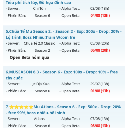
Tiêu phí tích lũy, Đồ họa đỉnh cao
Mu mới ra tháng 08 2026 - Mở máy chủ
BOSS 24/7 SĂN
- Server:
Chí Tôn
- Alpha Test:
03/08
(13h)
WCOINC THẢ GA
vào 13h ngày 07/08/2626
- Phiên Bản:
Season 6
- Open Beta:
04/08
(13h)
Exp: 9999x - Drop: 80%
Mu Viêt Plus SS6 - Tiêu phí tích lũy, Đồ họa đỉnh cao
Kiểu reset: Reset In Game
5.
Chúa Tể Mu Season 2. - Season 2 - Exp: 300x - Drop: 20% -
Mu mới ra tháng 08 2026 - Mở máy chủ
Chí Tôn
vào 13h
Lộ trình,Boss Nhiều,Train Wcoin fre
Thể loại: Mu Nguyên bản Webzen
ngày 04/08/2626
- Server:
Chúa Tể 2.0 Classic
- Alpha Test:
05/08
(20h)
Antihack: KHÔNG THỂ HACK
- Phiên Bản:
Season 2
- Open Beta:
06/08
(20h)
Exp: 9999x - Drop: 90%
Open Beta hôm qua
Kiểu reset: Reset In Game
Thể loại: Mu Bán Đồ Full Trong Shop
Chúa Tể Mu Season 2. - Lộ trình,Boss Nhiều,Train Wcoin fre
6.
MUSEASON 6.3 - Season 6 - Exp: 100x - Drop: 10% - free
Antihack: Phoenix 2026
Mu mới ra tháng 08 2026 - Mở máy chủ
Chúa Tể 2.0 Classic
cày cuốc
vào 20h ngày 06/08/2626
- Server:
Lục Địa Xưa
- Alpha Test:
29/07
(13h)
- Phiên Bản:
Season 6
- Open Beta:
01/08
(13h)
Exp: 300x - Drop: 20%
Kiểu reset: Reset In Game
MUSEASON 6.3 - free cày cuốc
7.
⭐⭐⭐⭐⭐Mu Atlans - Season 6 - Exp: 500x - Drop: 20%
Thể loại: Mu Nguyên bản Webzen
Mu mới ra tháng 08 2026 - Mở máy chủ
Lục Địa Xưa
vào
- free 99%,boss nhiều-hồi sinh
Antihack: antihack
13h ngày 01/08/2626
- Server:
Atlans
- Alpha Test:
07/08
(13h)
- Phiên Bản:
Season 6
- Open Beta:
08/08
(13h)
Exp: 100x - Drop: 10%