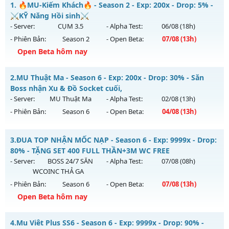
1.
🔥MU-Kiếm Khách🔥 - Season 2 - Exp: 200x - Drop: 5% -
⚔️KỸ Năng Hồi sinh⚔️
- Server:
CỤM 3.5
- Alpha Test:
06/08
(18h)
- Phiên Bản:
Season 2
- Open Beta:
07/08
(13h)
Open Beta hôm nay
🔥MU-Kiếm Khách🔥 - ⚔️KỸ Năng Hồi sinh⚔️
2.
MU Thuật Ma - Season 6 - Exp: 200x - Drop: 30% - Săn
Mu mới ra tháng 08 2026 - Mở máy chủ
CỤM 3.5
vào 13h
Boss nhận Xu & Đồ Socket cuối,
ngày 07/08/2626
- Server:
MU Thuật Ma
- Alpha Test:
02/08
(13h)
- Phiên Bản:
Season 6
- Open Beta:
04/08
(13h)
Exp: 200x - Drop: 5%
Kiểu reset: Reset In Game
MU Thuật Ma - Săn Boss nhận Xu & Đồ Socket cuối,
3.
ĐUA TOP NHẬN MỐC NẠP - Season 6 - Exp: 9999x - Drop:
Thể loại: Mu Nguyên bản Webzen
Mu mới ra tháng 08 2026 - Mở máy chủ
MU Thuật Ma
vào
80% - TẶNG SET 400 FULL THẦN+3M WC FREE
Antihack: Sharkguard
13h ngày 04/08/2626
- Server:
BOSS 24/7 SĂN
- Alpha Test:
07/08
(08h)
WCOINC THẢ GA
Exp: 200x - Drop: 30%
- Phiên Bản:
Season 6
- Open Beta:
07/08
(13h)
Kiểu reset: Reset In Game
Open Beta hôm nay
Thể loại: Mu Nguyên bản Webzen
ĐUA TOP NHẬN MỐC NẠP - TẶNG SET 400 FULL THẦN+3M
Antihack: VietGuard
4.
Mu Viêt Plus SS6 - Season 6 - Exp: 9999x - Drop: 90% -
WC FREE