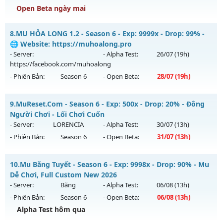
Open Beta ngày mai
Kiểu reset: Reset In Game
Thể loại: Mu Nguyên bản Webzen
⭐⭐⭐⭐⭐Mu Atlans - free 99%,boss nhiều-hồi sinh
8.
MU HỎA LONG 1.2 - Season 6 - Exp: 9999x - Drop: 99% -
Antihack: hoàn toàn mới
Mu mới ra tháng 08 2026 - Mở máy chủ
Atlans
vào 13h
🌐 Website: https://muhoalong.pro
ngày 08/08/2626
- Server:
- Alpha Test:
26/07
(19h)
https://facebook.com/muhoalong
Exp: 500x - Drop: 20%
- Phiên Bản:
Season 6
- Open Beta:
28/07
(19h)
Kiểu reset: Reset In Game
Thể loại: Mu Nguyên bản Webzen
MU HỎA LONG 1.2 - 🌐 Website: https://muhoalong.pro
9.
MuReset.Com - Season 6 - Exp: 500x - Drop: 20% - Đông
Antihack: chống hack 99%
Mu mới ra tháng 07 2026 - Mở máy chủ
Người Chơi - Lối Chơi Cuốn
https://facebook.com/muhoalong
vào 19h ngày
- Server:
LORENCIA
- Alpha Test:
30/07
(13h)
28/07/2626
- Phiên Bản:
Season 6
- Open Beta:
31/07
(13h)
Exp: 9999x - Drop: 99%
MuReset.Com - Đông Người Chơi - Lối Chơi Cuốn
Kiểu reset: Non Reset
10.
Mu Băng Tuyết - Season 6 - Exp: 9998x - Drop: 90% - Mu
Mu mới ra tháng 07 2026 - Mở máy chủ
LORENCIA
vào 13h
Dễ Chơi, Full Custom New 2026
Thể loại: Mu Nguyên bản Webzen
ngày 31/07/2626
- Server:
Băng
- Alpha Test:
06/08
(13h)
Antihack: XShield
- Phiên Bản:
Season 6
- Open Beta:
06/08
(13h)
Exp: 500x - Drop: 20%
Alpha Test hôm qua
Kiểu reset: Reset In Game