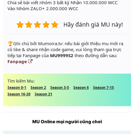
Chia sẻ bài viết nhóm 3 bất kỳ Nhận 10.000.000 WCC
Vào Nhóm ZALO+ 2.000.000 WCC
Hãy đánh giá MU này!
️🏆Ghi chú bởi Mumoira.tv: nếu bài giới thiệu mu mới ra
có like & share nhận code game, vui lòng tham gia trực
tiếp tại Fanpage của
MU9999S2
theo đường dẫn sau:
Fanpage
Tìm kiếm Mu:
Season 0-1
Season 2
Season 3-5
Season 6
Season 7-15
Season 16-20
Season 21
MU Online mọi người cũng chơi