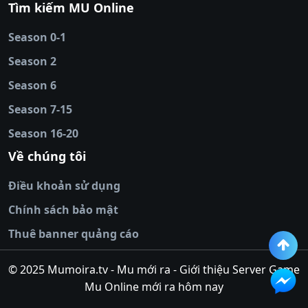
Tìm kiếm MU Online
online
|
sunwin
|
hitclub
|
b52club
|
iwin
cái uy tín
|
kèo nhà
Season 0-1
cái
|
nowgoal
|
1gom
|
net88
|
max88
|
Season 2
đĩa
|
bắn cá đổi
thưởng
Season 6
|
https://bongdalu.ceo
|
trang chủ
fly88
|
new88
|
https://keonhacai.claims/
|
ht
Season 7-15
bóng đá
|
NEW88
|
socolive
Season 16-20
tv
|
hitclub
|
ok9
|
Hitclub
|
Vic88
|
Red8
win
|
Xoilac
|
open 88
|
open 88
|
sun
Về chúng tôi
win
|
hit club
|
Kingfun
|
game bài đổi
Điều khoản sử dụng
thưởng
|
rik vip
|
game bắn cá đổi
thưởng
|
giai ma keo nha
Chính sách bảo mật
cai
|
8xbet
|
MB66
|
ty le ca
Thuê banner quảng cáo
cuoc
|
https://lv88.space/
|
NK88
|
tài xỉu
online
|
tài xỉu online
|
hit club
|
top nhà
© 2025 Mumoira.tv - Mu mới ra - Giới thiệu Server Game
cái uy
Mu Online mới ra hôm nay
tín
|
go88
|
https://ok88vin.com/
|
789BET