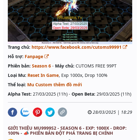
Trang chủ:
https://www.facebook.com/cutoms99991
Hỗ trợ:
Fanpage
Phiên bản:
Season 6
-
Máy chủ:
CUTOMS FREE 99PT
Loại Mu:
Reset In Game
, Exp 1000x, Drop 100%
Thể loại:
Mu Custom thêm đồ mới
Alpha Test:
27/03/2025 (11h) -
Open Beta:
29/03/2025 (11h)
28/03/2025 | 18:29
GIỚI THIỆU MU9999S2 - SEASON 6 - EXP: 1000X - DROP:
100% - 📣 PHIÊN BẢN ĐỘT PHÁ TRANG BỊ CHÍNH