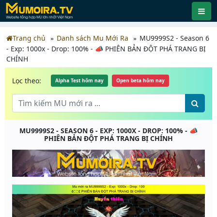
Trang chủ
Danh sách Mu Mới Ra
MU9999S2 - Season 6
- Exp: 1000x - Drop: 100% - 📣 PHIÊN BẢN ĐỘT PHÁ TRANG BỊ
CHÍNH
Lọc theo:
Alpha Test hôm nay
Open beta hôm nay
MU9999S2 - SEASON 6 - EXP: 1000X - DROP: 100% - 📣
PHIÊN BẢN ĐỘT PHÁ TRANG BỊ CHÍNH