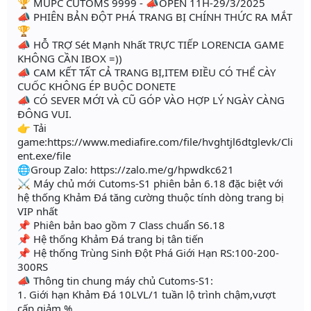
🏆 MUPC CUTOMS 9999 - 📣OPEN 11H-29/3/2025
📣 PHIÊN BẢN ĐỘT PHÁ TRANG BỊ CHÍNH THỨC RA MẮT
🏆
📣 HỖ TRỢ Sét Mạnh Nhất TRỰC TIẾP LORENCIA GAME
KHÔNG CẦN IBOX =))
📣 CAM KẾT TẤT CẢ TRANG BỊ,ITEM ĐIỀU CÓ THỂ CÀY
CUỐC KHÔNG ÉP BUỘC DONETE
📣 CÓ SEVER MỚI VÀ CŨ GÓP VÀO HỢP LÝ NGÀY CÀNG
ĐÔNG VUI.
👉 Tải
game:https://www.mediafire.com/file/hvghtjl6dtglevk/Cli
ent.exe/file
🌐Group Zalo: https://zalo.me/g/hpwdkc621
⚔️ Máy chủ mới Cutoms-S1 phiên bản 6.18 đặc biệt với
hệ thống Khảm Đá tăng cường thuộc tính dòng trang bị
VIP nhất
📌 Phiên bản bao gồm 7 Class chuẩn S6.18
📌 Hệ thống Khảm Đá trang bị tân tiến
📌 Hệ thống Trùng Sinh Đột Phá Giới Hạn RS:100-200-
300RS
📣 Thông tin chung máy chủ Cutoms-S1:
1. Giới hạn Khảm Đá 10LVL/1 tuần lộ trình chậm,vượt
cấp giảm %