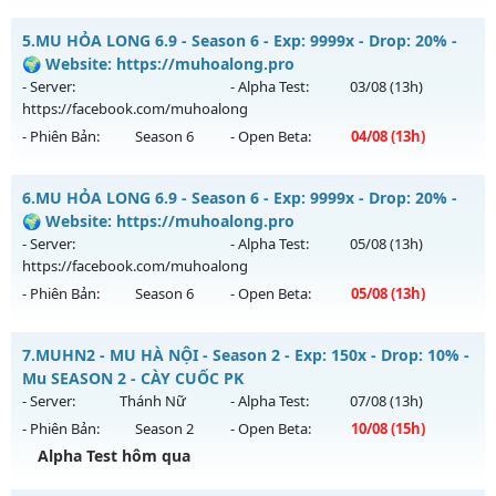
Thể loại: Mu Nguyên bản Webzen
🔥MU-Kiếm Khách🔥 - ⚔️KỸ Năng Hồi sinh⚔️
5.
MU HỎA LONG 6.9 - Season 6 - Exp: 9999x - Drop: 20% -
Antihack: Chống Hack/ Dupe 100%
Mu mới ra tháng 08 2026 - Mở máy chủ
CỤM 3.5
vào 13h
🌍 Website: https://muhoalong.pro
ngày 07/08/2626
- Server:
- Alpha Test:
03/08
(13h)
https://facebook.com/muhoalong
Exp: 200x - Drop: 5%
- Phiên Bản:
Season 6
- Open Beta:
04/08
(13h)
Kiểu reset: Reset In Game
Thể loại: Mu Nguyên bản Webzen
MU HỎA LONG 6.9 - 🌍 Website: https://muhoalong.pro
6.
MU HỎA LONG 6.9 - Season 6 - Exp: 9999x - Drop: 20% -
Antihack: Sharkguard
Mu mới ra tháng 08 2026 - Mở máy chủ
🌍 Website: https://muhoalong.pro
https://facebook.com/muhoalong
vào 13h ngày
- Server:
- Alpha Test:
05/08
(13h)
04/08/2626
https://facebook.com/muhoalong
- Phiên Bản:
Season 6
- Open Beta:
05/08
(13h)
Exp: 9999x - Drop: 20%
Kiểu reset: Non Reset
MU HỎA LONG 6.9 - 🌍 Website: https://muhoalong.pro
7.
MUHN2 - MU HÀ NỘI - Season 2 - Exp: 150x - Drop: 10% -
Thể loại: Mu Nguyên bản Webzen
Mu mới ra tháng 08 2026 - Mở máy chủ
Mu SEASON 2 - CÀY CUỐC PK
Antihack: XShield
https://facebook.com/muhoalong
vào 13h ngày
- Server:
Thánh Nữ
- Alpha Test:
07/08
(13h)
05/08/2626
- Phiên Bản:
Season 2
- Open Beta:
10/08
(15h)
Exp: 9999x - Drop: 20%
Alpha Test hôm qua
Kiểu reset: Non Reset