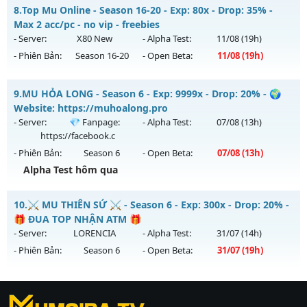
MUHN2 - MU HÀ NỘI - Mu SEASON 2 - CÀY CUỐC PK
8.
Top Mu Online - Season 16-20 - Exp: 80x - Drop: 35% -
Thể loại: Mu Nguyên bản Webzen
Mu mới ra tháng 08 2026 - Mở máy chủ
Thánh Nữ
vào 15h
Max 2 acc/pc - no vip - freebies
Antihack: XShield
ngày 10/08/2626
- Server:
X80 New
- Alpha Test:
11/08
(19h)
- Phiên Bản:
Season 16-20
- Open Beta:
11/08
(19h)
Exp: 150x - Drop: 10%
Kiểu reset: Reset In Game
Top Mu Online - Max 2 acc/pc - no vip - freebies
9.
MU HỎA LONG - Season 6 - Exp: 9999x - Drop: 20% - 🌍
Thể loại: Mu Nguyên bản Webzen
Mu mới ra tháng 08 2026 - Mở máy chủ
X80 New
vào 19h
Website: https://muhoalong.pro
Antihack: IGMU.DEV
ngày 11/08/2626
- Server:
💎 Fanpage:
- Alpha Test:
07/08
(13h)
https://facebook.c
Exp: 80x - Drop: 35%
- Phiên Bản:
Season 6
- Open Beta:
07/08
(13h)
Kiểu reset: Reset In Game
Alpha Test hôm qua
Thể loại: Mu Nguyên bản Webzen
MU HỎA LONG - 🌍 Website: https://muhoalong.pro
Antihack: AntiShield
10.
⚔️ MU THIÊN SỨ ⚔️ - Season 6 - Exp: 300x - Drop: 20% -
Mu mới ra tháng 08 2026 - Mở máy chủ
💎 Fanpage:
🎁 ĐUA TOP NHẬN ATM 🎁
https://facebook.c
vào 13h ngày 07/08/2626
- Server:
LORENCIA
- Alpha Test:
31/07
(14h)
- Phiên Bản:
Season 6
- Open Beta:
31/07
(19h)
Exp: 9999x - Drop: 20%
Kiểu reset: Non Reset
⚔️ MU THIÊN SỨ ⚔️ - 🎁 ĐUA TOP NHẬN ATM 🎁
Thể loại: Mu Nguyên bản Webzen
https://ktdb.net/
Mu mới ra tháng 07 2026 - Mở máy chủ
|
789club
|
Jun88
LORENCIA
vào 19h
|
bắn cá