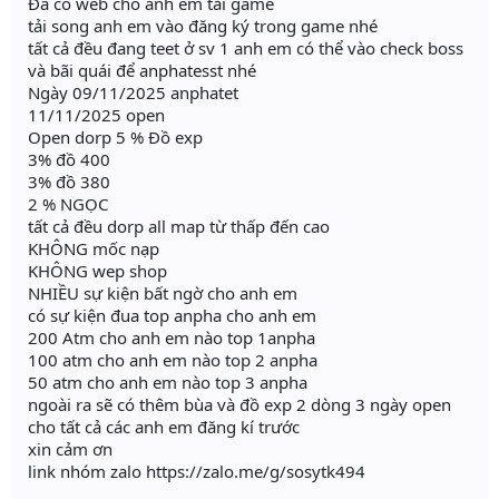
Đã có web cho anh em tải game
tải song anh em vào đăng ký trong game nhé
tất cả đều đang teet ở sv 1 anh em có thể vào check boss
và bãi quái để anphatesst nhé
Ngày 09/11/2025 anphatet
11/11/2025 open
Open dorp 5 % Đồ exp
3% đồ 400
3% đồ 380
2 % NGỌC
tất cả đều dorp all map từ thấp đến cao
KHÔNG mốc nạp
KHÔNG wep shop
NHIỀU sự kiện bất ngờ cho anh em
có sự kiện đua top anpha cho anh em
200 Atm cho anh em nào top 1anpha
100 atm cho anh em nào top 2 anpha
50 atm cho anh em nào top 3 anpha
ngoài ra sẽ có thêm bùa và đồ exp 2 dòng 3 ngày open
cho tất cả các anh em đăng kí trước
xin cảm ơn
link nhóm zalo https://zalo.me/g/sosytk494