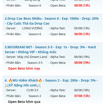
- Phiên Bản:
Season 6
- Open Beta:
06/08
(13h)
Mu Ss6.18Full Custom - Mu Dễ Chơi, Dễ Cày Quốc, Miễn Phí
2.
Drop Cao Boss Nhiều - Season 6 - Exp: 1000x - Drop: 20%
Mu mới ra tháng 08 2026 - Mở máy chủ
Băng Băng
vào 13h
- Cày Cuốc Thả Ga Drop Cao
ngày 06/08/2626
- Server:
LONG VƯƠNG
- Alpha Test:
05/08
(13h)
- Phiên Bản:
Season 6
- Open Beta:
06/08
(13h)
Exp: 9999x - Drop: 90%
Kiểu reset: Reset In Game
Drop Cao Boss Nhiều - Cày Cuốc Thả Ga Drop Cao
3.
MUDREAM.NET - Season 3-5 - Exp: 1x - Drop: 3% - Hard
Thể loại: Mu Custom thêm đồ mới
Mu mới ra tháng 08 2026 - Mở máy chủ
LONG VƯƠNG
vào
Server • Không VIP • Không mốc
Antihack: Gold dragon
13h ngày 06/08/2626
- Server:
Máy chủ Dream Land
- Alpha Test:
06/08
(19h)
- Phiên Bản:
Season 3-5
- Open Beta:
08/08
(19h)
Exp: 1000x - Drop: 20%
Open Beta hôm nay
Kiểu reset: Reset In Game
Thể loại: Mu Nguyên bản Webzen
MUDREAM.NET - Hard Server • Không VIP • Không mốc
4.
🔥MU-Kiếm Khách🔥 - Season 2 - Exp: 200x - Drop: 5% -
Antihack: GameGuard
Mu mới ra tháng 08 2026 - Mở máy chủ
Máy chủ Dream
⚔️KỸ Năng Hồi sinh⚔️
Land
vào 19h ngày 08/08/2626
- Server:
CỤM 3.5
- Alpha Test:
06/08
(18h)
- Phiên Bản:
Season 2
- Open Beta:
07/08
(13h)
Exp: 1x - Drop: 3%
Open Beta hôm qua
Kiểu reset: Non Reset