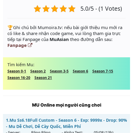
5.0/5 - (1 Votes)
️🏆Ghi chú bởi Mumoira.tv: nếu bài giới thiệu mu mới ra
có like & share nhận code game, vui lòng tham gia trực
tiếp tại Fanpage của
MuAsian
theo đường dẫn sau:
Fanpage
Tìm kiếm Mu:
Season 0-1
Season 2
Season 3-5
Season 6
Season 7-15
Season 16-20
Season 21
MU Online mọi người cũng chơi
1.
Mu Ss6.18Full Custom - Season 6 - Exp: 9999x - Drop: 90%
- Mu Dễ Chơi, Dễ Cày Quốc, Miễn Phí
- Server:
Băng Băng
- Alpha Test:
05/08
(13h)