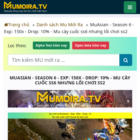
Trang chủ
Danh sách Mu Mới Ra
MuAsian - Season 6 -
Exp: 150x - Drop: 10% - Mu cày cuốc ss6 nhưng lối chơi ss2
Lọc theo:
Alpha Test hôm nay
Open beta hôm nay
MUASIAN - SEASON 6 - EXP: 150X - DROP: 10% - MU CÀY
CUỐC SS6 NHƯNG LỐI CHƠI SS2