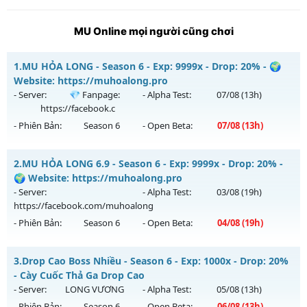
MU Online mọi người cũng chơi
1.
MU HỎA LONG - Season 6 - Exp: 9999x - Drop: 20% - 🌍
Website: https://muhoalong.pro
- Server:
💎 Fanpage:
- Alpha Test:
07/08
(13h)
https://facebook.c
- Phiên Bản:
Season 6
- Open Beta:
07/08
(13h)
MU HỎA LONG - 🌍 Website: https://muhoalong.pro
2.
MU HỎA LONG 6.9 - Season 6 - Exp: 9999x - Drop: 20% -
Mu mới ra tháng 08 2026 - Mở máy chủ
💎 Fanpage:
🌍 Website: https://muhoalong.pro
https://facebook.c
vào 13h ngày 07/08/2626
- Server:
- Alpha Test:
03/08
(19h)
https://facebook.com/muhoalong
Exp: 9999x - Drop: 20%
- Phiên Bản:
Season 6
- Open Beta:
04/08
(19h)
Kiểu reset: Non Reset
Thể loại: Mu Nguyên bản Webzen
MU HỎA LONG 6.9 - 🌍 Website: https://muhoalong.pro
3.
Drop Cao Boss Nhiều - Season 6 - Exp: 1000x - Drop: 20%
Antihack: XShield
Mu mới ra tháng 08 2026 - Mở máy chủ
- Cày Cuốc Thả Ga Drop Cao
https://facebook.com/muhoalong
vào 19h ngày
- Server:
LONG VƯƠNG
- Alpha Test:
05/08
(13h)
04/08/2626
- Phiên Bản:
Season 6
- Open Beta:
06/08
(13h)