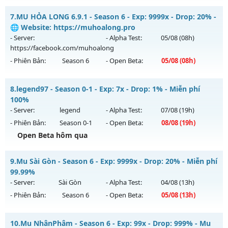
Kiểu reset: Non Reset
ĐUA TOP NHẬN MỐC NẠP - TẶNG SET 400 FULL THẦN+3M
7.
MU HỎA LONG 6.9.1 - Season 6 - Exp: 9999x - Drop: 20% -
Thể loại: Mu Nguyên bản Webzen
WC FREE
🌐 Website: https://muhoalong.pro
Antihack: XShield
Mu mới ra tháng 08 2026 - Mở máy chủ
BOSS 24/7 SĂN
- Server:
- Alpha Test:
05/08
(08h)
WCOINC THẢ GA
vào 08h ngày 06/08/2626
https://facebook.com/muhoalong
- Phiên Bản:
Season 6
- Open Beta:
05/08
(08h)
Exp: 9999x - Drop: 80%
Kiểu reset: Reset In Game
MU HỎA LONG 6.9.1 - 🌐 Website: https://muhoalong.pro
8.
legend97 - Season 0-1 - Exp: 7x - Drop: 1% - Miễn phí
Thể loại: Mu Nguyên bản Webzen
Mu mới ra tháng 08 2026 - Mở máy chủ
100%
Antihack: KHÔNG THỂ HACK
https://facebook.com/muhoalong
vào 08h ngày
- Server:
legend
- Alpha Test:
07/08
(19h)
05/08/2626
- Phiên Bản:
Season 0-1
- Open Beta:
08/08
(19h)
Exp: 9999x - Drop: 20%
Open Beta hôm qua
Kiểu reset: Non Reset
legend97 - Miễn phí 100%
9.
Mu Sài Gòn - Season 6 - Exp: 9999x - Drop: 20% - Miễn phí
Thể loại: Mu Nguyên bản Webzen
Mu mới ra tháng 08 2026 - Mở máy chủ
legend
vào 19h
99.99%
Antihack: XShield
ngày 08/08/2626
- Server:
Sài Gòn
- Alpha Test:
04/08
(13h)
- Phiên Bản:
Season 6
- Open Beta:
05/08
(13h)
Exp: 7x - Drop: 1%
Kiểu reset: Reset In Game
Mu Sài Gòn - Miễn phí 99.99%
10.
Mu NhânPhâm - Season 6 - Exp: 99x - Drop: 999% - Mu
Thể loại: Mu Nguyên bản Webzen