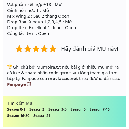
Vật phẩm kết hợp +13 : Mở
Cánh hỗn hợp 1 : Mở
Mix Wing 2 : Sau 2 tháng Open
Drop Box Kundun 1,2,3,4,5 : Mở
Drop Item Excellent 1 dòng : Open
Cộng tác item : Open
Hãy đánh giá MU này!
️🏆Ghi chú bởi Mumoira.tv: nếu bài giới thiệu mu mới ra
có like & share nhận code game, vui lòng tham gia trực
tiếp tại Fanpage của
muclassic.net
theo đường dẫn sau:
Fanpage
Tìm kiếm Mu:
Season 0-1
Season 2
Season 3-5
Season 6
Season 7-15
Season 16-20
Season 21