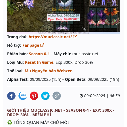
Trang chủ:
https://muclassic.net/
Hỗ trợ:
Fanpage
Phiên bản:
Season 0-1
-
Máy chủ:
muclassic.net
Loại Mu:
Reset In Game
, Exp 300x, Drop 30%
Thể loại:
Mu Nguyên bản Webzen
Alpha Test:
09/09/2025 (15h) -
Open Beta:
09/09/2025 (19h)
09/09/2025 | 06:59
GIỚI THIỆU MUCLASSIC.NET - SEASON 0-1 - EXP: 300X -
DROP: 30% - MIỄN PHÍ
♻️ TỔNG QUAN MÁY CHỦ MỚI