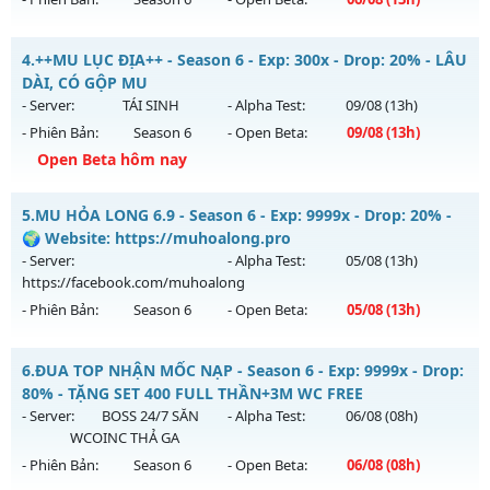
Exp: 9999x - Drop: 20%
Drop Cao Boss Nhiều - Cày Cuốc Thả Ga Drop Cao
Kiểu reset: Non Reset
4.
++MU LỤC ĐỊA++ - Season 6 - Exp: 300x - Drop: 20% - LÂU
Mu mới ra tháng 08 2026 - Mở máy chủ
LONG VƯƠNG
vào
DÀI, CÓ GỘP MU
Thể loại: Mu Nguyên bản Webzen
13h ngày 06/08/2626
- Server:
TÁI SINH
- Alpha Test:
09/08
(13h)
Antihack: XShield
- Phiên Bản:
Season 6
- Open Beta:
09/08
(13h)
Exp: 1000x - Drop: 20%
Open Beta hôm nay
Kiểu reset: Reset In Game
Thể loại: Mu Nguyên bản Webzen
++MU LỤC ĐỊA++ - LÂU DÀI, CÓ GỘP MU
5.
MU HỎA LONG 6.9 - Season 6 - Exp: 9999x - Drop: 20% -
Antihack: GameGuard
Mu mới ra tháng 08 2026 - Mở máy chủ
TÁI SINH
vào 13h
🌍 Website: https://muhoalong.pro
ngày 09/08/2626
- Server:
- Alpha Test:
05/08
(13h)
https://facebook.com/muhoalong
Exp: 300x - Drop: 20%
- Phiên Bản:
Season 6
- Open Beta:
05/08
(13h)
Kiểu reset: Reset In Game
Thể loại: Mu Nguyên bản Webzen
MU HỎA LONG 6.9 - 🌍 Website: https://muhoalong.pro
6.
ĐUA TOP NHẬN MỐC NẠP - Season 6 - Exp: 9999x - Drop:
Antihack: GoldShield
Mu mới ra tháng 08 2026 - Mở máy chủ
80% - TẶNG SET 400 FULL THẦN+3M WC FREE
https://facebook.com/muhoalong
vào 13h ngày
- Server:
BOSS 24/7 SĂN
- Alpha Test:
06/08
(08h)
05/08/2626
WCOINC THẢ GA
- Phiên Bản:
Season 6
- Open Beta:
06/08
(08h)
Exp: 9999x - Drop: 20%