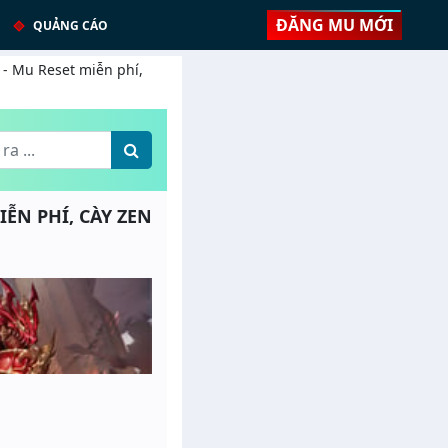
ĐĂNG MU MỚI
QUẢNG CÁO
% - Mu Reset miễn phí,
IỄN PHÍ, CÀY ZEN