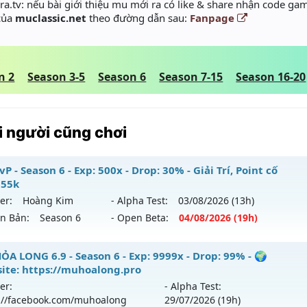
a.tv: nếu bài giới thiệu mu mới ra có like & share nhận code gam
 của
muclassic.net
theo đường dẫn sau:
Fanpage
n 2
Season 3-5
Season 6
Season 7-15
Season 16-20
 người cũng chơi
P - Season 6 - Exp: 500x - Drop: 30% - Giải Trí, Point cố
 55k
er:
Hoàng Kim
- Alpha Test:
03/08
/2026
(13h)
ên Bản:
Season 6
- Open Beta:
04/08
/2026
(19h)
 PvP - Giải Trí, Point cố định 55k
ỎA LONG 6.9 - Season 6 - Exp: 9999x - Drop: 99% - 🌍
ite: https://muhoalong.pro
 mới ra tháng 08 2026 - Mở máy chủ
Hoàng Kim
vào 19h n
er:
- Alpha Test:
://facebook.com/muhoalong
29/07
/2026
(19h)
p: 500x - Drop: 30%