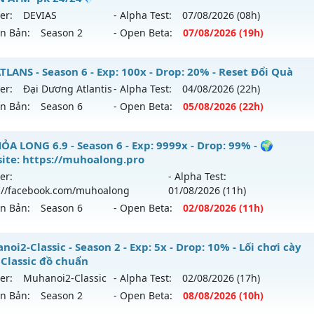
 mới ra tháng 08 2026 - Mở máy chủ
Huyền Thoại
vào 14h
er:
DEVIAS
- Alpha Test:
07/08
/2026
(08h)
ntihack: ICMPROTECT ✅ 🔴 ✨ ⚡️
ên Bản:
Season 2
- Open Beta:
07/08
/2026
(19h)
p: 100x - Drop: 10%
ểu reset: Reset In Game
 MU HÀ NỘI 💥 - 💎 ĐUA TOP NHẬN ATM- pk 24/24💎
LANS - Season 6 - Exp: 100x - Drop: 20% - Reset Đổi Quà
hể loại: Mu Nguyên bản Webzen
er:
Đại Dương Atlantis
- Alpha Test:
04/08
/2026
(22h)
 mới ra tháng 08 2026 - Mở máy chủ
DEVIAS
vào 19h ngày 
ên Bản:
Season 6
- Open Beta:
05/08
/2026
(22h)
tihack: ICM
p: 150x - Drop: 5%
 ATLANS - Reset Đổi Quà
ỎA LONG 6.9 - Season 6 - Exp: 9999x - Drop: 99% - 🌍
ểu reset: Reset In Game
ite: https://muhoalong.pro
 mới ra tháng 08 2026 - Mở máy chủ
Đại Dương Atlantis
v
hể loại: Mu Nguyên bản Webzen
er:
- Alpha Test:
/08/2626
://facebook.com/muhoalong
01/08
/2026
(11h)
ntihack: BDCAM
ên Bản:
Season 6
- Open Beta:
02/08
/2026
(11h)
p: 100x - Drop: 20%
ểu reset: Reset In Game
ỎA LONG 6.9 - 🌍 Website: https://muhoalong.pro
oi2-Classic - Season 2 - Exp: 5x - Drop: 10% - Lối chơi cày
ể loại: Mu Nguyên bản Webzen
 Classic đồ chuẩn
ới ra tháng 08 2026 - Mở máy chủ
https://facebook.com
er:
Muhanoi2-Classic
- Alpha Test:
02/08
/2026
(17h)
tihack: Shark
 02/08/2626
ên Bản:
Season 2
- Open Beta:
08/08
/2026
(10h)
9999x - Drop: 99%