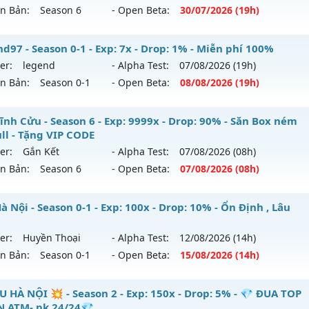
ên Bản:
Season 6
- Open Beta:
30/07
/2026
(19h)
ểu reset: Reset In Game
hể loại: Mu Nguyên bản Webzen
ỎA LONG 6.9 - 🌍 Website: https://muhoalong.pro
d97 - Season 0-1 - Exp: 7x - Drop: 1% - Miễn phí 100%
er:
legend
- Alpha Test:
07/08
/2026
(19h)
tihack: Anti Vip bắt hack tuyệt đối
ới ra tháng 07 2026 - Mở máy chủ
https://facebook.com
ên Bản:
Season 0-1
- Open Beta:
08/08
/2026
(19h)
 30/07/2626
9999x - Drop: 99%
gend97 - Miễn phí 100%
ĩnh Cửu - Season 6 - Exp: 9999x - Drop: 90% - Săn Box ném
ull - Tặng VIP CODE
reset: Non Reset
 mới ra tháng 08 2026 - Mở máy chủ
legend
vào 19h ngày 
er:
Gắn Kết
- Alpha Test:
07/08
/2026
(08h)
loại: Mu Nguyên bản Webzen
ên Bản:
Season 6
- Open Beta:
07/08
/2026
(08h)
p: 7x - Drop: 1%
ack: Xshiel
ểu reset: Reset In Game
 Vĩnh Cửu - Săn Box ném đồ Full - Tặng VIP CODE
 Nội - Season 0-1 - Exp: 100x - Drop: 10% - Ổn Định , Lâu
hể loại: Mu Nguyên bản Webzen
 mới ra tháng 08 2026 - Mở máy chủ
Gắn Kết
vào 08h ngày
er:
Huyền Thoại
- Alpha Test:
12/08
/2026
(14h)
ntihack: Bandicam Hack 100%
ên Bản:
Season 0-1
- Open Beta:
15/08
/2026
(14h)
p: 9999x - Drop: 90%
ểu reset: Reset In Game
 Hà Nội - Ổn Định , Lâu Dài
U HÀ NỘI 💥 - Season 2 - Exp: 150x - Drop: 5% - 💎 ĐUA TOP
hể loại: Mu Nguyên bản Webzen
 ATM- pk 24/24💎