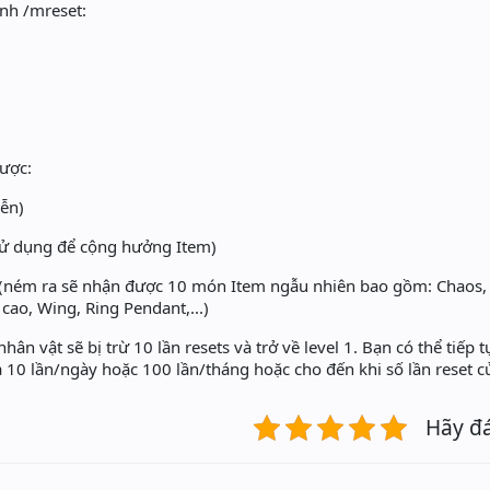
ệnh /mreset:
ược:
iễn)
sử dụng để cộng hưởng Item)
 (ném ra sẽ nhận được 10 món Item ngẫu nhiên bao gồm: Chaos, L
 cao, Wing, Ring Pendant,...)
hân vật sẽ bị trừ 10 lần resets và trở về level 1. Bạn có thể tiếp
a 10 lần/ngày hoặc 100 lần/tháng hoặc cho đến khi số lần reset c
Hãy đ