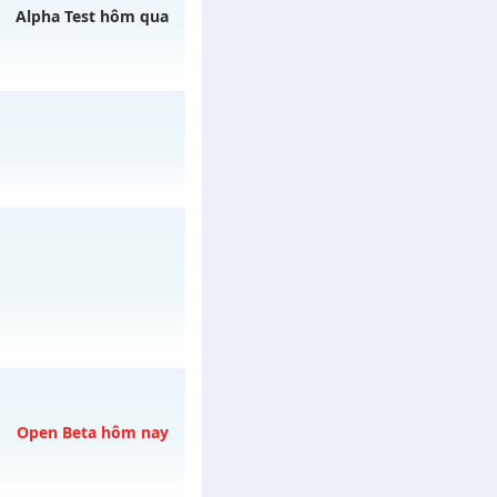
 ngày 15/08/2626
Alpha Test hôm qua
07/08/2626
ào 22h ngày
/muhoalong
vào 11h
Open Beta hôm nay