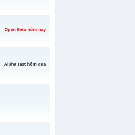
Open Beta hôm nay
/muhoalong
vào 19h
08/08/2626
Alpha Test hôm qua
 07/08/2626