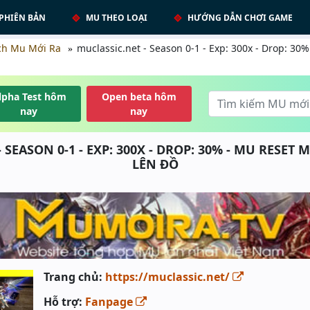
PHIÊN BẢN
MU THEO LOẠI
HƯỚNG DẪN CHƠI GAME
ch Mu Mới Ra
muclassic.net - Season 0-1 - Exp: 300x - Drop: 30
lpha Test hôm
Open beta hôm
nay
nay
 SEASON 0-1 - EXP: 300X - DROP: 30% - MU RESET M
LÊN ĐỒ
Trang chủ:
https://muclassic.net/
Hỗ trợ:
Fanpage