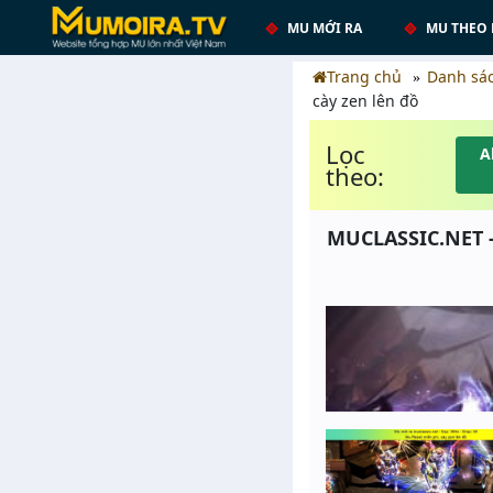
MU MỚI RA
MU THEO 
Trang chủ
Danh sá
cày zen lên đồ
Lọc
A
theo:
MUCLASSIC.NET -