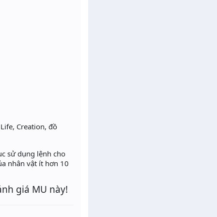
ife, Creation, đồ
 tục sử dụng lệnh cho
ủa nhân vật ít hơn 10
ánh giá MU này!