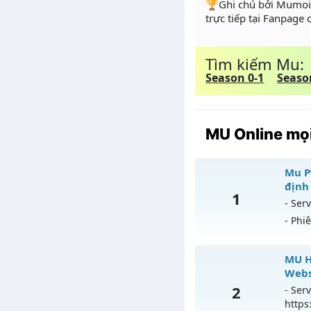
️🏆Ghi chú bởi Mumoir
trực tiếp tại Fanpage
Tìm kiếm Mu:
Season 0-1
Seaso
MU Online mọi
Mu Pv
định
1
- Serv
- Phi
Mu
MU H
Webs
Mu
2
- Serv
https
Ex