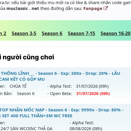
a.tv: nếu bài giới thiệu mu mới ra có like & share nhận code gam
 của
muclassic . net
theo đường dẫn sau:
Fanpage
n 2
Season 3-5
Season 6
Season 7-15
Season 16-20
 người cũng chơi
 THỐNG LĨNH___ - Season 6 - Exp: 300x - Drop: 20% - LÂU
 CAM KẾT CÓ GỘP MU
er:
CHÚA TỂ
- Alpha Test:
31/07
/2026
(09h)
ên Bản:
Season 6
- Open Beta:
31/07
/2026
(09h)
_MU THỐNG LĨNH___ - LÂU DÀI, CAM KẾT CÓ GỘP MU
TOP NHẬN MỐC NẠP - Season 6 - Exp: 9999x - Drop: 80% -
 SET 400 FULL THẦN+3M WC FREE
 mới ra tháng 07 2026 - Mở máy chủ
CHÚA TỂ
vào 09h ngà
er:
- Alpha Test:
 24/7 SĂN WCOINC THẢ GA
08/08
/2026
(08h)
p: 300x - Drop: 20%