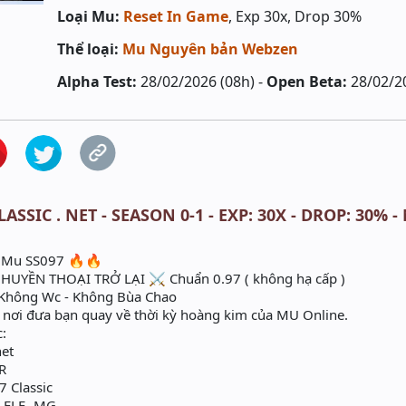
Loại Mu:
Reset In Game
, Exp 30x, Drop 30%
Thể loại:
Mu Nguyên bản Webzen
Alpha Test:
28/02/2026 (08h) -
Open Beta:
28/02/2
ASSIC . NET - SEASON 0-1 - EXP: 30X - DROP: 30%
 Mu SS097 🔥🔥
 HUYỀN THOẠI TRỞ LẠI ⚔️ Chuẩn 0.97 ( không hạ cấp )
Không Wc - Không Bùa Chao
 nơi đưa bạn quay về thời kỳ hoàng kim của MU Online.
c:
net
R
7 Classic
– ELF -MG