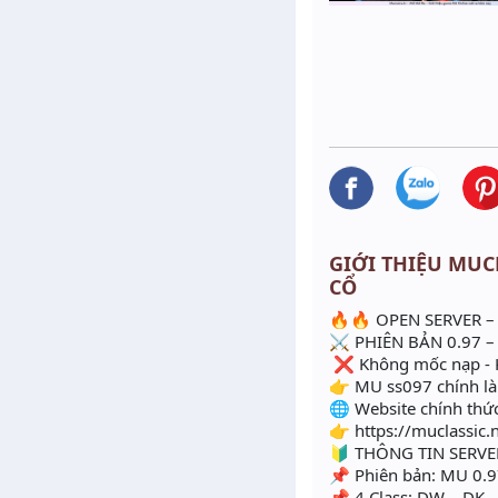
GIỚI THIỆU MUCL
CỔ
🔥🔥 OPEN SERVER –
⚔️ PHIÊN BẢN 0.97 –
❌ Không mốc nạp - 
👉 MU ss097 chính là
🌐 Website chính thứ
👉 https://muclassic.
🔰 THÔNG TIN SERVE
📌 Phiên bản: MU 0.9
📌 4 Class: DW – DK 