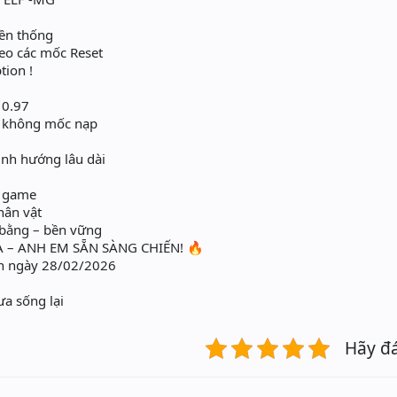
yền thống
heo các mốc Reset
tion !
 0.97
 không mốc nạp
ịnh hướng lâu dài
 game
hân vật
 bằng – bền vững
A – ANH EM SẴN SÀNG CHIẾN! 🔥
9h ngày 28/02/2026
a sống lại
Hãy đ