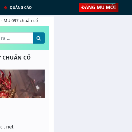
ĐĂNG MU MỚI
QUẢNG CÁO
0% - MU 097 chuẩn cổ
97 CHUẨN CỔ
c . net