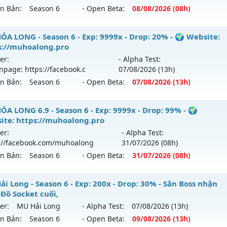
ên Bản:
Season 6
- Open Beta:
08/08
/2026
(08h)
ểu reset: Reset In Game
hể loại: Mu Nguyên bản Webzen
 TOP NHẬN MỐC NẠP - TẶNG SET 400 FULL THẦN+3M WC F
ỎA LONG - Season 6 - Exp: 9999x - Drop: 20% - 🌍 Website:
s://muhoalong.pro
ntihack: UGK ANTIHACK
ới ra tháng 08 2026 - Mở máy chủ
BOSS 24/7 SĂN WCOIN
er:
- Alpha Test:
 08/08/2626
npage: https://facebook.c
07/08
/2026
(13h)
ên Bản:
Season 6
- Open Beta:
07/08
/2026
(13h)
 9999x - Drop: 80%
 reset: Reset In Game
ỎA LONG - 🌍 Website: https://muhoalong.pro
ỎA LONG 6.9 - Season 6 - Exp: 9999x - Drop: 99% - 🌍
loại: Mu Nguyên bản Webzen
ite: https://muhoalong.pro
ới ra tháng 08 2026 - Mở máy chủ
💎 Fanpage: https://fa
er:
- Alpha Test:
ihack: KHÔNG THỂ HACK
 07/08/2626
://facebook.com/muhoalong
31/07
/2026
(08h)
ên Bản:
Season 6
- Open Beta:
31/07
/2026
(08h)
 9999x - Drop: 20%
 reset: Non Reset
ỎA LONG 6.9 - 🌍 Website: https://muhoalong.pro
i Long - Season 6 - Exp: 200x - Drop: 30% - Săn Boss nhận
loại: Mu Nguyên bản Webzen
 Đồ Socket cuối,
ới ra tháng 07 2026 - Mở máy chủ
https://facebook.com
er:
MU Hải Long
- Alpha Test:
07/08
/2026
(13h)
hack: XShield
 31/07/2626
ên Bản:
Season 6
- Open Beta:
09/08
/2026
(13h)