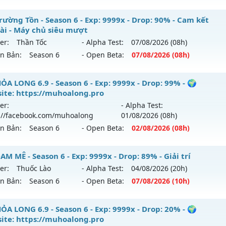
9999x - Drop: 99%
 Hải Long - Săn Boss nhận Xu & Đồ Socket cuối,
rường Tồn - Season 6 - Exp: 9999x - Drop: 90% - Cam kết
reset: Non Reset
dài - Máy chủ siêu mượt
 mới ra tháng 08 2026 - Mở máy chủ
MU Hải Long
vào 13h
loại: Mu Nguyên bản Webzen
er:
Thần Tốc
- Alpha Test:
07/08
/2026
(08h)
ên Bản:
Season 6
- Open Beta:
07/08
/2026
(08h)
p: 200x - Drop: 30%
ack: Xshiel
ểu reset: Reset In Game
 Trường Tồn - Cam kết lâu dài - Máy chủ siêu mượt
ỎA LONG 6.9 - Season 6 - Exp: 9999x - Drop: 99% - 🌍
hể loại: Mu Nguyên bản Webzen
ite: https://muhoalong.pro
 mới ra tháng 08 2026 - Mở máy chủ
Thần Tốc
vào 08h ngà
er:
- Alpha Test:
tihack: VietGuard
://facebook.com/muhoalong
01/08
/2026
(08h)
p: 9999x - Drop: 90%
ên Bản:
Season 6
- Open Beta:
02/08
/2026
(08h)
ểu reset: Reset In Game
hể loại: Mu Nguyên bản Webzen
ỎA LONG 6.9 - 🌍 Website: https://muhoalong.pro
M MÊ - Season 6 - Exp: 9999x - Drop: 89% - Giải trí
er:
Thuốc Lào
- Alpha Test:
04/08
/2026
(20h)
ntihack: ICMPROTECT ✅ 🔴 ✨ ⚡️
ới ra tháng 08 2026 - Mở máy chủ
https://facebook.com
ên Bản:
Season 6
- Open Beta:
07/08
/2026
(10h)
 02/08/2626
9999x - Drop: 99%
 ĐAM MÊ - Giải trí
ỎA LONG 6.9 - Season 6 - Exp: 9999x - Drop: 20% - 🌍
ite: https://muhoalong.pro
reset: Non Reset