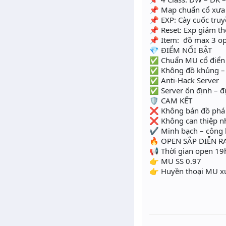
📌 Map chuẩn cổ xưa
📌 EXP: Cày cuốc tru
📌 Reset: Exp giảm t
📌 Item: đồ max 3 op
💎 ĐIỂM NỔI BẬT
✅ Chuẩn MU cổ điển
✅ Không đồ khủng –
✅ Anti-Hack Server
✅ Server ổn định – đ
🛡️ CAM KẾT
❌ Không bán đồ phá
❌ Không can thiệp n
✔️ Minh bạch – công
🔥 OPEN SẮP DIỄN R
📢 Thời gian open 1
👉 MU SS 0.97
👉 Huyền thoại MU xư