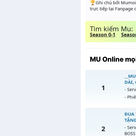
️🏆Ghi chú bởi Mumoir
trực tiếp tại Fanpage
Tìm kiếm Mu:
Season 0-1
Seaso
MU Online mọi
__MU
DÀI,
1
- Serv
- Phi
_
ĐUA 
TẶNG
Mu
2
- Serv
BOSS
Ex