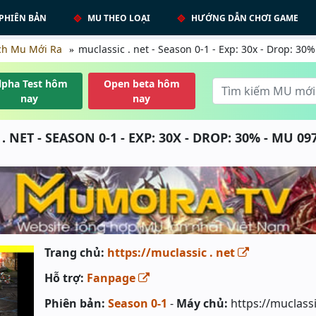
PHIÊN BẢN
MU THEO LOẠI
HƯỚNG DẪN CHƠI GAME
ch Mu Mới Ra
muclassic . net - Season 0-1 - Exp: 30x - Drop: 3
lpha Test hôm
Open beta hôm
nay
nay
. NET - SEASON 0-1 - EXP: 30X - DROP: 30% - MU 0
Trang chủ:
https://muclassic . net
Hỗ trợ:
Fanpage
Phiên bản:
Season 0-1
-
Máy chủ:
https://muclassi