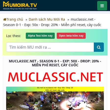
Trang chủ
Danh sách Mu Mới Ra
muclassic.net -
Season 0-1 - Exp: 50x - Drop: 20% - Miễn phí reset, cày cuốc
Lọc theo:
Alpha Test hôm nay
Open beta hôm nay
MUCLASSIC.NET - SEASON 0-1 - EXP: 50X - DROP: 20% -
MIỄN PHÍ RESET, CÀY CUỐC