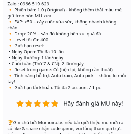
Zalo : 0966 519 629
🔸 Phiên bản: 1.0 (Original) - không thêm thắt màu mè,
giữ trọn hồn MU xưa
🔸 EXP: x50 – cày cuốc vừa sức, không nhanh không
chán
🔸 Drop: 20% – săn đồ không hên xui quá đà
🔸 Level tối đa: 400
🔸 Giới hạn reset:
• Ngày Open: Tối đa 10 lần
• Ngày thường: 1 lần/ngày
• Cuối tuần (Thứ 7 & CN): 2 lần/ngày
🔸 Reset trong game: Có (tiện lợi, không cần thoát)
🔸 Tính năng hỗ trợ: Auto train, Auto pick – không lo mỏi
tay!
🔸 Giới hạn tài khoản: Tối đa 2 account / 1 pc
Hãy đánh giá MU này!
️🏆Ghi chú bởi Mumoira.tv: nếu bài giới thiệu mu mới ra
có like & share nhận code game, vui lòng tham gia trực