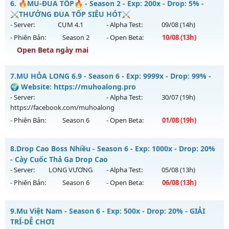
6.
🔥MU-ĐUA TỐP🔥 - Season 2 - Exp: 200x - Drop: 5% -
Kiểu reset: Non Reset
Mu mới ra tháng 08 2026 - Mở máy chủ
Thuốc Lào
vào 10h
⚔️THƯỞNG ĐUA TỐP SIÊU HÓT⚔️
ngày 07/08/2626
- Server:
CỤM 4.1
- Alpha Test:
09/08
(14h)
Thể loại: Mu Nguyên bản Webzen
- Phiên Bản:
Season 2
- Open Beta:
10/08
(13h)
Exp: 9999x - Drop: 89%
Antihack: Xshiel
Open Beta ngày mai
Kiểu reset: Reset In Game
Thể loại: Mu Bán Đồ Full Trong Shop
🔥MU-ĐUA TỐP🔥 - ⚔️THƯỞNG ĐUA TỐP SIÊU HÓT⚔️
7.
MU HỎA LONG 6.9 - Season 6 - Exp: 9999x - Drop: 99% -
Antihack: UGK
Mu mới ra tháng 08 2026 - Mở máy chủ
CỤM 4.1
vào 13h
🌍 Website: https://muhoalong.pro
ngày 10/08/2626
- Server:
- Alpha Test:
30/07
(19h)
https://facebook.com/muhoalong
Exp: 200x - Drop: 5%
- Phiên Bản:
Season 6
- Open Beta:
01/08
(19h)
Kiểu reset: Reset In Game
Thể loại: Mu Nguyên bản Webzen
MU HỎA LONG 6.9 - 🌍 Website: https://muhoalong.pro
8.
Drop Cao Boss Nhiều - Season 6 - Exp: 1000x - Drop: 20%
Antihack: Sharkguard
Mu mới ra tháng 08 2026 - Mở máy chủ
- Cày Cuốc Thả Ga Drop Cao
https://facebook.com/muhoalong
vào 19h ngày
- Server:
LONG VƯƠNG
- Alpha Test:
05/08
(13h)
01/08/2626
- Phiên Bản:
Season 6
- Open Beta:
06/08
(13h)
Exp: 9999x - Drop: 99%
Drop Cao Boss Nhiều - Cày Cuốc Thả Ga Drop Cao
Kiểu reset: Non Reset
9.
Mu Việt Nam - Season 6 - Exp: 500x - Drop: 20% - GIẢI
Mu mới ra tháng 08 2026 - Mở máy chủ
LONG VƯƠNG
vào
TRÍ-DỄ CHƠI
Thể loại: Mu Nguyên bản Webzen