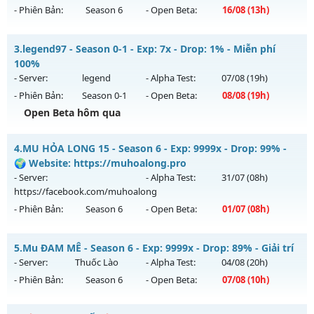
- Phiên Bản:
Season 6
- Open Beta:
16/08
(13h)
Exp: 9999x - Drop: 20%
Kiểu reset: Reset In Game
Cày Cực Thích - Drop Cao - Đánh Quái Nhận WC Ngọc
3.
legend97 - Season 0-1 - Exp: 7x - Drop: 1% - Miễn phí
Thể loại: Mu Custom thêm đồ mới
Mu mới ra tháng 08 2026 - Mở máy chủ
Siêu Cày Cuốc
vào
100%
Antihack: 8x
13h ngày 16/08/2626
- Server:
legend
- Alpha Test:
07/08
(19h)
- Phiên Bản:
Season 0-1
- Open Beta:
08/08
(19h)
Exp: 800x - Drop: 20%
Open Beta hôm qua
Kiểu reset: Reset In Game
Thể loại: Mu Nguyên bản Webzen
legend97 - Miễn phí 100%
4.
MU HỎA LONG 15 - Season 6 - Exp: 9999x - Drop: 99% -
Antihack: BDC
Mu mới ra tháng 08 2026 - Mở máy chủ
legend
vào 19h
🌍 Website: https://muhoalong.pro
ngày 08/08/2626
- Server:
- Alpha Test:
31/07
(08h)
https://facebook.com/muhoalong
Exp: 7x - Drop: 1%
- Phiên Bản:
Season 6
- Open Beta:
01/07
(08h)
Kiểu reset: Reset In Game
Thể loại: Mu Nguyên bản Webzen
MU HỎA LONG 15 - 🌍 Website: https://muhoalong.pro
5.
Mu ĐAM MÊ - Season 6 - Exp: 9999x - Drop: 89% - Giải trí
Antihack: Bandicam Hack 100%
Mu mới ra tháng 07 2026 - Mở máy chủ
- Server:
Thuốc Lào
- Alpha Test:
04/08
(20h)
https://facebook.com/muhoalong
vào 08h ngày
- Phiên Bản:
Season 6
- Open Beta:
07/08
(10h)
01/07/2626
Exp: 9999x - Drop: 99%
Mu ĐAM MÊ - Giải trí