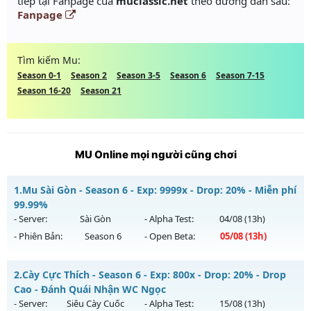
tiếp tại Fanpage của
muclassic.net
theo đường dẫn sau:
Fanpage
Tìm kiếm Mu:
Season 0-1
Season 2
Season 3-5
Season 6
Season 7-15
Season 16-20
Season 21
MU Online mọi người cũng chơi
1.
Mu Sài Gòn - Season 6 - Exp: 9999x - Drop: 20% - Miễn phí
99.99%
- Server:
Sài Gòn
- Alpha Test:
04/08
(13h)
- Phiên Bản:
Season 6
- Open Beta:
05/08
(13h)
Mu Sài Gòn - Miễn phí 99.99%
2.
Cày Cực Thích - Season 6 - Exp: 800x - Drop: 20% - Drop
Mu mới ra tháng 08 2026 - Mở máy chủ
Sài Gòn
vào 13h
Cao - Đánh Quái Nhận WC Ngọc
ngày 05/08/2626
- Server:
Siêu Cày Cuốc
- Alpha Test:
15/08
(13h)