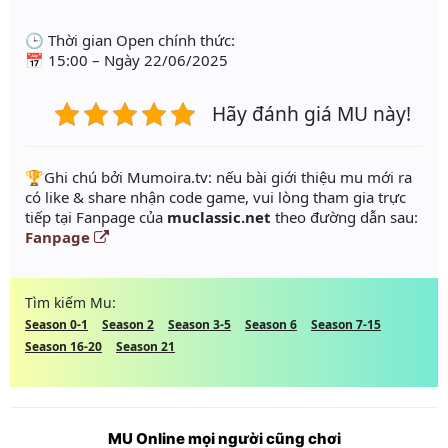
🕒 Thời gian Open chính thức:
📅 15:00 – Ngày 22/06/2025
Hãy đánh giá MU này!
️🏆Ghi chú bởi Mumoira.tv: nếu bài giới thiệu mu mới ra
có like & share nhận code game, vui lòng tham gia trực
tiếp tại Fanpage của
muclassic.net
theo đường dẫn sau:
Fanpage
Tìm kiếm Mu:
Season 0-1
Season 2
Season 3-5
Season 6
Season 7-15
Season 16-20
Season 21
MU Online mọi người cũng chơi