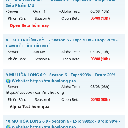
Thể loại: Mu Nguyên bản Webzen
Mu mới ra tháng 08 2026 - Mở máy chủ
Chí Tôn
vào 13h
Siêu Phẩm MU
Antihack: IGMU.DEV
ngày 04/08/2626
- Server:
Quận 1
- Alpha Test:
06/08
(13h)
- Phiên Bản:
Season 6
- Open Beta:
06/08
(13h)
Exp: 9999x - Drop: 90%
Open Beta hôm nay
Kiểu reset: Reset In Game
Thể loại: Mu Bán Đồ Full Trong Shop
++ MU HÙNG BÁ ++ - Siêu Phẩm MU
8.
__MU TRUỜNG KỲ__ - Season 6 - Exp: 200x - Drop: 20% -
Antihack: Phoenix 2026
Mu mới ra tháng 08 2026 - Mở máy chủ
Quận 1
vào 13h
CAM KẾT LÂU DÀI NHÉ
ngày 06/08/2626
- Server:
ARENA
- Alpha Test:
03/08
(10h)
- Phiên Bản:
Season 6
- Open Beta:
03/08
(10h)
Exp: 200x - Drop: 10%
Kiểu reset: Reset In Game
__MU TRUỜNG KỲ__ - CAM KẾT LÂU DÀI NHÉ
9.
MU HỎA LONG 6.9 - Season 6 - Exp: 9999x - Drop: 20% -
Thể loại: Mu Nguyên bản Webzen
Mu mới ra tháng 08 2026 - Mở máy chủ
ARENA
vào 10h
🌍 Website: https://muhoalong.pro
Antihack: Shark Shield
ngày 03/08/2626
- Server:
- Alpha Test:
05/08
(08h)
https://facebook.com/muhoalong
Exp: 200x - Drop: 20%
- Phiên Bản:
Season 6
- Open Beta:
05/08
(08h)
Kiểu reset: Reset In Game
Alpha Test hôm qua
Thể loại: Mu Nguyên bản Webzen
MU HỎA LONG 6.9 - 🌍 Website: https://muhoalong.pro
Antihack: GoldShield
10.
MU HỎA LONG 6.9 - Season 6 - Exp: 9999x - Drop: 99% -
Mu mới ra tháng 08 2026 - Mở máy chủ
🌍 Website: https://muhoalong.pro