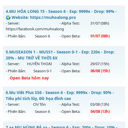
Kiểu reset: Non Reset
MUA HỎA LONG 6.9 - 🌍 Website: https://muhoalong.pro
4.
MU HỎA LONG 15 - Season 6 - Exp: 9999x - Drop: 99% -
Thể loại: Mu Nguyên bản Webzen
Mu mới ra tháng 08 2026 - Mở máy chủ
🌍 Website: https://muhoalong.pro
Antihack: Xshiel
https://facebook.com/muhoalong
vào 08h ngày
- Server:
- Alpha Test:
31/07
(08h)
03/08/2626
https://facebook.com/muhoalong
- Phiên Bản:
Season 6
- Open Beta:
01/07
(08h)
Exp: 9999x - Drop: 20%
Kiểu reset: Non Reset
MU HỎA LONG 15 - 🌍 Website: https://muhoalong.pro
5.
MUSEASON 1 - MUSS1 - Season 0-1 - Exp: 220x - Drop:
Thể loại: Mu Nguyên bản Webzen
Mu mới ra tháng 07 2026 - Mở máy chủ
20% - MU TRỞ VỀ THỜI 8X
Antihack: XShield
https://facebook.com/muhoalong
vào 08h ngày
- Server:
HUYỀN THOẠI
- Alpha Test:
29/07
(15h)
01/07/2626
- Phiên Bản:
Season 0-1
- Open Beta:
06/08
(15h)
Exp: 9999x - Drop: 99%
Open Beta hôm nay
Kiểu reset: Non Reset
MUSEASON 1 - MUSS1 - MU TRỞ VỀ THỜI 8X
6.
Mu Viêt Plus SS6 - Season 6 - Exp: 9999x - Drop: 90% -
Thể loại: Mu Nguyên bản Webzen
Mu mới ra tháng 08 2026 - Mở máy chủ
HUYỀN THOẠI
vào
Tiêu phí tích lũy, Đồ họa đỉnh cao
Antihack: Xshiel
15h ngày 06/08/2626
- Server:
Chí Tôn
- Alpha Test:
03/08
(13h)
- Phiên Bản:
Season 6
- Open Beta:
04/08
(13h)
Exp: 220x - Drop: 20%
Kiểu reset: Reset In Game
Mu Viêt Plus SS6 - Tiêu phí tích lũy, Đồ họa đỉnh cao
7.
++ MU HÙNG BÁ ++ - Season 6 - Exp: 200x - Drop: 10% -