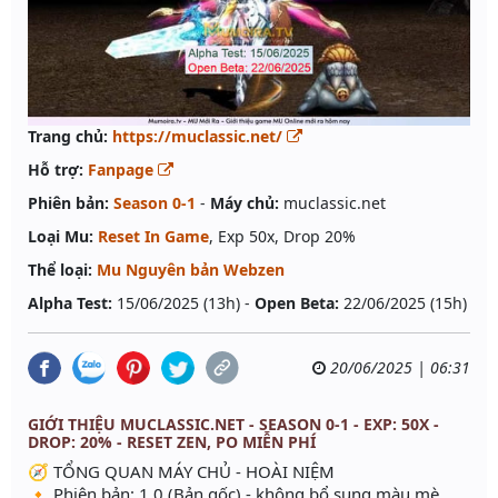
Trang chủ:
https://muclassic.net/
Hỗ trợ:
Fanpage
Phiên bản:
Season 0-1
-
Máy chủ:
muclassic.net
Loại Mu:
Reset In Game
, Exp 50x, Drop 20%
Thể loại:
Mu Nguyên bản Webzen
Alpha Test:
15/06/2025 (13h) -
Open Beta:
22/06/2025 (15h)
20/06/2025 | 06:31
GIỚI THIỆU MUCLASSIC.NET - SEASON 0-1 - EXP: 50X -
DROP: 20% - RESET ZEN, PO MIỄN PHÍ
🧭 TỔNG QUAN MÁY CHỦ - HOÀI NIỆM
🔸 Phiên bản: 1.0 (Bản gốc) - không bổ sung màu mè