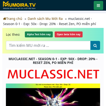
Trang chủ
Danh sách Mu Mới Ra
muclassic.net -
Season 0-1 - Exp: 50x - Drop: 20% - Reset Zen, PO miễn phí
Lọc theo:
Alpha Test hôm nay
Open beta hôm nay
MUCLASSIC.NET - SEASON 0-1 - EXP: 50X - DROP: 20% -
RESET ZEN, PO MIỄN PHÍ