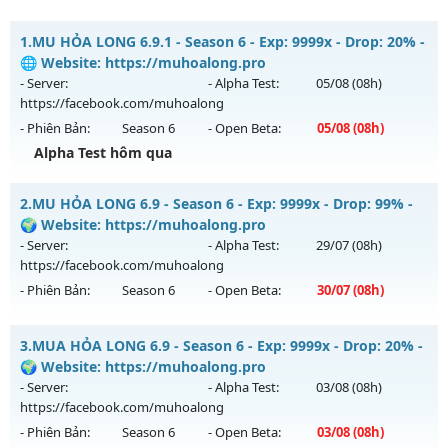
1.
MU HỎA LONG 6.9.1 - Season 6 - Exp: 9999x - Drop: 20% -
🌐 Website: https://muhoalong.pro
- Server:
- Alpha Test:
05/08
(08h)
https://facebook.com/muhoalong
- Phiên Bản:
Season 6
- Open Beta:
05/08
(08h)
Alpha Test hôm qua
MU HỎA LONG 6.9.1 - 🌐 Website: https://muhoalong.pro
2.
MU HỎA LONG 6.9 - Season 6 - Exp: 9999x - Drop: 99% -
Mu mới ra tháng 08 2026 - Mở máy chủ
🌍 Website: https://muhoalong.pro
https://facebook.com/muhoalong
vào 08h ngày
- Server:
- Alpha Test:
29/07
(08h)
05/08/2626
https://facebook.com/muhoalong
- Phiên Bản:
Season 6
- Open Beta:
30/07
(08h)
Exp: 9999x - Drop: 20%
Kiểu reset: Non Reset
MU HỎA LONG 6.9 - 🌍 Website: https://muhoalong.pro
3.
MUA HỎA LONG 6.9 - Season 6 - Exp: 9999x - Drop: 20% -
Thể loại: Mu Nguyên bản Webzen
Mu mới ra tháng 07 2026 - Mở máy chủ
🌍 Website: https://muhoalong.pro
Antihack: XShield
https://facebook.com/muhoalong
vào 08h ngày
- Server:
- Alpha Test:
03/08
(08h)
30/07/2626
https://facebook.com/muhoalong
- Phiên Bản:
Season 6
- Open Beta:
03/08
(08h)
Exp: 9999x - Drop: 99%