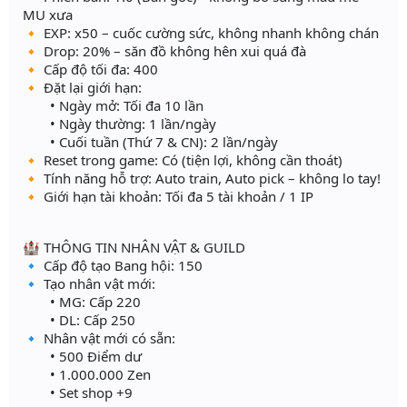
MU xưa
🔸 EXP: x50 – cuốc cường sức, không nhanh không chán
🔸 Drop: 20% – săn đồ không hên xui quá đà
🔸 Cấp độ tối đa: 400
🔸 Đặt lại giới hạn:
• Ngày mở: Tối đa 10 lần
• Ngày thường: 1 lần/ngày
• Cuối tuần (Thứ 7 & CN): 2 lần/ngày
🔸 Reset trong game: Có (tiện lợi, không cần thoát)
🔸 Tính năng hỗ trợ: Auto train, Auto pick – không lo tay!
🔸 Giới hạn tài khoản: Tối đa 5 tài khoản / 1 IP
🏰 THÔNG TIN NHÂN VẬT & GUILD
🔹 Cấp độ tạo Bang hội: 150
🔹 Tạo nhân vật mới:
• MG: Cấp 220
• DL: Cấp 250
🔹 Nhân vật mới có sẵn:
• 500 Điểm dư
• 1.000.000 Zen
• Set shop +9