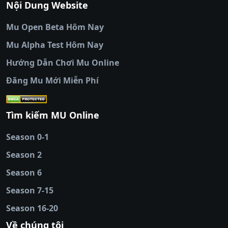
Nội Dung Website
bóng đá trực tiếp
|
colatv trực tiếp bóng
đá
|
colatv truc tiep bong da
|
colatv
|
thập
Mu Open Beta Hôm Nay
cẩm tv
|
thapcam
|
xem bóng đá
Mu Alpha Test Hôm Nay
luongsontv
|
trực tiếp bóng đá cakhiatv
|
trực
tiếp bóng đá
Hướng Dẫn Chơi Mu Online
socolive
|
xoso66
|
DABET
|
xem bóng đá
Đăng Mu Mới Miễn Phí
cakhiatv
|
kèo nhà
cái
|
qh88
|
Ok9
|
nhatvip
|
socolive
|
Ku
88
|
tài xỉu
Tìm kiếm MU Online
online
|
sunwin
|
hitclub
|
b52club
|
iwin
cái uy tín
|
kèo nhà
Season 0-1
cái
|
nowgoal
|
1gom
|
net88
|
max88
|
Season 2
đĩa
|
bắn cá đổi
thưởng
Season 6
|
https://bongdalu.ceo
|
trang chủ
fly88
|
new88
|
https://keonhacai.claims/
|
ht
Season 7-15
bóng đá
|
NEW88
|
socolive
Season 16-20
tv
|
hitclub
|
ok9
|
Hitclub
|
Vic88
|
Red8
win
|
Xoilac
|
open 88
|
open 88
|
sun
Về chúng tôi