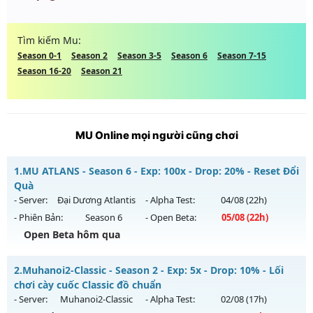
Tìm kiếm Mu:
Season 0-1
Season 2
Season 3-5
Season 6
Season 7-15
Season 16-20
Season 21
MU Online mọi người cũng chơi
1.
MU ATLANS - Season 6 - Exp: 100x - Drop: 20% - Reset Đổi
Quà
- Server:
Đại Dương Atlantis
- Alpha Test:
04/08
(22h)
- Phiên Bản:
Season 6
- Open Beta:
05/08
(22h)
Open Beta hôm qua
MU ATLANS - Reset Đổi Quà
2.
Muhanoi2-Classic - Season 2 - Exp: 5x - Drop: 10% - Lối
Mu mới ra tháng 08 2026 - Mở máy chủ
Đại Dương Atlantis
chơi cày cuốc Classic đồ chuẩn
vào 22h ngày 05/08/2626
- Server:
Muhanoi2-Classic
- Alpha Test:
02/08
(17h)