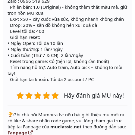
Zalo : 0966 519 629
Phiên bản: 1.0 (Original) - không thêm thắt màu mè, giữ
trọn hồn MU xưa
EXP: x50 – cày cuốc vừa sức, không nhanh không chán
Drop: 20% – săn đồ không hên xui quá đà
Level tối đa: 400
Giới hạn reset:
• Ngày Open: Tối đa 10 lần
• Ngày thường: 1 lần/ngày
• Cuối tuần (Thứ 7 & CN): 2 lần/ngày
Reset trong game: Có (tiện lợi, không cần thoát)
Tính năng hỗ trợ: Auto train, Auto pick – không lo mỏi
tay!
Giới hạn tài khoản: Tối đa 2 account / PC
Hãy đánh giá MU này!
️🏆Ghi chú bởi Mumoira.tv: nếu bài giới thiệu mu mới ra
có like & share nhận code game, vui lòng tham gia trực
tiếp tại Fanpage của
muclassic.net
theo đường dẫn sau:
Fanpage