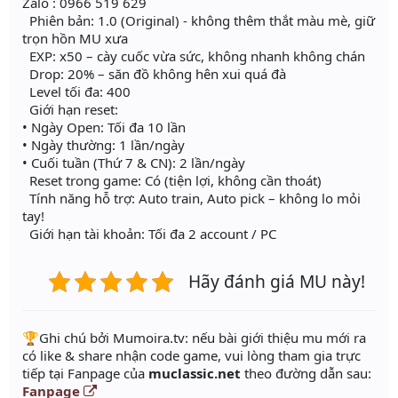
Zalo : 0966 519 629
Phiên bản: 1.0 (Original) - không thêm thắt màu mè, giữ
trọn hồn MU xưa
EXP: x50 – cày cuốc vừa sức, không nhanh không chán
Drop: 20% – săn đồ không hên xui quá đà
Level tối đa: 400
Giới hạn reset:
• Ngày Open: Tối đa 10 lần
• Ngày thường: 1 lần/ngày
• Cuối tuần (Thứ 7 & CN): 2 lần/ngày
Reset trong game: Có (tiện lợi, không cần thoát)
Tính năng hỗ trợ: Auto train, Auto pick – không lo mỏi
tay!
Giới hạn tài khoản: Tối đa 2 account / PC
Hãy đánh giá MU này!
️🏆Ghi chú bởi Mumoira.tv: nếu bài giới thiệu mu mới ra
có like & share nhận code game, vui lòng tham gia trực
tiếp tại Fanpage của
muclassic.net
theo đường dẫn sau:
Fanpage