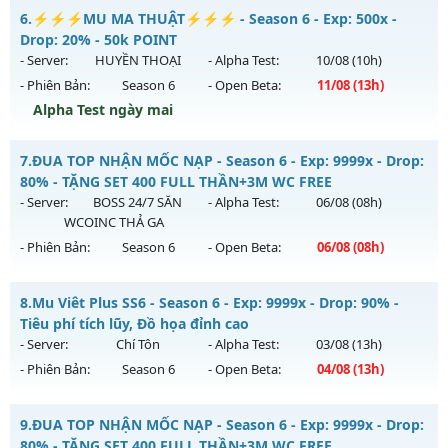
Thể loại: Mu Nguyên bản Webzen
MU HỎA LONG SEASON 6 - 🌐 Website:
6.
⚡⚡⚡MU MA THUẬT⚡⚡⚡ - Season 6 - Exp: 500x -
https://muhoalong.pro
Antihack: AntiShield
Drop: 20% - 50k POINT
Mu mới ra tháng 08 2026 - Mở máy chủ
- Server:
HUYỀN THOẠI
- Alpha Test:
10/08
(10h)
https://facebook.com/muhoalong
vào 13h ngày
- Phiên Bản:
Season 6
- Open Beta:
11/08
(13h)
06/08/2626
Alpha Test ngày mai
Exp: 9999x - Drop: 99%
⚡⚡⚡MU MA THUẬT⚡⚡⚡ - 50k POINT
Kiểu reset: Non Reset
7.
ĐUA TOP NHẬN MỐC NẠP - Season 6 - Exp: 9999x - Drop:
Mu mới ra tháng 08 2026 - Mở máy chủ
HUYỀN THOẠI
vào
80% - TẶNG SET 400 FULL THẦN+3M WC FREE
Thể loại: Mu Nguyên bản Webzen
13h ngày 11/08/2626
- Server:
BOSS 24/7 SĂN
- Alpha Test:
06/08
(08h)
Antihack: XShield
WCOINC THẢ GA
Exp: 500x - Drop: 20%
- Phiên Bản:
Season 6
- Open Beta:
06/08
(08h)
Kiểu reset: Reset In Game
Thể loại: Mu Nguyên bản Webzen
ĐUA TOP NHẬN MỐC NẠP - TẶNG SET 400 FULL THẦN+3M
8.
Mu Viêt Plus SS6 - Season 6 - Exp: 9999x - Drop: 90% -
WC FREE
Antihack: SHARK
Tiêu phí tích lũy, Đồ họa đỉnh cao
Mu mới ra tháng 08 2026 - Mở máy chủ
BOSS 24/7 SĂN
- Server:
Chí Tôn
- Alpha Test:
03/08
(13h)
WCOINC THẢ GA
vào 08h ngày 06/08/2626
- Phiên Bản:
Season 6
- Open Beta:
04/08
(13h)
Exp: 9999x - Drop: 80%
Mu Viêt Plus SS6 - Tiêu phí tích lũy, Đồ họa đỉnh cao
Kiểu reset: Reset In Game
9.
ĐUA TOP NHẬN MỐC NẠP - Season 6 - Exp: 9999x - Drop:
Mu mới ra tháng 08 2026 - Mở máy chủ
Chí Tôn
vào 13h
80% - TẶNG SET 400 FULL THẦN+3M WC FREE