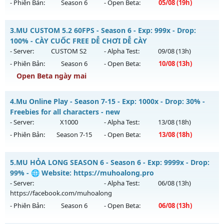
- Phiên Bản:
Season 6
- Open Beta:
05/08
(19h)
Exp: 200x - Drop: 5%
Kiểu reset: Reset In Game
MUHN2003 - không web shop cày chay
3.
MU CUSTOM 5.2 60FPS - Season 6 - Exp: 999x - Drop:
Thể loại: Mu Nguyên bản Webzen
Mu mới ra tháng 08 2026 - Mở máy chủ
Noria
vào 19h ngày
100% - CÀY CUỐC FREE DỄ CHƠI DỄ CÀY
Antihack: Sharkguard
05/08/2626
- Server:
CUSTOM S2
- Alpha Test:
09/08
(13h)
- Phiên Bản:
Season 6
- Open Beta:
10/08
(13h)
Exp: 9999x - Drop: 50%
Open Beta ngày mai
Kiểu reset: Reset In Game
Thể loại: Mu Nguyên bản Webzen
MU CUSTOM 5.2 60FPS - CÀY CUỐC FREE DỄ CHƠI DỄ CÀY
4.
Mu Online Play - Season 7-15 - Exp: 1000x - Drop: 30% -
Antihack: XSHield
Mu mới ra tháng 08 2026 - Mở máy chủ
CUSTOM S2
vào 13h
Freebies for all characters - new
ngày 10/08/2626
- Server:
X1000
- Alpha Test:
13/08
(18h)
- Phiên Bản:
Season 7-15
- Open Beta:
13/08
(18h)
Exp: 999x - Drop: 100%
Kiểu reset: Reset In Game
Mu Online Play - Freebies for all characters - new
5.
MU HỎA LONG SEASON 6 - Season 6 - Exp: 9999x - Drop:
Thể loại: Mu Custom thêm đồ mới
Mu mới ra tháng 08 2026 - Mở máy chủ
X1000
vào 18h ngày
99% - 🌐 Website: https://muhoalong.pro
Antihack: XShield
13/08/2626
- Server:
- Alpha Test:
06/08
(13h)
https://facebook.com/muhoalong
Exp: 1000x - Drop: 30%
- Phiên Bản:
Season 6
- Open Beta:
06/08
(13h)
Kiểu reset: Reset In Game