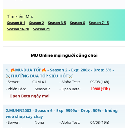
Tìm kiếm Mu:
Season 0-1
Season 2
Season 3-5
Season 6
Season 7-15
Season 16-20
Season 21
MU Online mọi người cũng chơi
1.
🔥MU-ĐUA TỐP🔥 - Season 2 - Exp: 200x - Drop: 5% -
⚔️THƯỞNG ĐUA TỐP SIÊU HÓT⚔️
- Server:
CỤM 4.1
- Alpha Test:
09/08
(14h)
- Phiên Bản:
Season 2
- Open Beta:
10/08
(13h)
Open Beta ngày mai
🔥MU-ĐUA TỐP🔥 - ⚔️THƯỞNG ĐUA TỐP SIÊU HÓT⚔️
2.
MUHN2003 - Season 6 - Exp: 9999x - Drop: 50% - không
Mu mới ra tháng 08 2026 - Mở máy chủ
CỤM 4.1
vào 13h
web shop cày chay
ngày 10/08/2626
- Server:
Noria
- Alpha Test:
04/08
(19h)