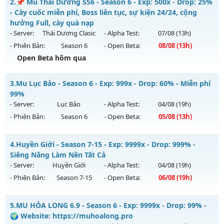
2.
📌 Mu Thái Dương SS6 - Season 6 - Exp: 500x - Drop: 25%
Mu mới ra tháng 08 2026 - Mở máy chủ
Thiên Mệnh
vào
- Cày cuốc miễn phí, Boss liên tục, sự kiện 24/24, cộng
13h ngày 11/08/2626
hưởng Full, cày quà nạp
- Server:
Thái Dương Clasic
- Alpha Test:
07/08
(13h)
Exp: 200x - Drop: 50%
- Phiên Bản:
Season 6
- Open Beta:
08/08
(13h)
Kiểu reset: Reset In Game
Open Beta hôm qua
Thể loại: Mu Custom thêm đồ mới
📌 Mu Thái Dương SS6 - Cày cuốc miễn phí, Boss liên tục,
Antihack: Anti
3.
Mu Lục Bảo - Season 6 - Exp: 999x - Drop: 60% - Miễn phí
sự kiện 24/24, cộng hưởng Full, cày quà nạp
99%
Mu mới ra tháng 08 2026 - Mở máy chủ
Thái Dương Clasic
- Server:
Lục Bảo
- Alpha Test:
04/08
(19h)
vào 13h ngày 08/08/2626
- Phiên Bản:
Season 6
- Open Beta:
05/08
(13h)
Exp: 500x - Drop: 25%
Mu Lục Bảo - Miễn phí 99%
Kiểu reset: Reset In Game
4.
Huyền Giới - Season 7-15 - Exp: 9999x - Drop: 999% -
Mu mới ra tháng 08 2026 - Mở máy chủ
Lục Bảo
vào 13h
Siêng Năng Làm Nên Tất Cả
Thể loại: Mu Nguyên bản Webzen
ngày 05/08/2626
- Server:
Huyền Giới
- Alpha Test:
04/08
(19h)
Antihack: VIP SHIELD
- Phiên Bản:
Season 7-15
- Open Beta:
06/08
(19h)
Exp: 999x - Drop: 60%
Kiểu reset: Non Reset
Huyền Giới - Siêng Năng Làm Nên Tất Cả
5.
MU HỎA LONG 6.9 - Season 6 - Exp: 9999x - Drop: 99% -
Thể loại: Mu Custom thêm đồ mới
Mu mới ra tháng 08 2026 - Mở máy chủ
Huyền Giới
vào 19h
🌍 Website: https://muhoalong.pro