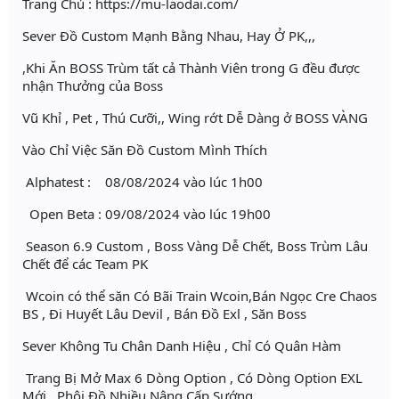
Trang Chủ : https://mu-laodai.com/
Sever Đồ Custom Mạnh Bằng Nhau, Hay Ở PK,,,
,Khi Ăn BOSS Trùm tất cả Thành Viên trong G đều được
nhận Thưởng của Boss
Vũ Khỉ , Pet , Thú Cưỡi,, Wing rớt Dễ Dàng ở BOSS VÀNG
Vào Chỉ Việc Săn Đồ Custom Mình Thích
Alphatest : 08/08/2024 vào lúc 1h00
Open Beta : 09/08/2024 vào lúc 19h00
Season 6.9 Custom , Boss Vàng Dễ Chết, Boss Trùm Lâu
Chết để các Team PK
Wcoin có thể săn Có Bãi Train Wcoin,Bán Ngọc Cre Chaos
BS , Đi Huyết Lâu Devil , Bán Đồ Exl , Săn Boss
Sever Không Tu Chân Danh Hiệu , Chỉ Có Quân Hàm
Trang Bị Mở Max 6 Dòng Option , Có Dòng Option EXL
Mới , Phôi Đồ Nhiều Nâng Cấp Sướng