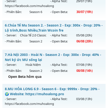
Antihack: SharkAnti
ngày 06/08/2626
- Server:
- Alpha Test:
29/07
(19h)
https://facebook.com/muhoalong
Exp: 9999x - Drop: 999%
- Phiên Bản:
Season 6
- Open Beta:
30/07
(19h)
Kiểu reset: Reset In Game
Thể loại: Mu Custom thêm đồ mới
MU HỎA LONG 6.9 - 🌍 Website: https://muhoalong.pro
6.
Chúa Tể Mu Season 2. - Season 2 - Exp: 300x - Drop: 20% -
Antihack: Anti
Mu mới ra tháng 07 2026 - Mở máy chủ
Lộ trình,Boss Nhiều,Train Wcoin fre
https://facebook.com/muhoalong
vào 19h ngày
- Server:
Chúa Tể 2.0 Classic
- Alpha Test:
05/08
(20h)
30/07/2626
- Phiên Bản:
Season 2
- Open Beta:
06/08
(20h)
Exp: 9999x - Drop: 99%
Chúa Tể Mu Season 2. - Lộ trình,Boss Nhiều,Train Wcoin fre
Kiểu reset: Non Reset
7.
Hà Nội 2003 - Hoài N - Season 2 - Exp: 300x - Drop: 40% -
Mu mới ra tháng 08 2026 - Mở máy chủ
Chúa Tể 2.0 Classic
Nơi ký ức MU sống lại
Thể loại: Mu Nguyên bản Webzen
vào 20h ngày 06/08/2626
- Server:
Hoài Niệm
- Alpha Test:
07/08
(19h)
Antihack: Xshiel
- Phiên Bản:
Season 2
- Open Beta:
08/08
(14h)
Exp: 300x - Drop: 20%
Open Beta hôm qua
Kiểu reset: Reset In Game
Thể loại: Mu Nguyên bản Webzen
Hà Nội 2003 - Hoài N - Nơi ký ức MU sống lại
8.
MU HỎA LONG 6.9 - Season 6 - Exp: 9999x - Drop: 20% -
Antihack: antihack
Mu mới ra tháng 08 2026 - Mở máy chủ
Hoài Niệm
vào 14h
🌍 Website: https://muhoalong.pro
ngày 08/08/2626
- Server:
- Alpha Test:
03/08
(13h)
https://facebook.com/muhoalong
Exp: 300x - Drop: 40%