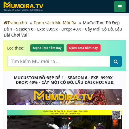
Trang chủ
Danh sách Mu Mới Ra
MuCusTom Đồ Đẹp
Dễ 1 - Season 6 - Exp: 9999x - Drop: 40% - Cày Mới Có Đồ, Lâu
Dài Chơi Vuii
Lọc theo:
Alpha Test hôm nay
Open beta hôm nay
MUCUSTOM ĐỒ ĐẸP DỄ 1 - SEASON 6 - EXP: 9999X -
DROP: 40% - CÀY MỚI CÓ ĐỒ, LÂU DÀI CHƠI VUII