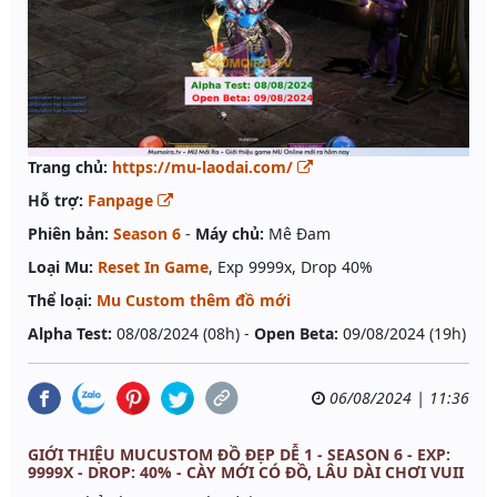
Trang chủ:
https://mu-laodai.com/
Hỗ trợ:
Fanpage
Phiên bản:
Season 6
-
Máy chủ:
Mê Đam
Loại Mu:
Reset In Game
, Exp 9999x, Drop 40%
Thể loại:
Mu Custom thêm đồ mới
Alpha Test:
08/08/2024 (08h) -
Open Beta:
09/08/2024 (19h)
06/08/2024 | 11:36
GIỚI THIỆU MUCUSTOM ĐỒ ĐẸP DỄ 1 - SEASON 6 - EXP:
9999X - DROP: 40% - CÀY MỚI CÓ ĐỒ, LÂU DÀI CHƠI VUII