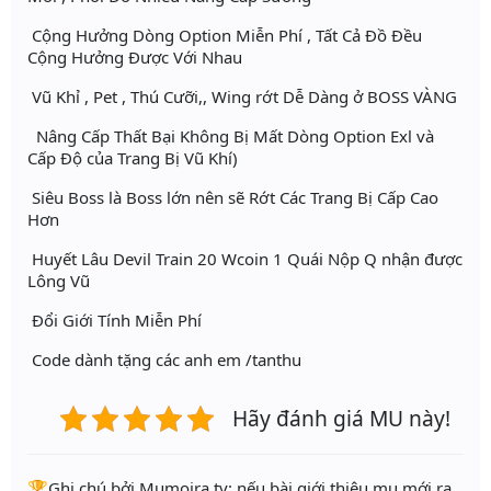
Cộng Hưởng Dòng Option Miễn Phí , Tất Cả Đồ Đều
Cộng Hưởng Được Với Nhau
Vũ Khỉ , Pet , Thú Cưỡi,, Wing rớt Dễ Dàng ở BOSS VÀNG
Nâng Cấp Thất Bại Không Bị Mất Dòng Option Exl và
Cấp Độ của Trang Bị Vũ Khí)
Siêu Boss là Boss lớn nên sẽ Rớt Các Trang Bị Cấp Cao
Hơn
Huyết Lâu Devil Train 20 Wcoin 1 Quái Nộp Q nhận được
Lông Vũ
Đổi Giới Tính Miễn Phí
Code dành tặng các anh em /tanthu
Hãy đánh giá MU này!
️🏆Ghi chú bởi Mumoira.tv: nếu bài giới thiệu mu mới ra