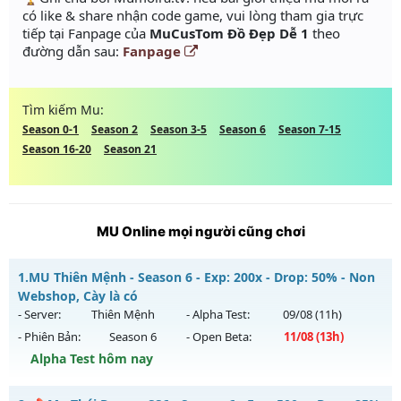
có like & share nhận code game, vui lòng tham gia trực
tiếp tại Fanpage của
MuCusTom Đồ Đẹp Dễ 1
theo
đường dẫn sau:
Fanpage
Tìm kiếm Mu:
Season 0-1
Season 2
Season 3-5
Season 6
Season 7-15
Season 16-20
Season 21
MU Online mọi người cũng chơi
1.
MU Thiên Mệnh - Season 6 - Exp: 200x - Drop: 50% - Non
Webshop, Cày là có
- Server:
Thiên Mệnh
- Alpha Test:
09/08
(11h)
- Phiên Bản:
Season 6
- Open Beta:
11/08
(13h)
Alpha Test hôm nay
MU Thiên Mệnh - Non Webshop, Cày là có