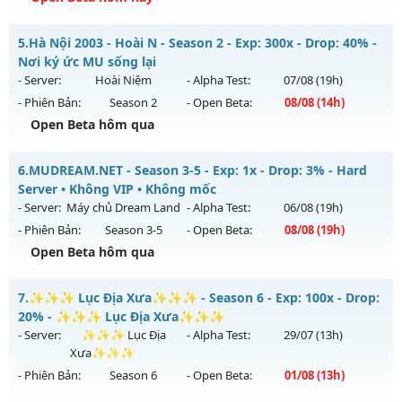
Kiểu reset: Non Reset
Mu Vĩnh Cửu - EVENT PK HÀNG TỐI - WCOIN MIỄN PHÍ
5.
Hà Nội 2003 - Hoài N - Season 2 - Exp: 300x - Drop: 40% -
Thể loại: Mu Nguyên bản Webzen
Mu mới ra tháng 08 2026 - Mở máy chủ
Vô Hạn
vào 08h
Nơi ký ức MU sống lại
Antihack: Xshiel
ngày 09/08/2626
- Server:
Hoài Niệm
- Alpha Test:
07/08
(19h)
- Phiên Bản:
Season 2
- Open Beta:
08/08
(14h)
Exp: 9999x - Drop: 90%
Open Beta hôm qua
Kiểu reset: Reset In Game
Thể loại: Mu Nguyên bản Webzen
Hà Nội 2003 - Hoài N - Nơi ký ức MU sống lại
6.
MUDREAM.NET - Season 3-5 - Exp: 1x - Drop: 3% - Hard
Antihack: ICMPROTECT ✅ 🔴 ✨ ⚡️
Mu mới ra tháng 08 2026 - Mở máy chủ
Hoài Niệm
vào 14h
Server • Không VIP • Không mốc
ngày 08/08/2626
- Server:
Máy chủ Dream Land
- Alpha Test:
06/08
(19h)
- Phiên Bản:
Season 3-5
- Open Beta:
08/08
(19h)
Exp: 300x - Drop: 40%
Open Beta hôm qua
Kiểu reset: Reset In Game
Thể loại: Mu Custom thêm đồ mới
MUDREAM.NET - Hard Server • Không VIP • Không mốc
7.
✨✨✨ Lục Địa Xưa✨✨✨ - Season 6 - Exp: 100x - Drop:
Antihack: UKG
Mu mới ra tháng 08 2026 - Mở máy chủ
Máy chủ Dream
20% - ✨✨✨ Lục Địa Xưa✨✨✨
Land
vào 19h ngày 08/08/2626
- Server:
✨✨✨ Lục Địa
- Alpha Test:
29/07
(13h)
Xưa✨✨✨
Exp: 1x - Drop: 3%
- Phiên Bản:
Season 6
- Open Beta:
01/08
(13h)
Kiểu reset: Non Reset