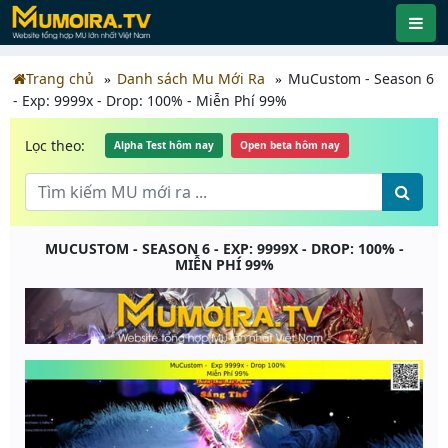
Trang chủ
Danh sách Mu Mới Ra
MuCustom - Season 6
- Exp: 9999x - Drop: 100% - Miễn Phí 99%
Lọc theo:
Alpha Test hôm nay
Open beta hôm nay
MUCUSTOM - SEASON 6 - EXP: 9999X - DROP: 100% -
MIỄN PHÍ 99%