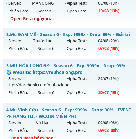
- Server:
MA VƯƠNG
- Alpha Test:
08/08
(13h)
- Phiên Bản:
Season 2
- Open Beta:
10/08
(13h)
Open Beta ngày mai
Train Quái Nhận WC - cày Cuốc Không Mốc Nạp Giá Trị
2.
Mu ĐAM MÊ - Season 6 - Exp: 9999x - Drop: 89% - Giải trí
Mu mới ra tháng 08 2026 - Mở máy chủ
MA VƯƠNG
vào
- Server:
Thuốc Lào
- Alpha Test:
04/08
(20h)
13h ngày 10/08/2626
- Phiên Bản:
Season 6
- Open Beta:
07/08
(10h)
Exp: 200x - Drop: 20%
Mu ĐAM MÊ - Giải trí
Kiểu reset: Reset In Game
3.
MU HỎA LONG 6.9 - Season 6 - Exp: 9999x - Drop: 99% -
Mu mới ra tháng 08 2026 - Mở máy chủ
Thuốc Lào
vào 10h
🌍 Website: https://muhoalong.pro
Thể loại: Mu Nguyên bản Webzen
ngày 07/08/2626
- Server:
- Alpha Test:
29/07
(19h)
Antihack: GameGuard
https://facebook.com/muhoalong
Exp: 9999x - Drop: 89%
- Phiên Bản:
Season 6
- Open Beta:
30/07
(19h)
Kiểu reset: Reset In Game
Thể loại: Mu Bán Đồ Full Trong Shop
MU HỎA LONG 6.9 - 🌍 Website: https://muhoalong.pro
4.
Mu Vĩnh Cửu - Season 6 - Exp: 9999x - Drop: 90% - EVENT
Antihack: UGK
Mu mới ra tháng 07 2026 - Mở máy chủ
PK HÀNG TỐI - WCOIN MIỄN PHÍ
https://facebook.com/muhoalong
vào 19h ngày
- Server:
Vô Hạn
- Alpha Test:
09/08
(08h)
30/07/2626
- Phiên Bản:
Season 6
- Open Beta:
09/08
(08h)
Exp: 9999x - Drop: 99%
Open Beta hôm nay