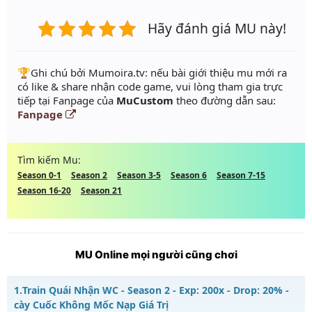
Hãy đánh giá MU này!
️🏆Ghi chú bởi Mumoira.tv: nếu bài giới thiệu mu mới ra
có like & share nhận code game, vui lòng tham gia trực
tiếp tại Fanpage của
MuCustom
theo đường dẫn sau:
Fanpage
Tìm kiếm Mu:
Season 0-1
Season 2
Season 3-5
Season 6
Season 7-15
Season 16-20
Season 21
MU Online mọi người cũng chơi
1.
Train Quái Nhận WC - Season 2 - Exp: 200x - Drop: 20% -
cày Cuốc Không Mốc Nạp Giá Trị