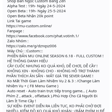
Shop Bán Ngọc Custom Bằng Zen
Alpha Test : 19h- Ngày 24-5-2024
Open Beta : 19h- Ngày 25-5-2024
Open Beta Nhận 20k point
Link Tai game
https://mu-custom.online/
Fanpage :
https://www.facebook.com/phat.votinh.1/
Zalo Nhóm :
https://zalo.me/g/dznqsz006
Máy Chủ : :Custom:::
PHIÊN BẢN MU ONLINE SEASON 6.18 - FULL CUSTOM !
HỆ THỐNG DANH HIỆU
CẦY CUỐC NHƯNG KO QUÁ KHÓ, DỄ CHƠI, DỄ CẦY !
KHÔNG XIN - KHÔNG CHO - KHÔNG HỖ TRỢ THÀNH
PHẦN THÍCH ĂN SẴN - MẤT GIÁ TRỊ SEVER GAME !
Ko Mất Thời Gian Làm Nhiệm Vụ 2 & 3 : /Change Làm
Nhiệm Vụ + ( F8 Menu Game )
Auto reset - Auto train trực tiếp trong game... ( Auto
Phím Z , attack , offattack ).Phù Hợp Cho Cả Người Đi
Làm Ít Time Cầy !
SỰ KIỆN- EVENT DIỄN RA LIÊN TỤC, KO PHẢI CHỜ ĐỢI
NHIỀU- KIẾM ĐỒ KO QUÁ KHÓ KHĂN : (BẤM PHÍM H ĐỂ