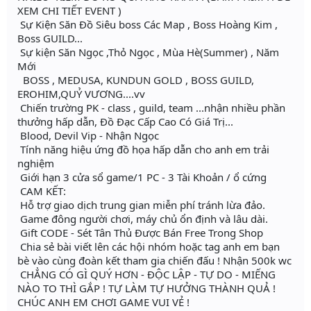
XEM CHI TIẾT EVENT )
Sự Kiện Săn Đồ Siêu boss Các Map , Boss Hoàng Kim ,
Boss GUILD...
Sự kiện Săn Ngọc ,Thỏ Ngọc , Mùa Hè(Summer) , Năm
Mới
BOSS , MEDUSA, KUNDUN GOLD , BOSS GUILD,
EROHIM,QUỶ VƯƠNG....vv
Chiến trường PK - class , guild, team ...nhận nhiều phần
thưởng hấp dẫn, Đồ Đạc Cấp Cao Có Giá Trị...
Blood, Devil Vip - Nhận Ngọc
Tính năng hiệu ứng đồ họa hấp dẫn cho anh em trải
nghiệm
Giới hạn 3 cửa sổ game/1 PC - 3 Tài Khoản / ổ cứng
CAM KẾT:
Hỗ trợ giao dịch trung gian miễn phí tránh lừa đảo.
Game đông người chơi, máy chủ ổn định và lâu dài.
Gift CODE - Sét Tân Thủ Được Bán Free Trong Shop
Chia sẻ bài viết lên các hội nhóm hoặc tag anh em bạn
bè vào cùng đoàn kết tham gia chiến đấu ! Nhận 500k wc
CHẲNG CÓ GÌ QUÝ HƠN - ĐỘC LẬP - TỰ DO - MIẾNG
NÀO TO THÌ GẮP ! TỰ LÀM TỰ HƯỞNG THÀNH QUẢ !
CHÚC ANH EM CHƠI GAME VUI VẺ !