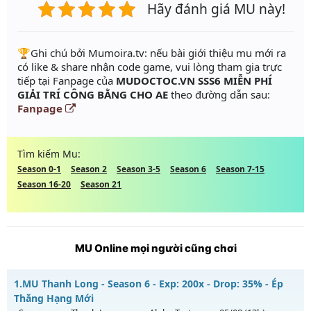
Hãy đánh giá MU này!
️🏆Ghi chú bởi Mumoira.tv: nếu bài giới thiệu mu mới ra
có like & share nhận code game, vui lòng tham gia trực
tiếp tại Fanpage của
MUDOCTOC.VN SSS6 MIỄN PHÍ
GIẢI TRÍ CÔNG BẰNG CHO AE
theo đường dẫn sau:
Fanpage
Tìm kiếm Mu:
Season 0-1
Season 2
Season 3-5
Season 6
Season 7-15
Season 16-20
Season 21
MU Online mọi người cũng chơi
1.
MU Thanh Long - Season 6 - Exp: 200x - Drop: 35% - Ép
Thăng Hạng Mới