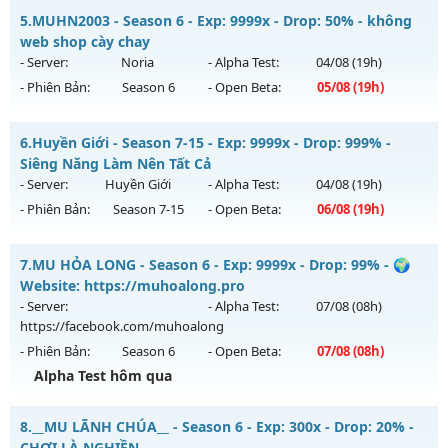
Thể loại: Mu Nguyên bản Webzen
MU Hỏa Long 6.9 - 🌍 Website: https://muhoalong.pro
5.
MUHN2003 - Season 6 - Exp: 9999x - Drop: 50% - không
Antihack: Phiên bản mới nhất
Mu mới ra tháng 07 2026 - Mở máy chủ
web shop cày chay
https://facebook.com/muhoalong
vào 08h ngày
- Server:
Noria
- Alpha Test:
04/08
(19h)
29/07/2626
- Phiên Bản:
Season 6
- Open Beta:
05/08
(19h)
Exp: 9999x - Drop: 20%
MUHN2003 - không web shop cày chay
Kiểu reset: Non Reset
6.
Huyền Giới - Season 7-15 - Exp: 9999x - Drop: 999% -
Mu mới ra tháng 08 2026 - Mở máy chủ
Noria
vào 19h ngày
Siêng Năng Làm Nên Tất Cả
Thể loại: Mu Nguyên bản Webzen
05/08/2626
- Server:
Huyền Giới
- Alpha Test:
04/08
(19h)
Antihack: XShield
- Phiên Bản:
Season 7-15
- Open Beta:
06/08
(19h)
Exp: 9999x - Drop: 50%
Kiểu reset: Reset In Game
Huyền Giới - Siêng Năng Làm Nên Tất Cả
7.
MU HỎA LONG - Season 6 - Exp: 9999x - Drop: 99% - 🌍
Thể loại: Mu Nguyên bản Webzen
Mu mới ra tháng 08 2026 - Mở máy chủ
Huyền Giới
vào 19h
Website: https://muhoalong.pro
Antihack: XSHield
ngày 06/08/2626
- Server:
- Alpha Test:
07/08
(08h)
https://facebook.com/muhoalong
Exp: 9999x - Drop: 999%
- Phiên Bản:
Season 6
- Open Beta:
07/08
(08h)
Kiểu reset: Reset In Game
Alpha Test hôm qua
Thể loại: Mu Custom thêm đồ mới
MU HỎA LONG - 🌍 Website: https://muhoalong.pro
Antihack: Anti
8.
__MU LÃNH CHÚA__ - Season 6 - Exp: 300x - Drop: 20% -
Mu mới ra tháng 08 2026 - Mở máy chủ
CHƠI LÀ NGHIỀN