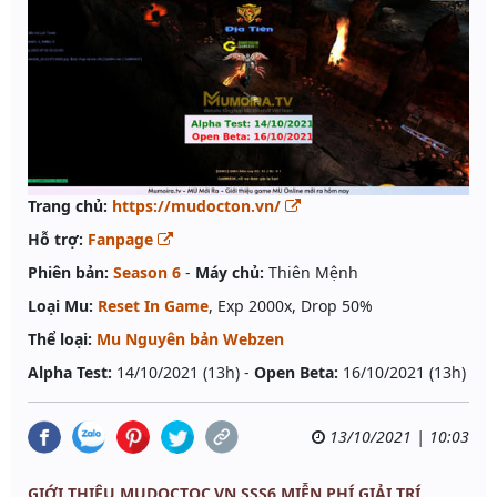
Trang chủ:
https://mudocton.vn/
Hỗ trợ:
Fanpage
Phiên bản:
Season 6
-
Máy chủ:
Thiên Mệnh
Loại Mu:
Reset In Game
, Exp 2000x, Drop 50%
Thể loại:
Mu Nguyên bản Webzen
Alpha Test:
14/10/2021 (13h) -
Open Beta:
16/10/2021 (13h)
13/10/2021 | 10:03
GIỚI THIỆU MUDOCTOC.VN SSS6 MIỄN PHÍ GIẢI TRÍ