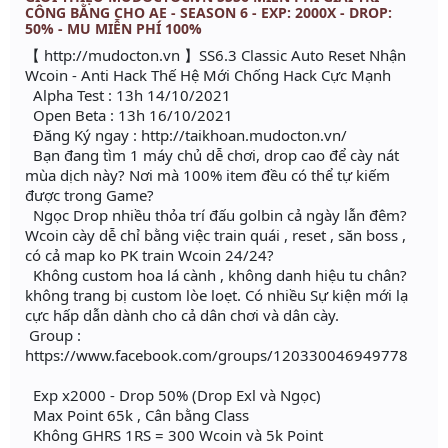
CÔNG BẰNG CHO AE - SEASON 6 - EXP: 2000X - DROP:
50% - MU MIỄN PHÍ 100%
【 http://mudocton.vn 】SS6.3 Classic Auto Reset Nhận
Wcoin - Anti Hack Thế Hệ Mới Chống Hack Cực Mạnh
Alpha Test : 13h 14/10/2021
Open Beta : 13h 16/10/2021
Đăng Ký ngay : http://taikhoan.mudocton.vn/
Bạn đang tìm 1 máy chủ dễ chơi, drop cao để cày nát
mùa dịch này? Nơi mà 100% item đều có thể tự kiếm
được trong Game?
Ngọc Drop nhiều thỏa trí đấu golbin cả ngày lẫn đêm?
Wcoin cày dễ chỉ bằng việc train quái , reset , săn boss ,
có cả map ko PK train Wcoin 24/24?
Không custom hoa lá cành , không danh hiệu tu chân?
không trang bị custom lòe loẹt. Có nhiều Sự kiện mới lạ
cực hấp dẫn dành cho cả dân chơi và dân cày.
Group :
https://www.facebook.com/groups/120330046949778
Exp x2000 - Drop 50% (Drop Exl và Ngọc)
Max Point 65k , Cân bằng Class
Không GHRS 1RS = 300 Wcoin và 5k Point