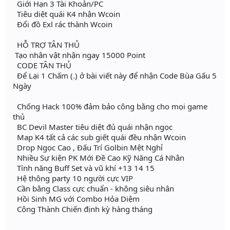
Giới Hạn 3 Tài Khoản/PC
Tiêu diệt quái K4 nhận Wcoin
Đổi đồ Exl rác thành Wcoin
HỖ TRỢ TÂN THỦ
Tạo nhân vật nhận ngay 15000 Point
CODE TÂN THỦ
Để Lại 1 Chấm (.) ở bài viết này để nhận Code Bùa Gấu 5
Ngày
Chống Hack 100% đảm bảo công bằng cho mọi game
thủ
BC Devil Master tiêu diệt đủ quái nhận ngọc
Map K4 tất cả các sub giết quái đều nhận Wcoin
Drop Ngọc Cao , Đấu Trí Golbin Mệt Nghỉ
Nhiều Sự kiện PK Mới Đề Cao Kỹ Năng Cá Nhân
Tính năng Buff Set và vũ khí +13 14 15
Hệ thông party 10 người cực VIP
Cần bằng Class cực chuẩn - không siêu nhân
Hồi Sinh MG với Combo Hỏa Diệm
Công Thành Chiến định kỳ hàng tháng