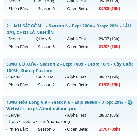
- Server:
Thanh Long
- Alpha Test:
05/08
(13h)
- Phiên Bản:
Season 6
- Open Beta:
06/08
(13h)
MU Thanh Long - Ép Thăng Hạng Mới
2.
__MU SÀI GÒN__ - Season 6 - Exp: 200x - Drop: 20% - LÂU
Mu mới ra tháng 08 2026 - Mở máy chủ
Thanh Long
vào
DÀI, CHƠI LÀ NGHIỀN
13h ngày 06/08/2626
- Server:
QUẬN 6
- Alpha Test:
29/07
(13h)
- Phiên Bản:
Season 6
- Open Beta:
29/07
(13h)
Exp: 200x - Drop: 35%
Kiểu reset: Reset In Game
__MU SÀI GÒN__ - LÂU DÀI, CHƠI LÀ NGHIỀN
3.
MU CỔ XƯA - Season 2 - Exp: 100x - Drop: 10% - Cày Cuốc
Thể loại: Mu Custom thêm đồ mới
Mu mới ra tháng 07 2026 - Mở máy chủ
QUẬN 6
vào 13h
100%, Không Custom
Antihack: CheatGuard
ngày 29/07/2626
- Server:
HOÀI NIỆM
- Alpha Test:
30/07
(19h)
- Phiên Bản:
Season 2
- Open Beta:
01/08
(19h)
Exp: 200x - Drop: 20%
Kiểu reset: Reset In Game
MU CỔ XƯA - Cày Cuốc 100%, Không Custom
4.
MU Hỏa Long 6.9 - Season 6 - Exp: 9999x - Drop: 20% - 🌍
Thể loại: Mu Nguyên bản Webzen
Mu mới ra tháng 08 2026 - Mở máy chủ
HOÀI NIỆM
vào 19h
Website: https://muhoalong.pro
Antihack: AntiShark
ngày 01/08/2626
- Server:
- Alpha Test:
28/07
(08h)
https://facebook.com/muhoalong
Exp: 100x - Drop: 10%
- Phiên Bản:
Season 6
- Open Beta:
29/07
(08h)
Kiểu reset: Reset In Game