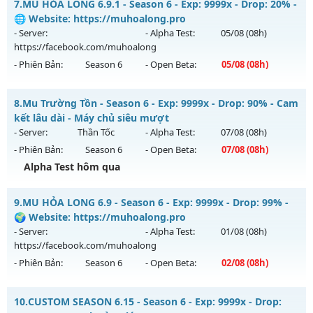
7.
MU HỎA LONG 6.9.1 - Season 6 - Exp: 9999x - Drop: 20% -
Thể loại: Mu Nguyên bản Webzen
Mu mới ra tháng 08 2026 - Mở máy chủ
X100 Dynamic
vào
🌐 Website: https://muhoalong.pro
Antihack: Xshiel
19h ngày 09/08/2626
- Server:
- Alpha Test:
05/08
(08h)
https://facebook.com/muhoalong
Exp: 100x - Drop: 30%
- Phiên Bản:
Season 6
- Open Beta:
05/08
(08h)
Kiểu reset: Reset In Game
Thể loại: Mu Nguyên bản Webzen
MU HỎA LONG 6.9.1 - 🌐 Website: https://muhoalong.pro
8.
Mu Trường Tồn - Season 6 - Exp: 9999x - Drop: 90% - Cam
Antihack: Yes
Mu mới ra tháng 08 2026 - Mở máy chủ
kết lâu dài - Máy chủ siêu mượt
https://facebook.com/muhoalong
vào 08h ngày
- Server:
Thần Tốc
- Alpha Test:
07/08
(08h)
05/08/2626
- Phiên Bản:
Season 6
- Open Beta:
07/08
(08h)
Exp: 9999x - Drop: 20%
Alpha Test hôm qua
Kiểu reset: Non Reset
Mu Trường Tồn - Cam kết lâu dài - Máy chủ siêu mượt
9.
MU HỎA LONG 6.9 - Season 6 - Exp: 9999x - Drop: 99% -
Thể loại: Mu Nguyên bản Webzen
Mu mới ra tháng 08 2026 - Mở máy chủ
Thần Tốc
vào 08h
🌍 Website: https://muhoalong.pro
Antihack: XShield
ngày 07/08/2626
- Server:
- Alpha Test:
01/08
(08h)
https://facebook.com/muhoalong
Exp: 9999x - Drop: 90%
- Phiên Bản:
Season 6
- Open Beta:
02/08
(08h)
Kiểu reset: Reset In Game
Thể loại: Mu Nguyên bản Webzen
MU HỎA LONG 6.9 - 🌍 Website: https://muhoalong.pro
10.
CUSTOM SEASON 6.15 - Season 6 - Exp: 9999x - Drop: