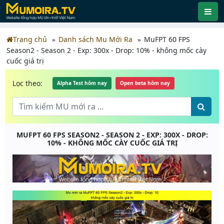
Trang chủ
Danh sách Mu Mới Ra
MuFPT 60 FPS
Season2 - Season 2 - Exp: 300x - Drop: 10% - không mốc cày
cuốc giá trị
Lọc theo:
Alpha Test hôm nay
Open beta hôm nay
MUFPT 60 FPS SEASON2 - SEASON 2 - EXP: 300X - DROP:
10% - KHÔNG MỐC CÀY CUỐC GIÁ TRỊ