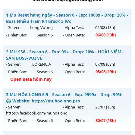
1.
Mu Reset hàng ngày - Season 6 - Exp: 1000x - Drop: 20% -
Boss Nhiều Train K4 brack 5 Wc
- Server:
Long Vương
- Alpha Test:
05/08
(13h)
- Phiên Bản:
Season 6
- Open Beta:
06/08
(13h)
Mu Reset hàng ngày - Boss Nhiều Train K4 brack 5 Wc
2.
MU SS6 - Season 6 - Exp: 99x - Drop: 20% - HOÀI NIỆM-
Mu mới ra tháng 08 2026 - Mở máy chủ
Long Vương
vào
SĂN BOSS-VUI VẺ
13h ngày 06/08/2626
- Server:
LORENCIA
- Alpha Test:
07/08
(08h)
- Phiên Bản:
Season 6
- Open Beta:
08/08
(19h)
Exp: 1000x - Drop: 20%
Open Beta hôm nay
Kiểu reset: Reset In Game
Thể loại: Mu Nguyên bản Webzen
MU SS6 - HOÀI NIỆM-SĂN BOSS-VUI VẺ
3.
MU HỎA LONG 6.9 - Season 6 - Exp: 9999x - Drop: 99% -
Antihack: GameGuard
Mu mới ra tháng 08 2026 - Mở máy chủ
LORENCIA
vào 19h
🌍 Website: https://muhoalong.pro
ngày 08/08/2626
- Server:
- Alpha Test:
28/07
(13h)
https://facebook.com/muhoalong
Exp: 99x - Drop: 20%
- Phiên Bản:
Season 6
- Open Beta:
30/07
(13h)
Kiểu reset: Non Reset
Thể loại: Mu Nguyên bản Webzen
MU HỎA LONG 6.9 - 🌍 Website: https://muhoalong.pro