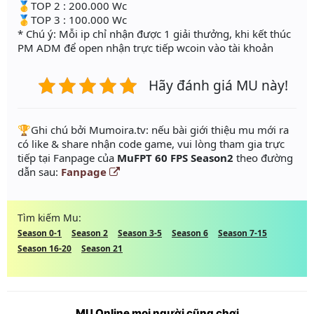
🥇TOP 2 : 200.000 Wc
🥇TOP 3 : 100.000 Wc
* Chú ý: Mỗi ip chỉ nhận được 1 giải thưởng, khi kết thúc
PM ADM để open nhận trực tiếp wcoin vào tài khoản
Hãy đánh giá MU này!
️🏆Ghi chú bởi Mumoira.tv: nếu bài giới thiệu mu mới ra
có like & share nhận code game, vui lòng tham gia trực
tiếp tại Fanpage của
MuFPT 60 FPS Season2
theo đường
dẫn sau:
Fanpage
Tìm kiếm Mu:
Season 0-1
Season 2
Season 3-5
Season 6
Season 7-15
Season 16-20
Season 21
MU Online mọi người cũng chơi