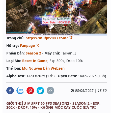
Trang chủ:
https://mufpt2003.com/
Hỗ trợ:
Fanpage
Phiên bản:
Season 2
-
Máy chủ:
Tarkan II
Loại Mu:
Reset In Game
, Exp 300x, Drop 10%
Thể loại:
Mu Nguyên bản Webzen
Alpha Test:
14/09/2025 (13h) -
Open Beta:
16/09/2025 (13h)
08/09/2025 | 18:30
GIỚI THIỆU MUFPT 60 FPS SEASON2 - SEASON 2 - EXP:
300X - DROP: 10% - KHÔNG MỐC CÀY CUỐC GIÁ TRỊ