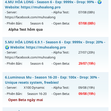
4.
MU HỎA LONG - Season 6 - Exp: 9999x - Drop: 99% - 🌍
Antihack: OK
Mu mới ra tháng 07 2026 - Mở máy chủ
Website: https://muhoalong.pro
https://facebook.com/muhoalong
vào 13h ngày
- Server:
- Alpha Test:
07/08
(08h)
30/07/2626
https://facebook.com/muhoalong
- Phiên Bản:
Season 6
- Open Beta:
07/08
(08h)
Exp: 9999x - Drop: 99%
Alpha Test hôm qua
Kiểu reset: Non Reset
Thể loại: Mu Nguyên bản Webzen
MU HỎA LONG - 🌍 Website: https://muhoalong.pro
5.
MU HỎA LONG 6.9.1 - Season 6 - Exp: 9999x - Drop: 20% -
Antihack: Xshiel
Mu mới ra tháng 08 2026 - Mở máy chủ
🌍 Website: https://muhoalong.pro
https://facebook.com/muhoalong
vào 08h ngày
- Server:
- Alpha Test:
27/07
(20h)
07/08/2626
https://facebook.com/muhoalong
- Phiên Bản:
Season 6
- Open Beta:
29/07
(19h)
Exp: 9999x - Drop: 99%
Kiểu reset: Non Reset
MU HỎA LONG 6.9.1 - 🌍 Website: https://muhoalong.pro
6.
Luminous Mu - Season 16-20 - Exp: 100x - Drop: 30% -
Thể loại: Mu Nguyên bản Webzen
Mu mới ra tháng 07 2026 - Mở máy chủ
Unique resets system, freebies!
Antihack: XShield
https://facebook.com/muhoalong
vào 19h ngày
- Server:
X100 Dynamic
- Alpha Test:
09/08
(19h)
29/07/2626
- Phiên Bản:
Season 16-20
- Open Beta:
09/08
(19h)
Exp: 9999x - Drop: 20%
Open Beta ngày mai
Kiểu reset: Non Reset
Luminous Mu - Unique resets system, freebies!