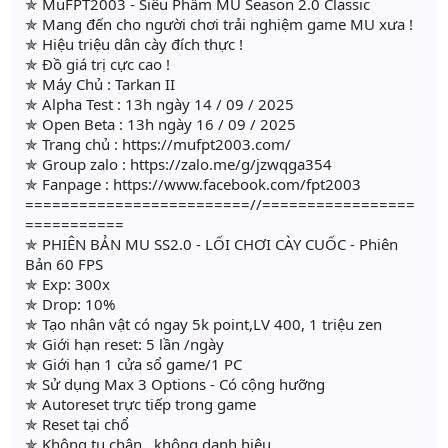
✯ MuFPT2003 - Siêu Phẩm MU Season 2.0 Classic
✯ Mang đến cho người chơi trải nghiệm game MU xưa !
✯ Hiệu triệu dân cày đích thực !
✯ Đồ giá trị cực cao !
✯ Máy Chủ : Tarkan II
✯ Alpha Test : 13h ngày 14 / 09 / 2025
✯ Open Beta : 13h ngày 16 / 09 / 2025
✯ Trang chủ : https://mufpt2003.com/
✯ Group zalo : https://zalo.me/g/jzwqga354
✯ Fanpage : https://www.facebook.com/fpt2003
=========================//=================
===========
✯ PHIÊN BẢN MU SS2.0 - LỐI CHƠI CÀY CUỐC - Phiên
Bản 60 FPS
✯ Exp: 300x
✯ Drop: 10%
✯ Tạo nhân vật có ngay 5k point,LV 400, 1 triệu zen
✯ Giới hạn reset: 5 lần /ngày
✯ Giới hạn 1 cửa sổ game/1 PC
✯ Sử dụng Max 3 Options - Có cộng hưỡng
✯ Autoreset trực tiếp trong game
✯ Reset tại chổ
✯ Không tu chân , không danh hiệu