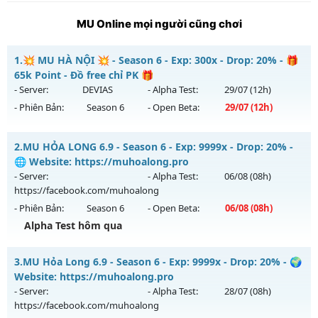
MU Online mọi người cũng chơi
1.
💥 MU HÀ NỘI 💥 - Season 6 - Exp: 300x - Drop: 20% - 🎁
65k Point - Đồ free chỉ PK 🎁
- Server:
DEVIAS
- Alpha Test:
29/07
(12h)
- Phiên Bản:
Season 6
- Open Beta:
29/07
(12h)
💥 MU HÀ NỘI 💥 - 🎁 65k Point - Đồ free chỉ PK 🎁
2.
MU HỎA LONG 6.9 - Season 6 - Exp: 9999x - Drop: 20% -
Mu mới ra tháng 07 2026 - Mở máy chủ
DEVIAS
vào 12h
🌐 Website: https://muhoalong.pro
ngày 29/07/2626
- Server:
- Alpha Test:
06/08
(08h)
https://facebook.com/muhoalong
Exp: 300x - Drop: 20%
- Phiên Bản:
Season 6
- Open Beta:
06/08
(08h)
Kiểu reset: Reset In Game
Alpha Test hôm qua
Thể loại: Mu Custom thêm đồ mới
MU HỎA LONG 6.9 - 🌐 Website: https://muhoalong.pro
Antihack: BDCAM
3.
MU Hỏa Long 6.9 - Season 6 - Exp: 9999x - Drop: 20% - 🌍
Mu mới ra tháng 08 2026 - Mở máy chủ
Website: https://muhoalong.pro
https://facebook.com/muhoalong
vào 08h ngày
- Server:
- Alpha Test:
28/07
(08h)
06/08/2626
https://facebook.com/muhoalong