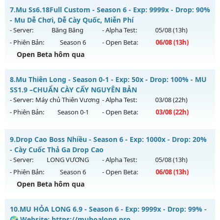
Thể loại: Mu Nguyên bản Webzen
MU HỎA LONG 6.9 - 🌍 Website: https://muhoalong.pro
7.
Mu Ss6.18Full Custom - Season 6 - Exp: 9999x - Drop: 90%
Antihack: ICMPROTECT ✅ 🔴 ✨ ⚡️
Mu mới ra tháng 07 2026 - Mở máy chủ
- Mu Dễ Chơi, Dễ Cày Quốc, Miễn Phí
https://facebook.com/muhoalong
vào 08h ngày
- Server:
Băng Băng
- Alpha Test:
05/08
(13h)
28/07/2626
- Phiên Bản:
Season 6
- Open Beta:
06/08
(13h)
Exp: 9999x - Drop: 99%
Open Beta hôm qua
Kiểu reset: Non Reset
Mu Ss6.18Full Custom - Mu Dễ Chơi, Dễ Cày Quốc, Miễn Phí
8.
Mu Thiên Long - Season 0-1 - Exp: 50x - Drop: 100% - MU
Thể loại: Mu Nguyên bản Webzen
Mu mới ra tháng 08 2026 - Mở máy chủ
Băng Băng
vào 13h
SS1.9 –CHUẨN CÀY CẤY NGUYÊN BẢN
Antihack: Xshiel
ngày 06/08/2626
- Server:
Máy chủ Thiên Vương
- Alpha Test:
03/08
(22h)
- Phiên Bản:
Season 0-1
- Open Beta:
03/08
(22h)
Exp: 9999x - Drop: 90%
Kiểu reset: Reset In Game
Mu Thiên Long - MU SS1.9 –CHUẨN CÀY CẤY NGUYÊN BẢN
9.
Drop Cao Boss Nhiều - Season 6 - Exp: 1000x - Drop: 20%
Thể loại: Mu Custom thêm đồ mới
Mu mới ra tháng 08 2026 - Mở máy chủ
Máy chủ Thiên
- Cày Cuốc Thả Ga Drop Cao
Antihack: Gold dragon
Vương
vào 22h ngày 03/08/2626
- Server:
LONG VƯƠNG
- Alpha Test:
05/08
(13h)
- Phiên Bản:
Season 6
- Open Beta:
06/08
(13h)
Exp: 50x - Drop: 100%
Open Beta hôm qua
Kiểu reset: Reset In Game
Thể loại: Mu Nguyên bản Webzen
Drop Cao Boss Nhiều - Cày Cuốc Thả Ga Drop Cao
10.
MU HỎA LONG 6.9 - Season 6 - Exp: 9999x - Drop: 99% -
Antihack: Gameguard
Mu mới ra tháng 08 2026 - Mở máy chủ
LONG VƯƠNG
vào
🌍 Website: https://muhoalong.pro