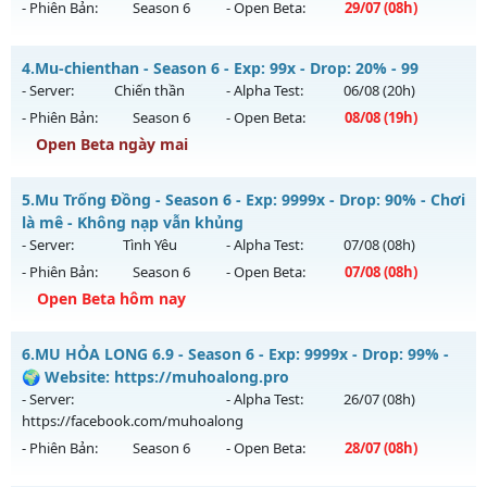
- Phiên Bản:
Season 6
- Open Beta:
29/07
(08h)
Exp: 9999x - Drop: 20%
Kiểu reset: Non Reset
MU Hỏa Long 6.9 - 🌍 Website: https://muhoalong.pro
4.
Mu-chienthan - Season 6 - Exp: 99x - Drop: 20% - 99
Thể loại: Mu Nguyên bản Webzen
Mu mới ra tháng 07 2026 - Mở máy chủ
- Server:
Chiến thần
- Alpha Test:
06/08
(20h)
Antihack: XShield
https://facebook.com/muhoalong
vào 08h ngày
- Phiên Bản:
Season 6
- Open Beta:
08/08
(19h)
29/07/2626
Open Beta ngày mai
Exp: 9999x - Drop: 20%
Mu-chienthan - 99
Kiểu reset: Non Reset
5.
Mu Trống Đồng - Season 6 - Exp: 9999x - Drop: 90% - Chơi
Mu mới ra tháng 08 2026 - Mở máy chủ
Chiến thần
vào 19h
là mê - Không nạp vẫn khủng
Thể loại: Mu Nguyên bản Webzen
ngày 08/08/2626
- Server:
Tình Yêu
- Alpha Test:
07/08
(08h)
Antihack: XShield
- Phiên Bản:
Season 6
- Open Beta:
07/08
(08h)
Exp: 99x - Drop: 20%
Open Beta hôm nay
Kiểu reset: Reset In Game
Thể loại: Mu Nguyên bản Webzen
Mu Trống Đồng - Chơi là mê - Không nạp vẫn khủng
6.
MU HỎA LONG 6.9 - Season 6 - Exp: 9999x - Drop: 99% -
Antihack: Anti 8x
Mu mới ra tháng 08 2026 - Mở máy chủ
Tình Yêu
vào 08h
🌍 Website: https://muhoalong.pro
ngày 07/08/2626
- Server:
- Alpha Test:
26/07
(08h)
https://facebook.com/muhoalong
Exp: 9999x - Drop: 90%
- Phiên Bản:
Season 6
- Open Beta:
28/07
(08h)
Kiểu reset: Reset In Game