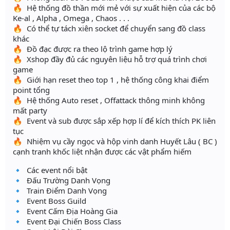
🔥 Hệ thống đồ thần mới mẻ với sự xuất hiện của các bộ
Ke-al , Alpha , Omega , Chaos . . .
🔥 Có thể tự tách xiên socket để chuyển sang đồ class
khác
🔥 Đồ đạc được ra theo lộ trình game hợp lý
🔥 Xshop đầy đủ các nguyên liệu hỗ trợ quá trình chơi
game
🔥 Giới hạn reset theo top 1 , hệ thống công khai điểm
point tổng
🔥 Hệ thống Auto reset , Offattack thông minh không
mất party
🔥 Event và sub được sắp xếp hợp lí để kích thích PK liên
tục
🔥 Nhiệm vụ cầy ngọc và hộp vinh danh Huyết Lâu ( BC )
cạnh tranh khốc liệt nhận được các vật phẩm hiếm
🔹 Các event nổi bật
🔹 Đấu Trường Danh Vọng
🔹 Train Điểm Danh Vọng
🔹 Event Boss Guild
🔹 Event Cấm Địa Hoàng Gia
🔹 Event Đại Chiến Boss Class