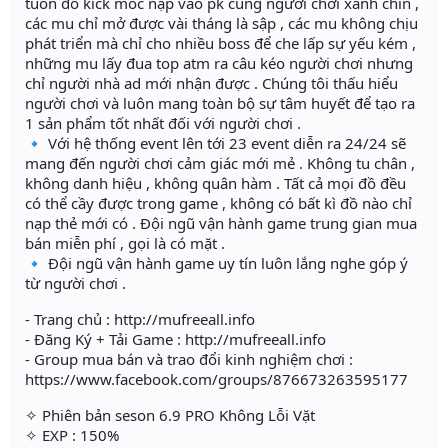
tuồn đồ kick mốc nạp vào pk cùng người chơi xanh chín ,
các mu chỉ mở được vài tháng là sập , các mu không chịu
phát triển mà chỉ cho nhiều boss để che lấp sự yếu kém ,
những mu lấy đua top atm ra câu kéo người chơi nhưng
chỉ người nhà ad mới nhận được . Chúng tôi thấu hiểu
người chơi và luôn mang toàn bộ sự tâm huyết để tạo ra
1 sản phẩm tốt nhất đối với người chơi .
🔹 Với hệ thống event lên tới 23 event diễn ra 24/24 sẽ
mang đến người chơi cảm giác mới mẻ . Không tu chân ,
không danh hiệu , không quân hàm . Tất cả mọi đồ đều
có thể cầy được trong game , không có bất kì đồ nào chỉ
nạp thẻ mới có . Đội ngũ vận hành game trung gian mua
bán miễn phí , gọi là có mặt .
🔹 Đội ngũ vận hành game uy tín luôn lắng nghe góp ý
từ người chơi .
- Trang chủ : http://mufreeall.info
- Đăng Ký + Tải Game : http://mufreeall.info
- Group mua bán và trao đổi kinh nghiệm chơi :
https://www.facebook.com/groups/876673263595177
✧ Phiên bản seson 6.9 PRO Không Lỗi Vặt
✧ EXP : 150%