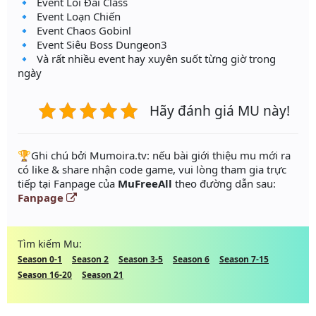
🔹 Event Lôi Đài Class
🔹 Event Loạn Chiến
🔹 Event Chaos Gobinl
🔹 Event Siêu Boss Dungeon3
🔹 Và rất nhiều event hay xuyên suốt từng giờ trong
ngày
Hãy đánh giá MU này!
️🏆Ghi chú bởi Mumoira.tv: nếu bài giới thiệu mu mới ra
có like & share nhận code game, vui lòng tham gia trực
tiếp tại Fanpage của
MuFreeAll
theo đường dẫn sau:
Fanpage
Tìm kiếm Mu:
Season 0-1
Season 2
Season 3-5
Season 6
Season 7-15
Season 16-20
Season 21