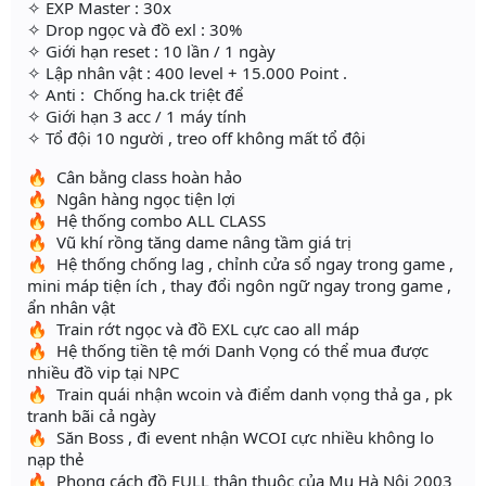
✧ EXP Master : 30x
✧ Drop ngọc và đồ exl : 30%
✧ Giới hạn reset : 10 lần / 1 ngày
✧ Lập nhân vật : 400 level + 15.000 Point .
✧ Anti : Chống ha.ck triệt để
✧ Giới hạn 3 acc / 1 máy tính
✧ Tổ đội 10 người , treo off không mất tổ đội
🔥 Cân bằng class hoàn hảo
🔥 Ngân hàng ngọc tiện lợi
🔥 Hệ thống combo ALL CLASS
🔥 Vũ khí rồng tăng dame nâng tầm giá trị
🔥 Hệ thống chống lag , chỉnh cửa sổ ngay trong game ,
mini máp tiện ích , thay đổi ngôn ngữ ngay trong game ,
ẩn nhân vật
🔥 Train rớt ngọc và đồ EXL cực cao all máp
🔥 Hệ thống tiền tệ mới Danh Vọng có thể mua được
nhiều đồ vip tại NPC
🔥 Train quái nhận wcoin và điểm danh vọng thả ga , pk
tranh bãi cả ngày
🔥 Săn Boss , đi event nhận WCOI cực nhiều không lo
nạp thẻ
🔥 Phong cách đồ FULL thân thuộc của Mu Hà Nội 2003