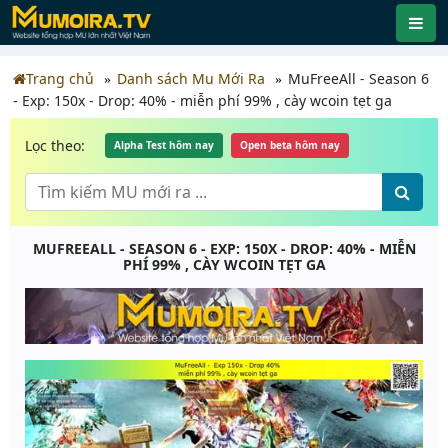
Trang chủ
Danh sách Mu Mới Ra
MuFreeAll - Season 6
- Exp: 150x - Drop: 40% - miễn phí 99% , cày wcoin tẹt ga
Lọc theo:
Alpha Test hôm nay
Open beta hôm nay
MUFREEALL - SEASON 6 - EXP: 150X - DROP: 40% - MIỄN
PHÍ 99% , CÀY WCOIN TẸT GA