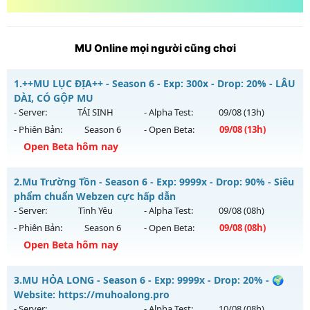
MU Online mọi người cũng chơi
1.
++MU LỤC ĐỊA++ - Season 6 - Exp: 300x - Drop: 20% - LÂU
DÀI, CÓ GỘP MU
- Server:
TÁI SINH
- Alpha Test:
09/08
(13h)
- Phiên Bản:
Season 6
- Open Beta:
09/08
(13h)
Open Beta hôm nay
++MU LỤC ĐỊA++ - LÂU DÀI, CÓ GỘP MU
2.
Mu Trường Tồn - Season 6 - Exp: 9999x - Drop: 90% - Siêu
Mu mới ra tháng 08 2026 - Mở máy chủ
TÁI SINH
vào 13h
phẩm chuẩn Webzen cực hấp dẫn
ngày 09/08/2626
- Server:
Tình Yêu
- Alpha Test:
09/08
(08h)
- Phiên Bản:
Season 6
- Open Beta:
09/08
(08h)
Exp: 300x - Drop: 20%
Open Beta hôm nay
Kiểu reset: Reset In Game
Thể loại: Mu Nguyên bản Webzen
Mu Trường Tồn - Siêu phẩm chuẩn Webzen cực hấp dẫn
3.
MU HỎA LONG - Season 6 - Exp: 9999x - Drop: 20% - 🌍
Antihack: GoldShield
Mu mới ra tháng 08 2026 - Mở máy chủ
Tình Yêu
vào 08h
Website: https://muhoalong.pro
ngày 09/08/2626
- Server:
- Alpha Test:
10/08
(08h)