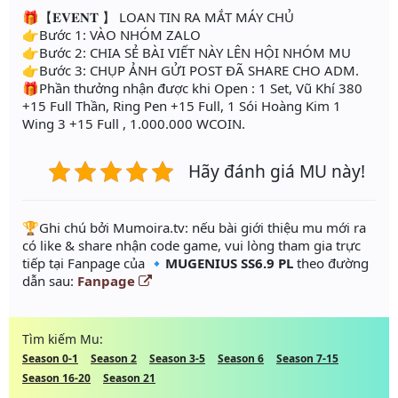
🎁【𝐄𝐕𝐄𝐍𝐓 】 LOAN TIN RA MẮT MÁY CHỦ
👉Bước 1: ️VÀO NHÓM ZALO
👉Bước 2: CHIA SẺ BÀI VIẾT NÀY LÊN HỘI NHÓM MU
👉Bước 3: CHỤP ẢNH GỬI POST ĐÃ SHARE CHO ADM.
🎁Phần thưởng nhận được khi Open : 1 Set, Vũ Khí 380
+15 Full Thần, Ring Pen +15 Full, 1 Sói Hoàng Kim 1
Wing 3 +15 Full , 1.000.000 WCOIN.
Hãy đánh giá MU này!
️🏆Ghi chú bởi Mumoira.tv: nếu bài giới thiệu mu mới ra
có like & share nhận code game, vui lòng tham gia trực
tiếp tại Fanpage của
🔹MUGENIUS SS6.9 PL
theo đường
dẫn sau:
Fanpage
Tìm kiếm Mu:
Season 0-1
Season 2
Season 3-5
Season 6
Season 7-15
Season 16-20
Season 21