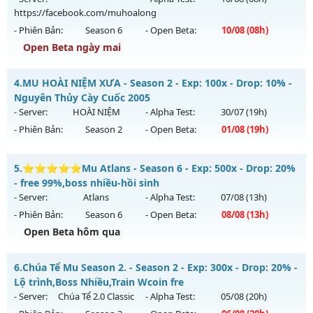
https://facebook.com/muhoalong
Exp: 9999x - Drop: 90%
- Phiên Bản:
Season 6
- Open Beta:
10/08
(08h)
Kiểu reset: Reset In Game
Open Beta ngày mai
Thể loại: Mu Nguyên bản Webzen
MU HỎA LONG - 🌍 Website: https://muhoalong.pro
Antihack: ICMPROTECT ✅ 🔴 ✨ ⚡️
4.
MU HOÀI NIỆM XƯA - Season 2 - Exp: 100x - Drop: 10% -
Mu mới ra tháng 08 2026 - Mở máy chủ
Nguyên Thủy Cày Cuốc 2005
https://facebook.com/muhoalong
vào 08h ngày
- Server:
HOÀI NIỆM
- Alpha Test:
30/07
(19h)
10/08/2626
- Phiên Bản:
Season 2
- Open Beta:
01/08
(19h)
Exp: 9999x - Drop: 20%
MU HOÀI NIỆM XƯA - Nguyên Thủy Cày Cuốc 2005
Kiểu reset: Non Reset
5.
⭐⭐⭐⭐⭐Mu Atlans - Season 6 - Exp: 500x - Drop: 20%
Mu mới ra tháng 08 2026 - Mở máy chủ
HOÀI NIỆM
vào 19h
- free 99%,boss nhiều-hồi sinh
Thể loại: Mu Nguyên bản Webzen
ngày 01/08/2626
- Server:
Atlans
- Alpha Test:
07/08
(13h)
Antihack: XShield
- Phiên Bản:
Season 6
- Open Beta:
08/08
(13h)
Exp: 100x - Drop: 10%
Open Beta hôm qua
Kiểu reset: Reset In Game
Thể loại: Mu Nguyên bản Webzen
⭐⭐⭐⭐⭐Mu Atlans - free 99%,boss nhiều-hồi sinh
6.
Chúa Tể Mu Season 2. - Season 2 - Exp: 300x - Drop: 20% -
Antihack: Phiên bản mới nhất
Mu mới ra tháng 08 2026 - Mở máy chủ
Atlans
vào 13h
Lộ trình,Boss Nhiều,Train Wcoin fre
ngày 08/08/2626
- Server:
Chúa Tể 2.0 Classic
- Alpha Test:
05/08
(20h)