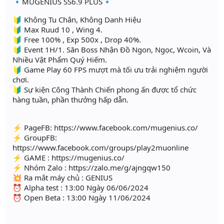
🔹MUGENIUS SS6.9 PLUS🔹
🔰 Không Tu Chân, Không Danh Hiệu
🔰 Max Ruud 10 , Wing 4.
🔰 Free 100% , Exp 500x , Drop 40%.
🔰 Event 1H/1. Săn Boss Nhận Đồ Ngon, Ngọc, Wcoin, Và
Nhiều Vật Phẩm Quý Hiếm.
🔰 Game Play 60 FPS mượt mà tối ưu trải nghiệm người
chơi.
🔰 Sự kiện Công Thành Chiến phong ấn được tổ chức
hàng tuần, phần thưởng hấp dẫn.
⚡ PageFB: https://www.facebook.com/mugenius.co/
⚡ GroupFB:
https://www.facebook.com/groups/play2muonline
⚡ GAME : https://mugenius.co/
⚡ Nhóm Zalo : https://zalo.me/g/ajngqw150
💥 Ra mắt máy chủ : GENIUS
⏰ Alpha test : 13:00 Ngày 06/06/2024
⏰ Open Beta : 13:00 Ngày 11/06/2024