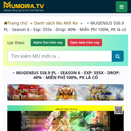
Trang chủ
Danh sách Mu Mới Ra
🔹MUGENIUS SS6.9
PL - Season 6 - Exp: 555x - Drop: 40% - Miễn Phí 100%, PK là có
Lọc theo:
Alpha Test hôm nay
Open beta hôm nay
🔹MUGENIUS SS6.9 PL - SEASON 6 - EXP: 555X - DROP:
40% - MIỄN PHÍ 100%, PK LÀ CÓ