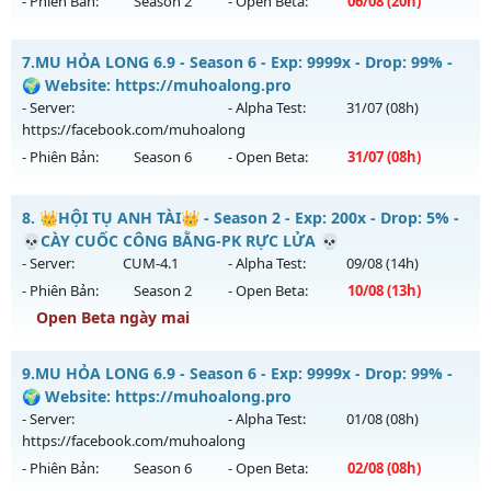
- Phiên Bản:
Season 2
- Open Beta:
06/08
(20h)
Exp: 500x - Drop: 20%
Kiểu reset: Reset In Game
Chúa Tể Mu Season 2. - Lộ trình,Boss Nhiều,Train Wcoin fre
7.
MU HỎA LONG 6.9 - Season 6 - Exp: 9999x - Drop: 99% -
Thể loại: Mu Nguyên bản Webzen
Mu mới ra tháng 08 2026 - Mở máy chủ
Chúa Tể 2.0 Classic
🌍 Website: https://muhoalong.pro
Antihack: chống hack 99%
vào 20h ngày 06/08/2626
- Server:
- Alpha Test:
31/07
(08h)
https://facebook.com/muhoalong
Exp: 300x - Drop: 20%
- Phiên Bản:
Season 6
- Open Beta:
31/07
(08h)
Kiểu reset: Reset In Game
Thể loại: Mu Nguyên bản Webzen
MU HỎA LONG 6.9 - 🌍 Website: https://muhoalong.pro
8.
👑HỘI TỤ ANH TÀI👑 - Season 2 - Exp: 200x - Drop: 5% -
Antihack: antihack
Mu mới ra tháng 07 2026 - Mở máy chủ
💀CÀY CUỐC CÔNG BẰNG-PK RỰC LỬA 💀
https://facebook.com/muhoalong
vào 08h ngày
- Server:
CUM-4.1
- Alpha Test:
09/08
(14h)
31/07/2626
- Phiên Bản:
Season 2
- Open Beta:
10/08
(13h)
Exp: 9999x - Drop: 99%
Open Beta ngày mai
Kiểu reset: Non Reset
👑HỘI TỤ ANH TÀI👑 - 💀CÀY CUỐC CÔNG BẰNG-PK RỰC
9.
MU HỎA LONG 6.9 - Season 6 - Exp: 9999x - Drop: 99% -
Thể loại: Mu Nguyên bản Webzen
LỬA 💀
🌍 Website: https://muhoalong.pro
Antihack: Xshiel
Mu mới ra tháng 08 2026 - Mở máy chủ
CUM-4.1
vào 13h
- Server:
- Alpha Test:
01/08
(08h)
ngày 10/08/2626
https://facebook.com/muhoalong
- Phiên Bản:
Season 6
- Open Beta:
02/08
(08h)
Exp: 200x - Drop: 5%